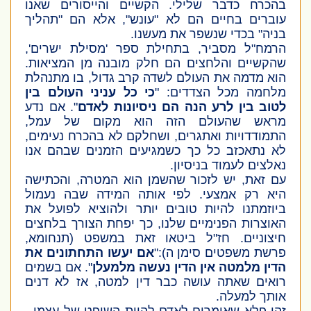
בהכרח כדבר שלילי. הקשיים והייסורים שאנו
עוברים בחיים הם לא "עונש", אלא הם "תהליך
בניה" בכדי שנשפר את מעשנו.
הרמח"ל מסביר, בתחילת ספר 'מסילת ישרים',
שהקשיים והלחצים הם חלק מובנה מן המציאות.
הוא מדמה את העולם לשדה קרב גדול, בו מתנהלת
מלחמה מכל הצדדים: "
כי כל עניני העולם בין
לטוב בין לרע הנה הם ניסיונות לאדם
". אם נדע
מראש שהעולם הזה הוא מקום של עמל,
התמודדויות ואתגרים, ושחלקם לא בהכרח נעימים,
לא נתאכזב כל כך כשמגיעים הזמנים שבהם אנו
נאלצים לעמוד בניסיון.
עם זאת, יש לזכור שהשמן הוא המטרה, והכתישה
היא רק אמצעי. לפי אותה המידה שבה נעמול
ביוזמתנו להיות טובים יותר ולהוציא לפועל את
האוצרות הפנימיים שלנו, כך יפחת הצורך בלחצים
חיצוניים. חז"ל ביטאו זאת במשפט
(תנחומא,
פרשת משפטים סימן ה):
"
אם יעשו התחתונים את
הדין מלמטה אין הדין נעשה מלמעלן
". אם בשמים
רואים שאתה עושה כבר דין למטה, אז לא דנים
אותך למעלה.