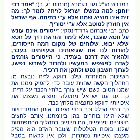
במדרש הנ"ל וגם בגמרא
(מנחות נג, ב)
: "
אמר רבי
יוחנן: למה נמשלו ישראל לזית? לומר לך: מה
זית אינו מוציא שמנו אלא ע"י כתיתה, אף ישראל
אין חוזרין למוטב אלא ע"י יסורין
".
כתב רבי אברהם גרודז'ינסקי: "
ייסורים אינם עונש
על חטא שעבר, אלא לימוד והוראת דרך על חטא
שלא יבוא. שלוחים של מקום המה הייסורים,
להורות לנו את שגיאותינו וטעויותינו בעבר,
ולהאיר את דרכנו בעתיד. כי הייסורים גורמים
לאדם לפשפש במעשיו ולחדור לשורש נפשו,
לערוך חשבון נפש ולתקן את דרכיו
".
השייכות המיוחדת שלנו דווקא לזית נובעת מן
התהליך הקשה שהזית עובר כדי להפיק ממנו את
שמנו הטוב. כשם שיש צורך בלחץ הכבד על הזית,
כך גם עם ישראל מתעלה ומוציא מעצמו את
איכויותיו דווקא כתוצאה מלחץ כבד.
כך בחיי הכלל וכך בחיי הפרט. אותן התמודדויות
שלא היינו בוחרים בהן ביוזמתנו, אותם לחצים
חיצוניים ופנימיים, הם חיוניים בתהליך ההתפתחות
שלנו. בזכות הטלטלות שעובר האדם הוא מפיק
מעצמו איכויות נסתרות, ולכן אין לראות בסבל