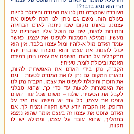
זהו פלא שאומרים לאדם להיות השופט של עצמו -
הרי הוא נוגע בדבר?!
העובדה שהקב"ה נתן לנו את המנדט והיכולת להיות
בעולם הזה, משם גם ניתן לנו הכח לשפוט את
עצמנו. באותו מקום שבו ניתנה לאדם הבחירה
והחירות להיות, שם גם הוטל עליו האחריות על
מעשיו, וממילא הסמכות לשפוט את עצמו. כאשר
עומד האדם מול א-לוהיו ומול עצמו בלבד, אין הוא
יכול להונות את עצמו והוא מוכרח שדבריו יהיו
מתקבלים על הדעת. השופט את עצמו ניחן במידת
האמת וביכולת לומר: טעיתי!
הקב"ה, נתן בידי האדם את האפשרות להיות,
ובאותו המקום גם נתן לו את המנדט לטעות – וגם
את הזכות והיכולת לשפוט את עצמו. הקב"ה נתן לנו
את האפשרות לטעות עד כדי כך, שהוא סבלני
לקבל את הטעויות שלנו – משום שכל עוד האדם
שופט את עצמו, כל עוד יש מישהו עם היד על
הדופק, אז הקב"ה יודע שיש תקווה ומניח לך. אם
האדם שופט את עצמו זה בעצם אומר שהוא נמצא
בתהליך, שהוא עובד על עצמו, וממילא יש לו
תקווה.