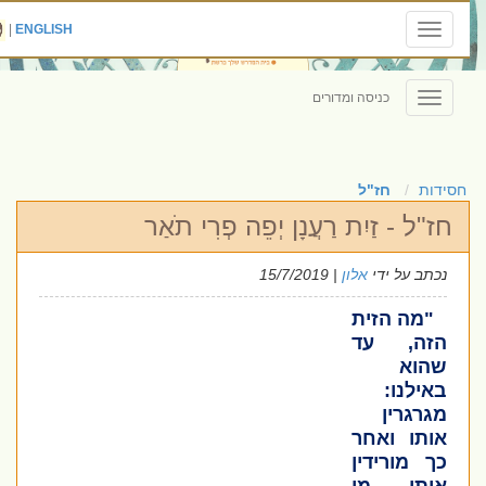
|
ENGLISH
Toggle
navigation
כניסה ומדורים
Toggle
navigation
חסידות
חז"ל
חז"ל - זַיִת רַעֲנָן יְפֵה פְרִי תֹאַר
נכתב על ידי
אלון
| 15/7/2019
"מה הזית
הזה, עד
שהוא
באילנו:
מגרגרין
אותו ואחר
כך מורידין