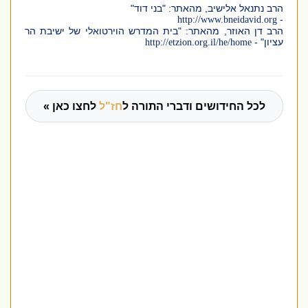
הרב נתנאל אלישיב,
מהאתר: "בני דוד"
-
http://www.bneidavid.org
הרב דן האוזר, מהאתר: "בית המדרש הוירטואלי של ישיבת הר
עציון" -
http://etzion.org.il/he/home
לכל החידושים ודברי התורה ל
חז"ל
לחצו כאן »