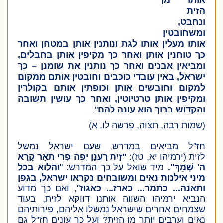
אותו מן
הזית
ונחבט,
ומשחובטין
אותו מעלין אותו לגת ונותנין אותן במטחן ואחר
כך טוחנין אותן ואחר כך מקיפין אותן בחבלים,
ומביאין אבנים ואחר כך נותנין את שומנן – כך
ישראל, באין עובדי כוכבים וחובטין אותם ממקום
למקום וחובשים אותן וכופתין אותם בקולרין
ומקיפין אותן טרטיוטין, ואחר כך עושין תשובה
והקדוש ברוך הוא עונה להם
".
(שמות רבה, תצוה, פרשה לו, א)
חז"ל מביאים במדרש, שעם ישראל נמשל
לזית
(ירמיהו יא, טז)
:
"זַיִת רַעֲנָן יְפֵה פְרִי תֹאַר קָרָא
ה' שְׁמֵךְ".
מיד שואל על כך המדרש: "
והלוא בכל
מיני אילנות נאים ומשובחים נקראו ישראל, בגפן
ותאנה... כתמר... כארז... כאגוז
", ואם כך מדוע
הנביא ירמיהו השווה אותנו דווקא לזית, בעוד
שצמחים אחרים שישראל נמשלו אליהם, פירותיהם
נאים וערבים יותר מן הזית? ועל כך עונים חז"ל גם