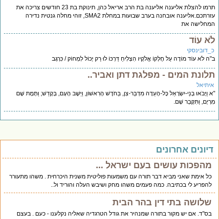
תרמו להצלת אליענה אליענה בת הרב אריאל כהן, תינוקת בת 23 חודשים צריכה את
עזרתכם.אליענה אובחנה בערב שבועות במחלת SMA2, זוהי מחלה גנטית נדירה
חלישה את
א עוֹד
_דובינסקי
ה לֹא עוֹד מוֹדֶה עַל חֶלְקוֹ אֱלֹקָיו הִצְלִיחַ דַּרְכּוֹ לוּ רַק יָכוֹל לִמְחוֹק / כִּרְגָב
לונת המים - מפלגת דתן ואביר..
יתיאל
וַיָּבֹאוּ בְנֵי-יִשְׂרָאֵל כָּל-הָעֵדָה מִדְבַּר-צִן, בַּחֹדֶשׁ הָרִאשׁוֹן, וַיֵּשֶׁב הָעָם, בְּקָדֵשׁ; וַתָּמָת שָׁם
ְיָם, וַתִּקָּבֵר שָׁם.
יונים אחרונים
מהפכות עושים בעם ישראל ...
כל אימת שאני מביא דבר תורה עם משמעות פוליטית משנית היכרחית . משהו מתעורר
להפריע לי בכתיבה. כמה פעמים משהו מחק ושיבש העלה והוריד ול..
שלושה בתי דין בהר הבית
בס"ד. אם יש מקור בתורה שמנהיר את גודל הטרגדיה שאליה נקלענו - כעם . בעצם