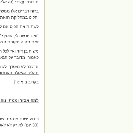
תיבות:
ת
שבי (זה אלי-
ברוח דברים אלו ממשיך
יחליט במחלוקת
הזאת 
לשתות את הכוס אם לא
[ואם יורשה לי, אוסיף 
זאת תהיה תקופת הגאו
משיח בן דוד ואז לכל
כאמור
מדובר על הגאו
אז כבר לא נצטרך
לשאו
תהליך הגאולה האחרונ
בקרוב בימינו.]
למה אסור וממתי נוה
כידוע ישנם מנהגים שו
(30 יום) לא רק לא לאכול מצה