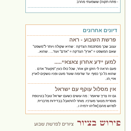
- פתח תקוה) ששמעתי מהרב
דיונים אחרונים
פרשת השבוע - ראה
עצוב שכך מסתכמת הצדקה : שהיא שקולה ויותר ל"משפט"
שאם המשפט = "ארץ" הצדקה = "אדם" ועוד... . שהוא..
למען יידע אחרון צאצאיי.....
פעם הראה לי הזקן זקן אחר, שכל כולו כעין "פקעת" אדם .
שהוא כל כך כפוף. עד שדומה שעוד מעט ופניו נושקים לארץ.
אזיי,הו..
אין מסלול עוקף עם ישראל
גם זה צריך שיאמר : מה עושים כשעם ישראל טובל בטינופת
מוסרית מנוער מערכיו. מותר להתאבל בבדידות מדברית.
לפרוש מהם [אליהו ירמיה ו..