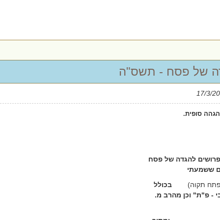
ה של פסח - תשס"ה
גהה סופית.
רושים להגדה של פסח
ם ששמעתי
פתח תקוה)
בכולל
 - פ"ת" וכן מהרב מ.