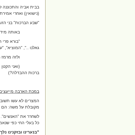
בבית אביה והתכוננה לח
(נישואין) ואחרי אמירת
"שבע הברכות" בני הזוג
באותה מידה
"בורא פרי ה
גאלנו ..", "המוציא", "
ולזה מרמז ר
(ואני הקטן
ברכות ההבדלה?)
במכת הארבה מייעצים 
המצרים לא עשו תשובה,
מקובלת על משה: הם 
לשחרר את "האנשים". ה
כל בעלי החי כפי שנאמ
"בנערינו ובזקנינו נלך 