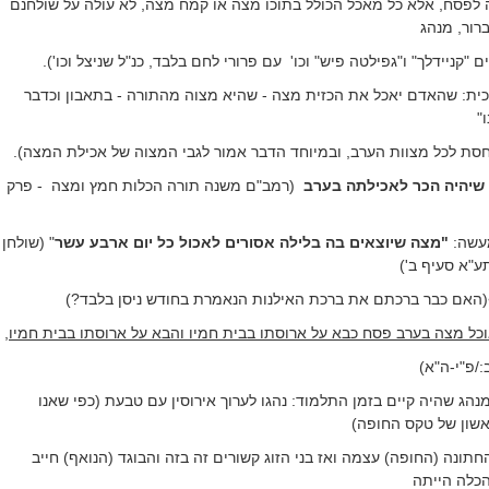
 לפסח, אלא כל מאכל הכולל בתוכו מצה או קמח מצה, לא עולה על שולחנם
רור, מנהג
 "קניידלך" ו"גפילטה פיש" וכו'
עם פרורי לחם בלבד, כנ"ל שניצל וכו').
כית: שהאדם יאכל את הכזית מצה - שהיא מצוה מהתורה - בתאבון וכדבר
"
סת לכל מצוות הערב, ובמיוחד הדבר אמור לגבי המצוה של אכילת המצה).
 שיהיה הכר לאכילתה בערב
(רמב"ם משנה תורה הכלות חמץ ומצה
- פרק
עשה:
"מצה שיוצאים בה בלילה אסורים לאכול כל יום ארבע עשר
"
(שולחן
ע"א סעיף ב')
(האם כבר ברכתם את ברכת האילנות הנאמרת בחודש ניסן בלבד?)
אוכל מצה בערב פסח כבא על ארוסתו בבית חמיו והבא על ארוסתו בבית חמיו,
/פ"י-ה"א)
נהג שהיה קיים בזמן התלמוד: נהגו לערוך אירוסין עם טבעת (כפי שאנו
אשון של טקס החופה)
תונה (החופה) עצמה ואז בני הזוג קשורים זה בזה והבוגד (הנואף) חייב
כלה הייתה