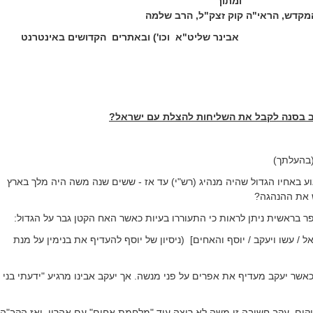
ומתוך
המקדש, הראי"ה קוק זצק"ל, הרב שלמה
אבינר שליט"א
וכו') ובאתרים
הקדושים באינטרנט
ב בסנה לקבל את השליחות להצלת עם ישראל?
(בהעלתך)
ע באחיו הגדול שהיה מנהיג (רש"י) עד אז - ששים שנה משה היה מלך בארץ
ש את ההנהגה?
ר בראשית ניתן לראות כי התעוררו בעיות כאשר האח הקטן גבר על הגדול:
ל / עשו ויעקב / יוסף והאחים]
(ניסיון של יוסף להעדיף את בנימין על מנת
אשר יעקב מעדיף את אפרים על פני מנשה. אך יעקב אבינו מרגיע "ידעתי בני
יקים. עקב חשיבה זו משה לא רוצה עוד "מלחמת אחים" עם אהרון. ואז הקב"ה