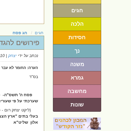
חגים
הלכה
חגים
חג פסח
חסידות
פירושים להגד
נך
נכתב על ידי
יצחק
| 17/3/2010
משנה
הערה: החומר לא עבר ה
בס"ד
גמרא
מחשבה
פסח ה' תשס"ה-
פ
שערכתי על פי שעורי
שונות
(ליקט יצחק רום - 
בעלי בתים "ארץ הצבי
אלון
שליט"א