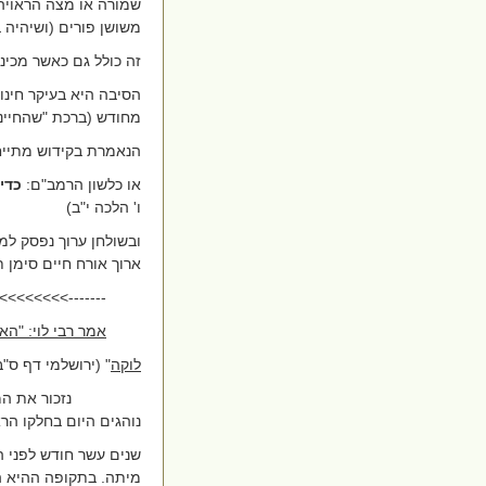
שמורה או מצה הראויה
משושן פורים (ושיהיה ב
זה כולל גם כאשר מכינים
הסיבה היא בעיקר חינו
מחודש (ברכת "שהחיינו
הנאמרת בקידוש מתייח
או כלשון הרמב"ם:
כדי
ו' הלכה י"ב)
ובשולחן ערוך נפסק למ
ארוך אורח חיים
סימן ת
------->>>>>>>>
אמר רבי לוי: "ה
לוקה
"
(ירושלמי דף ס"ב:
נזכור את המ
נוהגים היום בחלקו הר
שנים עשר חודש לפני הח
מיתה. בתקופה ההיא ה