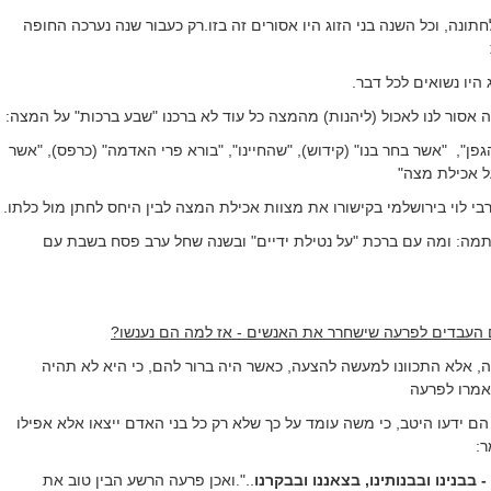
תונה, וכל השנה בני הזוג היו אסורים זה בזו.רק כעבור שנה נערכה החופה
 היו נשואים לכל דבר.
 אסור לנו לאכול (ליהנות) מהמצה כל עוד לא ברכנו "שבע ברכות" על המצה:
גפן",
"אשר בחר בנו" (קידוש), "שהחיינו", "בורא פרי האדמה" (כרפס), "אשר
על אכילת מצה"
בי לוי בירושלמי בקישורו את מצוות אכילת המצה לבין היחס לחתן מול כלתו.
 תמה: ומה עם ברכת "על נטילת ידיים" ובשנה שחל ערב פסח בשבת עם
העבדים לפרעה שישחרר את האנשים - אז למה הם נענשו?
 אלא התכוונו למעשה להצעה, כאשר היה ברור להם, כי היא לא תהיה
אמרו לפרעה
ם ידעו היטב, כי משה עומד על כך שלא רק כל בני האדם ייצאו אלא אפילו
ר:
- בבנינו ובבנותינו, בצאננו ובבקרנו
..".ואכן פרעה הרשע הבין טוב את