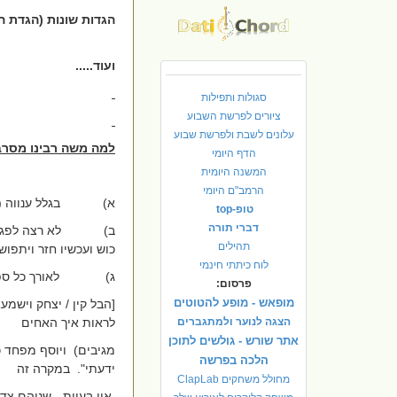
הגדות שונות (הגדת 
ועוד.....
סגולות ותפילות
ציורים לפרשת השבוע
עלונים לשבת ולפרשת שבוע
למה משה רבינו מסר
הדף היומי
המשנה היומית
הרמב"ם היומי
א)
בגלל ענווה 
טופ-top
דברי תורה
ב)
לא רצה לפגו
תהילים
כוש ועכשיו חזר ויתפו
לוח כיתתי חינמי
ג)
לאורך כל ספ
פרסום:
מופאש - מופע להטוטים
[הבל קין / יצחק וישמעא
הצגה לנוער ולמתגברים
לראות איך האחים
אתר שורש - גולשים לתוכן
מגיבים)
ויוסף מפחד כ
הלכה בפרשה
ידעתי".
במקרה זה
מחולל משחקים ClapLab
אין בעיות - שניהם צד