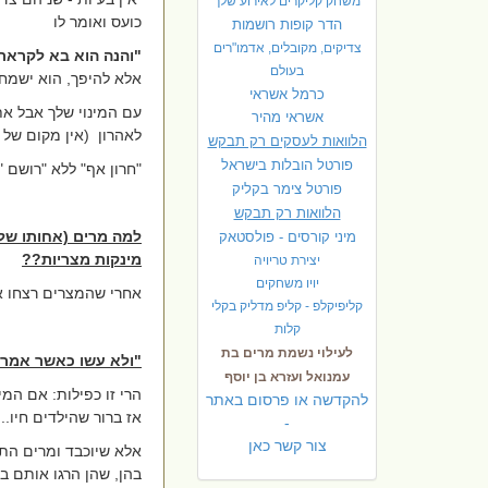
משחק קליקרים לאירוע שלך
כועס ואומר לו
הדר קופות רושמות
צדיקים, מקובלים, אדמו"רים
"והנה הוא בא לקראת
בעולם
אלא להיפך, הוא ישמח
כרמל אשראי
עם המינוי שלך אבל את
אשראי מהיר
לאהרון
(אין מקום של
הלוואות לעסקים רק תבקש
פורטל הובלות בישראל
"חרון אף" ללא "רושם "
פ
ורטל צימר בקליק
הלוואות רק תבקש
למה מרים (אחותו של
מיני קורסים - פולסטאק
מינקות מצריות??
יצירת טריויה
יויו משחקים
אחרי שהמצרים רצחו את
קליפיקלפ - קליפ מדליק בקלי
קלות
לעילוי נשמת מרים בת
"ולא עשו כאשר אמר א
עמנואל ועזרא בן יוסף
הרי זו כפילות: אם המ
להקדשה או פרסום באתר
אז ברור שהילדים חיו...
-
צור קשר כאן
אלא שיוכבד ומרים התפ
בהן, שהן הרגו אותם בצי