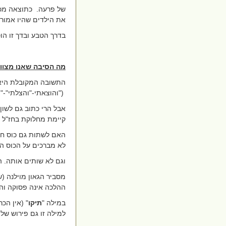
של פרעה.
כתוצאה מכך
את הילדים שהיו אמור
בדרך הטבע ובדך זו הו
מה הסיבה שאנו מצווים לשתות 4 כוסות 
התשובה המקובלת היא
("והוצאתי-"והצלתי"-"ו
אבל הרי כתוב גם לשון
קיימת מחלוקת בחז"ל
האם לשתות גם כוס חמי
לא מברכים על הכוס ה
וגם לא שותים אותה. ה
מסביר הגאון מוילנה (
ההלכה אינה פסוקה וה
במילה "
תיקו
" (אין הכ
למילה זו גם פירוש של