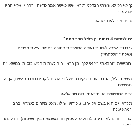
 לא רק לא ששתי הצדקניות לא
עשו כאשר אמר פרעה - להרוג, אלא החיו
ים למות
סיפו חיים לעם ישראל.
יין בליל סדר פסח?
: כנגד
ארבע לשונות גאולה המוזכרות בתורה בספור יציאת מצרים.
גאלתי"-"ולקחתי")
 חמישית: "והבאתי.."? אי לכך, מן הראוי היה לשתות חמש כוסות. בנושא
זה
שית בליל, הסדר ואנו פוסקים בפועל כי אמנם לוקחים כוס חמישית, אך אנו
חמישית
כוס החמישית הזו נקראת: "כוס של אלי-הו".
שנקרא
גם הוא בשם אלי-הו...): כידוע יש לא מעט מקרים בגמרא, בהם
גמרא עונה
רעה – דהיינו לא יודעים להחליט ולפסוק חד-משמעית בין השיטות). חז"ל נתנו
 ראשי