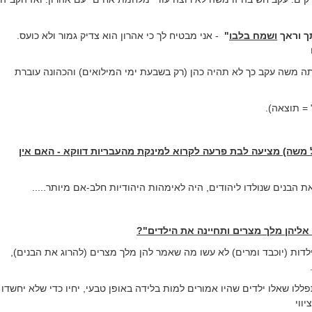
ך וראך
ושמח בלבו
"
- אני מבטיח לך כי אהרון הוא צדיק גמור ולא כועס.
ה משה עקב כך לא תהיה כהן (רק בשבעת ימי המילואים) והכהונה עוברת
 = תוצאה).
 משה) מציעה לבת פרעה לקרוא למינקת מהעבריות דווקא - האם אין
 הבנים שנולדו ליהודים, היה לאימהות היהודיות חלב-אם מיותר.....
ליהן מלך מצרים ותחיינה את הילדים"?
ילדות (יוכבד ומרים) לא עשו מה שאמר להן מלך מצרים (להרוג את הבנים),
ללו שאלו ילדים שהיו אמורים למות בלידה באופן טבעי, יחיו כדי שלא יחשדו
ווי