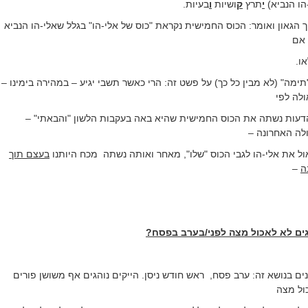
הו הנביא)
י
תרץ
ק
ושיות
ו
בעיות.
 הגאון ואומר: הכוס החמישית נקראת "כוס של אלי-הו" בגלל שאלי-הו הנביא
אם
ו.
"תימה" (לא מבין כל כך) על פשט זה: הרי כאשר תשבי יגיע – במהירה בימינו –
לה לפי
 הדעות נשתה את הכוס החמישית שהיא באה בעקבות הלשון "והבאתי" –
לה האחרונה –
ל את אלי-הו לגבי הכוס "שלו", מאחר ואותה נשתה
מכח היותנו
בעצם תוך
ה
–
גים לא לאכול מצה לפני/בערב בפסח?
נים בנושא זה: ערב פסח,
ראש חודש ניסן. הייקים נוהגים אף משושן פורים