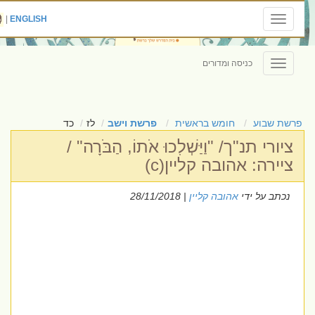
|
ENGLISH
Toggle
navigation
כניסה ומדורים
Toggle
navigation
פרשת שבוע
חומש בראשית
פרשת וישב
לז
כד
ציורי תנ"ך/ "וַיַּשְׁלִכוּ אֹתוֹ, הַבֹּרָה" /
ציירה: אהובה קליין(c)
נכתב על ידי
אהובה קליין
| 28/11/2018