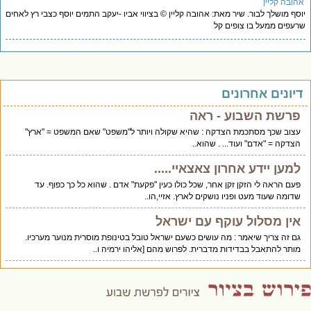
הובה קליין
סף מושלך לבור. שיר מאת: אהובה קליין © בציווי אביו -יעקב התמים יוסף כצבי רץ לאחים
עפים ממעל בו צופים קל
יונים אחרונים
פרשת השבוע - ראה
עצוב שכך מסתכמת הצדקה : שהיא שקולה ויותר ל"משפט" שאם המשפט = "ארץ"
הצדקה = "אדם" ועוד... . שהוא..
למען יידע אחרון צאצאיי.....
פעם הראה לי הזקן זקן אחר, שכל כולו כעין "פקעת" אדם . שהוא כל כך כפוף. עד
שדומה שעוד מעט ופניו נושקים לארץ. אזיי,הו..
אין מסלול עוקף עם ישראל
גם זה צריך שיאמר : מה עושים כשעם ישראל טובל בטינופת מוסרית מנוער מערכיו.
מותר להתאבל בבדידות מדברית. לפרוש מהם [אליהו ירמיה ו..