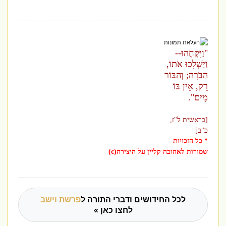
"וַיִּקָּחֻהוּ--
וַיַּשְׁלִכוּ אֹתוֹ,
הַבֹּרָה; וְהַבּוֹר
רֵק, אֵין בּוֹ
מָיִם".
[בראשית ל"ז,
כ"ב]
* כל הזכויות
שמורות לאהובה קליין על היצירה(c)
לכל החידושים ודברי התורה ל
פרשת וישב
לחצו כאן »