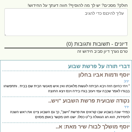
חולק? מסכים? יש לך מה להוסיף? חווה דעתך על החידוש!
דיונים - תשובות ותגובות (0)
טרם נערך דיון סביב חידוש זה
ברי תורה על פרשת שבוע
וסף ודמות אביו בחלון
יב
ויהי כהיום הזה ויבא הביתה לעשות מלאכתו ואין איש מאנשי הבית שם בבית . ותתפשהו
גדו לאמר שכבה עמי ויעזב בגדו בידה וינס ויצא החוצה
קודה שבועית פרשת השבוע "ויש..
דד
ידי שנה בשבוע שבו קוראים את פרשת "וישב", כך גם השבוע ציינו את ראש השנה
סידות, הוא חג הגאולה בי"ט כסלו. ישנו חוט מקשר באופן מסוים
וסף מושלך לבור/ שיר מאת: א..