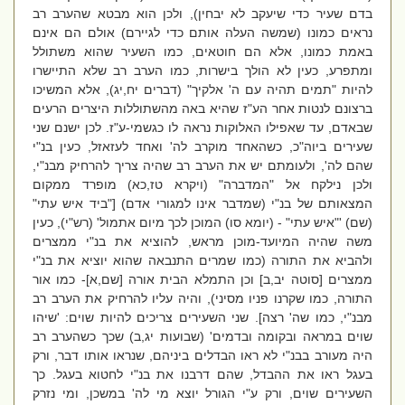
בדם שעיר כדי שיעקב לא יבחין), ולכן הוא מבטא שהערב רב
נראים כמונו (שמשה העלה אותם כדי לגיירם) אולם הם אינם
באמת כמונו, אלא הם חוטאים, כמו השעיר שהוא משתולל
ומתפרע, כעין לא הולך בישרות, כמו הערב רב שלא התיישרו
להיות "תמים תהיה עם ה' אלקיך" (דברים יח,יג), אלא המשיכו
ברצונם לנטות אחר הע"ז שהיא באה מהשתוללות היצרים הרעים
שבאדם, עד שאפילו האלוקות נראה לו כגשמי-ע"ז. לכן ישנם שני
שעירים ביוה"כ, כשהאחד מוקרב לה' ואחד לעזאזל, כעין בנ"י
שהם לה', ולעומתם יש את הערב רב שהיה צריך להרחיק מבנ"י,
ולכן נילקח אל "המדברה" (ויקרא טז,כא) מופרד ממקום
המצאותם של בנ"י (שמדבר אינו למגורי אדם) ["ביד איש עתי"
(שם) '"איש עתי" - (יומא סו) המוכן לכך מיום אתמול' (רש"י), כעין
משה שהיה המיועד-מוכן מראש, להוציא את בנ"י ממצרים
ולהביא את התורה (כמו שמרים התנבאה שהוא יוציא את בנ"י
ממצרים [סוטה יב,ב] וכן התמלא הבית אורה [שם,א]- כמו אור
התורה, כמו שקרנו פניו מסיני), והיה עליו להרחיק את הערב רב
מבנ"י, כמו שה' רצה]. שני השעירים צריכים להיות שוים: 'שיהו
שוים במראה ובקומה ובדמים' (שבועות יג,ב) שכך כשהערב רב
היה מעורב בבנ"י לא ראו הבדלים ביניהם, שנראו אותו דבר, ורק
בעגל ראו את ההבדל, שהם דרבנו את בנ"י לחטוא בעגל. כך
השעירים שוים, ורק ע"י הגורל יוצא מי לה' במשכן, ומי נזרק