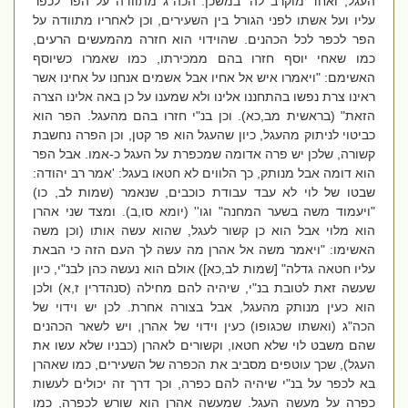
העגל, ואחד מוקרב לה' במשכן. הכה"ג מתוודה על הפר לכפר
עליו ועל אשתו לפני הגורל בין השעירים, וכן לאחריו מתוודה על
הפר לכפר לכל הכהנים. שהוידוי הוא חזרה מהמעשים הרעים,
כמו שאחי יוסף חזרו בהם ממכירתו, כמו שאמרו כשיוסף
האשימם: "ויאמרו איש אל אחיו אבל אשמים אנחנו על אחינו אשר
ראינו צרת נפשו בהתחננו אלינו ולא שמענו על כן באה אלינו הצרה
הזאת" (בראשית מב,כא). וכן בנ"י חזרו בהם מהעגל. הפר הוא
כביטוי לניתוק מהעגל, כיון שהעגל הוא פר קטן, וכן הפרה נחשבת
קשורה, שלכן יש פרה אדומה שמכפרת על העגל כ-אמו. אבל הפר
הוא דומה אבל מנותק, כך הלווים לא חטאו בעגל: 'אמר רב יהודה:
שבטו של לוי לא עבד עבודת כוכבים, שנאמר (שמות לב, כו)
"ויעמוד משה בשער המחנה" וגו'' (יומא סו,ב). ומצד שני אהרן
הוא מלוי אבל הוא כן קשור לעגל, שהוא עשה אותו (וכן משה
האשימו: "ויאמר משה אל אהרן מה עשה לך העם הזה כי הבאת
עליו חטאה גדלה" [שמות לב,כא]) אולם הוא נעשה כהן לבנ"י, כיון
שעשה זאת לטובת בנ"י, שיהיה להם מחילה (סנהדרין ז,א) ולכן
הוא כעין מנותק מהעגל, אבל בצורה אחרת. לכן יש וידוי של
הכה"ג (ואשתו שכגופו) כעין וידוי של אהרן, ויש לשאר הכהנים
שהם משבט לוי שלא חטאו, וקשורים לאהרן (כבניו שלא עשו את
העגל), שכך עוטפים מסביב את הכפרה של השעירים, כמו שאהרן
בא לכפר על בנ"י שיהיה להם כפרה, וכך דרך זה יכולים לעשות
כפרה על מעשה העגל. שמעשה אהרן הוא שורש לכפרה, כמו