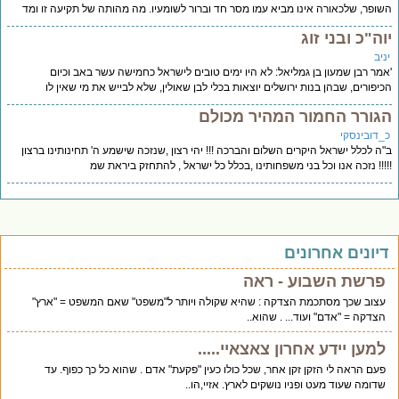
ופר, שלכאורה אינו מביא עמו מסר חד וברור לשומעיו. מה מהותה של תקיעה זו ומד
וה"כ ובני זוג
יב
מר רבן שמעון בן גמליאל: לא היו ימים טובים לישראל כחמישה עשר באב וכיום
יפורים, שבהן בנות ירושלים יוצאות בכלי לבן שאולין, שלא לבייש את מי שאין לו
גורר החמור המהיר מכולם
_דובינסקי
ה לכלל ישראל היקרים השלום והברכה !!! יהי רצון ,שנזכה שישמע ה' תחינותינו ברצון
!!! נזכה אנו וכל בני משפחותינו ,בכלל כל ישראל , להתחזק ביראת שמ
יונים אחרונים
פרשת השבוע - ראה
עצוב שכך מסתכמת הצדקה : שהיא שקולה ויותר ל"משפט" שאם המשפט = "ארץ"
הצדקה = "אדם" ועוד... . שהוא..
למען יידע אחרון צאצאיי.....
פעם הראה לי הזקן זקן אחר, שכל כולו כעין "פקעת" אדם . שהוא כל כך כפוף. עד
שדומה שעוד מעט ופניו נושקים לארץ. אזיי,הו..