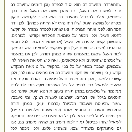
שההפרדה מהערב רב הוא יסוד לכפרה (וכן דומים שהערב רב
גרמו לעשות את העגל, וגם אהרן עשה את העגל וגרם בכך
שיחטאו, אולם להבדיל מהערב רב הוא קשור לקדושה תיקון
וכפרה על מעשה העגל [שלו היה נהרג לא הייתה כפרה]). לכן וידוי
הפר הוא לפני ואחרי הגורלות. ואז שוחטו לכפרה גמורה על הקשר
לחטא העגל, ולכן מכפר על טומאת המקדש וקודשיו לכוהנים,
שהמשכן קשור לכפרה על העגל (או שהוידוי מכפר לכל חטאי
הכוהנים [משנה שבועות א,ז] כיון שהקשר לחטאים הוא כהמשך
לכוח העגל שפגם במעמדנו שהיה במתן תורה, ולכן אנו במעמד
של אנשים שחוטאים ולא כמלאכים). ואח"כ שוחט את השעיר לה'
שבמשכן, שבכך מכפר על כל בנ"י בהקשר של טומאת המקדש
וקדשיו, כיון שאחרי שניתקנו מהערב רב אנו מראים שאנו לה', ולכן
קשורים למשכן, ולכן בזה מכפרים על פגיעה בו. ואח"כ זורקים את
השעיר לעזאזל כדי לכפר על כל העברות שקשורות לנפילתנו
ממעמד של מלאכים במתן תורה בעקבות חטא העגל. שהנה אנו
חוטאים בגלל שני דברים: 'שרצוננו לעשות רצונך. ומי מעכב?
שאור שבעיסה ושעבוד מלכיות' (ברכות יז,א), במתן תורה
התקדשנו והערב רב החטיאו אותנו (כמו שעבוד מלכויות- הגויים)
וכך חזרנו ליפול ליצר הרע. לכן כל החטאים קשורים לזה, ובזריקה
לעזאזל שזהו כביטול גמור לכוח הערב רב שהיה מעורב בנו, אנו
גם מתנתקים מיצה"ר שבא ומשפיע עלינו, ולכן מכפר לכל