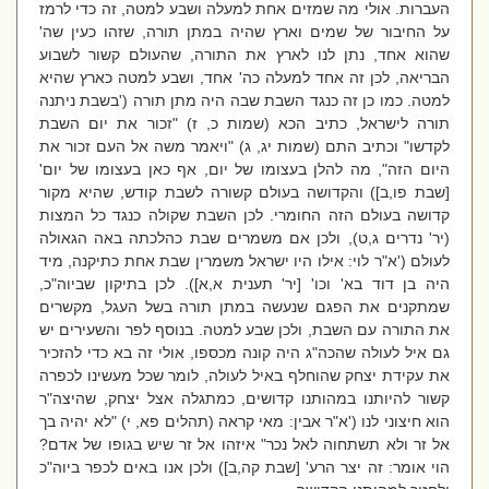
העברות. אולי מה שמזים אחת למעלה ושבע למטה, זה כדי לרמז
על החיבור של שמים וארץ שהיה במתן תורה, שזהו כעין שה'
שהוא אחד, נתן לנו לארץ את התורה, שהעולם קשור לשבוע
הבריאה, לכן זה אחד למעלה כה' אחד, ושבע למטה כארץ שהיא
למטה. כמו כן זה כנגד השבת שבה היה מתן תורה ('בשבת ניתנה
תורה לישראל, כתיב הכא (שמות כ, ז) "זכור את יום השבת
לקדשו" וכתיב התם (שמות יג, ג) "ויאמר משה אל העם זכור את
היום הזה", מה להלן בעצומו של יום, אף כאן בעצומו של יום'
[שבת פו,ב]) והקדושה בעולם קשורה לשבת קודש, שהיא מקור
קדושה בעולם הזה החומרי. לכן השבת שקולה כנגד כל המצות
(יר' נדרים ג,ט), ולכן אם משמרים שבת כהלכתה באה הגאולה
לעולם ('א"ר לוי: אילו היו ישראל משמרין שבת אחת כתיקנה, מיד
היה בן דוד בא' וכו' [יר' תענית א,א]). לכן בתיקון שביוה"כ,
שמתקנים את הפגם שנעשה במתן תורה בשל העגל, מקשרים
את התורה עם השבת, ולכן שבע למטה. בנוסף לפר והשעירים יש
גם איל לעולה שהכה"ג היה קונה מכספו, אולי זה בא כדי להזכיר
את עקידת יצחק שהוחלף באיל לעולה, לומר שכל מעשינו לכפרה
קשור להיותנו במהותנו קדושים, כמתגלה אצל יצחק, שהיצה"ר
הוא חיצוני לנו ('א"ר אבין: מאי קראה (תהלים פא, י) "לא יהיה בך
אל זר ולא תשתחוה לאל נכר" איזהו אל זר שיש בגופו של אדם?
הוי אומר: זה יצר הרע' [שבת קה,ב]) ולכן אנו באים לכפר ביוה"כ