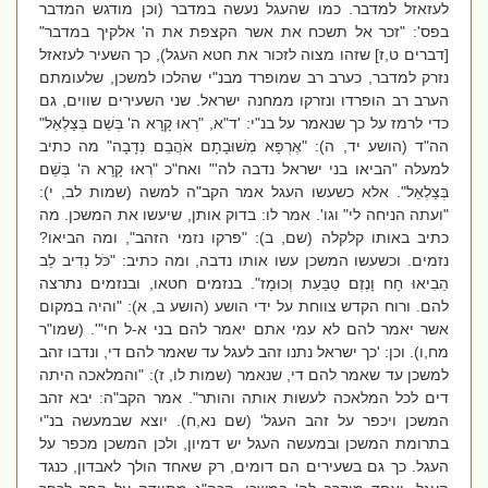
לעזאזל למדבר. כמו שהעגל נעשה במדבר (וכן מודגש המדבר
בפס': "זכר אל תשכח את אשר הקצפת את ה' אלקיך במדבר"
[דברים ט,ז] שזהו מצוה לזכור את חטא העגל), כך השעיר לעזאזל
נזרק למדבר, כערב רב שמופרד מבנ"י שהלכו למשכן, שלעומתם
הערב רב הופרדו ונזרקו ממחנה ישראל. שני השעירים שווים, גם
כדי לרמז על כך שנאמר על בנ"י: 'ד"א, "רְאוּ קָרָא ה' בְּשֵׁם בְּצַלְאֵל"
הה"ד (הושע יד, ה): "אֶרְפָּא מְשׁוּבָתָם אֹהֲבֵם נְדָבָה" מה כתיב
למעלה "הביאו בני ישראל נדבה לה'" ואח"כ "רְאוּ קָרָא ה' בְּשֵׁם
בְּצַלְאֵל". אלא כשעשו העגל אמר הקב"ה למשה (שמות לב, י):
"ועתה הניחה לי" וגו'. אמר לו: בדוק אותן, שיעשו את המשכן. מה
כתיב באותו קלקלה (שם, ב): "פרקו נזמי הזהב", ומה הביאו?
נזמים. וכשעשו המשכן עשו אותו נדבה, ומה כתיב: "כֹּל נְדִיב לֵב
הֵבִיאוּ חָח וָנֶזֶם טַבַּעַת וְכוּמָז". בנזמים חטאו, ובנזמים נתרצה
להם. ורוח הקדש צווחת על ידי הושע (הושע ב, א): "והיה במקום
אשר יאמר להם לא עמי אתם יאמר להם בני א-ל חי"'. (שמו"ר
מח,ו). וכן: 'כך ישראל נתנו זהב לעגל עד שאמר להם די, ונדבו זהב
למשכן עד שאמר להם די, שנאמר (שמות לו, ז): "והמלאכה היתה
דים לכל המלאכה לעשות אותה והותר". אמר הקב"ה: יבא זהב
המשכן ויכפר על זהב העגל' (שם נא,ח). יוצא שבמעשה בנ"י
בתרומת המשכן ובמעשה העגל יש דמיון, ולכן המשכן מכפר על
העגל. כך גם בשעירים הם דומים, רק שאחד הולך לאבדון, כנגד