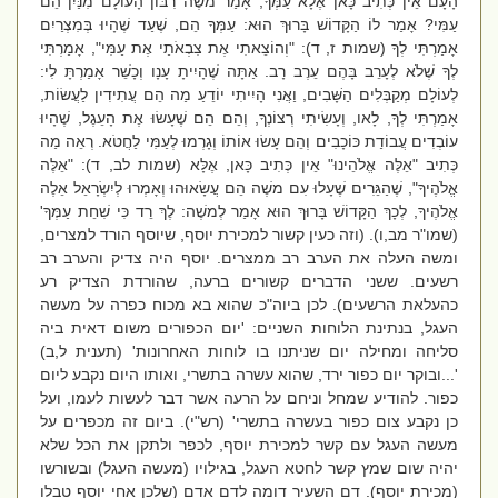
הָעָם אֵין כְּתִיב כָּאן אֶלָא עַמְּךָ, אָמַר משֶׁה רִבּוֹן הָעוֹלָם מִנַּיִן הֵם
עַמִּי? אָמַר לוֹ הַקָּדוֹשׁ בָּרוּךְ הוּא: עַמְּךָ הֵם, שֶׁעַד שֶׁהָיוּ בְּמִצְרַיִם
אָמַרְתִּי לְךָ (שמות ז, ד): "וְהוֹצֵאתִי אֶת צִבְאֹתַי אֶת עַמִּי", אָמַרְתִּי
לְךָ שֶׁלֹא לְעָרֵב בָּהֶם עֵרֶב רָב. אַתָּה שֶׁהָיִיתָ עָנָו וְכָשֵׁר אָמַרְתָּ לִי:
לְעוֹלָם מְקַבְּלִים הַשָּׁבִים, וַאֲנִי הָיִיתִי יוֹדֵעַ מַה הֵם עֲתִידִין לַעֲשׂוֹת,
אָמַרְתִּי לְךָ, לָאו, וְעָשִׂיתִי רְצוֹנְךָ, וְהֵם הֵם שֶׁעָשׂוּ אֶת הָעֵגֶל, שֶׁהָיוּ
עוֹבְדִים עֲבוֹדַת כּוֹכָבִים וְהֵם עָשׂוּ אוֹתוֹ וְגָרְמוּ לְעַמִּי לַחֲטֹא. רְאֵה מַה
כְּתִיב "אֵלֶּה אֱלֹהֵינוּ" אֵין כְּתִיב כָּאן, אֶלָּא (שמות לב, ד): "אֵלֶּה
אֱלֹהֶיךָ", שֶׁהַגֵּרִים שֶׁעָלוּ עִם משֶׁה הֵם עֲשָׂאוּהוּ וְאָמְרוּ לְיִשְׂרָאֵל אֵלֶה
אֱלֹהֶיךָ, לְכָךְ הַקָּדוֹשׁ בָּרוּךְ הוּא אָמַר לְמשֶׁה: לֶךְ רֵד כִּי שִׁחֵת עַמְּךָ'
(שמו"ר מב,ו). (וזה כעין קשור למכירת יוסף, שיוסף הורד למצרים,
ומשה העלה את הערב רב ממצרים. יוסף היה צדיק והערב רב
רשעים. ששני הדברים קשורים ברעה, שהורדת הצדיק רע
כהעלאת הרשעים). לכן ביוה"כ שהוא בא מכוח כפרה על מעשה
העגל, בנתינת הלוחות השניים: 'יום הכפורים משום דאית ביה
סליחה ומחילה יום שניתנו בו לוחות האחרונות' (תענית ל,ב)
'...ובוקר יום כפור ירד, שהוא עשרה בתשרי, ואותו היום נקבע ליום
כפור. להודיע שמחל וניחם על הרעה אשר דבר לעשות לעמו, ועל
כן נקבע צום כפור בעשרה בתשרי' (רש"י). ביום זה מכפרים על
מעשה העגל עם קשר למכירת יוסף, לכפר ולתקן את הכל שלא
יהיה שום שמץ קשר לחטא העגל, בגילויו (מעשה העגל) ובשורשו
(מכירת יוסף). דם השעיר דומה לדם אדם (שלכן אחי יוסף טבלו