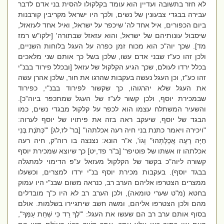
לא חזר בתשובה ועדיין הוא עומד בקלקולו להסית בני אדם לדבר
עבירה בבגדי צבעונין של נשים, ולכך היו ישראל מקריבין קורבנות
ביום הכפורים, איל אחד לה' שיכפר על ישראל, ואיל אחד לעזאזל,
שיסבול עונותיהם של ישראל, והוא עזאזל שבתורה' [ילקו"ש רמז
מד]. שכך יוה"כ הוא מכוח זמן כפרה על העגל בלוחות השניים,
ולכן זהו כע"ז שבני אדם עשו, שלכן בשל כך אותם שני מלאכים
בכלל ירדו לעולם, שכך הגיע הקלקול של עזאל [ובכלל פירוד בבנ"י
זהו כע"ז, וכן העגל נעשה בעקבות שהרגו את חור, שלכן אהרן עשה
את העגל שלא יהרגוהו, כך שקשור לפירוד בבנ"י, כפירוד
שבמכירת יוסף, ולכן קשור לע”ז של העגל שמתכפר ביוה”כ].
והשעיר המשתלח עצמו הוא לכפר על קלקול מבגדי נשים, כמו
הבגד של יוסף, שיעקב ראה בזה את פיתויו של יוסף לערוה:
"ויכירה ויאמר כתנת בני חיה רעה אכלתהו" [בר' לז,לג] '"כְּתֹנֶת בְּנִי
חַיָּה רָעָה אֲכָלָתְהוּ" וְגוֹ', א"ר הונא: נצנצה בו רוה"ק, חיה רעה
אכלתהו זו אשתו של פוטיפר' [ב"ר פד,יט] כך שיוצא שמכירת יוסף
קשורה ליוה"כ בקשר של הקלקול מעזאל ע"פ הדימוי למתגלה
בבגד יוסף). בעקבות מכירת יוסף בנ"י ירדו למצרים, וכשעלו
ממצרים הצטרפו אליהם הערב רב, כנראה משום שבנ"י היו עמוק
בחטא (מ"ט שערי טומאה), ולכן הערב רב לא היו כ"ך מובדלים
מהם ולכן הצטרפו אליהם, ומשה חשב שיתגיירו בשלמות. אולם
בסוף אותם ערב רב הם שעשו את העגל: '"לֶךְ רֵד כִּי שִׁחֵת עַמְּךָ",