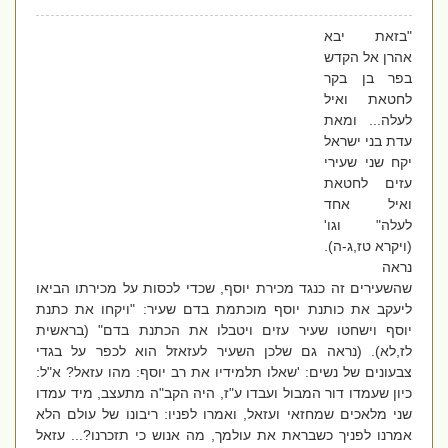
"בזאת יבא
אהרן אל הקדש
בפר בן בקר
לחטאת ואיל
לעלה... ומאת
עדת בני ישראל
יקח שני שעירי
עזים לחטאת
ואיל אחד
לעלה" וגו'
(ויקרא טז,ג-ה).
נראה
שהשעירים זה כנגד מכירת יוסף, שכדי לכסות על מכירתו הביאו
ליעקב את כותנת יוסף מוכתמת בדם שעיר: "ויקחו את כתנת
יוסף וישחטו שעיר עזים ויטבלו את הכתנת בדם" (בראשית
לז,לא). (נראה גם שלכן השעיר לעזאזל הוא לכפר על בגדי
צבעונים של נשים: 'שאלו תלמידיו את רב יוסף: מהו עזאל? א"ל:
כיון שעמדו דור המבול ועבדו ע"ז, היה הקב"ה מתעצב, מיד עמדו
שני מלאכים שמחזאי ועזאל, ואמרו לפניו: ריבונו של עולם הלא
אמרנו לפניך כשבראת את עולמך, מה אנוש כי תזכרנו?... עזאל