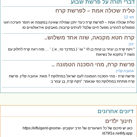
ברי תורה על פרשת שבוע
לית שכולה אמת – לפרשת קרח
י 12
ית שכולה אמת – לפרשת קרח כיצד יתכן שמילה שאינה במקומה או חוסר הערכה רגעי
וגלים להחריב מפעל חיים שלם? לעיתים קרובות, מאבקים אידאולוגיים סו
רח חטא מקנאה, שזה אחד משלוש..
יב
ויקח קרח בן יצהר בן קהת בן לוי " וגו ' ( במדבר טז , א ). ' … ומה ראה קרח לחלוק עם
ה ? נתקנא על נשיאות
רשת קרח, מהי הסכנה הטמונה ..
הובה קליין
שת קרח - מהי הסכנה הטמונה לעם ישראל במחלוקת ? מאת: אהובה קליין. פרשת
ח פותחת במחלוקת כפי שנאמר: "וַיִּקַּח קֹרַח, בֶּן יִצְהָר ב
יונים אחרונים
חינוך ילדים
כאן יש סיכום של כל השיעורים של הרב יעקובזון https://effulgent-gnome-
d79f1e.netlify.app/