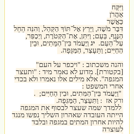
וַיִּקַּח
אַהֲרֹן
כַּאֲשֶׁר
דִּבֶּר מֹשֶׁה, וַיָּרָץ אֶל־תּוֹךְ הַקָּהָל, וְהִנֵּה הֵחֵל
הַנֶּגֶף, בָּעָם; וַיִּתֵּן, אֶת־הַקְּטֹרֶת, וַיְכַפֵּר,
עַל־הָעָם.
יג
וַיַּעֲמֹד בֵּין־הַמֵּתִים, וּבֵין
הַחַיִּים; וַתֵּעָצַר, הַמַּגֵּפָה.
והנה משכתוב : "ויכפר על העם"
[בקטורת]. מדוע לא נאמר מיד : "ותעצר
המגפה". אלא מילים אלו נאמרו ולא בכדי
אחרי המשפט :
"
וַיַּעֲמֹד בֵּין־הַמֵּתִים, וּבֵין הַחַיִּים; .
ורק אז : וַתֵּעָצַר, הַמַּגֵּפָה.
ללמדך שמה שעצר לבסוף את המגפה
הייתה העובדה שאהרון השליך נפשו מנגד
להיות אחרון המתים במגפה ובלבד
לעוצרה