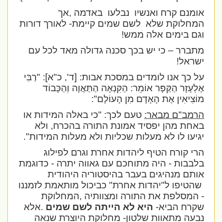
אומנם קרח ואנשיו
נבלעו
באדמה ,אך
המחלוקת שלא
לשם שמים קיימת- לאורך דורות
וגם בימים אלה ממש!
מתברר – כי יש בכך סכנה גדולה מאד לכל עם
ישראל!
על כך אנו לומדים במסכת אבות: [ד', כ"א]:
"רַבִּי
אֶלְעָזָר הַקַּפָּר אוֹמֵר: הַקִּנְאָה הַתַּאֲוָה וְהַכָּבוֹד
מוֹצִיאִין אֶת הָאָדָם מִן הָעוֹלָם":
הרמב"ם מבאר:
טעם לכך: "כי באלה המידות או
באחת מהן יפסיד אמונת התורה בהכרח, ולא
יגיעו לו לא מעלות שכליות ולא מעלות המידות".
הרי קורח הטיף ליהדות אחרת וגרם לפילוג
בלבבות - היה מתוחכם עם גאווה יתרה - כדוגמת
אותם מנהיגים בעבר בהיסטוריה היהודית
שהטיפו ל"יהדות אחרת" כביכול מותאמת לזמננו
- המסלפת את התורה ומצוותיה ,המחלוקת
שקרח הביא-
היא לא הייתה לשם שמים
.אלא
נבעה מתאוות שלטון- מחלוקת היוצרת שנאה