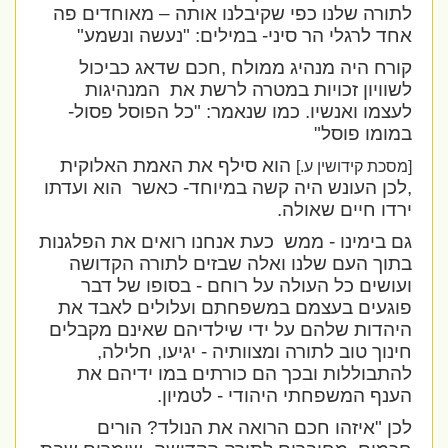
לתורה שלנו כפי שקיבלנו אותה – מאוחדים פה
אחד לרגלי הר סיני- במילים: "נעשה ונשמע"
קורח היה מנהיג ממולח ,חכם שדאג כביכול
לשוויון זכויות במטרה לרשת את
המנהיגות
לעצמו ואנשיו. כמו שנאמר: "כל הפוסל פסול-
במומו פוסל"
הוא סילף את האמת האלוקית
[מסכת קידושין ע.]
,לכן העונש היה קשה במיוחד- כאשר
הוא ועדתו
ירדו חיים שאולה.
גם בימינו - ממש
כעת אנחנו רואים את הפלגנות
בתוך העם שלנו ואלה שבזים לתורה הקדושה
ועושים כל העולה על רוחם - בסופו של דבר
פוגעים בעצמם במשפחתם ועלולים לאבד את
היהדות שלהם על ידי שילדיהם שאינם מקבלים
חינוך טוב לתורה ומצוותיה - יגיעו, חלילה,
להתבוללות ובכך הם כורתים במו ידיהם את
הענף המשפחתי היהודי - לטמיון.
לכן "איזהו חכם הרואה את הנולד? הורים