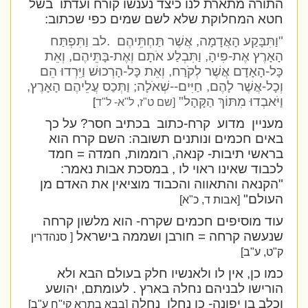
התורה מתארת לנו כיצד נענשו קורח ועדתו
בשל
חטא המחלוקת שלא לשם שמים כפי שכתוב:
"
וַתִּבָּקַע הָאֲדָמָה, אֲשֶׁר תַּחְתֵּיהֶם
.
לב וַתִּפְתַּח
הָאָרֶץ אֶת-פִּיהָ, וַתִּבְלַע אֹתָם וְאֶת-בָּתֵּיהֶם, וְאֵת
כָּל-הָאָדָם אֲשֶׁר לְקֹרַח, וְאֵת כָּל-הָרְכוּשׁ וַיֵּרְדוּ הֵם
וְכָל-אֲשֶׁר לָהֶם, חַיִּים--שְׁאֹלָה; וַתְּכַס עֲלֵיהֶם הָאָרֶץ,
וַיֹּאבְדוּ מִתּוֹךְ הַקָּהָל"
[שם ט"ז, ל"א- ל"ד
]
מעניין
מדוע
קרח-כתוב
בכתיב חסר? על כך
באים חכמים ונותנים תשובה: השם קרח הוא
בראשי תיבות- קנאה, רוממות, חמדה = חמד
לכבוד שאינו ראוי לו , במסכת אבות נאמר:
"הקנאה והתאווה והכבוד מוציאין את האדם מן
העולם"
[אבות ד, כ"א]
עוד מוסיפים חכמים שקרח- הוא מלשון קרחה
שנעשה קרחה = חורבן ושממה בישראל
[ סנהדרין
ק"ט, ע"ב]
כמו כן, אין לו ולאנשיו חלק בעולם הבא ולא
הורישו לבניהם נחלה בארץ . לעומתם, יהושע
וכלב בן יפונה- כן נחלו
נחלה
[בבא בתרא קי"ח ע"ב]