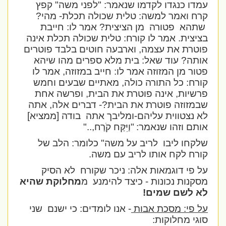
עמדו כנגדו לקדמו שנאמר: "לפני משה" קפץ
קרח ואמר למשה: טלית שכולה תכלת- מהי?
שתהא
פטורה
מן הציצית? אמר לו: חייבת
בציצית. אמר לו קורח: טלית שכולה תכלת אינה
פוטרת את עצמה, וארבעה חוטים בלבד פוטרים
אותה? עוד שאל: בית מלא ספרים מהו שיהא
פטור מן המזוזה אמר לו: חייב במזוזה, אמר לו
קורח: כל התורה כולה, מאתיים שבעים וחמש
פרשיות, אינה פוטרת את הבית, ופרשה אחת
שבמזוזה פוטרת את הבית?- דברים אלה, אתה
לא נצטווית עליהם-ומליבך אתה
בודה [ממציא]
אותם וזהו שנאמר:
"וַיִּקַּח קֹרַח,
.."
שלקחו ליבו
לריב על משה" כלומר: הלב של
קורח לקח אותו לריב עם משה.
על פי דוגמאות אלה: ניכר שקורח
לא הסיק
מסקנות נכונות - כיצד להימנע
מ
מחלוקת שהיא
לא לשם שמים!
על פי: מסכת אבות
- אנו לומדים: כי ישנם
שני
סוגי מחלוקות: