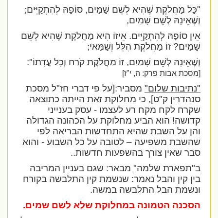
"כָּל מַחֲלֹקֶת שֶׁהִיא לְשֵׁם שָׁמַיִם, סוֹפָהּ לְהִתְקַיֵּים;
ו
ְשֶׁאֵינָהּ לְשֵׁם שָׁמַיִם,
אֵין סוֹפָהּ לְהִתְקַיֵּים. אֵיזוֹ הִיא מַחֲלֹקֶת שֶׁהִיא לְשֵׁם
שָׁמַיִם?
זוֹ מַחֲלֹקֶת הִלֵּל וְשַׁמַּאי;
וְשֶׁאֵינָהּ לְשֵׁם שָׁמַיִם, זוֹ מַחֲלֹקֶת קֹרַח וְכָל עֲדָתוֹ":
[מסכת אבות פרק: ה, י"ז]
"נתיבות שלום"
מסביר:[על פי דברי חז"ל מסכת
סנהדרין ק"ט], כי מחלוקת זאת הייתה כתוצאה
שקרח לקח מקח רע לעצמו - עסק בענייני
קדושה! הוא הביע מחלוקת על הכהונה הגדולה
והן על השבת שהיא התחדשות הבריאה לפי
שהשבת משפיעה – לטובה על כל השבוע - והוא
סבר שאין צורך בהשפעות חדשות..
ב"תפארת שלמה"
מבאר: שגם בעניין המריבה
בין קין והבל נאמר: שנשמת קין התלבשה בקורח
ונשמת הבל התלבשה במשה.
הסכנה הטמונה במחלוקת שלא לשם שמים.