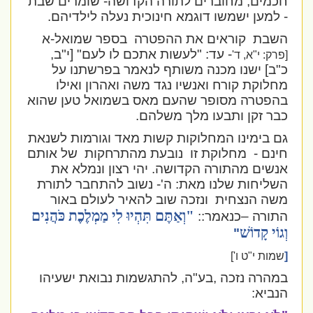
חכמים, מחוברים לתורה הקדושה- שומרים שבת
- למען ישמשו דוגמא חינוכית נעלה לילדיהם.
השבת
קוראים את ההפטרה
בספר שמואל-א
- עד: "לעשות אתכם לו לעם" [י"ב,
[פרק: י"א, ד'
כ"ב] ישנו מכנה משותף לנאמר בפרשתנו על
מחלוקת קורח ואנשיו נגד משה ואהרון ואילו
בהפטרה מסופר שהעם מאס בשמואל טען שהוא
כבר זקן ותבעו מלך משלהם.
גם בימינו המחלוקות קשות מאד וגורמות לשנאת
חינם -
מחלוקת זו
נובעת מהתרחקות
של אותם
אנשים מהתורה הקדושה. יהי רצון ונמלא את
השליחות שלנו מאת: ה'- נשוב להתחבר לתורת
משה הנצחית
ונזכה שוב להאיר לעולם באור
"וְאַתֶּם תִּהְיוּ לִי מַמְלֶכֶת כֹּהֲנִים
התורה –כנאמר::
וְגוֹי קָדוֹשׁ
"
[
שמות י"ט ו']
במהרה נזכה ,בע"ה, להתגשמות נבואת ישעיהו
הנביא: