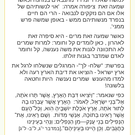
שמעה זאת
ציפורה אמרה:
'אוי לנשותיהם של
אלו אם הם נזקקים לנבואה - הרי הם חיים
בנפרד מנשותיהם ממש - באופן שמשה פרש
ממני'.
כאשר שמעה זאת מרים - היא סיפרה זאת
לאהרון , כאן לומדים קל וחומר: למרות שמרים
לא התכוונה לגנות את משה נענשה, קל וחומר
לאדם שמדבר בגנות זולתו
.
בפרשת: "שלח- לך"- המרגלים שנשלחו לרגל את
ארץ ישראל - הוציאו את דיבת הארץ רעה ולא
למדו מהעונש
שמרים נענשה
היות וחטאה
בלשונה!
כפי שנאמר:
"וַיֹּצִיאוּ דִּבַּת הָאָרֶץ, אֲשֶׁר תָּרוּ אֹתָהּ,
אֶל־בְּנֵי יִשְׂרָאֵל, לֵאמֹר:
הָאָרֶץ אֲשֶׁר עָבַרְנוּ בָהּ
לָתוּר אֹתָהּ, אֶרֶץ אֹכֶלֶת יוֹשְׁבֶיהָ הִוא, וְכָל־הָעָם
אֲשֶׁר רָאִינוּ בְתוֹכָהּ, אַנְשֵׁי מִדּוֹת.
וְשָׁם רָאִינוּ, אֶת־
הַנְּפִילִים בְּנֵי עֲנָק—מִן הַנְּפִלִים; וַנְּהִי בְעֵינֵינוּ
כַּחֲגָבִים, וְכֵן הָיִינוּ בְּעֵינֵיהֶם".
[במדבר י"ג, ל"ב- ל"ג]