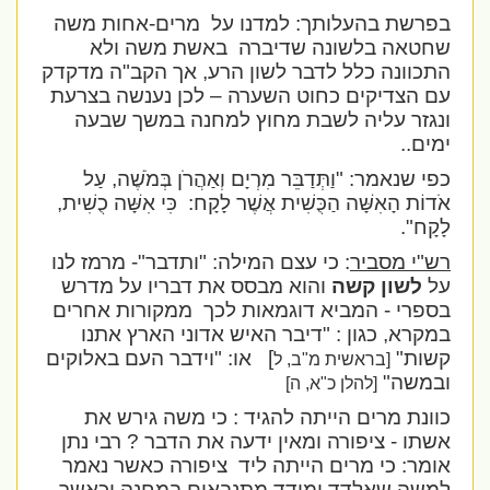
בפרשת בהעלותך: למדנו על
מרים-אחות משה
שחטאה בלשונה שדיברה
באשת משה ולא
התכוונה כלל לדבר לשון הרע, אך הקב"ה מדקדק
עם הצדיקים כחוט השערה – לכן נענשה בצרעת
ונגזר עליה לשבת מחוץ למחנה במשך שבעה
ימים..
כפי שנאמר:
"וַתְּדַבֵּר מִרְיָם וְאַהֲרֹן בְּמֹשֶׁה, עַל
אֹדוֹת הָאִשָּׁה הַכֻּשִׁית אֲשֶׁר לָקָח:
כִּי אִשָּׁה כֻשִׁית,
לָקָח".
רש"י מסביר
: כי עצם המילה: "ותדבר"- מרמז לנו
על
לשון קשה
והוא מבסס את דבריו על מדרש
בספרי - המביא דוגמאות לכך
ממקורות אחרים
במקרא, כגון : "דיבר האיש אדוני הארץ אתנו
קשות"
]
או: "וידבר העם באלוקים
[בראשית מ"ב, ל
ובמשה"
[להלן כ"א, ה]
כוונת מרים הייתה להגיד : כי משה גירש את
אשתו - ציפורה ומאין ידעה את הדבר ? רבי נתן
אומר: כי מרים הייתה ליד
ציפורה כאשר נאמר
למשה שאלדד ומידד מתנבאים במחנה וכאשר