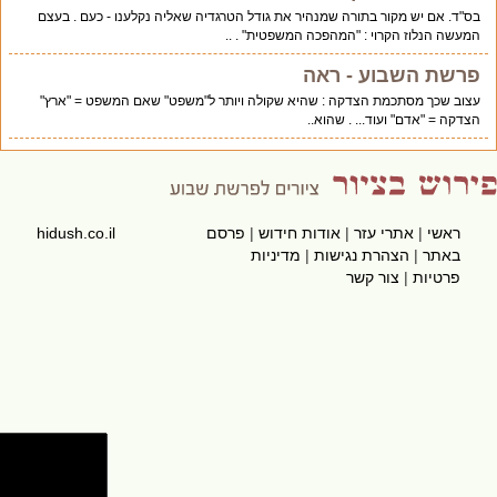
בס"ד. אם יש מקור בתורה שמנהיר את גודל הטרגדיה שאליה נקלענו - כעם . בעצם
המעשה הנלוז הקרוי : "המהפכה המשפטית" . ..
פרשת השבוע - ראה
עצוב שכך מסתכמת הצדקה : שהיא שקולה ויותר ל"משפט" שאם המשפט = "ארץ"
הצדקה = "אדם" ועוד... . שהוא..
ראשי
|
אתרי עזר
|
אודות חידוש
|
פרסם
hidush.co.il
באתר
|
הצהרת נגישות
|
מדיניות
פרטיות
|
צור קשר