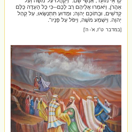
קְרִאֵי מוֹעֵד, אַנְשֵׁי שֵׁם.
וַיִּקָּהֲלוּ עַל־מֹשֶׁה וְעַל
אַהֲרֹן, וַיֹּאמְרוּ אֲלֵיהֶם רַב לָכֶם--כִּי כָל הָעֵדָה כֻּלָּם
קְדֹשִׁים, וּבְתוֹכָם יְהוָה; וּמַדּוּעַ תִּתְנַשְּׂאוּ, עַל קְהַל
יְהוָה. וַיִּשְׁמַע מֹשֶׁה, וַיִּפֹּל עַל פָּנָיו".
[במדבר
ט"ז, א'- ה']