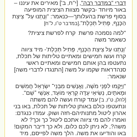
דברי "במדבר רבה",
[י"ח, ב'] מאירים את עיננו –
באור מיוחד -בקשר מצוות הציצית המופיעה
בסוף פרשת בהעלותך—כנאמר:
"וְנָתְנוּ עַל־ צִיצִת
הַכָּנָף, פְּתִיל תְּכֵלֶת".
[במדבר ט"ו, ל"ח]
"למה נסמכה פרשת
קרח לפרשת ציצית?
כשאמר משה
'וְנָתְנוּ עַל צִיצִת הַכָּנָף, פְּתִיל תְּכֵלֶת
'- מיד ציווה
קרח ועשו חמישים ומאתיים טליתות של תכלת,
נתעטפו בהן אותם חמישים ומאתיים ראשי
סנהדראות שקמו על משה [התנגדו לדברי משה]
שנאמר:
"וַיָּקֻמוּ לִפְנֵי מֹשֶׁה, וַאֲנָשִׁים מִבְּנֵי־ יִשְׂרָאֵל חֲמִשִּׁים
וּמָאתָיִם, נְשִׂיאֵי עֵדָה קְרִאֵי מוֹעֵד, אַנְשֵׁי ־שֵׁם".
עמד קורח ועשה להם משתה
[להלן, ט"ז, ב']
ונתעטפו כולם באותן טליתות של תכלת, באו בני
אהרון ליטול מתנותיהם-חזה ושוק. עמדו כנגדם:
ואמרו להם מי ציווה אתכם ליטול כך וכך? לא
משה?, לא ניתן לכם כלום, ולא כך דיבר המקום!
באו והודיעו את משה. הלך משה לפייסם, מיד