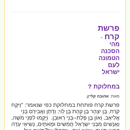
פרשת
קרח
-
מהי
הסכנה
הטמונה
לעם
ישראל
במחלוקת ?
מאת:
אהובה קליין.
פרשת קרח פותחת במחלוקת כפי שנאמר:
"וַיִּקַּח
קֹרַח, בֶּן יִצְהָר בֶּן קְהָת בֶּן לֵוִי; וְדָתָן וַאֲבִירָם בְּנֵי
אֱלִיאָב, וְאוֹן בֶּן פֶּלֶת--בְּנֵי רְאוּבֵן.
וַיָּקֻמוּ לִפְנֵי מֹשֶׁה,
וַאֲנָשִׁים מִבְּנֵי יִשְׂרָאֵל חֲמִשִּׁים וּמָאתָיִם, נְשִׂיאֵי עֵדָה