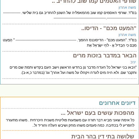
ורפי האסמים קמו שוב להחריב ..
שה אהרון
"ד. שורפי האסמים קמו שוב מהמאפליה של השטן להחריב גם בית שלישי. --------------
------------------------.----------------------------------------
המעט מכם" - הדיסו..
שה אהרון
"ד. "המעט מכם" - הדיסוננס ההפוך. ------------------------------------------------- " הַמְעַט
ֶּם כִּי הִבְדִּיל אֱ - לֹהֵי יִשְׂרָאֵל אֶת
באר במדבר בזכות מרים
יב
יבאו בני ישראל כל העדה מדבר צן בחדש הראשון וישב העם בקדש ותמת שם מרים
קבר שם. ולא היה מים לעדה ויקהלו על משה ועל אהרן" וגו' (במדבר כ,א-ב).
יונים אחרונים
מהפכות עושים בעם ישראל ...
כל אימת שאני מביא דבר תורה עם משמעות פוליטית משנית היכרחית . משהו מתעורר
להפריע לי בכתיבה. כמה פעמים משהו מחק ושיבש העלה והוריד ול..
שלושה בתי דין בהר הבית