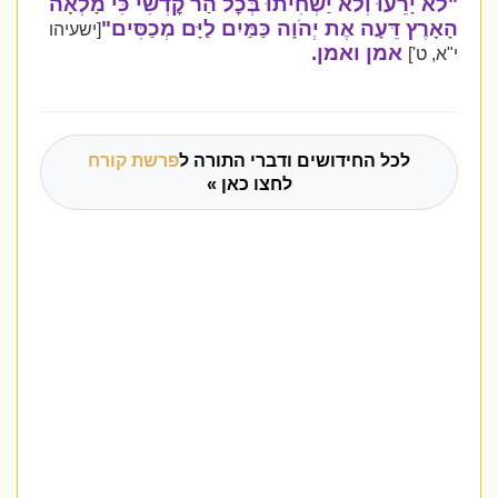
"לֹא יָרֵעוּ וְלֹא יַשְׁחִיתוּ בְּכׇל הַר קׇדְשִׁי כִּי מָלְאָה
הָאָרֶץ דֵּעָה אֶת יְהֹוָה כַּמַּיִם לַיָּם מְכַסִּים"
[ישעיהו
אמן ואמן.
י"א, ט']
לכל החידושים ודברי התורה ל
פרשת קורח
לחצו כאן »