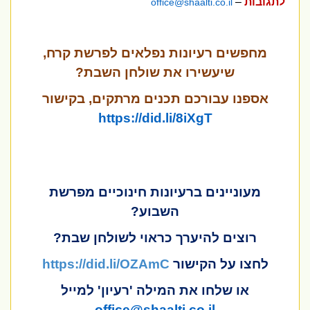
לתגובות
–
office@shaalti.co.il
מחפשים רעיונות נפלאים לפרשת קרח,
שיעשירו את שולחן השבת?
אספנו
עבורכם
תכנים
מרתקים
, בקישור
https://did.li/8iXgT
מעוניינים ברעיונות חינוכיים מפרשת
השבוע?
רוצים להיערך כראוי לשולחן שבת?
לחצו על הקישור
https://did.li/OZAmC
או שלחו את המילה 'רעיון' למייל
office@shaalti.co.il