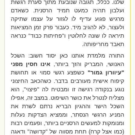
שלנו. ככלל, תגובה שנובעת מתוך סערת רגשות
ועלבון תהיה כמעט תמיד הרסנית. כשאדם
מרגיש פגוע עדיף לו לגזור על עצמו שתיקה
ולעצור, לא להגיב מיד. כעבור פרק זמן המציאות
תיראה לו שונה לחלוטין ו"פחיתות כבוד" כנראה
תאבד מחריפותה.
התורה מלמדת אותנו כאן יסוד חשוב: השכל
האנושי, המבריק והזך ביותר,
אינו חסין מפני
"עיוורון גמור"
כשפצע רגשי סמוי או תחושת
קיפוח אישית מעורבים בדבר. כשהכאב החיצוני
נוגע בנקודה רגישה זו ומבטיח לה "פיצוי", הוא
מצליח לנטרל את כושר השיפוט. במצב זה, אפילו
השכל הישר וההגיון הבריא נרתם לשרת את
המניע הרגשי הנסתר, וממציא הצדקות נעלות
ומנומקות למעשים הרסניים ביותר, ופעמים רבות
(כמו אצל קרח) תחת מסווה של "קדושה" ודאגה