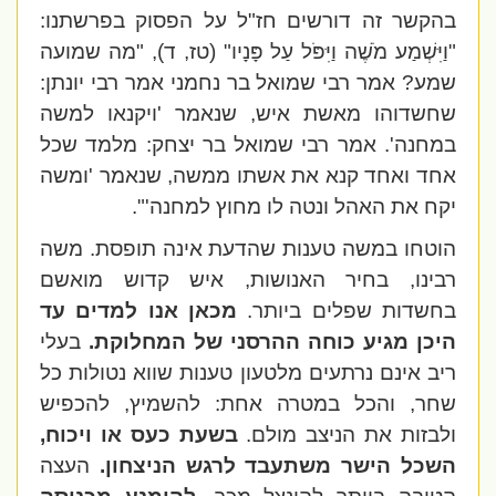
בהקשר זה דורשים חז"ל על הפסוק בפרשתנו:
"וַיִּשְׁמַע מֹשֶׁה וַיִּפֹּל עַל פָּנָיו" (טז, ד), "מה שמועה
שמע? אמר רבי שמואל בר נחמני אמר רבי יונתן:
שחשדוהו מאשת איש, שנאמר 'ויקנאו למשה
במחנה'. אמר רבי שמואל בר יצחק: מלמד שכל
אחד ואחד קנא את אשתו ממשה, שנאמר 'ומשה
יקח את האהל ונטה לו מחוץ למחנה'".
הוטחו במשה טענות שהדעת אינה תופסת. משה
רבינו, בחיר האנושות, איש קדוש מואשם
בחשדות שפלים ביותר.
מכאן אנו למדים עד
היכן מגיע כוחה ההרסני של המחלוקת.
בעלי
ריב אינם נרתעים מלטעון טענות שווא נטולות כל
שחר, והכל במטרה אחת: להשמיץ, להכפיש
ולבזות את הניצב מולם.
בשעת כעס או ויכוח,
השכל הישר משתעבד לרגש הניצחון.
העצה