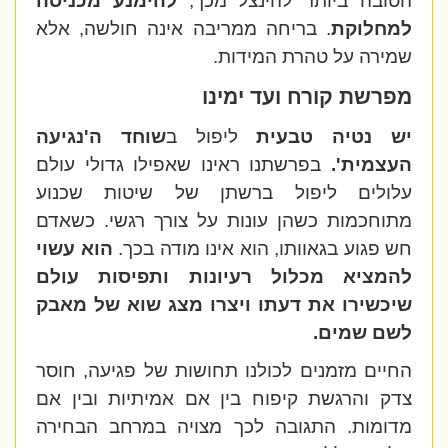
הטובה ביותר להינצל מכך,
להימנע מכניסה
למחלוקת
. בריחה ממריבה אינה חולשה, אלא
שמירה על טהרת המידות.
מפרשת קורח ועד ימינו
יש נטיה טבעית
ליפול ב
שוחד ה'נגיעה
העצמית'.
בפרשתנו ראינו שאפילו גדולי עולם
עלולים ליפול ברשתן של שיטות שכנוע
מתוחכמות כשהן עונות על צורך רגשי. כשאדם
חש פגוע בגאוותו, הוא אינו מודה בכך.
הוא עשוי
להמציא מכלול רעיונות ותפיסות עולם
שיכשירו את דעתו ויצרו מצג שוא של מאבק
לשם שמים.
החיים מזמנים לכולנו תחושות של פגיעה, חוסר
צדק והרגשת קיפוח בין אם אמיתיות ובין אם
מדומות. התגובה לכך מצויה במרחב הבחירה