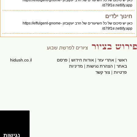
כאן יש סיכום של כל השיעורים של הרב יעקובזון https://effulgent-gnome-
d79f1e.netlify.app/
חינוך ילדים
כאן יש סיכום של כל השיעורים של הרב יעקובזון https://effulgent-gnome-
d79f1e.netlify.app/
ראשי
|
אתרי עזר
|
אודות חידוש
|
פרסם
hidush.co.il
באתר
|
הצהרת נגישות
|
מדיניות
פרטיות
|
צור קשר
נגישות