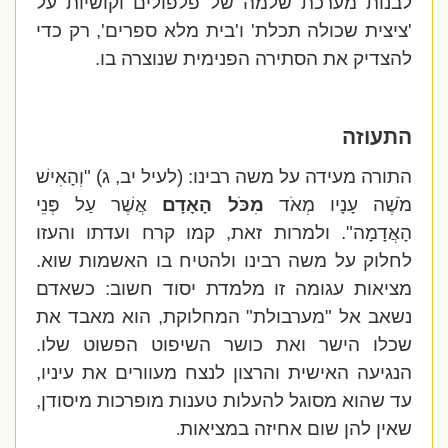
לבנות מערכת שלמה של פלפולים וקושיות על
'ציצית שכולה תכלת' ו'בית מלא ספרים', רק כדי
להצדיק את הסתירה הפנימית שנוצרה בו.
התעוזה
התורה מעידה על משה רבינו: (לעיל יב, ג) "וְהָאִישׁ
מֹשֶׁה עָנָיו מְאֹד
מִכֹּל הָאָדָם
אֲשֶׁר עַל פְּנֵי
הָאֲדָמָה". ולמרות זאת, קמו קרח ועדתו והעזו
לחלוק על משה רבינו ולהטיח בו האשמות שוא.
מציאות עגומה זו מלמדת יסוד חשוב: כשאדם
נשאב אל "מערבולת" המחלוקת, הוא מאבד את
שכלו הישר ואת כושר השיפוט הפשוט שלו.
הנגיעה האישית והרצון לנצח מעוורים את עיניו,
עד שהוא מסוגל להעלות טענות מופרכות מיסודן,
שאין להן שום אחיזה במציאות
.