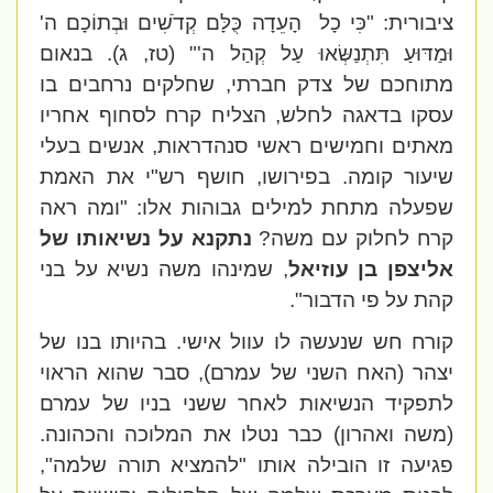
ציבורית: "כִּי כָל
הָעֵדָה כֻּלָּם קְדֹשִׁים וּבְתוֹכָם ה'
וּמַדּוּעַ תִּתְנַשְּׂאוּ עַל קְהַל ה'" (טז, ג). בנאום
מתוחכם של צדק חברתי, שחלקים נרחבים בו
עסקו בדאגה לחלש, הצליח קרח לסחוף אחריו
מאתים וחמישים ראשי סנהדראות, אנשים בעלי
שיעור קומה. בפירושו, חושף רש"י את האמת
שפעלה מתחת למילים גבוהות אלו: "ומה ראה
קרח לחלוק עם משה?
נתקנא על נשיאותו של
אליצפן בן עוזיאל
, שמינהו משה נשיא על בני
קהת על פי הדבור".
קורח חש שנעשה לו עוול אישי. בהיותו בנו של
יצהר (האח השני של עמרם), סבר שהוא הראוי
לתפקיד הנשיאות לאחר ששני בניו של עמרם
(משה ואהרון) כבר נטלו את המלוכה והכהונה.
פגיעה זו הובילה אותו "להמציא תורה שלמה",