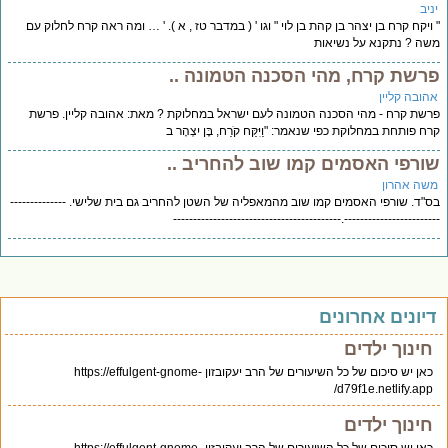
יב
ויקח קרח בן יצהר בן קהת בן לוי " וגו ' ( במדבר טז , א ). ' … ומה ראה קרח לחלוק עם
ה ? נתקנא על נשיאות
רשת קרח, מהי הסכנה הטמונה ..
הובה קליין
שת קרח - מהי הסכנה הטמונה לעם ישראל במחלוקת ? מאת: אהובה קליין. פרשת
ח פותחת במחלוקת כפי שנאמר: "וַיִּקַּח קֹרַח, בֶּן יִצְהָר ב
ורפי האסמים קמו שוב להחריב ..
שה אהרון
"ד. שורפי האסמים קמו שוב מהמאפליה של השטן להחריב גם בית שלישי. --------------
------------------------.----------------------------------------
יונים אחרונים
חינוך ילדים
כאן יש סיכום של כל השיעורים של הרב יעקובזון https://effulgent-gnome-
d79f1e.netlify.app/
חינוך ילדים