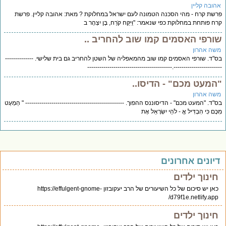
הובה קליין
שת קרח - מהי הסכנה הטמונה לעם ישראל במחלוקת ? מאת: אהובה קליין. פרשת
ח פותחת במחלוקת כפי שנאמר: "וַיִּקַּח קֹרַח, בֶּן יִצְהָר ב
ורפי האסמים קמו שוב להחריב ..
שה אהרון
"ד. שורפי האסמים קמו שוב מהמאפליה של השטן להחריב גם בית שלישי. --------------
------------------------.----------------------------------------
המעט מכם" - הדיסו..
שה אהרון
"ד. "המעט מכם" - הדיסוננס ההפוך. ------------------------------------------------- " הַמְעַט
ֶּם כִּי הִבְדִּיל אֱ - לֹהֵי יִשְׂרָאֵל אֶת
יונים אחרונים
חינוך ילדים
כאן יש סיכום של כל השיעורים של הרב יעקובזון https://effulgent-gnome-
d79f1e.netlify.app/
חינוך ילדים