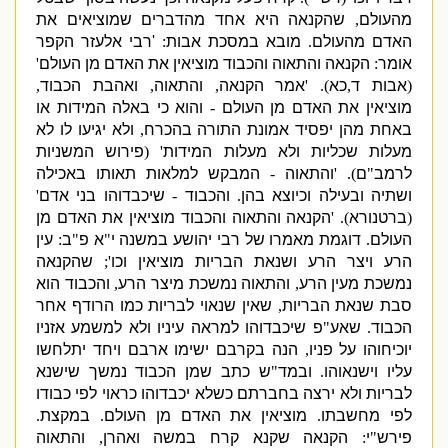
מהעולם
,
שהקנאה היא אחד מהדברים שמוציאים את
האדם מהעולם
.
מובא במסכת אבות
:
'
רבי אלעזר הקפר
אומר
:
הקנאה והתאוה והכבוד מוציאין את האדם מן העולם
'
(
אבות ד
,
כא
). '
אמר הקנאה
,
והתאוה
,
ואהבת הכבוד
,
מוציאין את האדם מן העולם
-
והוא כי באלה המידות או
באחת מהן יפסיד אמונת התורה בהכרח
,
ולא יגיעו לו לא
מעלות שכליות ולא מעלות המידות
' (
פירוש המשניות
לרמב
"
ם
). '
והתאוה
-
המבקש למלאות תאותו באכילה
ושתיה ובעילה וכיוצא בהן
.
והכבוד
-
שיכבדוהו בני אדם
'
(
ברטנורא
). '
הקנאה והתאוה והכבוד מוציאין את האדם מן
העולם
.
דוגמת מאמרו של רבי יהושע במשנה י
"
א פ
"
ב
:
עין
הרע ויצר הרע ושנאת הבריות מוציאין וכו
';
שהקנאה
נמשכת מעין הרע
,
והתאוה נמשכת מיצר הרע
,
והכבוד הוא
סבת שנאת הבריות
,
שאין שנאוי לבריות כמו הרודף אחר
הכבוד
.
שאע
"
פ שיכבדוהו למראה עיניו ולא למשמע אזניו
יוכיחוהו על פניו
,
הנה בקרבם ישימו ארבם ויחד יתלחשו
עליו וישנאוהו
.
ובמד
"
ש כתב שמן הכבוד נמשך שישנא
לבריות ולא ירצה בחברתם כשלא יכבדוהו כראוי לפי כבודו
לפי מחשבתו
.
מוציאין את האדם מן העולם
.
במקצת
.
פירש
"
י
:
הקנאה שקנא קרח במשה ואהרן
,
והתאוה