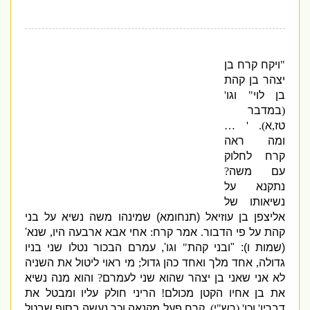
"
ויקח קרח בן
יצהר בן קהת
בן לוי
"
וגו
'
(
במדבר
טז
,
א
). ' …
ומה ראה
קרח לחלוק
עם משה
?
נתקנא על
נשיאותו של
אליצפן בן עוזיאל
(
תנחומא
)
שמינהו משה נשיא על בני
קהת על פי הדבור
.
אמר קרח
:
אחי אבא ארבעה היו
,
שנא
'
(
שמות ו
): "
ובני קהת
"
וגו
',
עמרם הבכור נטלו שני בניו
גדולה
,
אחד מלך ואחד כהן גדול
;
מי ראוי ליטול את השניה
לא אני שאני בן יצהר שהוא שני לעמרם
?
והוא מנה נשיא
את בן אחיו הקטן מכולם
!
הריני חולק עליו ומבטל את
דבריו
'
וכו
' (
רש
"
י
).
קרח פעל מקנאה וכך נעשה בסוף שבטל