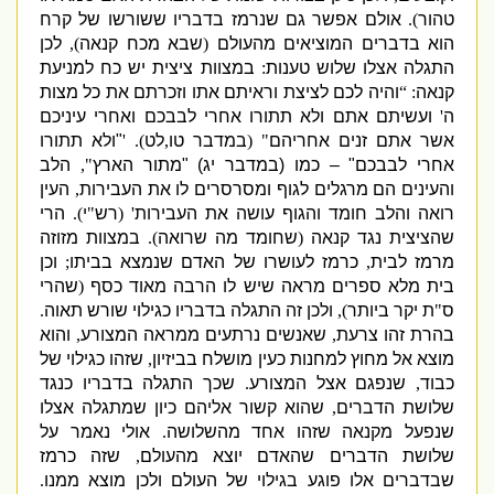
טהור
).
אולם אפשר גם שנרמז בדבריו ששורשו של קרח
הוא בדברים המוציאים מהעולם
(
שבא מכח קנאה
),
לכן
התגלה אצלו שלוש טענות
:
במצוות ציצית יש כח למניעת
קנאה
: “
והיה לכם לציצת וראיתם אתו וזכרתם את כל מצות
ה
'
ועשיתם אתם ולא תתורו אחרי לבבכם ואחרי עיניכם
אשר אתם זנים אחריהם
" (
במדבר טו
,
לט
). '
"
ולא תתורו
אחרי לבבכם
" –
כמו
(
במדבר יג
) "
מתור הארץ
",
הלב
והעינים הם מרגלים לגוף ומסרסרים לו את העבירות
,
העין
רואה והלב חומד והגוף עושה את העבירות
' (
רש
"
י
).
הרי
שהציצית נגד קנאה
(
שחומד מה שרואה
).
במצוות מזוזה
מרמז לבית
,
כרמז לעושרו של האדם שנמצא בביתו
;
וכן
בית מלא ספרים מראה שיש לו הרבה מאוד כסף
(
שהרי
ס
"
ת יקר ביותר
),
ולכן זה התגלה בדבריו כגילוי שורש תאוה
.
בהרת זהו צרעת
,
שאנשים נרתעים ממראה המצורע
,
והוא
מוצא אל מחוץ למחנות כעין מושלח בביזיון
,
שזהו כגילוי של
כבוד
,
שנפגם אצל המצורע
.
שכך התגלה בדבריו כנגד
שלושת הדברים
,
שהוא קשור אליהם כיון שמתגלה אצלו
שנפעל מקנאה שזהו אחד מהשלושה
.
אולי נאמר על
שלושת הדברים שהאדם יוצא מהעולם
,
שזה כרמז
שבדברים אלו פוגע בגילוי של העולם ולכן מוצא ממנו
.