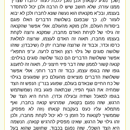
[
שכך מגיע לקנאה
]
ולכן מוכן ללכת לעזור לחברו שצריך
ממנו עזרה
;
שלא חושב שיש לו הרבה ולכן יכול להתסדר
בעצמו
,
ובכ”א מקנאתו הוא נעשה שונא לחברו ולכן לא יבוא
לעזור לו
).
כך שבפגם בשלושת הדברים האלו פוגם
ביסודות העולם
,
ולכן מוקא מהעולם
.
אולי אפשר שהקנאה
זה גילוי של לקיחת האדם מחברו
,
שמקנא ורוצה לקחת
בעצמו מחברו
,
תאוה זה האדם לעצמו
,
שרוצה למלאת
כרסו וכדו
',
וכבוד זה שרוצה שחברו יתן לו
(
שיכבדו
);
שזהו
שלושה סוגים של גילוי רצון האדם לרעה
.
ע
"
פ התפא”י
אפשר ששלושת הדברים הם כנגד שלושה סוגים בגילוים
:
קנאה קשור לממון שזה דבר פיזי חיצוני לו
,
תאוה זה לתענוג
גופו שזה בגופו עצמו
,
כבוד זה דבר רוחני
.
אולי אפשר
ששלושת הדברים מוציאים מהעולם כיון שפוגעים בגילוי
של כח החיים שבאדם בעולם
,
שפוגע בנר
"
ן
:
הנפש זה הצד
שמחיה את הגוף הפיזי
,
שבתאוה פוגע בזה
(
שמשתמש
בגופו למאכל ושתיה ובעילה וכדו
').
הרוח היא הצד של
הרגש
,
שזה נפגם בקנאה
,
שמרגיש קנאה בחברו
,
ואף
מתמלא עליו כעס בעקבות קנאתו
(
וזה לא מפסיק
,
שממשיך לקנאות כל הזמן כי לא יכול לקחת מחברו
,
ולכן
זהו גילוי של הרגש
,
שאינו מפסיק להרגיש קנאה
).
הנשמה
היא הצד השכלי
,
שזה נפגם בכבוד
,
שחושב שהוא בעל