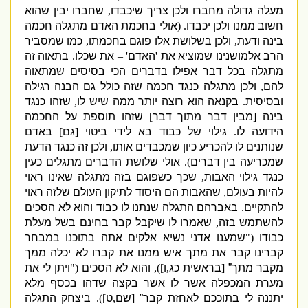
מעלה גדולה מחברו ולכן צריך שיכבדו
,
שחברו יבין שהוא
חשוב ממנו ולכן יכבדו
. (
אולי בחכמת האדם מתגלה חכמה
בינה ודעת
,
ולכן בשלושת אלו פוגם בחכמתו
,
כמו שמסביר
הרב אלמושנינו שמוציא את
'
האדם
' –
את שכלו
.
בתאוה זה
מתגלה בכל דבר אפילו בדברים הכי בסיסים שמתאוה
להם
,
ולכן מתגלה כנגד חכמה שזה כולל גם הבנה רגילה
ובסיסית
.
בקנאה הוא רוצה יותר ממה שיש לו
,
שזהו כנגד
בינה
[
מבין דבר מתוך דבר
]
שזהו תוספת על החכמה
הידועה לו
.
גילוי של כבוד בא לידי ביטוי
[
גם
]
באדם
שנותנים לו להכריע כיון שמכבדים אותו
,
ולכן זה כנגד הדעת
שמכריעה בין דברים
).
אולי שלושת הדברים מתגלים כעין
כנגד גילוי האבות
,
שכך כשפוגם בזה מתגלה שאינו ראוי
להיות בעולם
,
שהאבות הם היסוד לתיקון העולם שלזה ראוי
להתקיים
.
באברהם התגלה שנתנו לו כבוד והוא לא הסכים
להשתמש בזה
,
שאמרו לו שיקבל קבר בחינם בשל מעלת
כבודו
("
שמענו אדני נשיא אלקים אתה בתוכנו במבחר
קברינו קבר את מתך איש ממנו את קברו לא יכלה ממך
מקבר מתך”
[
בראשית כג
,
ו
])
,
והוא לא הסכים
("
ויתן לי את
מערת המכפלה אשר לו אשר בקצה שדהו בכסף מלא
יתננה לי בתוככם לאחזת קבר”
[
שם
,
ט
]).
ביצחק התגלה