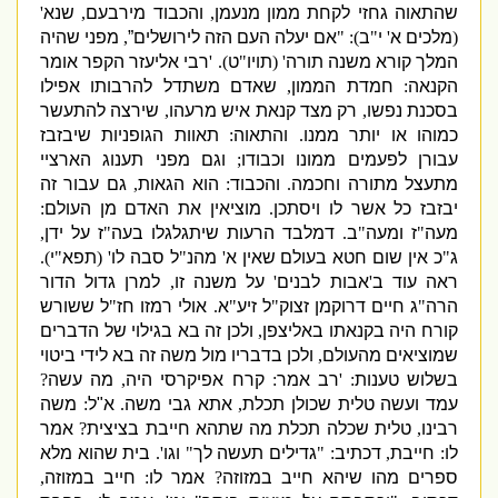
שהתאוה גחזי לקחת ממון מנעמן
,
והכבוד
מירבעם
,
שנא
'
(
מלכים א
'
י
"
ב
): "
אם יעלה העם הזה לירושלים”
,
מפני שהיה
המלך קורא משנה תורה
' (
תויו
"
ט
). '
רבי אליעזר הקפר אומר
הקנאה
:
חמדת הממון
,
שאדם משתדל להרבותו אפילו
בסכנת נפשו
,
רק מצד קנאת איש מרעהו
,
שירצה להתעשר
כמוהו או יותר ממנו
.
והתאוה
:
תאוות הגופניות שיבזבז
עבורן לפעמים ממונו וכבודו
;
וגם מפני תענוג הארציי
מתעצל מתורה וחכמה
.
והכבוד
:
הוא הגאות
,
גם עבור זה
יבזבז כל אשר לו ויסתכן
.
מוציאין את האדם מן העולם
:
מעה
"
ז ומעה
"
ב
.
דמלבד הרעות שיתגלגלו בעה
"
ז על ידן
,
ג
"
כ אין שום חטא בעולם שאין א
'
מהנ
"
ל סבה לו
' (
תפא
"
י
).
ראה עוד ב
'
אבות לבנים
'
על משנה זו
,
למרן גדול הדור
הרה
"
ג חיים דרוקמן זצוק
"
ל זיע
"
א
.
אולי רמזו חז
"
ל ששורש
קורח היה בקנאתו באליצפן
,
ולכן זה בא בגילוי של הדברים
שמוציאים מהעולם
,
ולכן בדבריו מול משה זה בא לידי ביטוי
בשלוש טענות
: '
רב אמר
:
קרח אפיקרסי היה
,
מה עשה
?
עמד ועשה טלית שכולן תכלת
,
אתא גבי משה
.
א
"
ל
:
משה
רבינו
,
טלית שכלה תכלת מה שתהא חייבת בציצית
?
אמר
לו
:
חייבת
,
דכתיב
: "
גדילים תעשה לך
"
וגו
'.
בית שהוא מלא
ספרים מהו שיהא חייב במזוזה
?
אמר לו
:
חייב במזוזה
,