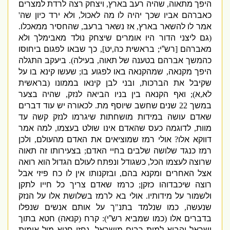
היפך מתאוה
,
שהיה רעב בארץ
,
ויצחק רצה לרדת למצרים
כאברהם אביו שכך יהיה לו מה לאכול
,
ולא ירד כיון שה
'
אמר לו להשאר בארץ
,
אז נשאר ברעב
,
שהחסיר ממאכלו
.
(
גם ליצני הדור היו אומרים שיצחק נולד מאבימלך ולא
מאברהם
[
רש”י
;
בראשית כה
,
יט
],
כך שבאו לפגום ביחוסו
כהמשך אברהם בטענה של תאוה
,
בעילה
).
ביעקב התגלה
היפך מקנאה
,
שמהקנאה באו לפגוע בו
;
שעשו קינא בו על
שקיבל את הברכות
,
ובני לבן קינאו בממונו
(
בראשית
לא
,
א
);
ואף הקנאה בין בניו הביאה לנזק
,
שהיה בצער
במשך
22
שנים שחשב שיוסף מת
.
לכאורה יש עוד דברים
שאדם עושה במידות מושחתות שיגרמו לנזק קשה עד
מוות
,
לדוגמה כעס שהאדם אינו שולט בעצמו
,
למה אמר
דווקא אלו
?
אולי רמז שמוציאים את האדם מהעולם
,
ולכן
רמז כנגד שלושה שלבים בחיי האדם
;
בצעירותו זה תאוה
שרוצה לעצמו הכל
,
כשגודל ונפתח לעולם הגדול הוא רואה
אצל האחרים ומקנא בהם
,
ובזקנותו אין לו כח פיזי אבל
רוצה שיכבדוהו כזקן
;
כרמז שאדם צריך כל חייו לתקן
ולשמור על מידותיו
.
אולי בא לרמז בשלושת אלו על הנזק
שנעשה
,
כמו שנלמד בתנ
"
ך על אותם אנשים שנפלו
בדברים אלו
(
כמו שמביא רש”י
):
קרח
(
קנאה
)
חטא בתוך
ישראל והביא למות רבים מישראל
,
גחזי חטא מול אומות