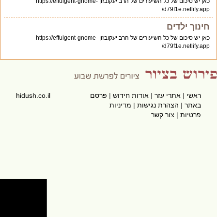
כאן יש סיכום של כל השיעורים של הרב יעקובזון https://effulgent-gnome-
d79f1e.netlify.app/
חינוך ילדים
כאן יש סיכום של כל השיעורים של הרב יעקובזון https://effulgent-gnome-
d79f1e.netlify.app/
ראשי
|
אתרי עזר
|
אודות חידוש
|
פרסם
hidush.co.il
באתר
|
הצהרת נגישות
|
מדיניות
פרטיות
|
צור קשר