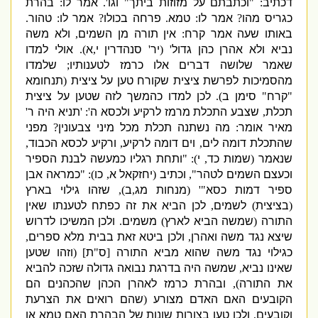
דכתיב
: "
וכתבתם על מזוזות ביתך
"
וגו
'.
אמר לו
:
בהרת
כגריס מהו
?
אמר לו
:
טמא
.
פרחה בכולו
?
אמר לו
:
טהור
.
באותו שעה אמר קרח
:
אין תורה מן השמים
,
ולא משה
נביא ולא אהרן כהן גדול
' (
יר
'
סנהדרין י
,
א
).
אולי למדו
שאמר שלושה דברים אלו כרמז לטענותיו
;
שלמדו
מהסמיכות לפרשת ציצית שקורח טען על ציצית
(
תנחומא
"
קרח
"
סימן ב
).
לכן למדו כהמשך לזה שטען על ציצית
תכלת
,
שצבע התכלת מרמז לרקיע ולכסא ה
': '
תניא היה ר
'
מאיר אומר
:
מה נשתנה תכלת מכל מיני צבעונין
?
מפני
שהתכלת דומה לים
,
וים דומה לרקיע
,
ורקיע לכסא הכבוד
,
שנאמר
(
שמות כד
,
י
):
"
ותחת רגליו כמעשה לבנת הספיר
וכעצם השמים לטהר
",
וכתיב
(
יחזקאל א
,
כו
)
: "
כמראה אבן
ספיר דמות כסא
"' (
מנחות מג
,
ב
),
שזהו גילוי בארץ
(
בציצית
)
לשמים
,
לכן הביא את זה כפתח לטענתו שאין
התורה
(
שמשה הביא לארץ
)
משמים
.
ולכן המשיכו לדרוש
שיצא נגד משה ואהרן
,
ולכן ביטא זאת בבית מלא ספרים
,
כגילוי נגד משה שהוא מביא התורה
[
ס
"
ת
] (
וזהו שטען
שאינו נביא
,
שמשה היה בדרגת נבואה גדולה שזכה להביא
את התורה
),
ובהרת כרמז לאהרן הכהן שהכהנים הם
הקובעים האם האדם מצורע
(
שהם רואים את הצרעת
וקובעים
,
ולכן טען בצורות שונות של הבהרת האם טמא או