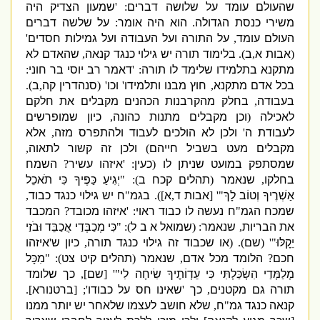
שהעולם עומד על שלושה דברים
: '
שמעון הצדיק
היה
משירי כנסת הגדולה
.
הוא היה אומר
:
על שלשה דברים
העולם עומד
,
על התורה ועל העבודה ועל גמילות חסדים
'
(
אבות א
,
ב
).
בלימוד תורה יש גילוי כנגד קנאה
,
שהאדם לא
מתקנא בתלמידו שלימד לו תורה
: '
דאמר רב יוסי בר חוני
:
בכל אדם מתקנא
,
חוץ מבנו ותלמידו
'
וכו
' (
סנהדרין קה
,
ב
).
בעבודה
,
בחלק מהקרבנות הכהנים מקבלים את חלקם
לאכילה
(
וכן מקבלים מתנות כהונה
,
כיון שמופרשים
לעבודת ה
'
ולכן לא הולכים לעבוד ולהתפרס מזה
,
אלא
מקבלים מעט בשביל חייהם
)
ולכן זה קשור לתאוה
,
שמסתפק במועט שניתן לו
(
כעין
: '
איזהו עשיר
?
השמח
בחלקו
,
שנאמר
(
תהלים קכח ב
): "
יְגִיעַ כַּפֶּיךָ כִּי תֹאכֵל
אַשְׁרֶיךָ וְטוֹב לָךְ
"' [
אבות ד
,
א
]).
בגמ
"
ח יש גילוי כנגד כבוד
,
שמכח הגמ
"
ח נעשה לו כבוד ראוי
: '
איזהו מכובד
?
המכבד
את הבריות
,
שנאמר
: (
שמואל א ב ל
): "
כִּי מְכַבְּדַי אֲכַבֵּד וּבֹזַי
יֵקָלּוּ
"' (
שם
). (
או שכבוד זה גילוי כנגד תורה
,
כיון ש
'
איזהו
חכם
?
הלומד מכל אדם
,
שנאמר
(
תהלים קיט צט
): "
מִכָּל
מְלַמְּדַי הִשְׂכַּלְתִּי כִּי עֵדְו‍ֹתֶיךָ שִׂיחָה לִי
"' [
שם
],
כך שלומד
תורה גם מקטנים
,
כך
'
שאינו חס על כבודו
'; [
ברטנורא
].
קנאה כנגד גמ
"
ח
,
שלא חושב לעצמו שלאחר יש יותר ממנו