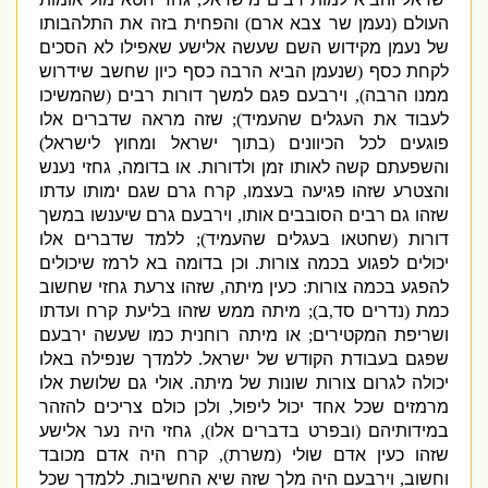
העולם
(
נעמן שר צבא ארם
)
והפחית בזה את התלהבותו
של נעמן מקידוש השם שעשה אלישע שאפילו לא הסכים
לקחת כסף
(
שנעמן הביא הרבה כסף כיון שחשב שידרוש
ממנו הרבה
),
וירבעם פגם למשך דורות רבי
ם
(
שהמשיכו
לעבוד את העגלים שהעמיד
);
שזה מראה שדברים אלו
פוגעים לכל הכיוונים
(
בתוך ישראל ומחוץ לישראל
)
והשפעתם קשה לאותו זמן ולדורות
.
או בדומה
,
גחזי נענש
והצטרע שזהו פגיעה בעצמו
,
קרח גרם שגם ימותו עדתו
שזהו גם רבים הסובבים אותו
,
וירבעם גרם שיענשו במשך
דורות
(
שחטאו בעגלים שהעמיד
);
ללמד שדברים אלו
יכולים לפגוע בכמה צורות
.
וכן בדומה בא לרמז שיכולים
להפגע בכמה צורות
:
כעין מיתה
,
שזהו צרעת גחזי שחשוב
כמת
(
נדרים סד
,
ב
);
מיתה ממש שזהו בליעת קרח ועדתו
ושריפת המקטירים
;
או מיתה רוחנית כמו שעשה ירבעם
שפגם בעבודת הקודש של ישראל
.
ללמדך שנפילה באלו
יכולה לגרום צורות שונות של מיתה
.
אולי גם שלושת אלו
מרמזים שכל אחד יכול ליפול
,
ולכן כולם צריכים להזהר
במידותיהם
(
ובפרט בדברים אלו
),
גחזי היה נער אלישע
שזהו כעין אדם שולי
(
משרת
),
קרח היה אדם מכובד
וחשוב
,
וירבעם היה מלך שזה שיא החשיבות
.
ללמדך שכל