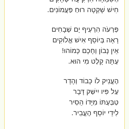
חִישׁ שָׁקְטָה רוּחַ פַּעֲמוֹנִים.
פַּרְעֹה הִרְעִיף יָם שְׁבָחִים
רָאָה בְּיוֹסֵף אִישׁ אֱלֹוקִים
אֵין נָבוֹן וְחָכָם כָּמוֹהוּ!
עַתָּה קָלַט מִי הוּא.
הֶעֱנִיק לוֹ כָּבוֹד וְהָדָר
עַל פִּיו יִישַּׁק דָּבָר
טַבַּעְתּוֹ מִיָּדוֹ הֵסִיר
לִידֵי יוֹסֵף הֶעֱבִיר.