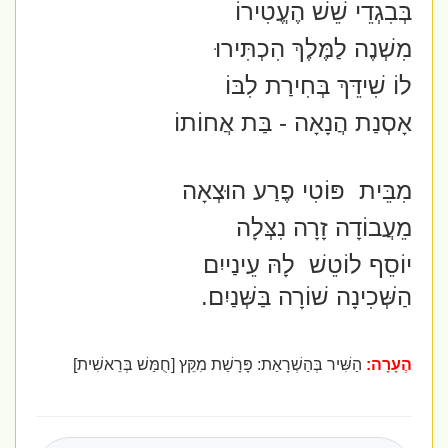
בְּבִגְדֵי שֵׁשׁ הֶעֱטִירוֹ
מִשְׁנֶה לַמֶּלֶךְ הִכְתִּירוּ
לוֹ שִׁידֵּךְ בְּחִירַת לִבּוֹ
אָסְנַת הֲנָאָה - בַּת אֲחוֹתוֹ
מִבֵּית
פּוֹטִי פֶרַע הוּצְאָה
מֵעֲבוֹדָה זָרָה נִצְּלָה
יוֹסֵף לוֹטֵשׁ
לָהּ עֵינַייִם
הַשְּׁכִינָה שׁוֹרָה בַּשְּׁנַיִם.
הֶעָרָה:
הַשִּׁיר בְּהַשְׁרָאַת: פָּרָשַׁת מִקֵּץ [חֻמַּשׁ בְּרֵאשִׁית]