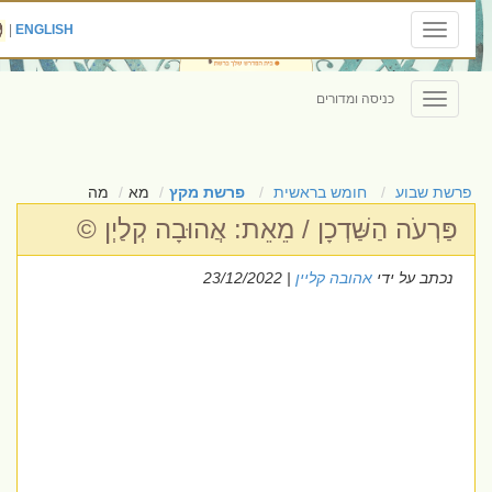
|
ENGLISH
Toggle
navigation
כניסה ומדורים
Toggle
navigation
פרשת שבוע
חומש בראשית
פרשת מקץ
מא
מה
פַּרְעֹה הַשַּׁדְכָן / מֵאֵת: אֲהוּבָה קְלַיְן ©
נכתב על ידי
אהובה קליין
| 23/12/2022