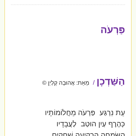
פַּרְעֹה
הַשַּׁדְכָן
/
מֵאֵת: אֲהוּבָה קְלַיְן ©
עֵת נִרְגַּע פַּרְעֹה מֵחֲלוֹמוֹתָיו
כְּהֶרֶף עַיִן הוּטַב
לַעֲבָדָיו
הַשִּׂמְחָה הִרְקִיעָה שְׁחָקִים