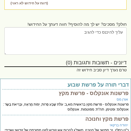
(דווח על חידוש לא ראוי)
חולק? מסכים? יש לך מה להוסיף? חווה דעתך על החידוש!
דיונים - תשובות ותגובות (0)
טרם נערך דיון סביב חידוש זה
ברי תורה על פרשת שבוע
רשנות אונקלוס - פרשת מקץ
ורן מס
שנות אונקלוס - פרשת מקץ בראשית מא,ב: עֹלֹת שֶׁבַע פָּרוֹת, יְפוֹת מַרְאֶה, וּבְרִיאֹת בָּשָׂר :
נקלוס: ופטימן. תה"ת: מפוטמות. אונקלוס
רשת מקץ וחנוכה
הודה ברקאי
ט כסליו, נר חמישי של חנוכה, תשפ"ג להבות אש קודש לקט מתורתם של קדושי ושרידי