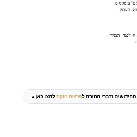
" בעולמינו.
א -העתקו
ה' לנגדי תמיד" .
....
החידושים ודברי התורה ל
פרשת חוקת
לחצו כאן »