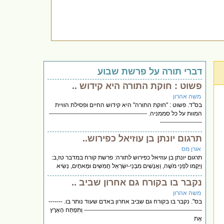
דברי תורה על פרשת שבוע
פשוט : חוקת התורה היא קידוש ..
משה אהרון
בס"ד. פשוט : "חוקת התורה" היא קידוש החיים ופסילת הוויית
המוות על כל סממניה. -------------------------------------------------
---------------------
תרגום יונתן בן עוזיאל כפירוש..
אורן מס
תרגום יונתן בן עוזיאל כפירוש לתורה: פרשת קורח במדבר טז,ב:
וַיָּקֻמוּ לִפְנֵי מֹשֶׁה, וַאֲנָשִׁים מִבְּנֵי-יִשְׂרָאֵל חֲמִשִּׁים וּמָאתָיִם, נְשִׂיא
נקבר בו בקורח גם אחרון שביב ..
משה אהרון
בס". נקבר בו בקורח גם שביב אחרון באדם שעוד נותר בו. -------
----------------------------------------------------------- וַתִּפְתַּח הָאָרֶץ
אֶת