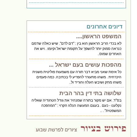
דיונים אחרונים
המשפט הראשון....
לא בכדי הריב הראשון הוא בין : "דם לדם". שיש כאלה שדמם
כנראה סמוק יותר להשפך על תקומת ישראל וקיומו . ויש את
האחרים שמוס..
מהפכות עושים בעם ישראל ...
כל אימת שאני מביא דבר תורה עם משמעות פוליטית משנית
היכרחית . משהו מתעורר להפריע לי בכתיבה. כמה פעמים
משהו מחק ושיבש העלה והוריד ול..
שלושה בתי דין בהר הבית
בס"ד. אם יש מקור בתורה שמנהיר את גודל הטרגדיה שאליה
נקלענו - כעם . בעצם המעשה הנלוז הקרוי : "המהפכה
המשפטית" . ..