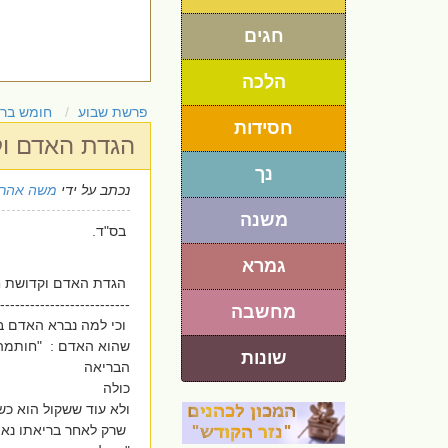
חגים
הלכה
פרשת שבוע
חומש בר
חסידות
הגדת האדם וק
נך
נכתב על ידי
משה אהרו
משנה
בס"ד.
גמרא
הגדת האדם וקדושת חי
--------------------------
מחשבה
וכי למה נברא האדם בי
שהוא האדם : "חותמה"
שונות
הבריאה
כולה
ולא עוד ששקול הוא כש
שרק לאחר בריאתו נאמ