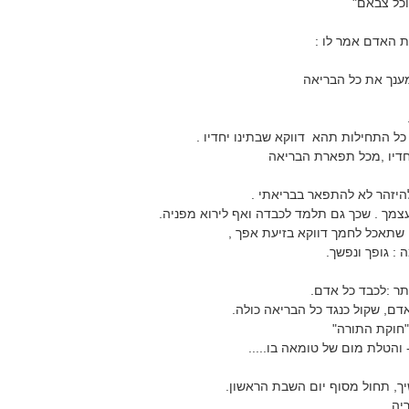
וכל צבאם"
 האדם אמר לו :
ענך את כל הבריאה
 התחילות תהא דווקא שבתינו יחדיו .
חדיו ,מכל תפארת הבריאה
היזהר לא להתפאר בבריאתי .
עצמך . שכך גם תלמד לכבדה ואף לירוא מפניה.
 שתאכל לחמך דווקא בזיעת אפך ,
: גופך ונפשך.
תר :לכבד כל אדם.
ם, שקול כנגד כל הבריאה כולה.
"חוקת התורה"
הטלת מום של טומאה בו.....
ך, תחול מסוף יום השבת הראשון.
 . ....