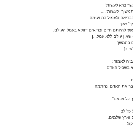
שר ברא לעשות" :
משיך "לעשות"....
ריאה ולעמול בה ועימה .
" שלך.....
פשך להיותם חיים ובריאים דווקא בעמל העולם.
שאין עולם ללא עמל...]
 בהמשך :
איוב]
ב"ה לאמור :
א בשביל האדם
....
בריאת האדם ,נחתמה
 וכל צבאם".
כל לב :
 וארץ שלמים.
ול :