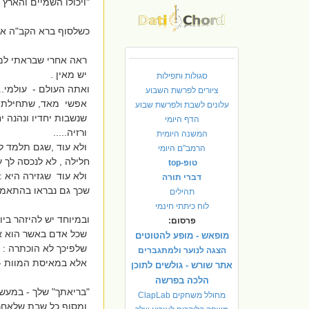
"ויכולו השמיים והארץ 
כשלסוף ברא הקב"ה את
ראה אחרי שבראתי למ
יש מאין .
סגולות ותפילות
ואתה העולם - עולמי..
ציורים לפרשת השבוע
אפשי מאד, שתחילת כל
עלונים לשבת ולפרשת שבוע
שנשבות יחדיו ונהנה י
הדף היומי
ורזיה.....
המשנה היומית
ולא עוד ,שגם תלמד ל
הרמב"ם היומי
חלילה , לא לנכסה לך 
טופ-top
ולא עוד שגזירה היא :
דברי תורה
שכך גם נבראו בהתאמה 
תהילים
לוח כיתתי חינמי
ובמיוחד יש להיזהר ביו
פרסום:
שכל אדם באשר הוא אד
מופאש - מופע להטוטים
שלפיכך לא הוכתרה : 
הצגה לנוער ולמתגברים
אלא במאיסת המוות - ו
אתר שורש - גולשים לתוכן
הלכה בפרשה
"בריאתך" שלך - במעשי
מחולל משחקים ClapLab
ומסוף כל שבת שלאחריה