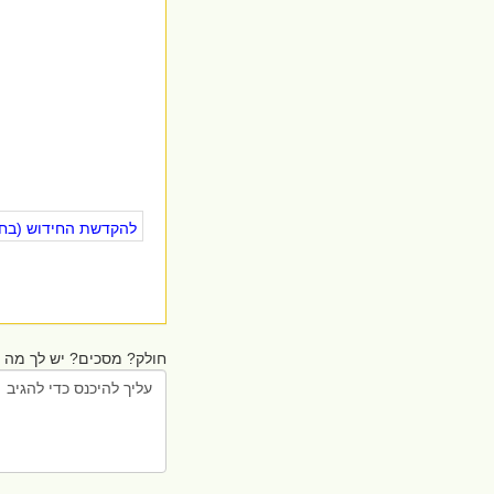
להקדשת החידוש (בחינ
חולק? מסכים? יש לך מה ל