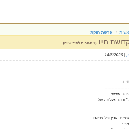
אשית
פרשת חוקת
דושת חייו
(1 תגובות לחידוש זה)
ן
| 14/6/2026
יו.
-----------------
ום השישי .
 ורום מעלתה של
מיים וארץ וכל צבאם.
ר :