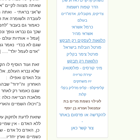
משחק קליקרים לאירוע שלך
שאתה מצווה לקיים "א
הדר קופות רושמות
ש"אני בראתי - ואתה ת
צדיקים, מקובלים, אדמו"רים
לעובדה ולשומרה את הב
בעולם
כאמור גם בעבור "לחמך
כרמל אשראי
שכך גם נבראו גופך ונ
אשראי מהיר
[עמל = אותיות עולם - 
הלוואות לעסקים רק תבקש
שגם לא בכדי נאמר גם
פורטל הובלות בישראל
"אדם לעמל יולד"..... [
פ
ורטל צימר בקליק
הלוואות רק תבקש
זאת ועוד הוסיף לו הק
מיני קורסים - פולסטאק
שלא נברא העולם, אל
יצירת טריויה
וכל האדם ואפילו :
יויו משחקים
האחרון וה"ירוד" שבהם.
קליפיקלפ - קליפ מדליק בקלי
שגם כאמור רק לאחר 
קלות
מלאכת הבריאה כולה :
לעילוי נשמת מרים בת
ב"ויכולו השמיים והארץ
עמנואל ועזרא בן יוסף
להקדשה או פרסום באתר
שזאת לדעת ולחקוק על 
-
ללא האדם - אין שמיים
צור קשר כאן
כן, האדם כל אדם - שק
כשמיים וארץ יחדיו......