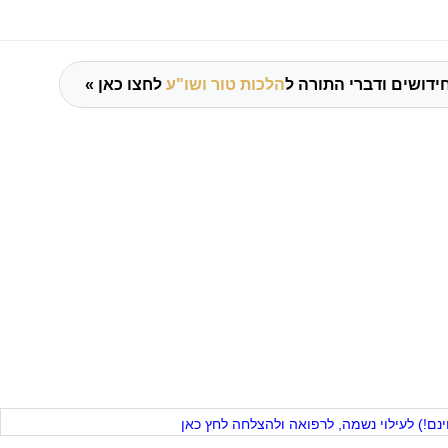
ידושים ודברי התורה ל
הלכות טור ושו"ע
לחצו כאן »
ם!) לעילוי נשמה, לרפואה ולהצלחה לחץ כאן