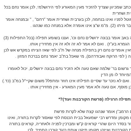
תב שמכיוון שצריך להזכיר מעין המאורע לפי הירושלמי, לכן אומר נחם בכל
ית ושחרית
טל לפניו ואינו בנחמה, לכן בערבית ושחרית אומר "רחם" , " ובמנחה אומר
אלא במנחה כמו שנהגו .
*השו"ע* כתב שבתשעה באב אומר בבונה ירושלים נחם וכו', ועננו בשומע תפילה (בכל התפילות (3)
הגמרא בע"ז) . ואם לא אמר לא זה ולא זה אין מחזירין אותו.
אין
אומרים נחם רק בתפילת מנחה של ת"ב לפי שאז הציתו במקדש אש לכן
( לפי הרוקח ואבודרהם), מי שאכל בת"ב יאמר נחם בברכת המזון .
גרשום בר' שלמה שאם טעה ולא הזכיר נחם בבונה ירושלים, יכול לאומרו
יוחד לו מן הדין
. ואם לא נזכר עד שסיים תפילתו אינו חוזר ומתפלל משום שקיי"ל במ"ב (כד.)
ן מוסף, אם טעה ולא אמר מעין המאורע - אין מחזירין אותו .
פילה הרגילה (פרשת הקורבנות ועוד)?*
ם הרמב"ן אומר שנהגו קצת שלא לקרות פרשת
 מקומן ומדרש רבי ישמעאל בבית הכנסת לפי שאסור לקרות בתורה, ואינו
ור בסדר היום שהרי קוראים ק"ש ומברכין לפניה ולאחריה, קוראים בתורה
 הקורבנות ואיזהו מקומן תיקנו אותם כנגד קורבן התמיד, לכן