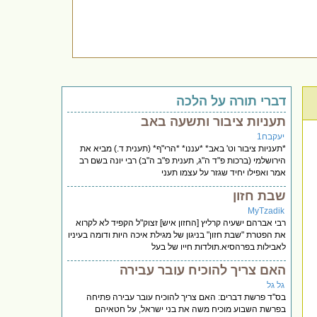
דברי תורה על הלכה
תעניות ציבור ותשעה באב
יעקבח1
*תעניות ציבור וט' באב* *עננו* *הרי"ף* (תענית ד.) מביא את
הירושלמי (ברכות פ"ד ה"ג, תענית פ"ב ה"ב) רבי יונה בשם רב
אמר ואפילו יחיד שגזר על עצמו תעני
שבת חזון
MyTzadik
רבי אברהם ישעיה קרליץ [החזון איש] זצוק"ל הקפיד לא לקרוא
את הפטרת "שבת חזון" בניגון של מגילת איכה היות ודומה בעיניו
לאבילות בפרהסיא.תולדות חייו של בעל
האם צריך להוכיח עובר עבירה
גל גל
בס''ד פרשת דברים: האם צריך להוכיח עובר עבירה פתיחה
בפרשת השבוע מוכיח משה את בני ישראל, על חטאיהם