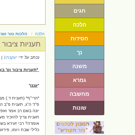
חגים
הלכה
הלכה
הלכות טור ושו
חסידות
תעניות ציבור
נך
נכתב על ידי
יעקבח1
| 22/7/2018
משנה
*תעניות ציבור וט' בא
גמרא
*
עננו
*
מחשבה
*הרי"ף* (תענית ד.) מ
פ"ד ה"ג, תענית פ"ב ה"
שונות
יונה בשם רב אמר ואפיל
תענית צריך להזכיר מעין
אומרה? רבי זעירא בש
כלילי שבת ויומו, פירו