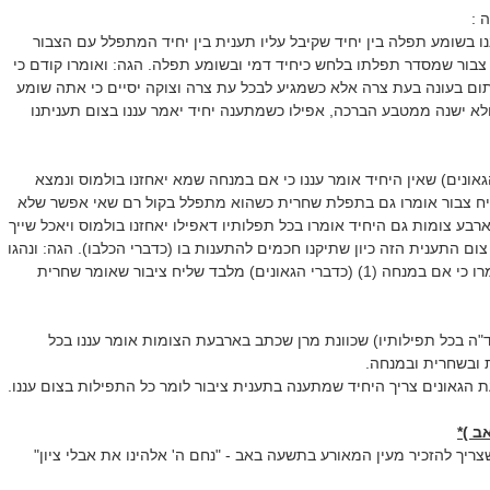
 :
נו בשומע תפלה בין יחיד שקיבל עליו תענית בין יחיד המתפלל עם הצבור
 צבור שמסדר תפלתו בלחש כיחיד דמי ובשומע תפלה. הגה: ואומרו קודם כי
תום בעונה בעת צרה אלא כשמגיע לבכל עת צרה וצוקה יסיים כי אתה שומע
 ולא ישנה ממטבע הברכה, אפילו כשמתענה יחיד יאמר עננו בצום תעניתנו
גאונים) שאין היחיד אומר עננו כי אם במנחה שמא יאחזנו בולמוס ונמצא
ח צבור אומרו גם בתפלת שחרית כשהוא מתפלל בקול רם שאי אפשר שלא
בע צומות גם היחיד אומרו בכל תפלותיו דאפילו יאחזנו בולמוס ויאכל שייך
צום התענית הזה כיון שתיקנו חכמים להתענות בו (כדברי הכלבו). הגה: ונהגו
בכל הצומות שלא לאומרו כי אם במנחה (1) (כדברי הגאונים) מלבד שליח ציבור שאומר שחרית
ד"ה בכל תפילותיו) שכוונת מרן שכתב בארבעת הצומות אומר עננו בכל
ית ובשחרית ובמנחה.
ת הגאונים צריך היחיד שמתענה בתענית ציבור לומר כל התפילות בצום עננו.
ב )*
צריך להזכיר מעין המאורע בתשעה באב - "נחם ה' אלהינו את אבלי ציון"