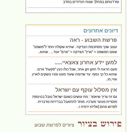
ומרדנותם במהלך שנות הנדודים במדב
דיונים אחרונים
פרשת השבוע - ראה
עצוב שכך מסתכמת הצדקה : שהיא שקולה ויותר ל"משפט"
שאם המשפט = "ארץ" הצדקה = "אדם" ועוד... . שהוא..
למען יידע אחרון צאצאיי.....
פעם הראה לי הזקן זקן אחר, שכל כולו כעין "פקעת" אדם .
שהוא כל כך כפוף. עד שדומה שעוד מעט ופניו נושקים לארץ.
אזיי,הו..
אין מסלול עוקף עם ישראל
גם זה צריך שיאמר : מה עושים כשעם ישראל טובל בטינופת
מוסרית מנוער מערכיו. מותר להתאבל בבדידות מדברית.
לפרוש מהם [אליהו ירמיה ו..