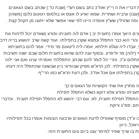
דבריו את ה רי"ץ ואח"כ כתב בשם רש"י (שבת כד:) שכתב בשם הגאונים
 (עננו) ערבית ושחרית. שמא יארע לו אונס או בולמוס ויטעום כלום (משהו)
ומה שרגילין שש"ץ אומרה היינו לפי שאי אפשר שלא יתענו מן הקהל קצת .
ם היאך אמרו (תענית יב:) אדם לוה תעניתו ופורע (שאדם יכול לדחות את
 והרי הוא כבר התפלל ונמצא שקרן בתפילתו. ועוד קשה שרב יהושוע בריה דרב
י, עבדו ליה עגלא תילתא, אמרו ליה ליטעום מר מידי. אמר להם בתעניתא
יף (ילוה) מר וליפרע. ובסוף ענה להם שהוא בתענית חלום שבם ישנה חשיבות
חלום ע"כ. והרי יכל לומר להם שכתב התפללתי ואמרתי ענינו ואם אני ילוה
קרן בתפילתי. לכן הרא"ש מסיק שבוודאי כיון שבשעה שהתפלל היה דעתו
רן בתפילתו אם אכל אח"כ. ולכן דעת הרא"ש כמו הרי"ף.
ה מתרץ את שתי הקושיות על הגאונים כך:
תעניתו ופורע אלא דוקא כשלא התפלל תפילת
 התפלל תפילת תענית, לא. וגם רבי יהושע לא התפלל תפילת תענית . וכדברי
וחם, סמ"ג ורוקח .
כו ע"ד) מוסיף שאפילו לדעת הגאונים ארבעה הצומות אומרו בכל תפילותיו
יאכל, כיוון
 בו שייך שפיר למימר עננו ביום צום התענית הזה .