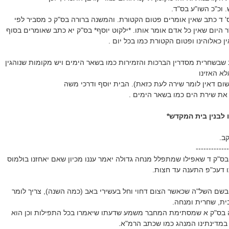
. וכ"כ השו"ע בס"ד.
' ד כתב שאין אומרים פטום הקטורת. והמשנה ברורה בס"ק כ מסביר לפי
 היום שאין כל אדם אומר אותו. *ילקוט יוסף* בס"ק יא כתב שאומרים בסוף
ן כאלוהינו ופטום הקטורת כמו בכל יום .
 שבשחרית מסדרין הברכות והזמירות כמו בשאר הימים ויש מקומות שנוהגין
א האזינו
ום דאין לומר שירה לעת כזאת). הבית יוסף ודרכי משה
את שירת הים כמו בשאר הימים .
 לבנין בית המקדש*
ב.
-------------
 בס"ק ד שאפילו שמתפלל מנחה גדולה יאמר עננו מכיון שאם יאחזנו בולמוס
 דעכ"פ התענה עד חצות.
 בשם השל"ה שכאשר הצום דחוי וחל בעשירי באב (כמה השנה), צריך לומר
ית, שחרית ומנחה.
רה בס"ק א שמסתימת המחבר משמע שדעתו שיאמרו בכל התפילות וכן הוא
במדינתינו המנהג כמו שכתב הרמ"א.