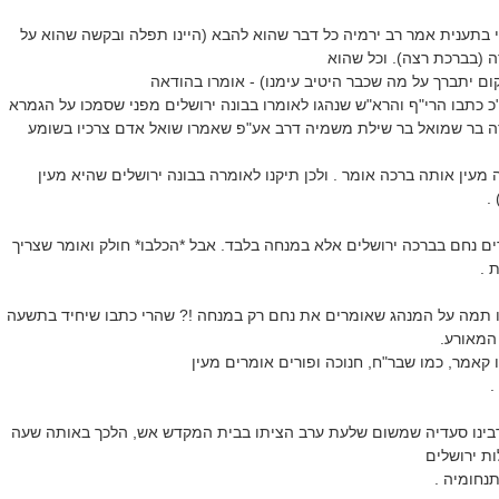
בתענית אמר רב ירמיה כל דבר שהוא להבא (היינו תפלה ובקשה שהוא על
ה (בברכת רצה). וכל שהוא
ום יתברך על מה שכבר היטיב עימנו) - אומרו בהודאה
כ כתבו הרי"ף והרא"ש שנהגו לאומרו בבונה ירושלים מפני שסמכו על הגמרא
דה בר שמואל בר שילת משמיה דרב אע"פ שאמרו שואל אדם צרכיו בשומע
מעין אותה ברכה אומר . ולכן תיקנו לאומרה בבונה ירושלים שהיא מעין
 .
ים נחם בברכה ירושלים אלא במנחה בלבד. אבל *הכלבו* חולק ואומר שצריך
ת .
ו תמה על המנהג שאומרים את נחם רק במנחה !? שהרי כתבו שיחיד בתשעה
 המאורע.
קאמר, כמו שבר"ח, חנוכה ופורים אומרים מעין
.
בינו סעדיה שמשום שלעת ערב הציתו בבית המקדש אש, הלכך באותה שעה
ות ירושלים
נחומיה .