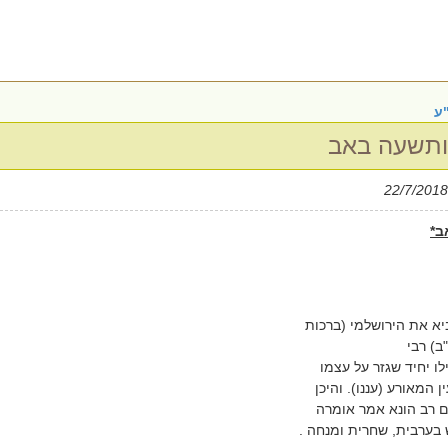
"ע
 ותשעה באב
ב*
ביא את הירושלמי (ברכות
ב) רבי
ו יחיד שגזר על עצמו
 המאורע (עננו). והיכן
ם רב הונא אמר אומרה
ש בערבית, שחרית ומנחה .