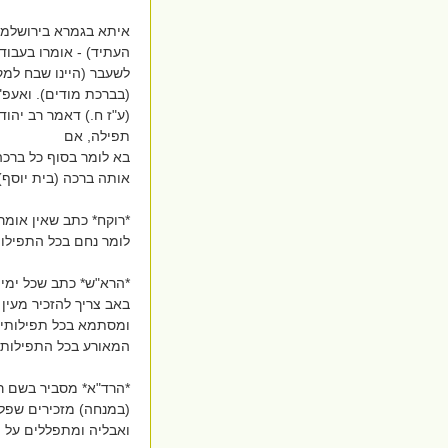
איתא בגמרא בירושלמי 
העתיד) - אומרו בעבוד
לשעבר (היינו שבח למק
(בברכת מודים). ואעפ"
(ע"ז ח.) דאמר רב יהו
תפילה, אם
בא לומר בסוף כל ברכה 
אותה ברכה (בית יוסף)
*רוקח* כתב שאין אומר
לומר נחם בכל התפילו
*הרא"ש* כתב שכל ימי
באב צריך להזכיר מעין
ומסתמא בכל תפילותיו 
המאורע בכל התפילות 
*הרד"א* מסביר בשם ר
(במנחה) מזכירים שפל
ואבליה ומתפללים על ת