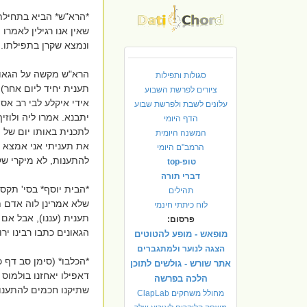
*הרא"ש* הביא בתחילת 
שאין אנו רגילין לאמרו
ונמצא שקרן בתפילתו. 
הרא"ש מקשה על הגאוני
סגולות ותפילות
תענית יחיד ליום אחר)
ציורים לפרשת השבוע
אידי איקלע לבי רב אס
עלונים לשבת ולפרשת שבוע
יתבנא. אמרו ליה ולוז
הדף היומי
לתכנית באותו יום של ה
המשנה היומית
את תעניתי אני אמצא ש
הרמב"ם היומי
להתענות, לא מיקרי שק
טופ-top
דברי תורה
*הבית יוסף* בסי' תקס
תהילים
שלא אמרינן לוה אדם 
לוח כיתתי חינמי
תענית (עננו), אבל אם
פרסום:
הגאונים כתבו רבינו יר
מופאש - מופע להטוטים
הצגה לנוער ולמתגברים
*הכלבו* (סימן סב דף 
אתר שורש - גולשים לתוכן
דאפילו יאחזנו בולמוס ו
הלכה בפרשה
שתיקנו חכמים להתענות
מחולל משחקים ClapLab