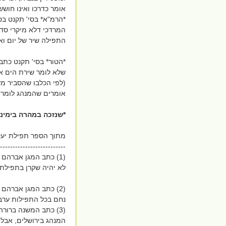
אומר כדרכו ואינו חושש
*הרמ"א* בסי' תקנט בס
המרדכי דלא מיקרי סדר
התפילה שיר של יום ואי
*הטור* בסי' תקנט כתב
שלא לומר שירת הים אל
(לפי הכלבו שהסביר מש
אומרים שהמנהג לומר 
*שנזכה במהרה בימינו
מתוך הספר תפילת יעק
--------------------------
(1) כתב המגן אברהם
לא יהיה שקרן בתפילתו
(2) כתב המגן אברהם
נחם בכל התפילות ערב
(3) כתב המשנה ברו
המנהג בירושלים, אבל 