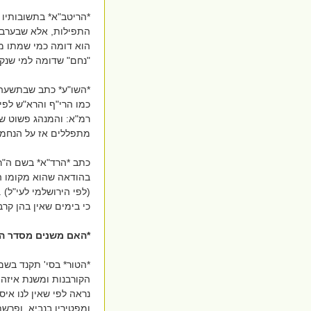
*הריטב"א* בתשובותיו כ
התפילות, אלא שבערב
הוא דומה כמי שמתו מו
"נחם" שדומה למי שנקבר מיתו (2). מ"מ ש"צ אינו אומרה 
כמו הרי"ף והרא"ש לפי 
רמ"א: והמנהג פשוט ש
מתפללים אז על הנחמה 
כתב *הרד"א* בשם ה"ר 
בהודאה שהוא מקומו המ
(לפי הירושלמי לעי"ל) 
כי בימים שאין בהן קרב
*האם משנים מסדר הת
*הטור* בסי' תקנד בש
הקורבנות ומשנת איזהו
נראה לפי שאין לנו איס
ומפטירין בנביא, ופרשת