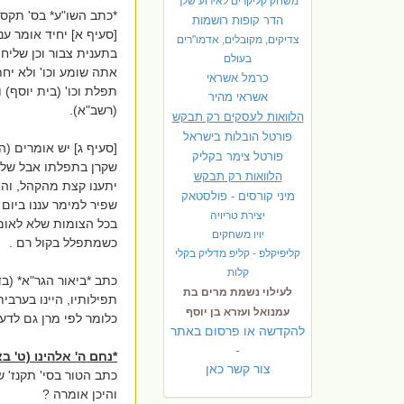
משחק קליקרים לאירוע שלך
*כתב השו"ע* בס' תקסה
הדר קופות רושמות
[סעיף א] יחיד אומר ענ
צדיקים, מקובלים, אדמו"רים
בתענית צבור וכן שליח
בעולם
אתה שומע וכו' ולא יח
כרמל אשראי
תפלת וכו' (בית יוסף)
אשראי מהיר
(רשב"א).
הלוואות לעסקים רק תבקש
פורטל הובלות בישראל
[סעיף ג] יש אומרים (ה
פ
ורטל צימר בקליק
שקרן בתפלתו אבל שלי
הלוואות רק תבקש
יתענו קצת מהקהל, והאר
מיני קורסים - פולסטאק
שפיר למימר עננו ביום 
יצירת טריויה
יויו משחקים
כשמתפלל בקול רם .
קליפיקלפ - קליפ מדליק בקלי
קלות
כתב *ביאור הגר"א* (ב
לעילוי נשמת מרים בת
תפילותיו, היינו בערב
עמנואל ועזרא בן יוסף
כלומר לפי מרן גם לדע
להקדשה או פרסום באתר
-
*נחם ה' אלהינו (ט' בא
צור קשר כאן
כתב הטור בסי' תקנז' ש
והיכן אומרה ?