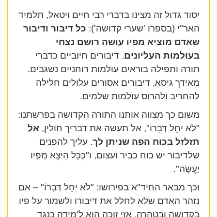
יסוד גדול זה מצינו בדברי רבי חיים ויטאל, תלמיד
האר"י (בספרו 'שערי קדושה'):
כל דיבור ודיבור
שאדם מוציא מפיו עושה רושם נצחי
בעולמות העליונים
. דיבורים חיוביים כדברי
תורה ותפילה בוראים עולמות רוחניים נשגבים.
מאידך גיסא, דיבורים אסורים עלולים חלילה
להחריב ולהרוס עולמות שלמים.
משום כך מצווה אותנו התורה הקדושה בפרשתנו:
"לֹא יַחֵל דְּבָרוֹ", אל תעשה את דבריך חולין,
אל
תזלזל בכוח הפה שניתן לך
. עליך להפנים
שלדיבור יש כוח כביר ועצום, ו"כְּכָל הַיֹּצֵא מִפִּיו
יַעֲשֶׂה".
וכך מבאר החיד"א בפירושו: "לֹא יַחֵל דְּבָרוֹ" – אם
נזהר האדם שלא לחלל את דיבורו ולשמור על פיו
בקדושה ובטהרה, אזי זוכה הוא ל'מידה כנגד