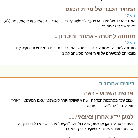
מחיר הכבד של מידת הכעס
י 12
חיר הכבד של מידת הכעס וַיִּקְצֹף מֹשֶׁה עַל פְּקוּדֵי הֶחָיִל... הַבָּאִים מִצְּבָא הַמִּלְחָמָה (לא,
) "ריש לקיש אמר: כל
תחנה למטרה - אמונה וביטחון ..
י 12
חנה למטרה - אמונה וביטחון במסעי המדבר ובנתיבות החיים וַיִּכְתֹּב מֹשֶׁה אֶת
ֹצָאֵיהֶם לְמַסְעֵיהֶם עַל פִּי ה' וְאֵלֶּה מַסְעֵיהֶם לְמוֹצָ
יונים אחרונים
פרשת השבוע - ראה
עצוב שכך מסתכמת הצדקה : שהיא שקולה ויותר ל"משפט" שאם המשפט = "ארץ"
הצדקה = "אדם" ועוד... . שהוא..
למען יידע אחרון צאצאיי.....
פעם הראה לי הזקן זקן אחר, שכל כולו כעין "פקעת" אדם . שהוא כל כך כפוף. עד
שדומה שעוד מעט ופניו נושקים לארץ. אזיי,הו..