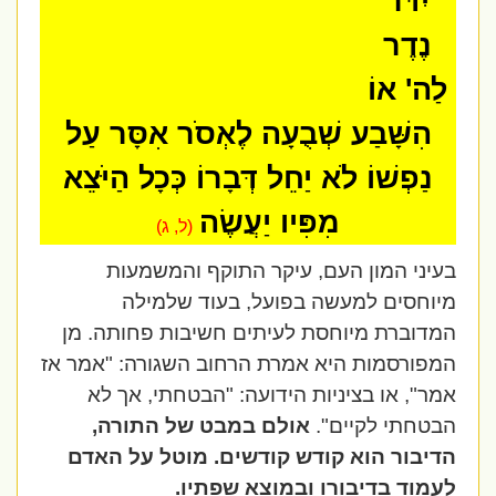
יִדֹּר
נֶדֶר
לַה' אוֹ
הִשָּׁבַע שְׁבֻעָה לֶאְסֹר אִסָּר עַל
נַפְשׁוֹ לֹא יַחֵל דְּבָרוֹ כְּכָל הַיֹּצֵא
מִפִּיו יַעֲשֶׂה
(ל, ג)
בעיני המון העם, עיקר התוקף והמשמעות
מיוחסים למעשה בפועל, בעוד שלמילה
המדוברת מיוחסת לעיתים חשיבות פחותה. מן
המפורסמות היא אמרת הרחוב השגורה: "אמר אז
אמר", או בציניות הידועה: "הבטחתי, אך לא
הבטחתי לקיים".
אולם במבט של התורה,
הדיבור הוא קודש קודשים.
מוטל על האדם
לעמוד בדיבורו ובמוצא שפתיו.