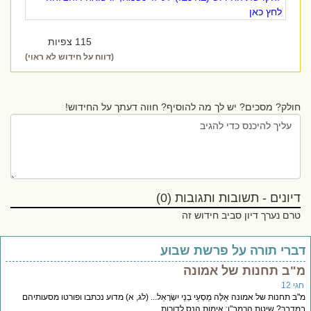
לחץ כאן
115 צפיות
(דווח על חידוש לא ראוי)
חולק? מסכים? יש לך מה להוסיף? חווה דעתך על החידוש!
דיונים - תשובות ותגובות (0)
טרם נערך דיון סביב חידוש זה
ברי תורה על פרשת שבוע
"ב תחנות של אמונה
י 12
ב תחנות של אמונה אֵלֶּה מַסְעֵי בְנֵי יִשְׂרָאֵל... (לג, א) מדוע נכתבו ופורטו מסעותיהם
דבר? שיטת הרמב"ן: אימות הנס לדורות