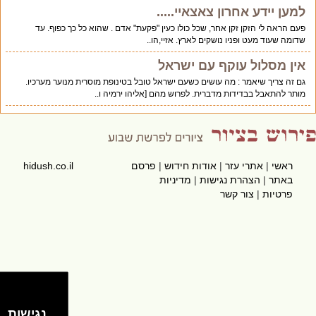
למען יידע אחרון צאצאיי.....
פעם הראה לי הזקן זקן אחר, שכל כולו כעין "פקעת" אדם . שהוא כל כך כפוף. עד
שדומה שעוד מעט ופניו נושקים לארץ. אזיי,הו..
אין מסלול עוקף עם ישראל
גם זה צריך שיאמר : מה עושים כשעם ישראל טובל בטינופת מוסרית מנוער מערכיו.
מותר להתאבל בבדידות מדברית. לפרוש מהם [אליהו ירמיה ו..
ראשי
|
אתרי עזר
|
אודות חידוש
|
פרסם
hidush.co.il
באתר
|
הצהרת נגישות
|
מדיניות
פרטיות
|
צור קשר
נגישות