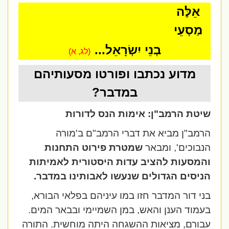
אֵלֶּה
מַסְעֵי
בְנֵי יִשְׂרָאֵל...
(לג, א)
מדוע נכתבו ופורטו מסעותיהם
במדבר?
שיטת הרמב"ן: אימות הנס לדורות
הרמב"ן מביא את דברי הרמב"ם ב'מורה
הנבוכים', ומבאר
שמטרת פירוט התחנות
והמסעות להציב עדות היסטורית לאמיתות
הניסים הגדולים שנעשו לאבותינו במדבר.
בני דור המדבר חזו במו עיניהם בפלאי הבורא,
בעמוד הענן והאש, במן השמיימי ובבאר המים.
עבורם, מציאות ההשגחה היתה מוחשית. התורה