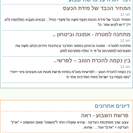
מחיר הכבד של מידת הכעס
י 12
חיר הכבד של מידת הכעס וַיִּקְצֹף מֹשֶׁה עַל פְּקוּדֵי הֶחָיִל... הַבָּאִים מִצְּבָא הַמִּלְחָמָה (לא,
) "ריש לקיש אמר: כל
תחנה למטרה - אמונה וביטחון ..
י 12
חנה למטרה - אמונה וביטחון במסעי המדבר ובנתיבות החיים וַיִּכְתֹּב מֹשֶׁה אֶת
ֹצָאֵיהֶם לְמַסְעֵיהֶם עַל פִּי ה' וְאֵלֶּה מַסְעֵיהֶם לְמוֹצָ
ין נקמה להכרת הטוב – לפרשי..
י 12
ן נקמה להכרת הטוב – לפרשיות מטו"מ בפתח פרשת מטות אנו מוצאים ציווי ייחודי:
קֹם נִקְמַת בְּנֵי יִשְׂרָאֵל מֵאֵת הַמִּדְיָנִים אַחַר תֵּ
יונים אחרונים
פרשת השבוע - ראה
עצוב שכך מסתכמת הצדקה : שהיא שקולה ויותר ל"משפט" שאם המשפט = "ארץ"
הצדקה = "אדם" ועוד... . שהוא..