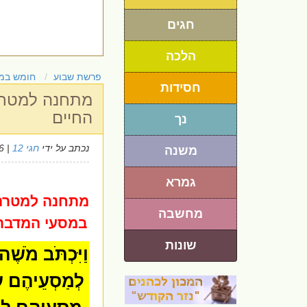
חגים
הלכה
פרשת שבוע
חומש במ
חסידות
מתחנה למטרה 
החיים
נך
נכתב על ידי
חגי 12
| 8/7/2026
משנה
גמרא
מתחנה למטרה -
מחשבה
במסעי המדבר 
שונות
וַיִּכְתֹּב מֹשׁ
לְמַסְעֵיהֶם עַ