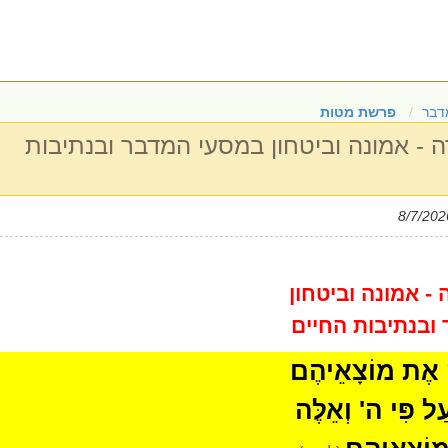
דבר
פרשת מטות
- אמונה וביטחון במסעי המדבר ובנתיבות
 אמונה וביטחון
ובנתיבות החיים
ֶה אֶת מוֹצָאֵיהֶם
ל פִּי ה' וְאֵלֶּה