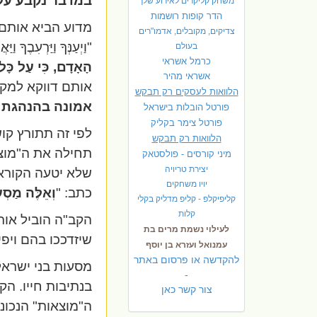
במדבר נקבע על 
משחק קליקרים לאירוע שלך
הדר קופות רושמות
מדוע הביא אותם 
צדיקים, מקובלים, אדמו"רים
"וַיְעַנְּךָ וַיַּרְעִבֶךָ וַ
בעולם
כרמל אשראי
הָאָדָם, כִּי עַל כָּ
אשראי מהיר
אותם דווקא למקו
הלוואות לעסקים רק תבקש
אמונה בהנהגת ה
פורטל הובלות בישראל
פ
ורטל צימר בקליק
לפי זה תתורץ קוש
הלוואות רק תבקש
תחילה את ה"מוצא
מיני קורסים - פולסטאק
יצירת טריויה
שלא יטעה הקורא,
יויו משחקים
כתב: "
וְאֵלֶּה מַסְ
קליפיקלפ - קליפ מדליק בקלי
קלות
הקב"ה הוביל אות
לעילוי נשמת מרים בת
שיזדככו בהם וי
עמנואל ועזרא בן יוסף
להקדשה או פרסום באתר
מסעות בני ישראל
-
בנתיבות חייו. הק
צור קשר כאן
ה"מוצאות" הנכוני