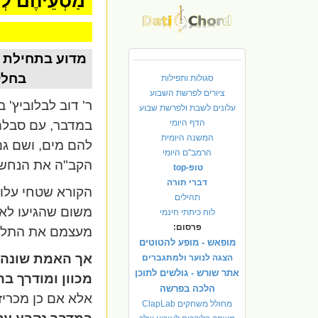
מַסְעֵיהֶם לְ
מדוע בתחילת 
בחלק 
סגולות ותפילות
ציורים לפרשת השבוע
ר' דוב לבלוביץ' 
עלונים לשבת ולפרשת שבוע
הדף היומי
במדבר, עם סבלם 
המשנה היומית
להם מים, ושם ג
הרמב"ם היומי
הקב"ה את הנחשי
טופ-top
דברי תורה
הקורא שטחי עלו
תהילים
משום שהגיעו לאות
לוח כיתתי חינמי
פרסום:
מעצמם את התלאו
מופאש - מופע להטוטים
אך האמת שונה.
הצגה לנוער ולמתגברים
אתר שורש - גולשים לתוכן
מכוון ומודרך ב
הלכה בפרשה
אלא אם כן מכריזי
מחולל משחקים ClapLab