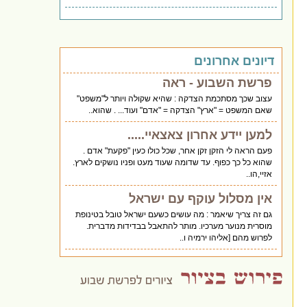
דיונים אחרונים
פרשת השבוע - ראה
עצוב שכך מסתכמת הצדקה : שהיא שקולה ויותר ל"משפט"
שאם המשפט = "ארץ" הצדקה = "אדם" ועוד... . שהוא..
למען יידע אחרון צאצאיי.....
פעם הראה לי הזקן זקן אחר, שכל כולו כעין "פקעת" אדם .
שהוא כל כך כפוף. עד שדומה שעוד מעט ופניו נושקים לארץ.
אזיי,הו..
אין מסלול עוקף עם ישראל
גם זה צריך שיאמר : מה עושים כשעם ישראל טובל בטינופת
מוסרית מנוער מערכיו. מותר להתאבל בבדידות מדברית.
לפרוש מהם [אליהו ירמיה ו..