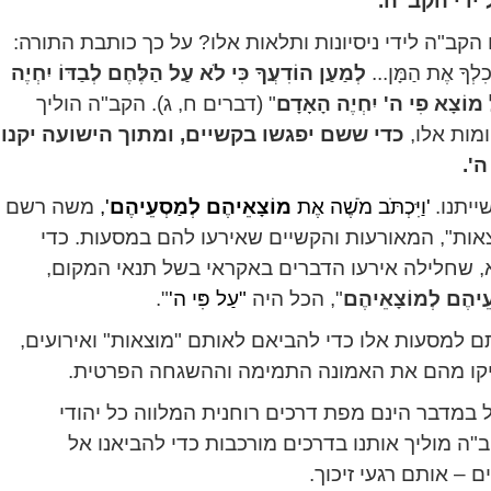
ידי הקב"ה.
הקב"ה לידי ניסיונות ותלאות אלו? על כך כותבת התורה:
יַּאֲכִלְךָ אֶת הַמָּן...
לְמַעַן הוֹדִעֲךָ כִּי לֹא עַל הַלֶּחֶם לְבַדּוֹ יִחְיֶה
ל מוֹצָא פִי ה' יִחְיֶה הָאָדָם
" (דברים ח, ג). הקב"ה הוליך
מות אלו,
כדי ששם יפגשו בקשיים, ומתוך הישועה יקנו
'.
ייתנו.
'וַיִּכְתֹּב מֹשֶׁה אֶת
מוֹצָאֵיהֶם לְמַסְעֵיהֶם
',
משה רשם
ות", המאורעות והקשיים שאירעו להם במסעות. כדי
 שחלילה אירעו הדברים באקראי בשל תנאי המקום,
עֵיהֶם לְמוֹצָאֵיהֶם
", הכל היה
"עַל פִּי ה'
".
ם למסעות אלו כדי להביאם לאותם "מוצאות" ואירועים,
פיקו מהם את האמונה התמימה וההשגחה הפרטית.
 במדבר הינם מפת דרכים רוחנית המלווה כל יהודי
ב"ה מוליך אותנו בדרכים מורכבות כדי להביאנו אל
ם – אותם רגעי זיכוך.