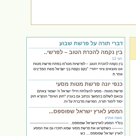
דברי תורה על פרשת שבוע
בין נקמה להכרת הטוב – לפרשי..
חגי 12
בין נקמה להכרת הטוב – לפרשיות מטו"מ בפתח פרשת מטות
אנו מוצאים ציווי ייחודי: "נְקֹם נִקְמַת בְּנֵי יִשְׂרָאֵל מֵאֵת הַמִּדְיָנִים
אַחַר תֵּ
כנפי יונה פרשת מטות מסעי
פרשת מטות - מסעי להצלחת חיילי ישראל ה' ישמור צאתם
ובואם לשלום בהמשך נכתוב גם בעניין *חוק הגיוס* הנקרא חוק
יסוד לימוד תורה, הפרשה מדברת על זה.
המסע לארץ ישראל שפוספס...
משה אהרון
בס"ד המסע לארץישראל שפוספס... --------------------------------
--------- כשתקראו את פרשת מסעי שמא תזכרו גם את המסע
לארץ ישראל שפוספס..... כש