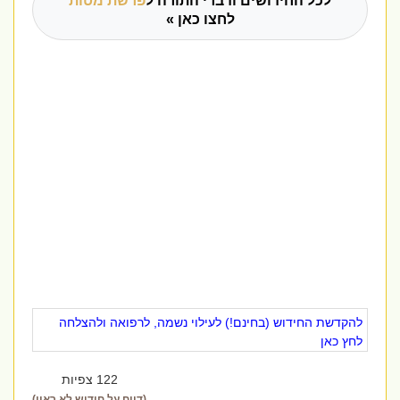
לכל החידושים ודברי התורה ל
פרשת מטות
לחצו כאן »
להקדשת החידוש (בחינם!) לעילוי נשמה, לרפואה ולהצלחה
לחץ כאן
122 צפיות
(דווח על חידוש לא ראוי)