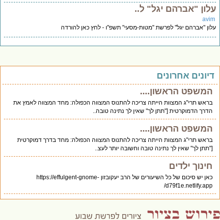
לון "אברהם יגל" ל..
avi
ון "אברהם יגל" לפרשת "מטות-מסעי" תשפ"ו - לחץ כאן להורדה
יונים אחרונים
המשפט הראשון....
בראש תרי"ג המצוות הייתה צריכה להתנוס המצווה הכפולה: מחד המצווה לאמץ את
הדרך הדמוקרטית ["תתן לך" שאין לך נתינה טובה..
המשפט הראשון....
בראש תרי"ג המצוות הייתה צריכה להתנוס המצווה הכפולה: מחד בדרך דמוקרטית
["תתן לך" שאין לך נתינה טובה וחשובה יותר לעצ..
חינוך ילדים
כאן יש סיכום של כל השיעורים של הרב יעקובזון https://effulgent-gnome-
d79f1e.netlify.app/