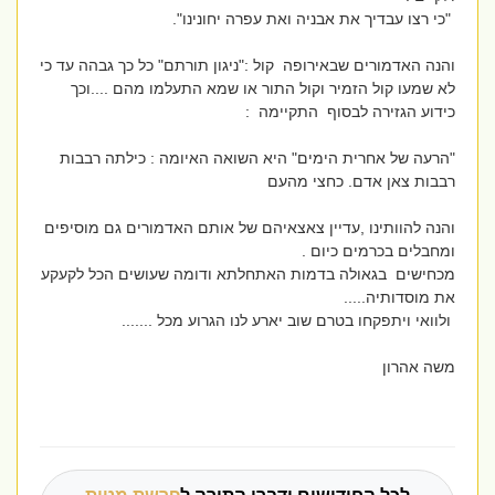
"כי רצו עבדיך את אבניה ואת עפרה יחונינו".
והנה האדמורים שבאירופה קול :"ניגון תורתם" כל כך גבהה עד כי
לא שמעו קול הזמיר וקול התור או שמא התעלמו מהם ....וכך
כידוע הגזירה לבסוף התקיימה :
"הרעה של אחרית הימים" היא השואה האיומה : כילתה רבבות
רבבות צאן אדם. כחצי מהעם
והנה להוותינו ,עדיין צאצאיהם של אותם האדמורים גם מוסיפים
ומחבלים בכרמים כיום .
מכחישים בגאולה בדמות האתחלתא ודומה שעושים הכל לקעקע
את מוסדותיה.....
ולוואי ויתפקחו בטרם שוב יארע לנו הגרוע מכל .......
משה אהרון