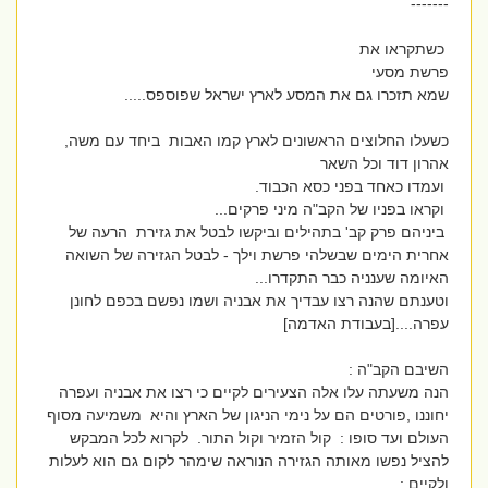
-------
כשתקראו את
פרשת מסעי
שמא תזכרו גם את המסע לארץ ישראל שפוספס.....
כשעלו החלוצים הראשונים לארץ קמו האבות ביחד עם משה,
אהרון דוד וכל השאר
ועמדו כאחד בפני כסא הכבוד.
וקראו בפניו של הקב"ה מיני פרקים...
ביניהם פרק קב' בתהילים וביקשו לבטל את גזירת הרעה של
אחרית הימים שבשלהי פרשת וילך - לבטל הגזירה של השואה
האיומה שענניה כבר התקדרו...
וטענתם שהנה רצו עבדיך את אבניה ושמו נפשם בכפם לחונן
עפרה....[בעבודת האדמה]
השיבם הקב"ה :
הנה משעתה עלו אלה הצעירים לקיים כי רצו את אבניה ועפרה
יחוננו ,פורטים הם על נימי הניגון של הארץ והיא משמיעה מסוף
העולם ועד סופו : קול הזמיר וקול התור. לקרוא לכל המבקש
להציל נפשו מאותה הגזירה הנוראה שימהר לקום גם הוא לעלות
ולקיים :