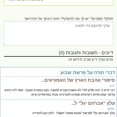
חולק? מסכים? יש לך מה להוסיף? חווה דעתך על החידוש!
דיונים - תשובות ותגובות (0)
טרם נערך דיון סביב חידוש זה
ברי תורה על פרשת שבוע
יפורי אהבת הארץ של האמוראים..
יב
בי זירא כי הוה סליק לא"י לא אשכח מברא למעבר; נקט במצרא וקעבר. אמר ליה ההוא
וקי: עמא פזיזא דקדמיתו פומייכו לאודנייכו אכתי בפזיזותייכו קיימ
לון "אברהם יגל" ל..
avi
ון "אברהם יגל" לפרשת "מטות-מסעי" תשפ"ו - לחץ כאן להורדה