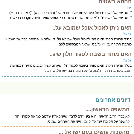
חטא בשטים
יב
ישב ישראל בשטים ויחל העם לזנות אל בנות מואב" (במדבר כה,א). '(במדבר כה, א)
ישב ישראל בשטים". ר"א אומר: שטים שמה. רבי יהושע אומר: שנתעסקו בדברי שט
אם ניתן לאכול אוכל שמובא על..
ל גל
''ד פרשת חקת: האם ניתן לאכול אוכל שמובא על ידי שליח גוי פתיחה בפרשת השבוע
תבת התורה (כ, יז) על בני ישראל המבקשים לעב
אם מותר בשבת לסגור חלון שיג..
ל גל
''ד פרשת חקת: האם מותר בשבת לסגור חלון שיגרום לציד זבובים פתיחה בפרשת
בוע כותבת התורה (כא, ט) על תלונות בני ישראל, שהוביל
יונים אחרונים
המשפט הראשון....
לא בכדי הריב הראשון הוא בין : "דם לדם". שיש כאלה שדמם כנראה סמוק יותר
להשפך על תקומת ישראל וקיומו . ויש את האחרים שמוס..
מהפכות עושים בעם ישראל ...