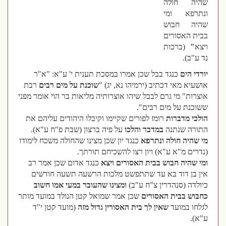
שהיה חולה
ונתרפא ומי
שהיה חבוש
בבית האסורים
ויצא
"
(ברכות
נד ע"ב).
יורדי הים
כנגד בבל שכן אמרו במסכת תענית י' ע"א: "א"ר
אושעיא מאי דכתיב (ירמיהו נא, יג) "
שוכנת על מים רבים
רבת
אוצרות" מי גרם לבבל שיהו אוצרותיה מליאות בר הוי אומר מפני
ששוכנת על מים רבים".
הולכי מדברות
רומז לפורים שקיימו וקיבלו היהודים עליהם את
התורה שנתנה
במדבר והלכו
על פיה ברצון (שבת פ"ח ע"א).
מי שהיה חולה ונתרפא
כנגד יון שכן מצינו שהחולה משכח לימודו
(נדרים מ"א ע"א) ויון רצו להשכיחם תורתך.
ומי שהיה חבוש בבית האסורים
ויצא
כנגד אדום שכן אמר רב
אין בן דוד בא עד שתתפשט מלכות הרשעה תשעה חודשים
כיולדה (סנהדרין צ"ח ע"ב)
ומצינו שהעובר במעי אמו חשוב
כחבוש בבית האסורים
שכן אמר שמואל קטן הנולד במועד מותר
לגלחו במועד
שאין לך בית האסורין גדול מזה
(מועד קטן י"ד
ע"א).