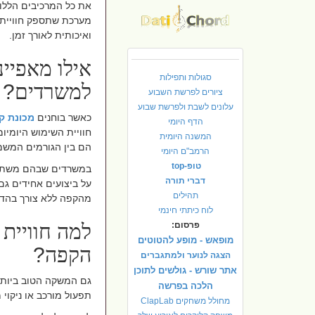
את כל המרכיבים הללו 
מערכת שתספק חוויית 
ואיכותית לאורך זמן
.
אילו מאפיינ
סגולות ותפילות
למשרדים
?
ציורים לפרשת השבוע
עלונים לשבת ולפרשת שבוע
כאשר בוחנים
מכונת ק
הדף היומי
חוויית השימוש היומיו
המשנה היומית
הם בין הגורמים המשמ
הרמב"ם היומי
טופ-top
במשרדים שבהם משתמש
דברי תורה
על ביצועים אחידים גם
תהילים
מהקפה ללא צורך בהדר
לוח כיתתי חינמי
פרסום:
למה חוויית
מופאש - מופע להטוטים
הקפה
?
הצגה לנוער ולמתגברים
אתר שורש - גולשים לתוכן
גם המשקה הטוב ביותר
הלכה בפרשה
תפעול מורכב או ניקוי 
מחולל משחקים ClapLab