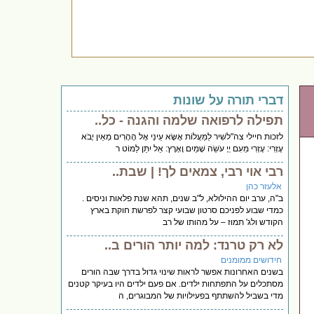
דברי תורה על שונות
תפילה לרפואה שלמה והגנה - כל..
לזכות חיילי צה"לשִׁיר לַמַּעֲלוֹת אֶשָּׂא עֵינַי אֶל הֶהָרִים מֵאַיִן יָבֹא
עֶזְרִי: עֶזְרִי מֵעִם יְיָ עֹשֵׂה שָׁמַיִם וָאָרֶץ: אַל יִתֵּן לַמּוֹט ר
רבי אוי רבי, צמאים לך! | שבת..
אלעזר כהן
ב"ה, ערב יום ההילולא, ל"ב שנים, תהא שנת פלאות וניסים .
כמדי שבוע לפניכם סרטון שבועי קצר לפרשת חוקת בארץ
הקודש ולג' תמוז – על מהותו של רב
לא רק טרנד: למה יותר הורים ב..
חידושים ממומנים
בשנים האחרונות אפשר לראות שינוי גדול בדרך שבה הורים
מסתכלים על התפתחות ילדים. אם פעם ילדים היו בעיקר קטנים
מדי בשביל להשתתף בפעילויות של המבוגרים, ה