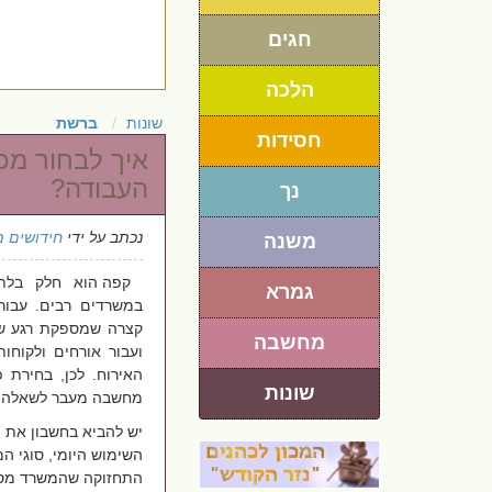
חגים
הלכה
שונות
ברשת
חסידות
איך לבחור מכ
העבודה?
נך
נכתב על ידי
חידושים מ
משנה
קפה הוא חלק בלת
גמרא
במשרדים רבים. עבור
קצרה שמספקת רגע של
מחשבה
ועבור אורחים ולקוחו
האירוח. לכן, בחירת
שונות
מחשבה מעבר לשאלה ש
יש להביא בחשבון את
השימוש היומי, סוגי 
התחזוקה שהמשרד מסוג