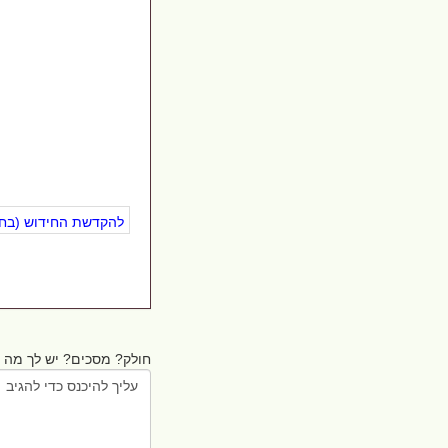
להקדשת החידוש (בחינ
חולק? מסכים? יש לך מה ל