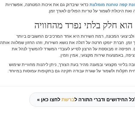
נת קפה טוחנת מומלצת
כדאי שיבדוק גם את איכות המטחנה, אפשרויות
 ואת היכולת לשמור על טריות הפולים לאורך זמן
.
הוא חלק בלתי נפרד מהחוויה
לביצועי המכונה, רמת השירות היא אחד המרכיבים החשובים ביותר
זמן. חברת יזמקו חרטה על דגלה את נושא השירות, וזהו החזון שמלווה אותה
עלה מ-53 שנים. תפיסה זו מבוססת על הרצון לסייע לעובדי המשרד להמשיך לנהל את
יפה, באמצעות שירות מקצועי, אמין וזמין
.
ה בליווי מקצועי ובמענה מהיר בעת הצורך, ניתן ליהנות מחוויית שימוש
חית תקלות ולשמור על שגרת עבודה תקינה גם בתקופות עמוסות במיוחד
.
כל החידושים ודברי התורה ל
ברשת
לחצו כאן »