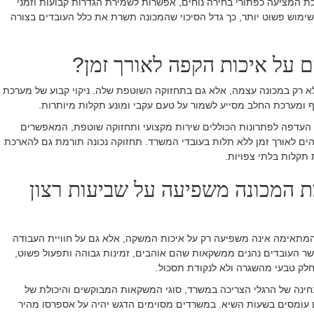
ת המציעה כפתורי בחירה נוחים, אפשרות לשמירת הגדרות קבועות וזמני
ימוש פשוט יותר, כך גדל הסיכוי שהמכונה תשרת את כלל העובדים בצורה
ם על איכות הקפה לאורך זמן
?
א רק במכונה עצמה, אלא גם בתחזוקה השוטפת שלה. ניקוי קבוע של מערכת
 ומערכת החלב מסייע לשמור על טעם עקבי ומונע תקלות מיותרות
.
העדפה לפתרונות הכוללים שירות מקצועי ותחזוקה שוטפת, המאפשרים
הים לאורך זמן ללא תלות בעובדי המשרד. תחזוקה נכונה תורמת גם להארכת
תקלות בלתי צפויות
.
 המכונה משפיעה על שביעות רצון
תאימה אינה משפיעה רק על איכות המשקה, אלא גם על חוויית העבודה
שר העובדים נהנים ממשקאות שהם אוהבים, זמינות גבוהה ותפעול פשוט,
ק טבעי מהשגרה ולא לנקודת תסכול
.
חינה של הרגלי הצריכה במשרד, סוגי המשקאות המבוקשים והיכולת של
ומסים בשעות השיא. במשרדים מסוימים הדגש יהיה על אספרסו מהיר