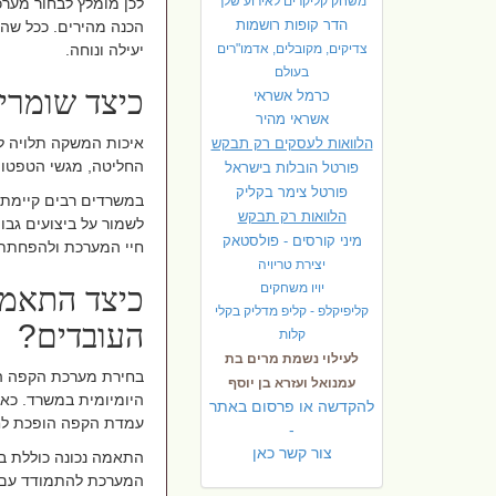
משחק קליקרים לאירוע שלך
לכן מומלץ לבחור מערכ
הדר קופות רושמות
הכנה מהירים. ככל שהש
צדיקים, מקובלים, אדמו"רים
יעילה ונוחה
.
בעולם
כיצד שומרי
כרמל אשראי
אשראי מהיר
איכות המשקה תלויה ל
הלוואות לעסקים רק תבקש
החליטה, מגשי הטפטוף
פורטל הובלות בישראל
פ
ורטל צימר בקליק
במשרדים רבים קיימת 
הלוואות רק תבקש
לשמור על ביצועים גבו
מיני קורסים - פולסטאק
חיי המערכת ולהפחתת 
יצירת טריויה
יויו משחקים
כיצד התאמת
קליפיקלפ - קליפ מדליק בקלי
העובדים
?
קלות
לעילוי נשמת מרים בת
בחירת מערכת הקפה המ
עמנואל ועזרא בן יוסף
היומיומית במשרד. כא
להקדשה או פרסום באתר
עמדת הקפה הופכת לחל
-
צור קשר כאן
התאמה נכונה כוללת ב
המערכת להתמודד עם ע