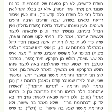
העדה קדושים, לא רק כטענה של המנהיגות וכהונה
שמנהיגים (שזהו שור וחמור), אלא גם בכלל הקהל אין
הבדל ("
כי כל העדה כלם קדשים"
), וזהו כעין איסור
זריעת כלאים בשדה, שבה זורעים הרבה זרעים
פשוטים, כעין טענתו שהעדה גדולה (כשדה גדולה) ואין
הבדל ביניהם. ממשיך קרח וטוען ש'
באתה לקצור
ולעשות ערימה, אמר לה: הניחי לקט שכחה ופאה',
שזה כדי לעוות כאילו התורה אינה באמת חסד גדול
(כמתגלה במתנות עניים), וכן אולי רמזו שבסמוך (לפני
ציצית) מסופר על מקושש העצים, שזהו: '"
וימצאו איש
מקושש עצים", תולש מן הקרקע היה' (ספרי; במדבר
טו,לב). וזהו שטוען קורח שהאלמנה באה לקצור שזהו
תולש מהקרקע. ואז ממשיך: '
באתה לעשות גורן, אמר
לה: תני תרומה ותרומת מעשר ומעשר ראשון ומעשר
שני', שזה למדו שמוזכר קודם (כאגב) תרומת גורן (וכן
נאמר לשון תרומה - "תרימו תרומה"): "
ראשית
ערסתכם חלה תרימו תרומה כתרומת גרן כן תרימו
אתה" (טו,כ), ולכן דרשו שבאה לעשות גורן; וזה בא
לדייק: '
"כתרומת גורן" - שלא נאמר בה שיעור, ולא
כתרומת מעשר שנא' בה שיעור' וכו' (רש"י), כך שיש