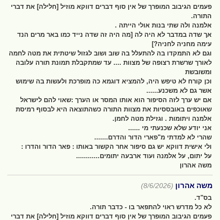
פעמים הגיבוב המופרך של אין סוף דברים דווקא מוזיל [חלילה] את דברי
התורה.
אלמנה ולה שתי בנות אולי הייתה .
אך שדה במדבר לא היה לה [מה היה זה שדה נייד כמו באר מרים הנד
עימה מחניה לחניה?]
וגם לא התמקדו בה להתעלל בה שוב ושוב לגזול שיטתית את מטה לחמה
לאורך שרשרת רצופה של מצוות .... עד שמתקבלת תמונת תורה עלובה
ומשובשת
וכן קורח לא טיפש היה, להמציא דוגמא כה מופרכת ולעשות בה שימוש
אשר גם לא משכנע......
אם יש ערך לזה הסיפור הוא אותו המסר או הערך :שאוי להם לישראל
שאוכפים באובססיות את מצוות התורה כשהתוצאה היא לבסוף רמיסת
אלמנה ויתומות . וגזילת מטה לחמן.
אני יודע שלא שכנעתי מי ......
שהרי לא למדתי מ"פארי הדור והדרם.......
ולי אישית דווקא יש גם סיפור אחר הקשור באותו : פאר הדור והדרו :
על יתום, על אלמנה ועוד ארבעה יתומים............
משה אהרון
משה אהרון
(8/6/2026)
בס"ד.
לא כל מדרש ראוי להתפאר בו - כדבר תורה.
פעמים הגיבוב המופרך של אין סוף דברים דווקא מוזיל [חלילה] את דברי