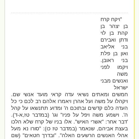
"ויקח קרח
בן יצהר בן
קהת בן לוי
ודתן ואבירם
בני אליאב
ואון בן פלת
בני ראובן.
ויקמו לפני
משה
ואנשים מבני
ישראל
חמשים ומאתים נשיאי עדה קראי מועד אנשי שם.
ויקהלו על משה ועל אהרן ויאמרו אלהם רב לכם כי כל
העדה כלם קדשים ובתוכם ה' ומדוע תתנשאו על קהל
ה'.
וישמע משה ויפל על פניו" וגו' (במדבר טז,א-ד).
'דבר אחר: "אשרי האיש". אלו בניו של קרח שלא הלכו
בעצת אביהם, שנאמר (במדבר טז כו): "סורו נא מעל
אהלי האנשים הרשעים האלה". "ובדרך חטאים" (שם