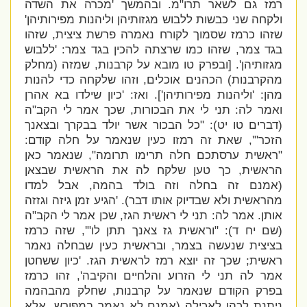
רמז גם לשאר תרו"מ. ובהמשך '
מכרה את השדה
ולקחה שני כבשות ללבוש מגזותיהן וליהנות מפירותיהן'
שזהו כרמז שסמוך לקורח נאמרה פרשת ציצית, שזהו
בגד צמר, שזהו כמו שרצתה להכין בגד צמר: '
ללבוש
מגזותיהן'. [ובפרק טו מובא על קרבנות, שמזה (מחלק
מהקרבנות) הכהנים אוכלים, וזהו שלקחה כדי להנות
מהן: '
וליהנות מפירותיהן']. ואז: '
כיון שילדו בא אהרן
ואמר לה: תני לי את הבכורות, שכך אמר לי הקב"ה
(דברים טו יט): "כל הבכור אשר יולד בבקרך ובצאנך
הזכר"', שאת זה רמזו כעין שנאמר על חלה קודם:
"
ראשית ערסתכם חלה תרימו תרומה", שנאמר כאן
הראשית, כך טען שלקח לה את הראשית שבצאן
(אמנם זה בחלה וזה בולד בהמה, אבל למדו
מהראשית ולא שבדיוק אותו דבר). '
הגיע זמן גיזה וגזזה
אותן. אמר לה: תני לי ראשית הגז, שכן אמר לי הקב"ה
(שם יח ד): "וראשית גז צאנך תתן לו"', שזה כרמז
בציצית שנעשה בצמר, ובראשית כעין שבחלה נאמר
ראשית; שכך זה יוצא רמז לראשית הגז. '
כיון ששחטן
אמר לה תני לי הזרוע והלחיים והקיבה', זהו כרמז
בפרק הקודם שנאמר על קרבנות, שחלק מהבהמה
ניתנת לכהן לאכילה (אמנם לא נאמר במפורש, אלא