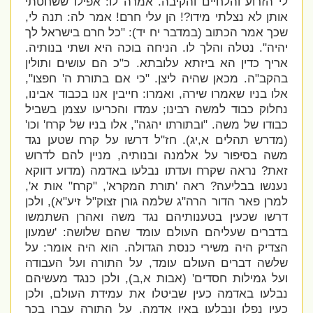
לי הזרוע והלחיים והקיבה. אמרה לו: אפילו ששחטתי
אותן לא נצלתי מידו?! הן עלי חרם! אמר לה: תנה לי,
שכך אמר הכתוב (במדבר יח יד): "כל חרם בישראל לך
יהיה". נטלה והלך לו. הניחה בוכה היא ושתי בנותיה.
אריך כדין הא ביזתא עלובתא. כ"כ הם עושים ותולין
בהקב"ה. מכאן שהיה ליצן. "
כי אם בתורת ה' חפצו",
אלו בניו שאמרו שירה, ואמרו: חייבין אנו בכבוד אבינו,
נחלוק כבוד למשה רבינו; עמדו והכריעו עצמן בשביל
כבודו של משה. "ובתורתו יהגה", אלו בניו של קרח' וכו'
(מדרש תהלים א,יג). חז"ל דרשו על קרח שטען נגד
משה בסיפור על אלמנה ובנותיה, מניין להם לדרוש
זאת? נראה שקרח ועדתו נבלעו באדמה (מדוע דווקא
נענשו בבליעה? ראה 'תורת המקרא', "קרח" אות א',
למרן פאר הדור הרה"ג שלמה גורן זצוק"ל זיע"א), ולכן
דרשו שכעין בטענותיהם נגד משה ואהרן השתמשו
בדברים שעליהם העולם עומד שהם שלושה: '
שמעון
הצדיק היה משירי כנסת הגדולה. הוא היה אומר: על
שלשה דברים העולם עומד, על התורה ועל העבודה
ועל גמילות חסדים' (אבות א,ב), ולכן כנגד מעשיהם
נבלעו באדמה כעין שביטלו את עמידת העולם, ולכן
כעין נפלו ונבלעו באין אדמה. על התורה עברו בכך