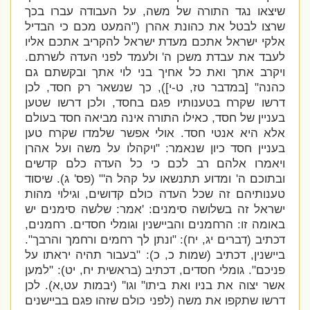
שיצאו נגד התורה של משה, על העבודה עברו בכך
שרצו לבטל את כהונת אהרן ("
המעט מכם כי הבדיל
אלקי ישראל אתכם מעדת ישראל להקריב אתכם אליו
לעבד את עבדת משכן ה' ולעמד לפני העדה לשרתם.
ויקרב אתך ואת כל אחיך בני לוי אתך ובקשתם גם
כהנה" [במדבר טז, ט-י]), כך שנשאר רק חסד, לכן
דרשו שקרח בטענותיו פגם בחסד, ולכן דרשו שטען
בעניין של חסד, כאילו התורה אינה מביאה חסד בעולם
אלא היא אנטי חסד. אולי אפשר שלמדו שקרח טען
בעניין חסד כיון שנאמר: "
ויקהלו על משה ועל אהרן
ויאמרו אלהם רב לכם כי כל העדה כלם קדשים
ובתוכם ה' ומדוע תתנשאו על קהל ה'" (פס' ג). שיסוד
טענותיהם זה שכל העדה כולם קדושים, וגילוי מהות
ישראל זה בשלושה סימנים: '
אמר: שלשה סימנים יש
באומה זו: הרחמנים והביישנין וגומלי חסדים. רחמנים,
דכתיב (דברים יג, יח): "ונתן לך רחמים ורחמך והרבך".
ביישנין, דכתיב (שמות כ, כ): "בעבור תהיה יראתו על
פניכם". גומלי חסדים, דכתיב (בראשית יח, יט): "למען
אשר יצוה את בניו ואת ביתו" וגו'' (יבמות עט,א). לכן
דרשו שתקפו את משה (לפני כולם שזהו פגם בביישנים