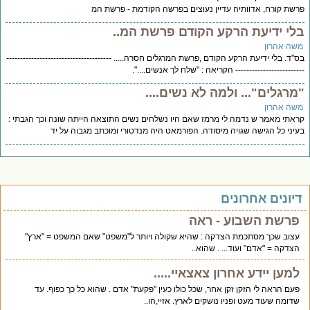
שת קורח, אדוותיה עדיין נעוצים בפרשה הקודמת - פרשת המ
לי ידיעת הרקע הקודם פרשת המ..
שה אהרון
"ד. בלי ידיעת הרקע הקודם ,פרשת המרגלים חסרה..... --------------------------------------
----------------------- הקריאה : "שלח לך אנשים....".
מרגלים"... ולמה לא נשים....
שה אהרון
אתי מאמר ש נדמה לי מרמז שאם היו נשלחים נשים התוצאה הייתה שונה וכך הגבתי :
יני כל הגישה שגויה מיסודה. הפורמאט היה מנדטורי ומוכתב מגבוה על יד
יונים אחרונים
פרשת השבוע - ראה
עצוב שכך מסתכמת הצדקה : שהיא שקולה ויותר ל"משפט" שאם המשפט = "ארץ"
הצדקה = "אדם" ועוד... . שהוא..
למען יידע אחרון צאצאיי.....
פעם הראה לי הזקן זקן אחר, שכל כולו כעין "פקעת" אדם . שהוא כל כך כפוף. עד
שדומה שעוד מעט ופניו נושקים לארץ. אזיי,הו..