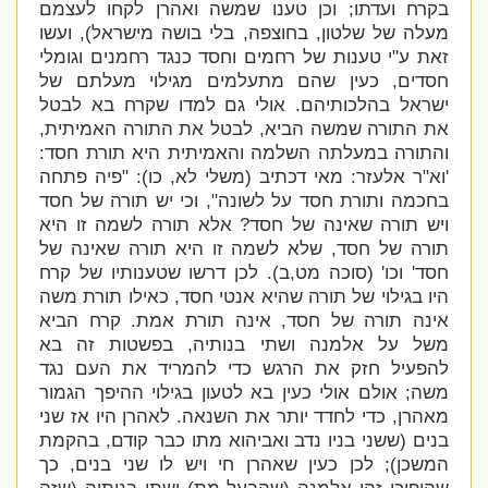
בקרח ועדתו; וכן טענו שמשה ואהרן לקחו לעצמם
מעלה של שלטון, בחוצפה, בלי בושה מישראל), ועשו
זאת ע"י טענות של רחמים וחסד כנגד רחמנים וגומלי
חסדים, כעין שהם מתעלמים מגילוי מעלתם של
ישראל בהלכותיהם. אולי גם למדו שקרח בא לבטל
את התורה שמשה הביא, לבטל את התורה האמיתית,
והתורה במעלתה השלמה והאמיתית היא תורת חסד:
'
וא"ר אלעזר: מאי דכתיב (משלי לא, כו): "פיה פתחה
בחכמה ותורת חסד על לשונה", וכי יש תורה של חסד
ויש תורה שאינה של חסד? אלא תורה לשמה זו היא
תורה של חסד, שלא לשמה זו היא תורה שאינה של
חסד' וכו' (סוכה מט,ב). לכן דרשו שטענותיו של קרח
היו בגילוי של תורה שהיא אנטי חסד, כאילו תורת משה
אינה תורה של חסד, אינה תורת אמת. קרח הביא
משל על אלמנה ושתי בנותיה, בפשטות זה בא
להפעיל חזק את הרגש כדי להמריד את העם נגד
משה; אולם אולי כעין בא לטעון בגילוי ההיפך הגמור
מאהרן, כדי לחדד יותר את השנאה. לאהרן היו אז שני
בנים (ששני בניו נדב ואביהוא מתו כבר קודם, בהקמת
המשכן); לכן כעין שאהרן חי ויש לו שני בנים, כך