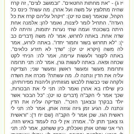
יז ג) - "את מחתות החטאים". "ובמושב לצים", זה קרח
שהיה מתלוצץ על משה ועל אהרן. מה עשה? כינס כל
הקהל, שנאמר (שם טז יט): "ויקהל עליהם קרח את כל
העדה". התחיל לומר ליצנות, ואומר להן: אלמנה אחת
היתה בשכונתי ועמה שתי נערות יתומות, והיתה לה
שדה
אחת. באתה לחרוש, אמר לה משה (דברים כב
י): "לא תחרוש בשור וחמור יחדו". באתה לזרוע, אמר
לה משה (ויקרא יט יט): "שדך לא תזרע כלאים".
באתה לקצור ולעשות ערימה, אמר לה: הניחי לקט
שכחה ופאה. באתה לעשות גורן, אמר לה: תני תרומה
ותרומת מעשר ומעשר ראשון ומעשר שני; הצדיקה
עליה את הדין ונתנה לו.
מה עשתה? מכרה את השדה
ולקחה שני כבשות ללבוש מגזותיהן וליהנות מפירותיהן.
כיון שילדו בא אהרן ואמר לה: תני לי את הבכורות,
שכך אמר לי הקב"ה (דברים טו יט): "כל הבכור אשר
יולד בבקרך ובצאנך הזכר". הצדיקה עליה את הדין
ונתנה לו. הגיע זמן גיזה וגזזה אותן, אמר לה: תני לי
ראשית הגז, שכן אמר לי הקב"ה (שם יח ד): "וראשית
גז צאנך תתן לו". אמרה: אין לי כח לעמוד באיש הזה,
הרי אני שוחט
אותן ואוכלתן. כיון ששחטן, אמר לה: תני