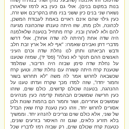
שהיפוכו זהו אלמנה (שהבעל מת) ושתי בנותיה (שזה
בנות במקום בנים). אולי גם כעין בא לרמז שלאהרן
נשארו שני בנים כיון ששני בניו מתו בהקריבם אש זרה,
כעין גילוי שהם אינם ראויים באמת לעבודת המשכן,
לכהונה, ולכן מתו, שזו היתה טענתו שהכהונה מגיעה
להם ולא לאהרן ובניו. קרח מתחיל בטענה שלאלמנה
היה שדה אחת ('
והיתה לה שדה אחת'), אולי דרשו
מדברי דתן ואבירם שאמרו: "
אף לא אל ארץ זבת חלב
ודבש הביאתנו ותתן לנו נחלת שדה וכרם העיני
האנשים ההם תנקר לא נעלה" (פס' יד), שמזה שטענו
על נחלת שדה סימן שבזה היה הדיבור, שמלמד
שטענת קרח היתה קשורה עם נחלת שדה. וטוען קרח
שכשבאה לחרוש אמר לה משה "
לא תחרוש בשור
וחמור יחדו", שזה למדו מכך שקרח ועדתו טענו על
ההנהגה, בטענה שכולם קדושים, כולם שוים, שזהו
כעין חרישה שמושכים הבהמות קדימה כעין מנהיגים
שמושכים אחריהם, ושור וחמור הם בהמות שונות ולכן
אסורים לחרוש יחד, וזהו כעין טענת קרח שאין הבדל
של שוני, אלא כולם שוים וצריכים להנהיג יחד. וממשיך
בלא תזרע כלאים, שגם זה האיסור בזרעים שונים,
כטענת קרח שכולם שוים, רק שבזה רמז לדבריו שכל