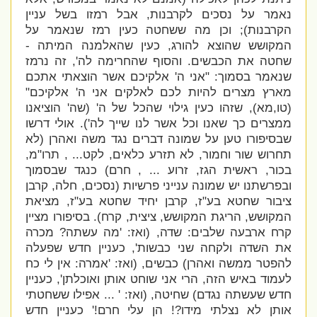
נאמר על נסכים לקרבנות, אבל רמזו בשל עניין
הקרבנות); וכן מה ששחטה כעין רמז שנאמר על
המקושש שהוצא להורג, כעין שהאלמנה המיתה -
שחטה את הכבשים. והסוף שהחרימה לה', זה נרמז
שנאמר בסמוך: "
אני ה' אלקיכם אשר הוצאתי אתכם
מארץ מצרים להיות לכם לאלקים אני ה' אלקיכם"
(טו,מא), שזהו כעין גילוי שהכל של ה' (שה' הוציאנו
ממצרים כך שאנו וכל אשר לנו שייך לה'). אולי דרשו
שבסיפורו טען על שמונה דברים נגד משה ואהרן (לא
תחרוש שור וחמור, לא תזרע כלאים, לקט... , תרו"מ,
בכור, ראשית הגז, זרוע ... , חרם) כנגד שבסמוך
ובפרשתנו יש שמונה ענייני פרשיות (נסכים, חלה, קרבן
ציבור שחטא בע"ז, קרבן יחיד שחטא בע"ז, מציאת
המקושש, הריגת המקושש, ציצית, קרח). בסיפורו מציין
קרח ארבעה שלבים: שדה, (ואז: '
מה עשתה?
מכרה
את השדה ולקחה שני כבשות
', כעניין חדש שפעלה
להפטר ממשה ואהרן)
כבשים, (ואז: '
אמרה: אין לי כח
לעמוד באיש הזה, הרי אני שוחט
אותן ואוכלתן', כעניין
חדש שעשתה נגדם)
שחיטה, (ואז: ' ...
אפילו ששחטתי
אותן לא נצלתי מידו?! הן עלי חרם!' כעניין חדש