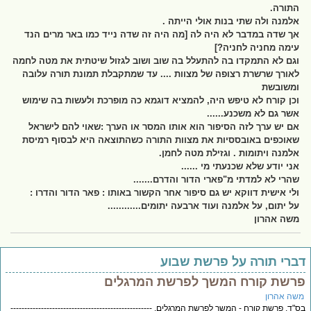
התורה.
אלמנה ולה שתי בנות אולי הייתה .
אך שדה במדבר לא היה לה [מה היה זה שדה נייד כמו באר מרים הנד
עימה מחניה לחניה?]
וגם לא התמקדו בה להתעלל בה שוב ושוב לגזול שיטתית את מטה לחמה
לאורך שרשרת רצופה של מצוות .... עד שמתקבלת תמונת תורה עלובה
ומשובשת
וכן קורח לא טיפש היה, להמציא דוגמא כה מופרכת ולעשות בה שימוש
אשר גם לא משכנע......
אם יש ערך לזה הסיפור הוא אותו המסר או הערך :שאוי להם לישראל
שאוכפים באובססיות את מצוות התורה כשהתוצאה היא לבסוף רמיסת
אלמנה ויתומות . וגזילת מטה לחמן.
אני יודע שלא שכנעתי מי ......
שהרי לא למדתי מ"פארי הדור והדרם.......
ולי אישית דווקא יש גם סיפור אחר הקשור באותו : פאר הדור והדרו :
על יתום, על אלמנה ועוד ארבעה יתומים............
משה אהרון
ברי תורה על פרשת שבוע
רשת קורח המשך לפרשת המרגלים
שה אהרון
"ד. פרשת קורח - המשך לפרשת המרגלים. ---------------------------------------------------