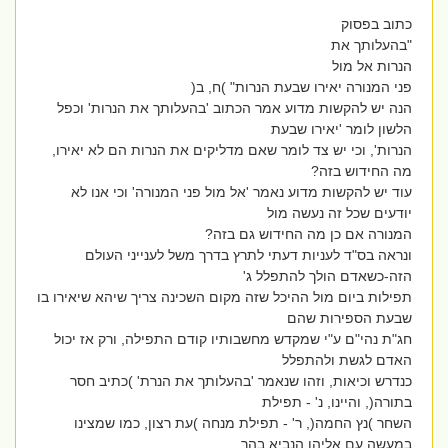
כתוב בפסוק
"בהעלותך את
הנרות אל מול
פני המנורה יאירו שבעת הנרות" )ח, ב(
הנה יש להקשות מדוע אמר הכתוב 'בהעלותך את הנרות' וכפל
הלשון לומר 'יאירו שבעת
הנרות', וכי יש צד לומר שאם מדליקים את הנרות הם לא יאירו,
מה החידוש בזה?
עוד יש להקשות מדוע נאמר 'אל מול פני המנורה' וכי אנו לא
יודעים שכל זה נעשה מול
המנורה אם כן מה החידוש גם בזה?
ונראה בס"ד לעניות דעתי לתרץ בדרך משל לענייני העולם
הזה-כשאדם הולך להתפלל ג'
תפילות ביום מול ההיכל שזה מקום השכינה צריך שיהא שיאירו בו
שבעת הספירות שהם
חג"ת נהי"ם ע"י שמקדש מחשבותיו קודם התפילה, ורק אז יכול
האדם לגשת ולהתפלל
כנדרש וכיאות, וזהו שנאמר 'בהעלותך את הנרת' )כתיב חסר
בתורה(, והיינו, נ' - תפילת
השחר )נץ החמה(, ר' - תפילת מנחה )עת רצון, כמו שמצינו
במעשה עם אליהו הנביא בהר