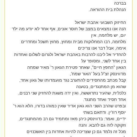
בברכה
הנהלת בית ההוראה.
החיזוק השבועי אהבת ישראל
הנה אנו נמצאים במצב של חוסר אונים, אף אחד לא יודע מה ילד
יום, יש מלחמה, אין
מלחמה, רבו המחלוקות מבית ומחוץ, מחוץ תשכל ומחדרים
אימה, אבל דבר אנו צריכים
להחדיר אל ליבנו להרבות באהבת ישראל ולגרום לשלום ואחדות
בין אחד לשני, ומסופר על
הגאון "החפץ חיים", שאחר פטירת הגאון ר' מאיר שמחה
מדווינסק זצ"ל בעל 'האור שמח',
קבל מכתב מהחסידים להתערב נגד מועמדותו של גאון אחד,
שהוא מן המתנגדים, בטענה
כלכלית, שהעיר נתרוששה, ואין ידה משגת להחזיק שני רבנים,
אחד חסיד ואחד מתנגד.
ובפרט שהרב השני הוא גאון אדיר שאין כמוהו בדורו, הלא הוא ר'
יוסף רוז'ין. ודחאם בשתי
ידיים, ואמר: בדווינסק כיהן מאז ומתמיד גם רב מהמתנגדים,
וזקוקה לזה גם להבא. והנה
מכל זה נלמד גם כן שצריכה להיות אחדות בין האשכנזים