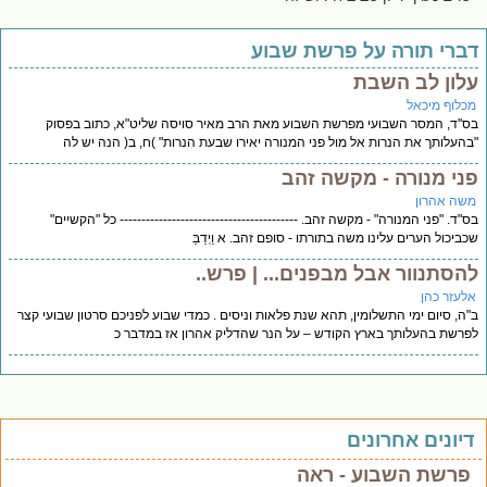
ברי תורה על פרשת שבוע
לון לב השבת
כלוף מיכאל
''ד, המסר השבועי מפרשת השבוע מאת הרב מאיר סויסה שליט"א, כתוב בפסוק
העלותך את הנרות אל מול פני המנורה יאירו שבעת הנרות" )ח, ב( הנה יש לה
ני מנורה - מקשה זהב
שה אהרון
"ד. "פני המנורה" - מקשה זהב. ----------------------------------------- כל "הקשיים"
ביכול הערים עלינו משה בתורתו - סופם זהב. א וַיְדַבֵּ
הסתנוור אבל מבפנים... | פרש..
לעזר כהן
ה, סיום ימי התשלומין, תהא שנת פלאות וניסים . כמדי שבוע לפניכם סרטון שבועי קצר
רשת בהעלותך בארץ הקודש – על הנר שהדליק אהרון אז במדבר כ
יונים אחרונים
פרשת השבוע - ראה