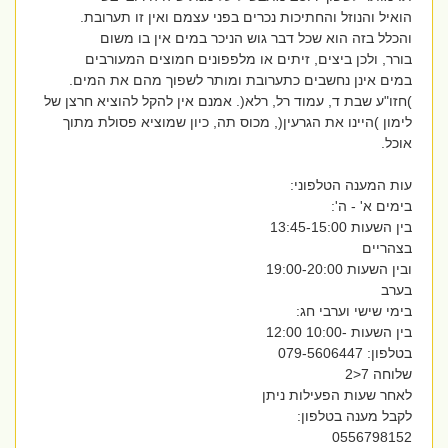
הואיל והנוזל והחתיכות נכרים בפני עצמם ואין זו תערובת.
והכלל בזה הוא שכל דבר גוש הניכר במים אין בו משום
בורר, ולכן ביצים, זיתים או מלפפונים חמוצים המעורבים
במים אינן נחשבים כתערובת ומותר לשפוך מהם את המים.
)חזו"ע שבת ד, עמוד רל, רלא(. אמנם אין להקל להוציא חרצן של
לימון )היינו את הגרעין(, מכוס תה, כיון שמוציא פסולת מתוך
אוכל.
עות המענה הטלפוני:
בימים א' - ה':
בין השעות 13:45-15:00
בצהריים
ובין השעות 19:00-20:00
בערב
בימי שישי וערבי חג:
בין השעות -10:00 12:00
בטלפון: 079-5606447
שלוחה 7<2
לאחר שעות הפעילות ניתן
לקבל מענה בטלפון:
0556798152