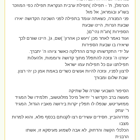
הכרמל(, ת' - תפילה )תפילת ערבית הנקראת תפילה כפי המוזכר
בשו"ע ובגמרא(, אל מול
פני המנורה, כשאתה עומד בתפילה לפני השכינה הקדושה יאירו
שבעת הנרות, היינו שבעת
הספירות )חג"ת נהי"ם(.
ועוד נאמר לאחר מכן 'ויעש כן אהרון' )שם, ג(, היינו שגרם לכך
שיאירו בו שבעת הספירות
על ידי התקדשותו קודם ההדלקה כאשר ציוהו ה' יתברך.
יעזרנו ה' ונזכה להתפלל מתוך קדושה ורוממות, ולהעלות
תפילתנו עם כל תפילות עמו ישראל
לרצון לפניו, ונזכה להיות אנשים כשרים באמת אמן כן יהי רצון.
שבת שלום ומבורך
הסיפור השבועי שכרה של שתיקה
מעשה ברב הקדוש ר' יחיאל מיכל מזלוטשוב, תלמידו של המגיד
ממזעריטש, שנפלו לו תפלין יקרות בירושה מאביו הגדול, המגיד
ר' יצחק
מדרוהוביץ, חסידים עשירים רצו לקנותם בכסף מלא, והוא למרות
מצבו
הכלכלי הקשה והדחוק, לא אבה לשמוע מעיסקא זו, אשתו
הרבנית