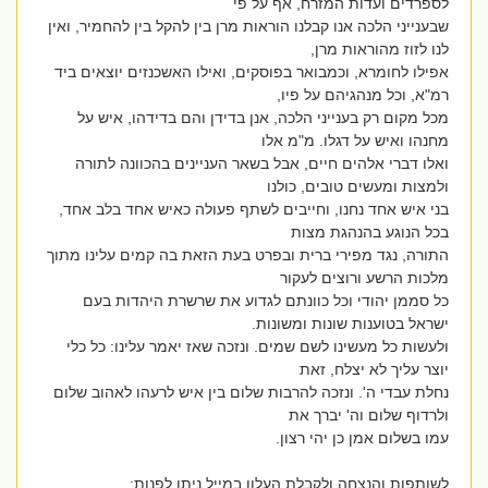
לספרדים ועדות המזרח, אף על פי
שבענייני הלכה אנו קבלנו הוראות מרן בין להקל בין להחמיר, ואין
לנו לזוז מהוראות מרן,
אפילו לחומרא, וכמבואר בפוסקים, ואילו האשכנזים יוצאים ביד
רמ"א, וכל מנהגיהם על פיו,
מכל מקום רק בענייני הלכה, אנן בדידן והם בדידהו, איש על
מחנהו ואיש על דגלו. מ"מ אלו
ואלו דברי אלהים חיים, אבל בשאר העניינים בהכוונה לתורה
ולמצות ומעשים טובים, כולנו
בני איש אחד נחנו, וחייבים לשתף פעולה כאיש אחד בלב אחד,
בכל הנוגע בהנהגת מצות
התורה, נגד מפירי ברית ובפרט בעת הזאת בה קמים עלינו מתוך
מלכות הרשע ורוצים לעקור
כל סממן יהודי וכל כוונתם לגדוע את שרשרת היהדות בעם
ישראל בטוענות שונות ומשונות.
ולעשות כל מעשינו לשם שמים. ונזכה שאז יאמר עלינו: כל כלי
יוצר עליך לא יצלח, זאת
נחלת עבדי ה'. ונזכה להרבות שלום בין איש לרעהו לאהוב שלום
ולרדוף שלום וה' יברך את
עמו בשלום אמן כן יהי רצון.
לשותפות והנצחה ולקבלת העלון במייל ניתן לפנות: