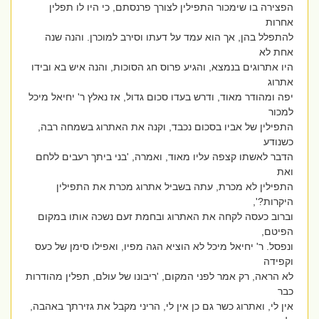
הפצירה בו שימכור התפילין לצורך פרנסתם, כי היו לו תפלין
אחרות
להתפלל בהן, אך הוא עמד על דעתו וסירב למוכרן. והנה שנה
אחת לא
היו אתרוגים בנמצא, והגיע פרוס חג הסוכות, והנה איש בא ובידו
אתרוג
יפה ומהודר מאוד, ודרש בעדו סכום גדול, אז נאלץ ר' יחיאל מיכל
למכור
התפילין של אביו בסכום נכבד, וקנה את האתרוג בשמחה רבה,
כשנודע
הדבר לאשתו קצפה עליו מאוד, ואמרה, 'בני ביתך רעבים ללחם
ואת
התפילין לא מכרת, עתה בשביל אתרוג מכרת את התפילין
היקרות?',
וברוב כעסה לקחה את האתרוג ובחמת זעם נשכה אותו במקום
הפיטם,
ונפסל. ר' יחיאל מיכל לא הוציא הגה מפיו, ואפילו סימן של כעס
וקפידה
לא הראה, רק אמר לפני המקום, 'ריבונו של עולם, תפלין מהודרות
כבר
אין לי, ואתרוג כשר גם כן אין לי, הריני מקבל את גזירתך באהבה,