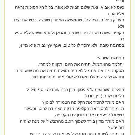
ולידי
כעס לא אבוא, ואת שלום הבית לא אפר. בליל חג הסוכות נראה
אליו אביו
הצדיק בחלום, וגילה לו, שהמעשה האחרון שעשה וכבש את יצרו
ולא
הקפיד, עשה רושם כביר בשמים, ומכאן ולהבא יושפע עליו שפע
רב
בפרנסה טובה, ולא יחסר לו כל טוב. )ענף עץ עבות פ"א מי"ז(
הפתגם השבועי
"תלמד מהאתמול, תחיה את היום ותקווה למחר".
מסקנה: גם אם אתמול לא היה מוצלח תחיה את מה שיש היום
ותדאג שיהיה מוצלח ואם לא אולי מחר יהיה יותר טוב.
ההלכה השבועית ע"פ פסקי מרן רבנו עובדיה יוסף זצק''ל
הלכות שבת )דין בורר(
האם מותר להסיר את הקליפה הצמודה לבוטן?
ת. מותר להסיר את הקליפה הדקה הצמודה לבוטן ובעיקר
כשאוכל לפעמים את הבוטן עם הקליפה.
האם מותר מדין בורר לשפוך רוטב מהתבשיל על מנת שיהיה
רוב יבש?
ת. מותר לשפוך רוטב מתבשיל על מנת שיהיה רוב יבש