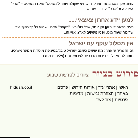
עצוב שכך מסתכמת הצדקה : שהיא שקולה ויותר ל"משפט" שאם המשפט = "ארץ"
הצדקה = "אדם" ועוד... . שהוא..
למען יידע אחרון צאצאיי.....
פעם הראה לי הזקן זקן אחר, שכל כולו כעין "פקעת" אדם . שהוא כל כך כפוף. עד
שדומה שעוד מעט ופניו נושקים לארץ. אזיי,הו..
אין מסלול עוקף עם ישראל
גם זה צריך שיאמר : מה עושים כשעם ישראל טובל בטינופת מוסרית מנוער מערכיו.
מותר להתאבל בבדידות מדברית. לפרוש מהם [אליהו ירמיה ו..
ראשי
|
אתרי עזר
|
אודות חידוש
|
פרסם
hidush.co.il
באתר
|
הצהרת נגישות
|
מדיניות
פרטיות
|
צור קשר