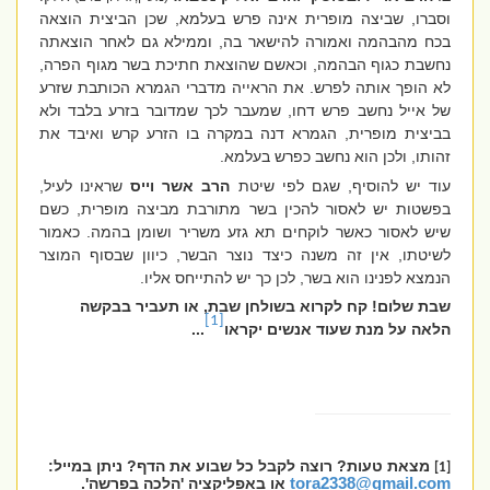
וסברו, שביצה מופרית אינה פרש בעלמא, שכן הביצית הוצאה
בכח מהבהמה ואמורה להישאר בה, וממילא גם לאחר הוצאתה
נחשבת כגוף הבהמה, וכאשם שהוצאת חתיכת בשר מגוף הפרה,
לא הופך אותה לפרש. את הראייה מדברי הגמרא הכותבת שזרע
של אייל נחשב פרש דחו, שמעבר לכך שמדובר בזרע בלבד ולא
בביצית מופרית, הגמרא דנה במקרה בו הזרע קרש ואיבד את
זהותו, ולכן הוא נחשב כפרש בעלמא.
עוד יש להוסיף, שגם לפי שיטת
הרב אשר וייס
שראינו לעיל,
בפשטות יש לאסור להכין בשר מתורבת מביצה מופרית, כשם
שיש לאסור כאשר לוקחים תא גזע משריר ושומן בהמה. כאמור
לשיטתו, אין זה משנה כיצד נוצר הבשר, כיוון שבסוף המוצר
הנמצא לפנינו הוא בשר, לכן כך יש להתייחס אליו.
שבת שלום! קח לקרוא בשולחן שבת, או תעביר בבקשה
[1]
הלאה על מנת שעוד אנשים יקראו
...
מצאת טעות? רוצה לקבל כל שבוע את הדף? ניתן במייל:
[1]
tora2338@gmail.com
או באפליקציה 'הלכה בפרשה'.