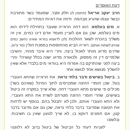
דעת האוסרים
הרב יעקב אריאל
חלק וסבר, שמעמד בשר מתורבת
(תחומין לו)
כבשר עצמו שהגיע מבהמה. ודחה את ראיות המתירים:
א.
מים בעלמא
: הוא דחה הראייה שעובר בתחילת לידתו הוא
מים בעלמא, שכן גם אם לעניין מעמד אדם דינו כמים, אין זה
משליך בהכרח לשאר ההלכות
(לכן לדוגמא בוודאי שאינו נחשב כמים
. ראייה הביא מהתוספות במסכת חולין
,
שניתן לשתות אותם)
(סד ע''א)
שדנים מדוע מותר לאכול ביצה, והרי היא איבר מהחי, והשיבו
שלמדים דין זה מפסוק. ולכאורה מדוע ישנה בכלל קושיה? והרי
ביצה לפני שהתרקם בה אפרוח היא בוודאי מים בלבד! אלא שאין
להשליך מנושא אחד לנושא אחר.
ב.
ביטול בשישים
ודבר בלתי נראה
: את הראייה שהתא העוברי
בטל, שכן חומרי ההזנה שמכניסים לתוך המיכל (שאינם בשר)
מכילים פי שישים מתא העוברי דחה, שלא שייך במקרה זה ביטול
בשישים, שהרי חומרי ההזנה מטרתם לשרת את התא העוברי,
ולא התא העוברי אותם, ולכן לא יתבטל בהם. בנוסף יש לדחות
את הטענה שמדובר בדבר בלתי נראה, שכן גם אם מדובר בדבר
קטן, אם חפצים דווקא בו, לא שייך לטעון שאין בו חשיבות.
ובלשונו:
'לעניות דעתי כל הביטול של ביטול ברוב לא רלוונטי