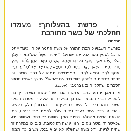
פרשת בהעלותך: מעמדו
בס''ד
ההלכתי של בשר מתורבת
פתיחה
בפרשת השבוע כותבת התורה על משה התמה על ה', כיצד ייתכן
שיוכל לספק בשר לכל עם ישראל: ''
וַיֹּאמֶר֘ מֹשֶׁה֒ שֵׁשׁ־מֵא֥וֹת אֶ֙לֶף֙
רַגְלִ֔י הָעָ֕ם אֲשֶׁ֥ר אָנֹכִ֖י בְּקִרְבּ֑וֹ וְאַתָּ֣ה אָמַ֗רְתָּ בָּשָׂר֙ אֶתֵּ֣ן לָהֶ֔ם וְאָכְל֖וּ
חֹ֥דֶשׁ יָמִֽים. הֲצֹ֧אן וּבָקָ֛ר יִשָּׁחֵ֥ט לָהֶ֖ם וּמָצָ֣א לָהֶ֑ם אִ֣ם אֶֽת־כָּל־דְּגֵ֥י הַיָּ֛ם
יֵאָסֵ֥ף לָהֶ֖ם וּמָצָ֥א לָהֶֽם''. המפרשים תמהו על דברי משה, וכי
פקפק ביכולת ה' לספק בשר לכל עם ישראל? על כך נאמרו מספר
הסברים, שחלקן הובאו ברמב''ן
:
(יא, כב)
א.
האבן עזרא
כתב, שמשה סבר שה' עושה מופת רק כדי
להצדיק דברי הנביא, ואם כן, במקרה זה שלא זו מטרת הבאת
השליו, תמה כיצד ה' יעשה נס מעין זה. ב.
הרמב''ן
חלק והקשה,
שהרי ה' כבר עשה בעבר ניסים שלא לאמת את נביאיו, כמו
הוצאת המים מהסלע ונתינת המן. משום כך כתב, שמשה ידע
שכאשר ה' עושה ניסים, הוא עושה רק לטובה, ואם כן במקרה זה
שהיה לרעה, ידע משה שהשליו לא יבוא בנס. משום כך תמה,