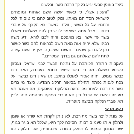
כיצד באופן טבעי יגיע כל כך הרבה בשר. ובלשונו:
''והנכון אצלי, כי כאשר יעשה השם אותות ומופתים
לישראל חסד הם מאתו, וכולן לטוב להם כי טוב ה' לכל
ורחמיו על כל מעשיו, זולתי כאשר יצא הקצף על עוברי
רצונו... אבל עתה כשאמר לו שיתן להם שאלתם ויאכלו
בשר עד אשר יצא מאפכם והיה לכם לזרא, ידע משה
רבינו שלא יהיה אות מאת השם לבראות להם בשר כאשר
נתן להם דגן שמים... והשם השיבו, כי אין יד השם קצרה
לתת להם שאלתם גם בדרך המקרים.''
בעקבות התורה הכותבת על נתינת הבשר לבני ישראל, נעסוק
השבוע בשאלה מה דין בשר שיוצר בתנאי מעבדה, האם דינו
כבשר ממש, ויהיה אסור לאוכלו בחלב, או שאין דינו כבשר. על
מנת לענות נפתח תחילה בביאור הרקע המדעי, כיצד מייצרים
בשר מתורבת. לאחר מכן נראה מחלוקת הפוסקים, מה מעמד תא
גזע זה והאם יש הבדל בין תא עוברי הנלקח מבהמה חיה, לבין
תא עוברי הנלקח מביצה מופרית.
רקע מדעי
על מנת לייצר בשר מתורבת, לא ניתן לקחת תא שריר או שומן
ולחלק אותו פעמים רבות. הסיבה לכך היא, שלכל תא בוגר בגוף,
ישנו מנגנון המונע להתחלק בצורה אינסופית, שכן חלוקה כזו