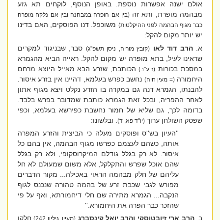
אולם ישנה אפשרות נוספת. באופן הנוסף, לוקחים תא גזע
מבהמה מופרת, ותא זה
(בין אם הופרה במבחנה ובין אם נלקח מופרה
משוכפל. דנו הפוסקים, האם בדינו
כבר מגוף הבהמה לפני ההיקלטות)
יש יותר מקום להקל:
א.
הרב דוד לאו
סבר, שבניגוד למקרים
(קובץ מוריה, ניסן תשפ''ג)
שראינו לעיל, בתא מופרה יש מקום להקל. ראייה הביא מהגמרא
במסכת בכורות
הכותבת, שזרע הבא מאייל היוצא מרחם
(ז ע''ב)
היחמורה
נחשב כפרש בעלמא, דהיינו אין בזרע איסור.
(= מעין חיה)
להבנתו, הגמרא דנה גם במקרה בו הזרע נקלט ויצא מגוף אתון
לאחר ההפריה, ובכל זאת הגמרא כותבת שמדובר בפרש בלבד.
בדומה לכך, גם שליא של חמור נחשבת כפירשא בעלמא, וכפי
שפסק השולחן ערוך
. ובלשונו:
(יו''ד פא, ד)
''העיון בש''ס ופוסקים מעלה כי הביצית והזרע המפרה
אותה, כשהם לעצמם כפרשו מגוף הבהמה, אין בהם כל
איסור. לא רק בגלל גודלם המיקרוסקופי, ולא רק בגלל
שהם אוכל שפרש והתקלקל, אלא משום שמעולם לא חל
עליהם של חלק מבהמה הראוי באכילה... מקור הדברים
מפורש לגבי שכבת זרע של בהמה טהורה שנכנס לגוף
הנקבה... הגמרא מתירה שם חלי דיחמורתא, ואף על פי
שהזכר כבר הפרה את היחמורא.''
ב.
הרב ארי זיובטוסקי והרב יואל קינסברג
חלקו
(מעיין, גיליון 242)