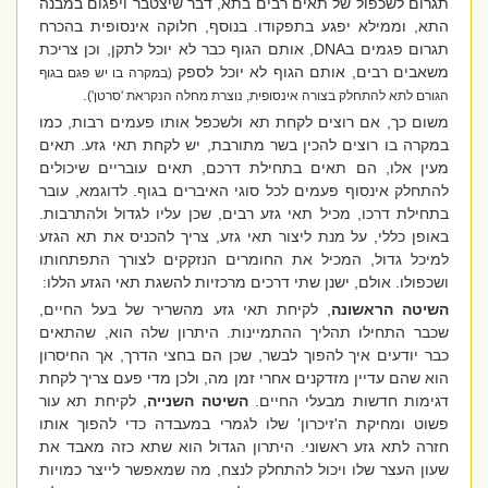
תגרום לשכפול של תאים רבים בתא, דבר שיצטבר ויפגום במבנה
התא, וממילא יפגע בתפקודו. בנוסף, חלוקה אינסופית בהכרח
תגרום פגמים ב
DNA
, אותם הגוף כבר לא יוכל לתקן, וכן צריכת
משאבים רבים, אותם הגוף לא יוכל לספק
(במקרה בו יש פגם בגוף
.
הגורם לתא להתחלק בצורה אינסופית, נוצרת מחלה הנקראת 'סרטן')
משום כך, אם רוצים לקחת תא ולשכפל אותו פעמים רבות, כמו
במקרה בו רוצים להכין בשר מתורבת, יש לקחת תאי גזע. תאים
מעין אלו, הם תאים בתחילת דרכם, תאים עובריים שיכולים
להתחלק אינסוף פעמים לכל סוגי האיברים בגוף. לדוגמא, עובר
בתחילת דרכו, מכיל תאי גזע רבים, שכן עליו לגדול ולהתרבות.
באופן כללי, על מנת ליצור תאי גזע, צריך להכניס את תא הגזע
למיכל גדול, המכיל את החומרים הנזקקים לצורך התפתחותו
ושכפולו. אולם, ישנן שתי דרכים מרכזיות להשגת תאי הגזע הללו:
השיטה הראשונה
, לקיחת תאי גזע מהשריר של בעל החיים,
שכבר התחילו תהליך ההתמיינות. היתרון שלה הוא, שהתאים
כבר יודעים איך להפוך לבשר, שכן הם בחצי הדרך, אך החיסרון
הוא שהם עדיין מזדקנים אחרי זמן מה, ולכן מדי פעם צריך לקחת
דגימות חדשות מבעלי החיים.
השיטה השנייה
, לקיחת תא עור
פשוט ומחיקת ה'זיכרון' שלו לגמרי במעבדה כדי להפוך אותו
חזרה לתא גזע ראשוני. היתרון הגדול הוא שתא כזה מאבד את
שעון העצר שלו ויכול להתחלק לנצח, מה שמאפשר לייצר כמויות