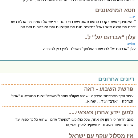
רשת השבוע כותבת התורה על תלונות בני ישראל ותאוותם לבשר, דגים, ק
טא המתאוננים
יב
והאספסף אשר בקרבו התאוו תאוה וישבו ויבכו גם בני ישראל ויאמרו מי יאכלנו בשר .
רנו את הדגה אשר נאכל במצרים חנם את הקשאים ואת האבטחים ואת הח
לון "אברהם יגל" ל..
avi
ון "אברהם יגל" לפרשת בהעלותך" תשפ"ו - לחץ כאן להורדה
יונים אחרונים
פרשת השבוע - ראה
עצוב שכך מסתכמת הצדקה : שהיא שקולה ויותר ל"משפט" שאם המשפט = "ארץ"
הצדקה = "אדם" ועוד... . שהוא..
למען יידע אחרון צאצאיי.....
פעם הראה לי הזקן זקן אחר, שכל כולו כעין "פקעת" אדם . שהוא כל כך כפוף. עד
שדומה שעוד מעט ופניו נושקים לארץ. אזיי,הו..
אין מסלול עוקף עם ישראל