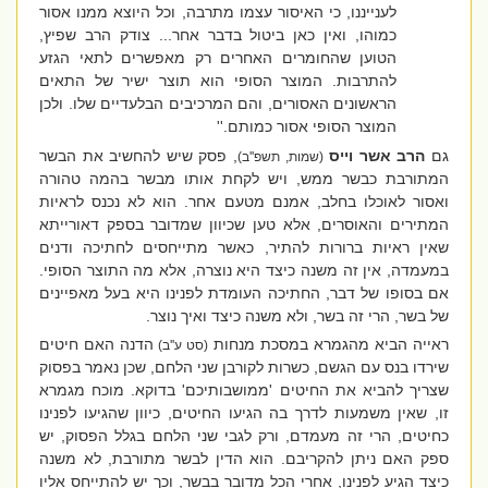
לענייננו, כי האיסור עצמו מתרבה, וכל היוצא ממנו אסור
כמוהו, ואין כאן ביטול בדבר אחר... צודק הרב שפיץ,
הטוען שהחומרים האחרים רק מאפשרים לתאי הגזע
להתרבות. המוצר הסופי הוא תוצר ישיר של התאים
הראשונים האסורים, והם המרכיבים הבלעדיים שלו. ולכן
המוצר הסופי אסור כמותם.''
גם
הרב אשר וייס
, פסק שיש להחשיב את הבשר
(שמות, תשפ''ב)
המתורבת כבשר ממש, ויש לקחת אותו מבשר בהמה טהורה
ואסור לאוכלו בחלב, אמנם מטעם אחר. הוא לא נכנס לראיות
המתירים והאוסרים, אלא טען שכיוון שמדובר בספק דאורייתא
שאין ראיות ברורות להתיר, כאשר מתייחסים לחתיכה ודנים
במעמדה, אין זה משנה כיצד היא נוצרה, אלא מה התוצר הסופי.
אם בסופו של דבר, החתיכה העומדת לפנינו היא בעל מאפיינים
של בשר, הרי זה בשר, ולא משנה כיצד ואיך נוצר.
ראייה הביא מהגמרא במסכת מנחות
הדנה האם חיטים
(סט ע''ב)
שירדו בנס עם הגשם, כשרות לקורבן שני הלחם, שכן נאמר בפסוק
שצריך להביא את החיטים 'ממושבותיכם' בדוקא. מוכח מגמרא
זו, שאין משמעות לדרך בה הגיעו החיטים, כיוון שהגיעו לפנינו
כחיטים, הרי זה מעמדם, ורק לגבי שני הלחם בגלל הפסוק, יש
ספק האם ניתן להקריבם. הוא הדין לבשר מתורבת, לא משנה
כיצד הגיע לפנינו, אחרי הכל מדובר בבשר, וכך יש להתייחס אליו