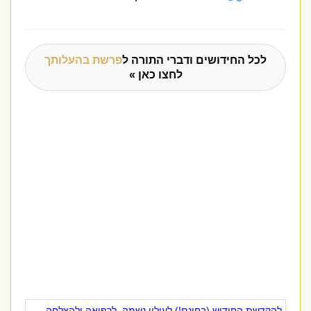
לכל החידושים ודברי התורה ל
פרשת בהעלותך
לחצו כאן »
להקדשת החידוש (בחינם!) לעילוי נשמה, לרפואה ולהצלחה