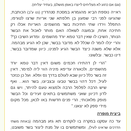
.
(וגם אם כרגע לא מצליחים לייצרו באופן מושלם, בעתיד יצליחו)
ראייה נוספת הביא מהגמרא במסכת סנהדרין
הכותבת
,
(נט ע''ב)
שהגיעו לפני רבי שמעון בן חלפתא שני אריות שרצו לטורפו,
התפלל וירדו שתי חתיכות בשר מהשמים. האריות אכלו רק
חתיכה אחת, ובמענה לשאלה האם מותר לאכול את הבשר
הנותר, השיבו לו שאין דבר טמא יורד מהשמים. ומדוע השיבו כך?
והרי יכלו לומר לו שכלל לא מדובר בבשר, שכן לא הגיע מבהמה.
אלא שלא משנה כיצד הבשר הגיע לפנינו, כיוון שמדובר בבשר,
דינו כבשר. ובלשונו:
''הרי לן דהתירו חכמים משום דאין דבר טמא יורד
מהשמיים, ולכאורה עדיפא מיניה הווי ליה למימר, דאין
זה בשר כלל כיוון שבא לעולם בדרך נס ופלא. ועל כן כנזכר
לעיל, דכל דהוי בבשר טבעו ובצביונו, בשר הוא... ואף
שיש הרבה לפלפל הרבה ולמצוא טעם להיתר, ויש גם
לדון דכיוון שאני משתמשים בתאים זעירים וכל הבשר
מופק מלאכותי, הרי פנים חדשות באו לכאן, מכל מקום
מידי ספק לא יצאנו.''
ביצית מופרה
עד כה עסקנו במקרה בו לוקחים תא גזע מבהמה
(באחת משתי
, ומשתמשים בו על מנת ליצור בשר משובט,
הדרכים שראינו לעיל)