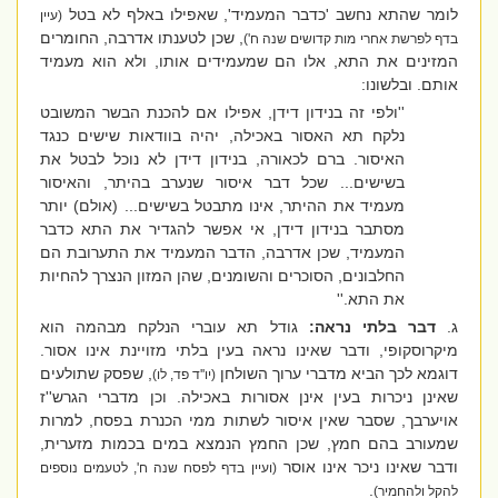
לומר שהתא נחשב 'כדבר המעמיד', שאפילו באלף לא בטל
(עיין
, שכן לטענתו אדרבה, החומרים
בדף לפרשת אחרי מות קדושים שנה ח')
המזינים את התא, אלו הם שמעמידים אותו, ולא הוא מעמיד
אותם. ובלשונו:
''ולפי זה בנידון דידן, אפילו אם להכנת הבשר המשובט
נלקח תא האסור באכילה, יהיה בוודאות שישים כנגד
האיסור. ברם לכאורה, בנידון דידן לא נוכל לבטל את
בשישים... שכל דבר איסור שנערב בהיתר, והאיסור
מעמיד את ההיתר, אינו מתבטל בשישים... (אולם) יותר
מסתבר בנידון דידן, אי אפשר להגדיר את התא כדבר
המעמיד, שכן אדרבה, הדבר המעמיד את התערובת הם
החלבונים, הסוכרים והשומנים, שהן המזון הנצרך להחיות
את התא.''
ג.
דבר בלתי נראה:
גודל תא עוברי הנלקח מבהמה הוא
מיקרוסקופי, ודבר שאינו נראה בעין בלתי מזויינת אינו אסור.
דוגמא לכך הביא מדברי ערוך השולחן
, שפסק שתולעים
(יו''ד פד, לו)
שאינן ניכרות בעין אינן אסורות באכילה. וכן מדברי הגרש''ז
אויערבך, שסבר שאין איסור לשתות ממי הכנרת בפסח, למרות
שמעורב בהם חמץ, שכן החמץ הנמצא במים בכמות מזערית,
ודבר שאינו ניכר אינו אוסר
(ועיין בדף לפסח שנה ח', לטעמים נוספים
.
להקל ולהחמיר)