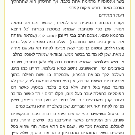
בשר אינסופיות מדגימה אחת בלבד, אך החיסרון הוא שהתהליך
מורכב מאוד ודורש פיקוח קפדני.
דעת המתירים
נקודת ההנחה הבסיסית היא לכאורה, שבשר מבהמה טמאה
אסור, שכן כפי שכותבת הגמרא במסכת בכורות 'כל היוצא
מהטמא טמא'
.
אמנם
הרב צבי רייזמן
, (שנראה שפתח
(תחומין לד)
את הדיון סביב בשר מתורבת), העלה כמה טעמים להקל בדינו
, ומשום כך סבר שאין מניעה לקחת תא גזע גם מחיה
(ונציג חלקם)
טמאה, שכן לא מדובר בבשר ממש, ובוודאי שמותר לאוכלו בחלב:
א.
מיא בעלמא
: הגמרא במסכת נדה
כותבת, שעובר
(לא ע''א)
בארבעים ימיו הראשונים, נחשב כמיא בעלמא, דהיינו כמו מים.
השלכה לכך מביאה הגמרא, שבמקרה בו אשה הפילה בתוך
ארבעים יום משעת הריונה, אין היא טמאה טומאת לידה, שכן לא
מדובר בגוף בעל חיות, אלא במים בלבד. בנוסף, כאשר דנו
הפוסקים בהפלת עובר בעל מום, הקלו רבים יותר כאשר מדובר
בעובר קטן מארבעים יום. על בסיס זה טען הרב רייזמן, שאין
מניעה לקחת תאי גזע עובריים, שכן בשלב זה התא נחשב כמים.
ב.
ביטול בשישים
: כפי שראינו פעמים רבות בעבר ובהקשרים
שונים, רוב האיסורים כאשר התערבבו בפי שישים היתר, ניתן
לאוכלם. כתוצאה מכך טען, שגם אם התא אסור, הרי שהוא בטל
בשישים בשאר החומרים מהם ניזון התא. עוד הוסיף, שלא שייך