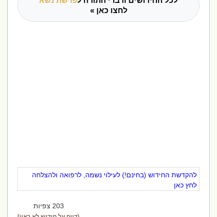
לכל החידושים ודברי התורה ל
פרשת נשא
לחצו כאן »
להקדשת החידוש (בחינם!) לעילוי נשמה, לרפואה ולהצלחה
לחץ כאן
203 צפיות
(דווח על חידוש לא ראוי)