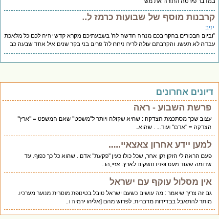
דבר פירטה התורה את מש
רבנות מוסף של שבועות כרמז ל..
יב
ביום הבכורים בהקריבכם מנחה חדשה לה' בשבעתיכם מקרא קדש יהיה לכם כל מלאכת
דה לא תעשו. והקרבתם עולה לריח ניחח לה' פרים בני בקר שנים איל אחד שבעה כב
יונים אחרונים
פרשת השבוע - ראה
עצוב שכך מסתכמת הצדקה : שהיא שקולה ויותר ל"משפט" שאם המשפט = "ארץ"
הצדקה = "אדם" ועוד... . שהוא..
למען יידע אחרון צאצאיי.....
פעם הראה לי הזקן זקן אחר, שכל כולו כעין "פקעת" אדם . שהוא כל כך כפוף. עד
שדומה שעוד מעט ופניו נושקים לארץ. אזיי,הו..
אין מסלול עוקף עם ישראל
גם זה צריך שיאמר : מה עושים כשעם ישראל טובל בטינופת מוסרית מנוער מערכיו.
מותר להתאבל בבדידות מדברית. לפרוש מהם [אליהו ירמיה ו..