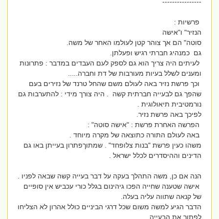
----------------
פרשיות :
הנזיר" ו"אישה
סוטה" הם אך צוהר קטן לעולמו האחר של משה.
גם כמנהיג חברתי רגיש ופעלתן.
לעיתים היה צריך הוא גם לספק לעם העבדים במדבר : פתרונות
ומענים לשלל בעיות מעורבות של דת וחברה.....
וכך פרשת נזיר באה לעולם משם שהחל טרנד של נזירים בעם
שהפך גם לבעייה חברתית קשה . היה צורך מידי : להתערבות גם
נורמטיבית תיאולוגית .
לפיכך באה פרשת נזיר.
הפרשה האחרת פרשת : "אישה סוטה" :
באה לעולם התורה כתוצאה של מקרה מיוחד .
משהו כעין פרשת "בנות צלופחד" . שמתוךפתרון בעייתן באו גם
הדינים וההיסדרים לכלל ישראל .
הנה אם כן, משה התהלך בעקה על דבר בעייה קשה שבאה לפניו .
אישה שטענה שחייה הפכו גיהינום בגלל כורי עכביש אין סופיים
של קנאה שתווה עליה בעלה.
הדבר הגיע למשה משום שכל דרגי הביניים כולל אהרון לא הצליחו
לפתור את הבעייה .