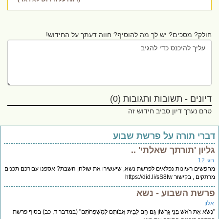
חולק? מסכים? יש לך מה להוסיף? חווה דעתך על החידוש!
דיונים - תשובות ותגובות (0)
טרם נערך דיון סביב חידוש זה
ברי תורה על פרשת שבוע
ליון 'תורתך שאלתי' ..
י 12
פשים רעיונות נפלאים לפרשת נשא, שיעשירו את שולחן השבת? אספנו עבורכם תכנים
קים , בקישור https://did.li/sS8Iw
רשת השבוע - נשא
לון
ָשֹׂא אֶת רֹאשׁ בְּנֵי גֵרְשׁוֹן גַּם הֵם לְבֵית אֲבֹותָם לְמִשְׁפְּחֹתָם" (במדבר ד, כב) בסוף פרשת