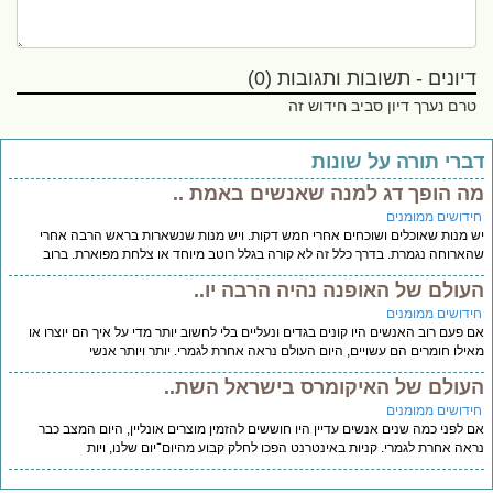
דיונים - תשובות ותגובות (0)
טרם נערך דיון סביב חידוש זה
ברי תורה על שונות
ה הופך דג למנה שאנשים באמת ..
ידושים ממומנים
 מנות שאוכלים ושוכחים אחרי חמש דקות. ויש מנות שנשארות בראש הרבה אחרי
ארוחה נגמרת. בדרך כלל זה לא קורה בגלל רוטב מיוחד או צלחת מפוארת. ברוב
עולם של האופנה נהיה הרבה יו..
ידושים ממומנים
 פעם רוב האנשים היו קונים בגדים ונעליים בלי לחשוב יותר מדי על איך הם יוצרו או
ילו חומרים הם עשויים, היום העולם נראה אחרת לגמרי. יותר ויותר אנשי
עולם של האיקומרס בישראל השת..
ידושים ממומנים
 לפני כמה שנים אנשים עדיין היו חוששים להזמין מוצרים אונליין, היום המצב כבר
אה אחרת לגמרי. קניות באינטרנט הפכו לחלק קבוע מהיום־יום שלנו, ויות