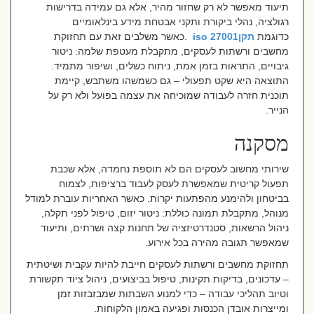
תיעוד מאפשר לא רק שחזור מהיר, אלא גם עמידה בדרישות
רגולציה, נהלי ביקורת ותקני אבטחת מידע בינלאומיים
כדוגמת
תקן
iso 27001
.
כאשר משלבים זאת עם תחזוקת
מחשבים ורשתות לעסקים, מתקבלת מעטפת שלמה: ניטור
גיבויים, התראות בזמן אמת, ניתוח כשלים, ושיפור מתמיד.
התוצאה היא שקט תפעולי – גם כשמשהו משתבש, קיימת
תוכנית חזרה לעבודה שמוכיחה את עצמה בפועל ולא רק על
הנייר
.
מסקנה
שירותי מחשוב לעסקים הם לא תוספת נחמדה, אלא שכבת
תפעול קריטית שמאפשרת לעסק לעבוד ברציפות, לצמוח
בביטחון ולהימנע מהפתעות יקרות. כאשר האחריות עוברת למודל
מנוהל, מתקבלת תמונה כוללת: ניטור יזום, טיפול לפני תקלה,
ניהול הרשאות, סטנדרטיזציה של תחנות קצה ושרתים, ותיעוד
שמאפשר תגובה מהירה בכל אירוע
.
תחזוקת מחשבים ורשתות לעסקים חייבת להיות עקבית ושיטתית
– עדכונים, בדיקות תקינות, טיפול בביצועים, ניהול ציוד תקשורת
וטיוב תהליכי עבודה – כדי למנוע השבתות שמבזבזות זמן
ומייצרות אובדן הכנסות ופגיעה באמון הלקוחות
.