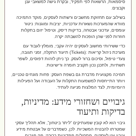
סיסמאות, הרשאות לפי תפקיד, ובקרת גישה למשאבי ענן
וקבצים
.
בשילוב עם תחזוקת מחשבים ורשתות לעסקים, מוקד התמיכה
מוודא שהמערכות נשארות עדכניות, יציבות ומוגנות: ניטור
עומסים, עדכוני אבטחה, בדיקות דיסק, וטיפול יזום בתקלות
חוזרות לפני שהן הופכות להשבתה יקרה
.
כדי ששירותי מחשוב לעסקים יהיה עקבי, מומלץ לעבוד עם
מערכת ניהול קריאות
(Tickets):
תיעוד התקלה, זמני תגובה,
צעדי טיפול, וסיכום ברור לעסק. כך ניתן לזהות דפוסים, לשפר
תשתיות, ולתכנן נכון תקציב חומרה ורישיונות.
תמיכה מקצועית מדברת גם בשפת העסק: פחות מונחים טכניים,
ויותר התייחסות למשמעות התקלות על העבודה ועל הפעילות
היומיומית, לצד המלצות מניעה לעתיד
.
גיבויים ושחזורי מידע: מדיניות,
בדיקות ותיעוד
גיבוי הוא לא קובץ שמעתיקים “ליתר ביטחון”, אלא תהליך עסקי
שמטרתו להבטיח המשכיות. לכן, כשמדברים על אבטחת מידע
וגיבוי ענן לעסקים, מתחילים ממדיניות ברורה: מה מגבים