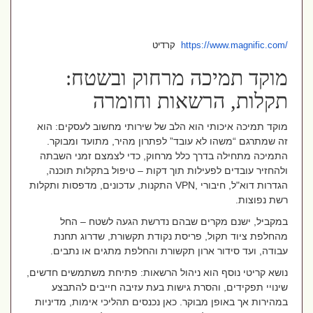
https://www.magnific.com/
קרדיט
מוקד תמיכה מרחוק ובשטח:
תקלות, הרשאות וחומרה
מוקד תמיכה איכותי הוא הלב של שירותי מחשוב לעסקים: הוא
זה שמתרגם “משהו לא עובד” לפתרון מהיר, מתועד ומבוקר.
התמיכה מתחילה בדרך כלל מרחוק, כדי לצמצם זמני השבתה
ולהחזיר עובדים לפעילות תוך דקות – טיפול בתקלות תוכנה,
הגדרות דוא"ל, חיבורי
VPN,
התקנות, עדכונים, מדפסות ותקלות
רשת נפוצות.
במקביל, ישנם מקרים שבהם נדרשת הגעה לשטח – החל
מהחלפת ציוד תקול, פריסת נקודת תקשורת, שדרוג תחנת
עבודה, ועד סידור ארון תקשורת והחלפת מתגים או נתבים
.
נושא קריטי נוסף הוא ניהול הרשאות: פתיחת משתמשים חדשים,
שינויי תפקידים, והסרת גישות בעת עזיבה חייבים להתבצע
במהירות אך באופן מבוקר. כאן נכנסים תהליכי אימות, מדיניות