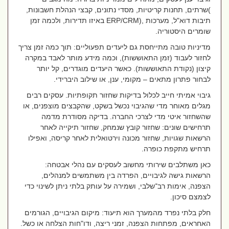
(
שרתים, תחנות קריטיות, מסדי נתונים, קבצי הנהלת חשבונות,
תיבות דוא"ל, מערכות
ERP/CRM),
באיזו תדירות, ולכמה זמן
שומרים היסטוריה.
מדיניות טובה מתייחסת גם ליעדים תפעוליים: תוך כמה זמן צריך
לחזור לעבוד (זמן התאוששות), וכמה מידע מותר לאבד במקרה
קיצון (נקודת התאוששות). כאשר היעדים מוגדרים, קל יותר
לבחור פתרון מתאים – מקומי, ענן, או שילוב היברידי
.
גיבוי אמיתי חייב לכלול בדיקות שחזור תקופתיות. עסקים רבים
מגלים מאוחר מדי שהגיבוי נכשל בשקט, שהקבצים מוצפנים, או
שהשחזור איטי מדי לצרכי החברה. בדיקה מסודרת מדמה
תרחישים שונים: שחזור קובץ שנמחק, שחזור תיקייה לאחר
הרשאות שגויות, שחזור מכונה וירטואלית לאחר קריסה, ואפילו
תרחיש מתקפת כופרה.
כאן משתלבים שירותי מחשוב לעסקים עם נהלי אבטחה:
הרשאות גישה לגיבויים, הפרדה בין משתמשים למנהלים,
הצפנה, אימות רב־שלבי, ושמירה על עותק בלתי ניתן לשינוי כדי
לצמצם סיכון
.
חלק בלתי נפרד מהמערך הוא תיעוד: מיקום הגיבויים, הגורמים
האחראים, מפתחות הצפנה, זמני ריצה, ודו"חות הצלחה או כשל.