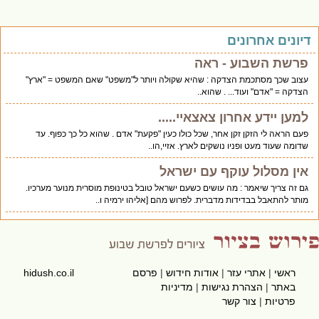
יונים אחרונים
פרשת השבוע - ראה
עצוב שכך מסתכמת הצדקה : שהיא שקולה ויותר ל"משפט" שאם המשפט = "ארץ"
הצדקה = "אדם" ועוד... . שהוא..
למען יידע אחרון צאצאיי.....
פעם הראה לי הזקן זקן אחר, שכל כולו כעין "פקעת" אדם . שהוא כל כך כפוף. עד
שדומה שעוד מעט ופניו נושקים לארץ. אזיי,הו..
אין מסלול עוקף עם ישראל
גם זה צריך שיאמר : מה עושים כשעם ישראל טובל בטינופת מוסרית מנוער מערכיו.
מותר להתאבל בבדידות מדברית. לפרוש מהם [אליהו ירמיה ו..
ראשי
|
אתרי עזר
|
אודות חידוש
|
פרסם
hidush.co.il
באתר
|
הצהרת נגישות
|
מדיניות
פרטיות
|
צור קשר