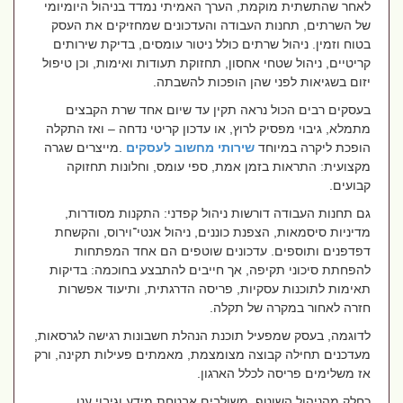
לאחר שהתשתית מוקמת, הערך האמיתי נמדד בניהול היומיומי
של השרתים, תחנות העבודה והעדכונים שמחזיקים את העסק
בטוח וזמין. ניהול שרתים כולל ניטור עומסים, בדיקת שירותים
קריטיים, ניהול שטחי אחסון, תחזוקת תעודות ואימות, וכן טיפול
יזום בשגיאות לפני שהן הופכות להשבתה
.
בעסקים רבים הכול נראה תקין עד שיום אחד שרת הקבצים
מתמלא, גיבוי מפסיק לרוץ, או עדכון קריטי נדחה – ואז התקלה
הופכת ליקרה במיוחד
שירותי מחשוב לעסקים
.
מייצרים שגרה
מקצועית: התראות בזמן אמת, ספי עומס, וחלונות תחזוקה
קבועים
.
גם תחנות העבודה דורשות ניהול קפדני: התקנות מסודרות,
מדיניות סיסמאות, הצפנת כוננים, ניהול אנטי־וירוס, והקשחת
דפדפנים ותוספים. עדכונים שוטפים הם אחד המפתחות
להפחתת סיכוני תקיפה, אך חייבים להתבצע בחוכמה: בדיקות
תאימות לתוכנות עסקיות, פריסה הדרגתית, ותיעוד אפשרות
חזרה לאחור במקרה של תקלה.
לדוגמה, בעסק שמפעיל תוכנת הנהלת חשבונות רגישה לגרסאות,
מעדכנים תחילה קבוצה מצומצמת, מאמתים פעילות תקינה, ורק
אז משלימים פריסה לכלל הארגון
.
כחלק מהניהול השוטף, משולבים אבטחת מידע וגיבוי ענן