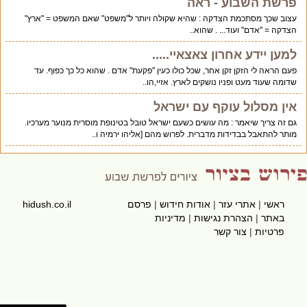
פרשת השבוע - ראה
עצוב שכך מסתכמת הצדקה : שהיא שקולה ויותר ל"משפט" שאם המשפט = "ארץ"
הצדקה = "אדם" ועוד... . שהוא..
למען יידע אחרון צאצאיי.....
פעם הראה לי הזקן זקן אחר, שכל כולו כעין "פקעת" אדם . שהוא כל כך כפוף. עד
שדומה שעוד מעט ופניו נושקים לארץ. אזיי,הו..
אין מסלול עוקף עם ישראל
גם זה צריך שיאמר : מה עושים כשעם ישראל טובל בטינופת מוסרית מנוער מערכיו.
מותר להתאבל בבדידות מדברית. לפרוש מהם [אליהו ירמיה ו..
ראשי
|
אתרי עזר
|
אודות חידוש
|
פרסם
hidush.co.il
באתר
|
הצהרת נגישות
|
מדיניות
פרטיות
|
צור קשר