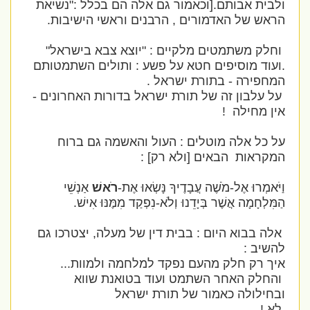
ולבית אבותם.[וכאמור גם אלה הם בכלל :"נשיאת
הראש של האדמורים , הרבנים וראשי הישיבות.
וחלק משתמטים מלקיים : "יוצא צבא בישראל"
.ועוד מוסיפים חטא על פשע : ותולים השתמטותם
המחפירה - בתורת ישראל .
על עלבון זה של תורת ישראל בדורות האחרונים -
אין מחילה !
על כל אלה מוטלים : העול והאשמה גם ברוח
המקראות הבאים [ולא רק] :
וַיֹּאמְרוּ אֶל-מֹשֶׁה עֲבָדֶיךָ נָּשְׂאוּ אֶת-
רֹאשׁ
אַנְשֵׁי
הַמִּלְחָמָה אֲשֶׁר בְּיָדֵנוּ וְלֹא-נִפְקַד מִמֶּנּוּ אִישׁ.
אלה בבוא היום : בבית דין של מעלה, יצטרכו גם
להשיב :
איך רק חלק מהעם נפקד למלחמה ולמוות...
והחלק האחר השתמט ועוד בטואנת שווא
ובחילולה כאמור של תורת ישראל
לא !