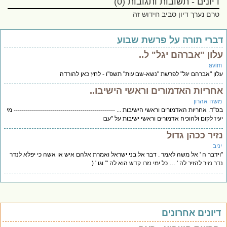
דיונים - תשובות ותגובות (0)
טרם נערך דיון סביב חידוש זה
ברי תורה על פרשת שבוע
לון "אברהם יגל" ל..
avi
ון "אברהם יגל" לפרשת "נשא-שבועות" תשפ"ו - לחץ כאן להורדה
חריות האדמורים וראשי הישיבו..
שה אהרון
"ד. אחריות האדמורים וראשי הישיבות ... -------------------------------------------------- מי
יז לקום ולהוכיח אדמורים וראשי ישיבות על "עבו
זיר ככהן גדול
יב
ידבר ה ' אל משה לאמר . דבר אל בני ישראל ואמרת אלהם איש או אשה כי יפלא לנדר
ר נזיר להזיר לה ' … כל ימי נזרו קדש הוא לה '” וגו ' (
יונים אחרונים