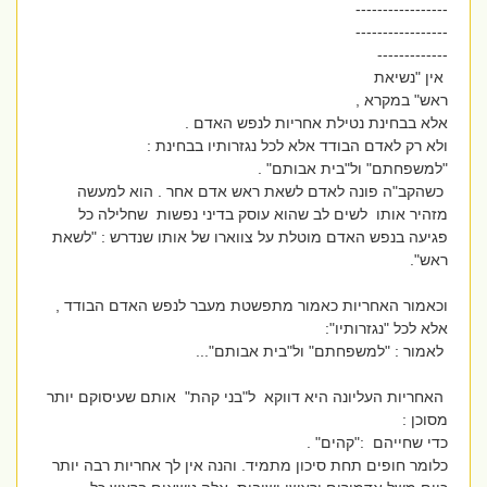
-----------------
-----------------
-------------
אין "נשיאת
ראש" במקרא ,
אלא בבחינת נטילת אחריות לנפש האדם .
ולא רק לאדם הבודד אלא לכל נגזרותיו בבחינת :
"למשפחתם" ול"בית אבותם" .
כשהקב"ה פונה לאדם לשאת ראש אדם אחר . הוא למעשה
מזהיר אותו לשים לב שהוא עוסק בדיני נפשות שחלילה כל
פגיעה בנפש האדם מוטלת על צווארו של אותו שנדרש : "לשאת
ראש".
וכאמור האחריות כאמור מתפשטת מעבר לנפש האדם הבודד ,
אלא לכל "נגזרותיו":
לאמור : "למשפחתם" ול"בית אבותם"...
האחריות העליונה היא דווקא ל"בני קהת" אותם שעיסוקם יותר
מסוכן :
כדי שחייהם :"קהים" .
כלומר חופים תחת סיכון מתמיד. והנה אין לך אחריות רבה יותר