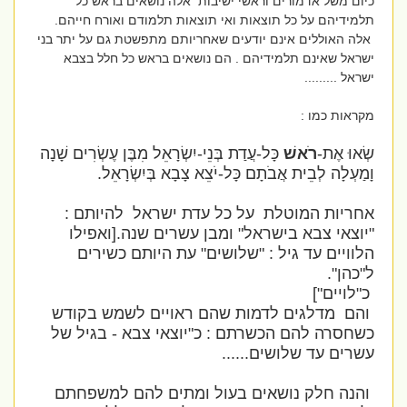
כיום משל אדמורים וראשי ישיבות אלה נושאים בראש כל
תלמידיהם על כל תוצאות ואי תוצאות תלמודם ואורח חייהם.
אלה האוללים אינם יודעים שאחריותם מתפשטת גם על יתר בני
ישראל שאינם תלמידיהם . הם נושאים בראש כל חלל בצבא
ישראל .........
מקראות כמו :
שְׂאוּ אֶת-
רֹאשׁ
כָּל-עֲדַת בְּנֵי-יִשְׂרָאֵל מִבֶּן עֶשְׂרִים שָׁנָה
וָמַעְלָה לְבֵית אֲבֹתָם כָּל-יֹצֵא צָבָא בְּיִשְׂרָאֵל.
אחריות המוטלת על כל עדת ישראל להיותם :
"יוצאי צבא בישראל" ומבן עשרים שנה.[ואפילו
הלוויים עד גיל : "שלושים" עת היותם כשירים
ל"כהן".
כ"לויים"]
והם מדלגים לדמות שהם ראויים לשמש בקודש
כשחסרה להם הכשרתם : כ"יוצאי צבא - בגיל של
עשרים עד שלושים......
והנה חלק נושאים בעול ומתים להם למשפחתם