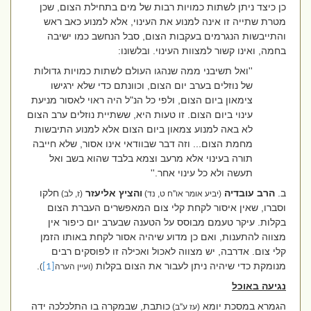
כן כיצד ניתן לשתות כמויות רבות של מים בתחילת הצום, שכן
מטרת שתייה זו אינה למנוע את העינוי, אלא למנוע כאב ראש
והתייבשות הנגרמים בעקבות הצום, סבל הנחשב כמו ישיבה
בחמה, ואינו קשור למצוות העינוי. ובלשונו:
''ואל תשיבני ממה שנהגו העולם לשתות כמויות גדולות
של נוזלים בערב יום הצום, וכוונתם כדי שלא ירגישו
צימאון ביום הצום, ולפי כל הנ"ל היה ראוי לאסור מניעת
עינוי ביום הצום. זו טעות היא, ששתיית נוזלים ערב הצום
לא באה למנוע צמאון ביום הצום אלא למנוע התיבשות
מחמת הצום... וזה דבר שבוודאי אינו אסור, שלא חייבה
תורה בעינוי אלא מרעב וצמא בלבד שהוא בשב ואל
תעשה ולא כל עינוי אחר.''
ב.
הרב עובדיה
והציץ אליעזר
חלקו
(יביע אומר או''ח ט, נד)
(ז, לב)
וסברו, שאין איסור לקחת קלי צום המאפשרים העברת הצום
בקלות. עיקר טעמם מבוסס על הטענה שבערב יום כיפור אין
מצווה להתענות, ואם כן מדוע שיהיה אסור לקחת באותו הזמן
קלי צום. אדרבה, יש מצווה לאכול ואכילה זו לפוסקים רבים
מנומקת כדי שיהיה ניתן לעבור את הצום בקלות
.
(ועיין הערה
[1]
)
נגיעה באוכל
הגמרא במסכת יומא
כותבת, שבמקרה בו התלכלכה ידה
(עז ע''ב)