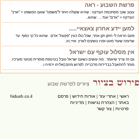
פרשת השבוע - ראה
עצוב שכך מסתכמת הצדקה : שהיא שקולה ויותר ל"משפט" שאם המשפט = "ארץ"
הצדקה = "אדם" ועוד... . שהוא..
למען יידע אחרון צאצאיי.....
פעם הראה לי הזקן זקן אחר, שכל כולו כעין "פקעת" אדם . שהוא כל כך כפוף. עד
שדומה שעוד מעט ופניו נושקים לארץ. אזיי,הו..
אין מסלול עוקף עם ישראל
גם זה צריך שיאמר : מה עושים כשעם ישראל טובל בטינופת מוסרית מנוער מערכיו.
מותר להתאבל בבדידות מדברית. לפרוש מהם [אליהו ירמיה ו..
ראשי
|
אתרי עזר
|
אודות חידוש
|
פרסם
hidush.co.il
באתר
|
הצהרת נגישות
|
מדיניות
פרטיות
|
צור קשר