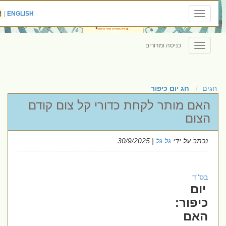
|
ENGLISH
Toggle
navigation
כניסה ומדורים
Toggle
navigation
חגים
חג יום כיפור
האם מותר לקחת כדורי קל צום קודם
הצום
נכתב על ידי
גל גל
| 30/9/2025
בס''ד
יום
כיפור:
האם