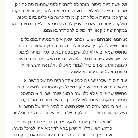
של אשה ביום כיפור, מותר לה לרוחצה לפני שנותנת פת לתינוק,
שכן זו רחיצה שלא לצורך תענוג. מגמרא זו למדו, שבוודאי במקום
צורך כמו נתינת אוכל לתינוק, מותר לגעת באוכלים ביום כיפור.
נחלקו הפוסקים, האם יש עניין להימנע מנגיעות לא הכרחיות, כמו
במקרה שתינוק או ילד יכולים להסתדר בעצמם:
א.
המגן אברהם
כתב, שאין איסור בנגיעה במאכלים,
(תריב, ו)
וסבר שיש לחלק בין נגיעה זו לבין נגיעה בחמץ האסורה בפסח
מחשש שמא יבוא לאוכלו, שכן בפסח באופן כללי מותר לאכול,
לכן יש חשש שיבוא בטעות לאכול דברים האסורים. ביום כיפור
לעומת זאת, האדם בדל לגמרי מאכילה, ולכן אין חשש על ידי
נגיעה באוכל שיבוא שיבא לאוכלו.
עוד הוסיף, שכפי שראינו לעיל אחד התירוצים של הרשב''א
לשאלה מדוע הותר העיסוק במאכל רק מהמנחה ולמעלה, הוא
מחשש שמא יבוא לאוכלו, שם המצב שונה, שכן הוא מתעסק
ממש בהתקנת האוכל לאכילתו. כך בפועל פסק גם
הב''ח
(תריא,
, אם כי כתב שהסיבה שלא חוששים לתירוץ זה של הרשב''א
ד)
היא, ששאר הראשונים חולקים על דבריו ועליהם סומכים. ובלשונו:
''ונראה דכיוון שנהגו להקל, אם כן בוודאי נהגו כן על פי
פירוש רש"י, דלא חיישינן בהא לדילמא אתי למיכל מיניה.
ועוד דאף הר"ן והרב המגיד כתבו עוד טעם אחר, דקודם