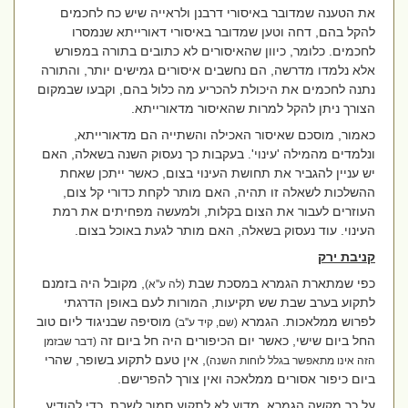
את הטענה שמדובר באיסורי דרבנן ולראייה שיש כח לחכמים
להקל בהם, דחה וטען שמדובר באיסורי דאורייתא שנמסרו
לחכמים. כלומר, כיוון שהאיסורים לא כתובים בתורה במפורש
אלא נלמדו מדרשה, הם נחשבים איסורים גמישים יותר, והתורה
נתנה לחכמים את היכולת להכריע מה כלול בהם, וקבעו שבמקום
הצורך ניתן להקל למרות שהאיסור מדאורייתא.
כאמור, מוסכם שאיסור האכילה והשתייה הם מדאורייתא,
ונלמדים מהמילה 'עינוי'. בעקבות כך נעסוק השנה בשאלה, האם
יש עניין להגביר את תחושת העינוי בצום, כאשר ייתכן שאחת
ההשלכות לשאלה זו תהיה, האם מותר לקחת כדורי קל צום,
העוזרים לעבור את הצום בקלות, ולמעשה מפחיתים את רמת
העינוי. עוד נעסוק בשאלה, האם מותר לגעת באוכל בצום.
קניבת ירק
כפי שמתארת הגמרא במסכת שבת
, מקובל היה בזמנם
(לה ע''א)
לתקוע בערב שבת שש תקיעות, המורות לעם באופן הדרגתי
לפרוש ממלאכות. הגמרא
מוסיפה שבניגוד ליום טוב
(שם, קיד ע''ב)
החל ביום שישי, כאשר יום הכיפורים היה חל ביום זה
(דבר שבזמן
, אין טעם לתקוע בשופר, שהרי
הזה אינו מתאפשר בגלל לוחות השנה)
ביום כיפור אסורים ממלאכה ואין צורך להפרישם.
על כך מקשה הגמרא, מדוע לא לתקוע סמוך לשבת, כדי להודיע