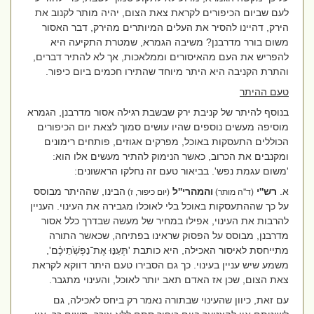
לעם שביום הכיפורים לקראת צאת הצום, יהיה מותר לקנוב את
הירק, דהיינו להסיר את העלים המיותרים מהירק, דבר האסור
משום בורר מדרבנן? משיבה הגמרא, שמטרת התקיעה היא
להפריש את העם מהאיסורים וממלאכות, אך לא להתיר דברים,
והתרת הקניבה היא היתר מיוחד שהתירו חכמים ביום כיפור.
טעם ההיתר
בנוסף להיתר של קניבת ירק שבשבת רגילה אסור מדרבנן, הגמרא
מוסיפה מעשים נוספים שהיו עושים סמוך לצאת יום הכיפורים
הכוללים התעסקות באוכל, מפרקים אגוזים, פותחים רימונים
ומקנבים את הכרוב, כאשר הנימוק להתיר מעשים אלו הוא:
'משום עגמת נפש'. בביאור טעם זה נחלקו הראשונים:
א.
רש''י
והמהרי''ל
הבינו, שההיתר מבוסס
(ד''ה מותר)
(יום כיפור, ז)
על כך שההתעסקות באוכל בלי לאוכלו מגבירה את העינוי. העניין
להרבות את העינוי, אפילו במחיר של מעשה שבדרך כלל אסור
מדרבנן, מבוסס על הפסוק שראינו בפתיחה, שכאשר התורה
מתייחסת לאיסור האכילה, היא כותבת '
תְּעַנּ֣וּ אֶת־נַפְשֹֽׁתֵיכֶ֗ם
',
משמע שיש עניין בעינוי. כך גם הסבירו טעם היתר דווקא לקראת
צאת הצום, שכן אז האדם תאב יותר לאוכל, והעינוי מתגבר.
עם זאת, כיוון שהעינוי שבתורה נאמר רק ביחס לאכילה, גם