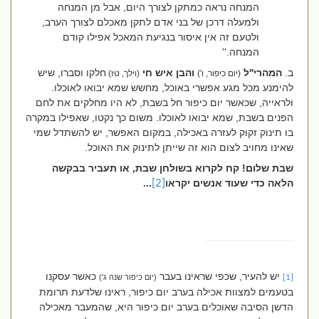
המנחה נראה כמתקן לצורך היום, אבל מן המנחה
ולמעלה דרכן של בני אדם לתקן מאכלם לצורך הערב,
ולטעם זה אין איסור בנגיעת המאכל אפילו קודם
המנחה.''
ב.
המהרי''ל
והבן איש חי
חלקו וסברו, שיש
(יום כיפור, ו')
(וילך, טז)
להימנע מכל מגע אפשרי באוכל, מחשש שמא יבואו לאוכלו.
ולראייה, שכאשר יום כיפור חל בשבת, לא היו מחלקים את לחם
הפנים בשבת, שמא יבואו לאוכלו. משום כך נקטו, שאפילו במקרה
בו תינוק זקוק לעזרה באכילה, במקום האפשר, יש להשתדל שמי
שאינו מחויב לצום הוא זה שייתן לתינוק את האוכל.
שבת שלום! קח לקרוא בשולחן שבת, או תעביר בבקשה
הלאה כדי שעוד אנשים יקראו
[2]
...
יש להעיר, שכפי שראינו בעבר
כאשר עסקנו
[1]
(יום כיפור שנה ג')
בטעמים למצוות אכילה בערב יום כיפור, ראינו שלדעת תרומת
הדשן הסיבה שאוכלים בערב יום כיפור היא, שהמעבר מאכילה