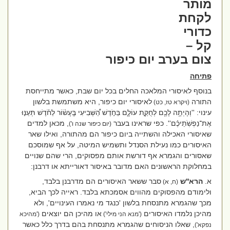
מותר
לקחת
כדורי
קל –
צום בערב יום כיפור
פתיחה
בנוסף לאיסורי המלאכה החלים בכל יום שבת, כאשר מתייחסת
התורה
לאיסורי יום כיפור, היא משתמשת בלשון
(ויקרא טז, כט)
עינוי: ''
וְהָיְתָ֥ה לָכֶ֖ם לְחֻקַּ֣ת עוֹלָ֑ם בַּחֹ֣דֶשׁ הַ֠שְּׁבִיעִי בֶּֽעָשׂ֨וֹר לַחֹ֜דֶשׁ תְּעַנּ֣וּ
אֶת־נַפְשֹֽׁתֵיכֶ֗ם
''. כפי שראינו בעבר
, מכאן למדים
(יום כיפור שנה ו')
שאיסורי האכילה והשתייה ביום כיפור הם מהתורה, ואילו שאר
האיסורים כמו נעילת הסנדל ותשמיש המיטה, על אף שמוסכם
שאסורים והגמרא אף דורשת אותם מפסוקים, הרי שהם שנויים
במחלוקת הראשונים האם מדובר באיסור דאורייתא או דרבנן:
א.
הרא''ש
סבר ששאר האיסורים הם מדרבנן בלבד,
(ח, א)
ולימודם מהפסוקים מהווים אסמכתא בלבד. ראייה לכך הביא,
מכך שהגמרא מתנסחת בלשון 'כנגד מי נאמרו העינויים', ולא
מהיכן נלמדו האיסורים
או מהיכן הם יוצאים
('מנא הני מילי')
('מהיכא
, שאלו הניסוחים שהגמרא מתנסחת בהם בדרך כלל כאשר
נפקא')