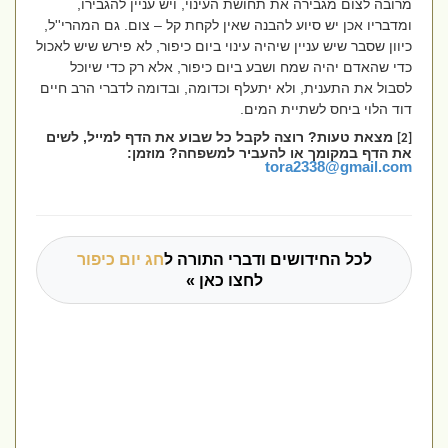
מרובה לצום מגבירה את תחושת העינוי, ויש עניין להגבירו,
ומדבריו אכן יש סיוע להבנה שאין לקחת קל – צום. גם המהרי''ל,
כיוון שסבר שיש עניין שיהיה עינוי ביום כיפור, לא פירש שיש לאכול
כדי שהאדם יהיה שמח ושבע ביום כיפור, אלא רק כדי שיוכל
לסבול את התענית, ולא יתעלף וכדומה, ובדומה לדברי הרב חיים
דוד הלוי ביחס לשתיית המים.
מצאת טעות? רוצה לקבל כל שבוע את הדף למייל, לשים
[2]
את הדף במקומך או להעביר למשפחה? מוזמן:
tora2338@gmail.com
לכל החידושים ודברי התורה ל
חג יום כיפור
לחצו כאן »