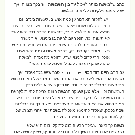
כתב שלמעשה מותר לאכול עד בין השמשות ויש בכך מצווה, אך
יש להימנע מלקיחת קלי צום. ובלשונו:
''יש לחקור הא דנוהגין כמה אנשים, לעשות בערב יום
כיפור סגולות שונות שלא ירגישו הצום... ואני העני בדעת
חושש אם יאות לעשות כך, דפשטות הקרא דכל נפש אשר
לא תעונה וכו', הוא חיוב להיות בו בעינוי, ואיך נעשה
דברים הגורמים להסיר העינוי ביום הקדוש. ובשבת פירש
רש''י מותר בקניבת ירק, דהכא משום עגמת נפש ואינו
אוכל, הרי קרוב לעינוי ושרי, ודווקא מהמנחה ולמעלה
שהוא שואף ומצפה לאכול, ואיכא עגמת נפש.''
גם
הרב חיים דוד הלוי
סבר שיש בכך איסור, אך
(מים חיים ב, מ)
מטעם אחר. הוא לא קיבל את הנחת השדי חמד שעל האדם לחוש
את הצום במהלך כל היום, ולכן יש לדון כיצד אוכלים בבין
השמשות וכו', אלא טען שעיקר הרגשת הצום צריכה להיות לקראת
סיום התענית. ולחיזוק דבריו, שהרי האוכל בערב יום כיפור, לא
אמור לחוש את הצום עד שעות הצהריים. משום כך גם בהלכות
שבת נפסק, שאסור להימנע מאכילה בשבת עד אחרי חצות, שכן
רק לאחר זמן זה חשים בתחושת התענית.
משום כך ביאר, שעיקר הבעיה בנטילת קלי צום היא שלא
מרגישים את הצום במשך כל היום כלל. והוסיף, שאין קושיה אם