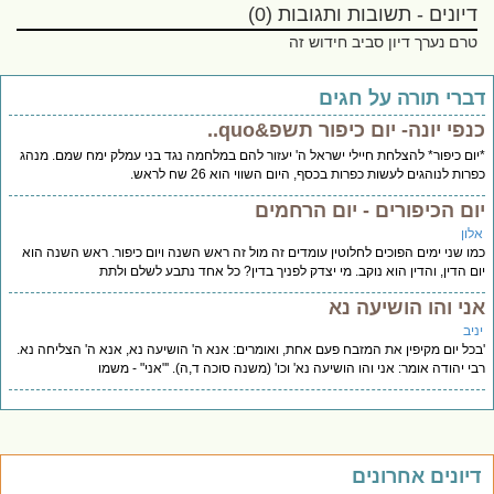
דיונים - תשובות ותגובות (0)
טרם נערך דיון סביב חידוש זה
ברי תורה על חגים
פי יונה- יום כיפור תשפ&quo..
ום כיפור* להצלחת חיילי ישראל ה' יעזור להם במלחמה נגד בני עמלק ימח שמם. מנהג
רות לנוהגים לעשות כפרות בכסף, היום השווי הוא 26 שח לראש.
ום הכיפורים - יום הרחמים
לון
ו שני ימים הפוכים לחלוטין עומדים זה מול זה ראש השנה ויום כיפור. ראש השנה הוא
ם הדין, והדין הוא נוקב. מי יצדק לפניך בדין? כל אחד נתבע לשלם ולתת
ני והו הושיעה נא
יב
כל יום מקיפין את המזבח פעם אחת, ואומרים: אנא ה' הושיעה נא, אנא ה' הצליחה נא.
י יהודה אומר: אני והו הושיעה נא' וכו' (משנה סוכה ד,ה). '"אני" - משמו
יונים אחרונים