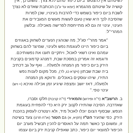
לשיטתם אין להצטער ביום כיפור סתם ללא צורך. משום כך, אין
קושיה על שיטתם מהגמרא
הכותבת שאדם לא נצרך
(יומא עד ע''ב)
לשבת ביום כיפור בשמש כדי להרבות בעינויו, שכן למרות
שהסיבה לכך היא שאין טעם לעשות מעשים המגבירים את
העינוי, עינוי זה גם לא מתייחסת לפרישה מאכילה. ובלשון
המהרי''ל:
''אמר מהר"י סג"ל, מה שנוהגין הנערים לשחוק באגוזים
ביום כיפור היינו לעוגמת נפש ולעינוי, שמיצר להם בשחוק
עמהם ואינו רשאי לאכול, ויתקיים תענו את נפשותיכם.
ודוגמא זה אמרינן במסכת שבת, דמנהג קדמונים בקניבת
הירק ביום כיפור מן המנחה ולמעלה... ואף על גב דכתיב
ביה שבת שבתון
, מכל מקום לענות נפש
(ויקרא כג, לד)
התירו, שיהו עוסקים באוכלים. ודווקא מן המנחה
ולמעלה, דאז יושב ומצפה שיגיע זמן אכילה ואיכא
(= ויש)
עינוי טפי.''
ב.
הרשב''א
והמאירי
חלקו וסברו,
(ד''ה ופירוש)
(ד''ה קניבת)
שאדרבה, הסיבה שהתירו לקנוב ירק היא כדי להפחית בעוגמת
הנפש, שבסוף הצום יוכלו לאכול מיד, ולא ויצטרכו לעסוק בהכנת
הירק. כפי שהעיר
הט''ז
גם
הטור
צעד בשיטה
(תקיא, א)
(או''ח תרט)
זו, ומשום כך כאשר תמה על האוסרים להכין תבשיל מערב יום
הכיפור למוצאי יום כיפור, כתב שאפילו קניבת ירק ביום עצמו