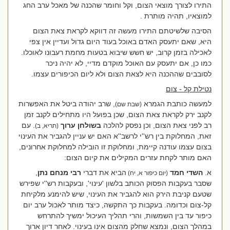
התירו לצורך מוצאי הצום, וקל וחומר שהכנה של מאכל ערב החג
למוצאיו, תהיה מותרת .
הסיבה שלשיטתם התירו מעשה זה דווקא לקראת צאת הצום
היא, שאם יתעסק האדם באוכל בעוד היום גדול ועדיין אין צפי
לאכילה בזמן קרוב, יש חשש שיבוא בטעות מחמת רעבונו לאוכלו.
כמו כן, אם יתעסק עם האוכל מוקדם מדיי, לא יהיה ניכר
לסובבים שההכנה היא לצאת הצום ולא ליום הכיפורים עצמו.
נטילת קל - צום
למעשה כותבת הגמרא
, שרב יהודה ביטל את האפשרות
(שבת שם)
לקנב ירק לקראת צאת הצום, שכן בפועל היו מתחילים לקנב זמן
רב לפני צאת הצום, וכן נפסק להלכה
בשולחן ערוך
. עם
(תריא, ב)
זאת, המחלוקת בין רש''י לרשב''א האם יש עניין להגביר את העינוי
בצום עצמו עודנה קיימת, ומחלוקת זו הובילה למחלוקת אחרונים,
האם מותר לקחת עזרים המקילים את קיום הצום:
א.
השדי חמד
הביא את דברי
רבי מנחם נתן
,
(יום כיפור א, יח)
שסבר בעקבות הפסוק הכותב בלשון 'עינוי', ובעקבות רש''י שפירש
שטעם קניבת הירק הוא להגביר את העינוי, שיש להימנע מלקיחת
קל-צום וכדומה. בעקבות כך התקשה, כיצד מותר לאכול ערב יום
כיפור עד בין השמשות, והרי תהליך העיכול ימשיך להתרחש
במהלך הצום, ונמצא שחלק מהצום אינו בעינוי. לאחר דיון ארוך