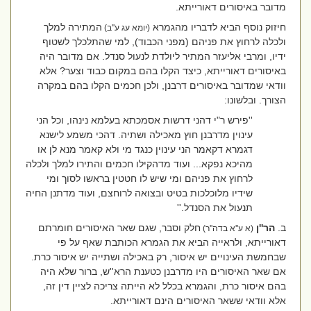
מדובר באיסורים דאורייתא.
חיזוק נוסף הביא לדבריו מהגמרא
המתירה למלך
(יומא עג ע''ב)
ולכלה לרחוץ את פניהם (מפני הכבוד), למי שהתלכלך לשטוף
ידיו, ומרבי אליעזר המתיר ליולדת לנעול סנדל. אם מדובר היה
באיסורים דאורייתא, כיצד הקלו בהם במקום כבוד וצער? אלא
וודאי שמדובר באיסורים דרבנן, ולכן חכמים הקלו בהם במקרה
הצורך. ובלשונו:
''פירש ר"י דהני דרשות אסמכתא בעלמא נינהו, וכל הני
עינוין מדרבנן חוץ מאכילה ושתיה. דהכי משמע לישנא
דגמרא דקאמר הני עינוין כנגד מי ולא קאמר מנא לן או
מהיכא נפקא... ועוד מדהקילו חכמים והתירו למלך ולכלה
לרחוץ את פניהם ומי שיש לו חטטין בראשו לסוך ומי
שידיו מלוכלכות בטיט ובצואה לרוחצם, ועוד מדתנן החיה
תנעול את הסנדל.''
ב.
הר''ן
חלק וסבר, שגם שאר האיסורים חומרתם
(א ע''א בדה''ר)
דאורייתא, ולראייה הביא את הגמרא הכותבת שאף על פי
שבחמשת העינויים יש איסור, רק באכילה ושתייה יש איסור כרת.
אם שאר האיסורים היו מדרבנן כטענת הרא''ש, ברור שלא היה
בהם איסור כרת, והגמרא בכלל לא הייתה צריכה לציין דין זה,
אלא וודאי ששאר האיסורים הינם דאורייתא.