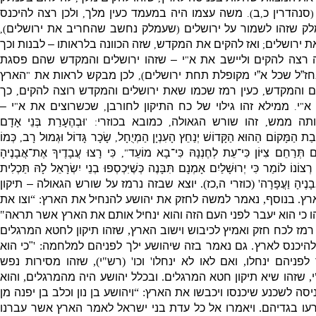
סנהדרין כ
ב
משה עצמו היה במעמד כעין מלך
ולכן רצה להיכנס
,
).
,
(
ק שזהו לשמור על ירושלים
שעמלק נחשב שהחריב את ירושלים
),
(
ת ירושלים
ואז להקים את המקדש
שזה הכוונה בלראותו – לבנות וכך
,
;
 רצה להקים וליישב את א
י – שזהו ירושלים והמקדש שהם פסגת
"
ז”ל שכל א”י מקופלת תחת ירושלים
לכן מבקש לראות את
הארץ
"
),
ים והמקדש
כעין רמז שכמו שאת ירושלים והמקדש רוצה להקים
כך
,
,
 א
י
ממילא זהו גילוי של כח התיקון לחורבן
שכשרוצים את א
י –
"
,
.
"
ותה ממש
זהו שורש הגאולה
כמובא בכוזרי
וּבְהֶעָרַת בְּנֵי אָדָם
: '
,
,
ַת הַמָּקוֹם הַהוּא הַקָּדוֹשׁ יְנַחֵץ הָעִנְיָן הַמְיֻחָל
שָׂכָר גָּדוֹל וּגְמוּל רָב
כְּמוֹ
,
,
 תְּרַחֵם צִיּוֹן כִּי־עֵת לְחֶנְנָהּ כִּי־בָא מוֹעֵד
כִּי רָצוּ עֲבָדֶיךָ אֶת־אֲבָנֶיהָ
",
רְצוֹנוֹ לוֹמַר כִּי יְרוּשָׁלַיִם אָמְנָם תִּבָּנֶה כְּשֶׁיִּכְסְפוּ בְ
נֵי יִשְׂרָאֵל לָהּ תַּכְלִית
בָנֶיהָ וַעֲפָרָה
' (
כוזרי ה
,
כז
).
יוצא שבזה נרמז על שורש הגאולה – תיקון
רץ
.
בנוסף
,
נאמר למשה לחזק את יהושע להנחיל את הארץ
: “
וצו את
ו כי הוא יעבר לפני העם הזה והוא ינחיל אותם את הארץ אשר תראה
"
רמז לכח חזק ואמיץ לכיבוש וישוב הארץ
,
שזהו תיקון לחטא המרגלים
להיכנס לארץ
.
גם נאמר בזה שיהושע ילך לפניהם למלחמה
: '
"
כי הוא
לפניהם ינחלו
,
ואם לאו לא ינחלו
'
וכו
' (
רש
"
י
),
שזהו מסירות נפש
י
,
שזהו שיא תיקון חטא המרגלים
.
ובכלל יהושע היה מהמרגלים
,
והוא
ניסה לשכנע שיכנסו ויכבשו את הארץ
: “
ויהושע בן נון וכלב בן יפנה מן
עו בגדיהם
.
ויאמרו אל כל עדת בני ישראל לאמר הארץ אשר עברנו