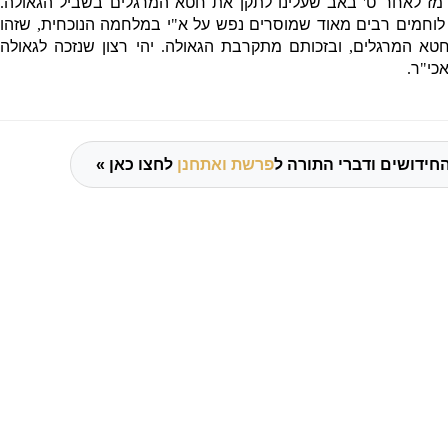
רמז לאחר ט
'
באב שעלינו לתקן את חטא המרגלים בשביל הגאולה
.
 לוחמים רבים מאוד שמוסרים נפש על א
"
י במלחמה הנוכחית
,
שזהו
לחטא המרגלים
,
ובזכותם מתקרבת הגאולה
.
יהי רצון שנזכה לגאולה
כי
"
ר
.
חידושים ודברי התורה ל
פרשת ואתחנן
לחצו כאן »