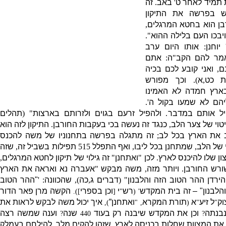
 תמיד לאחר ט
'
באב
.
זה
ש בפרשה את התיקון
ן הוא בחטא המרגלים
,
יבכו העם בלילה ההוא
".
יוחנן
:
אותו היום ערב
מר להם הקב
"
ה
:
אתם
ם
,
ואני קובע לכם בכיה
ת כט
,
א
).
וכך מפורש
בארץ חמדה לא האמינו
ליהם לא שמעו בקול ה
'.
יל אותם במדבר
.
ולהפיל זרעם בגוים ולזרותם בארצות
" (
תהלים
יטוי של צער הלב
,
כנגד זה נעשה בכי בעקבות החורבן
.
התיקון לזה הוא
ב את הארץ בכל לב
;
זה מתגלה בפרשה בתחנוניו של משה להכנס
י של הלב
,
שמתחנן בכל ליבו
,
ואף התפלל
515
תפילות בשביל זה
,
שזה
ן שלו להיכנס לארץ
.
לכן
"
ואתחנן
"
זה גילוי של תיקון לחטא המרגלים
,
ורש החורבן
.
ויותר מזה
,
משה מבקש
"
אעברה נא ואראה את הארץ
רדן ההר הטוב הזה והלבנון
" (
דברים ג
,
כה
),
שהכוונה
: '
"
ההר הטוב
הלבנון
" –
זה בית המקדש
רש
י
וכן בספרי
הקשה מרן פאר הדור
]).
[
"
' (
וק
ל זיע
א
תורת המקרא
ואתחנן”
איך יכול משה לבקש לראות את
),
, "
(
"
"
נבנתה
וכן את המקדש שיבנה רק בעוד
שנה
וענה שמשה רצה
?
440
?
 את המצוות שחלות בכניסה לארץ
שזהו להקים מלך
להילחם בעמלק
,
,