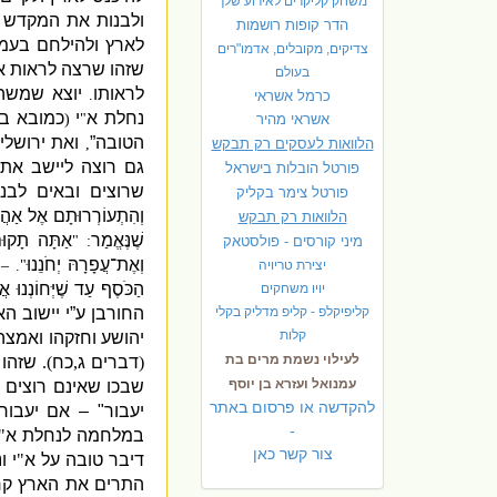
משחק קליקרים לאירוע שלך
ולבנות את המקדש
הדר קופות רושמות
לארץ ולהילחם בעמל
צדיקים, מקובלים, אדמו"רים
שזהו שרצה לראות א
בעולם
לראותו
יוצא שמשה
.
כרמל אשראי
נחלת א
י
כמובא בח
אשראי מהיר
"
(
הטובה”
ואת ירושל
הלוואות לעסקים רק תבקש
,
גם רוצה ליישב את
פורטל הובלות בישראל
שרוצים ובאים לבנ
פ
ורטל צימר בקליק
וְהִתְעוֹרְרוּתָם אֶל אַהֲב
הלוואות רק תבקש
שֶׁנֶּאֱמַר
אַתָּה תָקוּם
מיני קורסים - פולסטאק
: "
וְאֶת־עֲפָרָהּ יְחֹנֵנוּ
יצירת טריויה
". –
הַכֹּסֶף עַד שֶׁיְּחוֹנְנוּ אֲ
יויו משחקים
קליפיקלפ - קליפ מדליק בקלי
החורבן ע”י יישוב הא
קלות
יהושע וחזקהו ואמצה
לעילוי נשמת מרים בת
(
דברים ג
,
כח
).
שזהו 
עמנואל ועזרא בן יוסף
שבכו שאינם רוצים 
להקדשה או פרסום באתר
יעבור
" –
אם יעבור 
-
במלחמה לנחלת א
"
צור קשר כאן
דיבר טובה על א
"
י ו
התרים את הארץ קר