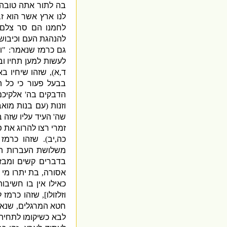
בה לתור אתה טובה
לנו ארץ אשר הוא ז
לחמנו הם סר צלם 
להנהגת העם וכיבוש
גם כרמז שנאמר
: "
ו
לעשות למען תחיו ו
ד
,
א
),
שזהו שיחיו בא
בבעל פעור כי כל 
הדבקים בה
'
אלקיכם
וזנות
(
עם בנות מואב
שה
'
העיד עליו שזה
זמרי רצו להרוג את 
כה
,
יב
).
שזהו כרמז 
משלושת העברות הח
בדברים קשים ומבז
אסורה
,
בת יתרו מי 
כאילו אין בו חשיבו
וזלזולו
],
שזהו כרמז 
חטא המרגלים
,
שנאמ
לבא כשיקומו לתחי