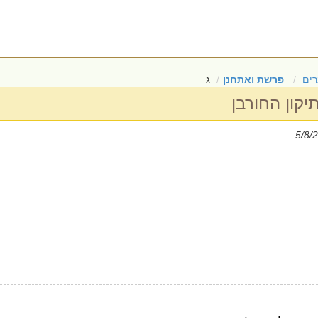
ים
פרשת ואתחנן
ג
יקון החורבן