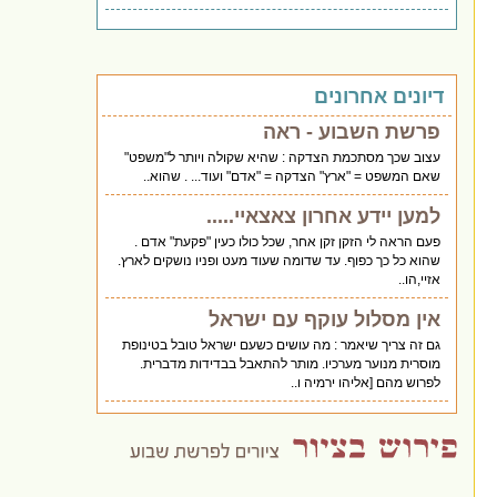
דיונים אחרונים
פרשת השבוע - ראה
עצוב שכך מסתכמת הצדקה : שהיא שקולה ויותר ל"משפט"
שאם המשפט = "ארץ" הצדקה = "אדם" ועוד... . שהוא..
למען יידע אחרון צאצאיי.....
פעם הראה לי הזקן זקן אחר, שכל כולו כעין "פקעת" אדם .
שהוא כל כך כפוף. עד שדומה שעוד מעט ופניו נושקים לארץ.
אזיי,הו..
אין מסלול עוקף עם ישראל
גם זה צריך שיאמר : מה עושים כשעם ישראל טובל בטינופת
מוסרית מנוער מערכיו. מותר להתאבל בבדידות מדברית.
לפרוש מהם [אליהו ירמיה ו..