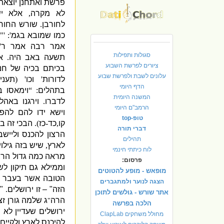
פרשת ואתחנן יוצאת
לא מקרה
,
אלא י
לחורבן
.
שורש החורב
כמו שמובא בגמ
': '"
ו
אמר רבה אמר ר
'
סגולות ותפילות
תשעה באב היה
.
א
ציורים לפרשת השבוע
בכיתם בכיה של חנ
עלונים לשבת ולפרשת שבוע
לדורות
'
וכו
' (
תעני
הדף היומי
בתהלים
: “
וימאסו 
המשנה היומית
לדברו
.
וירגנו באה
הרמב"ם היומי
וישא ידו להם להפ
טופ-top
קו
,
כד
-
כז
).
הבכי זה ב
דברי תורה
הרצון להכנס ולייש
תהילים
לארץ
,
שיש בזה גילו
לוח כיתתי חינמי
מראה כמה גדול הרצו
פרסום:
וממילא גם תיקון לש
מופאש - מופע להטוטים
הטובה אשר בעבר הי
הצגה לנוער ולמתגברים
הזה
" –
זו ירושלים
.
"
ו
אתר שורש - גולשים לתוכן
הרה
ג שלמה גורן זצ
"
הלכה בפרשה
ירושלים שעדיין לא 
מחולל משחקים ClapLab
להיכנס לארץ ולקיים