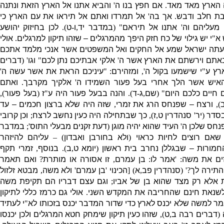
 הארץ מאד מאד
.
אם חפץ בנו ה
'
והביא אתנו אל הארץ הזאת ונתנה
בת חלב ודבש
.
אך בה
'
אל תמרדו ואתם אל תיראו את עם הארץ כי
מעליהם וה
'
אתנו אל תיראם
" (
במדבר יד
,
ו
-
ט
).
לכן בחיזוק יהושע
 א
"
י יש גילוי של כח חזק היפך מהמרגלים – שזהו תיקון למרגלים
.
אולי
עתה ישראל שמע אל החקים ואל המשפטים אשר אנכי מלמד אתכם
באתם וירשתם את הארץ אשר ה
'
אלקי אבתיכם נתן לכם
"
וגו
' (
דברים
רץ ע
"
י שישמעו בקול ה
',
ומזהירם
: "
עיניכם הראת את אשר עשה ה
'
האיש אשר הלך אחרי בעל פעור השמידו ה
'
אלקיך מקרבך
.
ואתם
 חיים כלכם היום
" (
שם
,
ג
-
ד
).
והנה בבעל פעור היה ע
"
ז
(
בעל פעור
),
),
ורצח – שפנחס הרג את זמרי
,
שזה היה שלא ברצון חכמים – עד
 בסדר
(
יר
'
סנהדרין ט
,
ז
),
כך שבתחילה היה כעין נחשב לרצח
;
וכן קרובי
פנחס שלכן ה
'
העיד שהוא יהיה מוגן
(
דעת זקנים מבעלי התוס
';
במדבר
שאם רוצים לחיות כראוי
(
ולא בחורבן ואבדון
) –
עליהם להיזהר
מורות – שבגללן נחרב בית ראש
ון
(
יומא ט
,
ב
).
בנוסף
,
זמרי תקף
ים את משה
: '
אמר לו
:
בן עמרם
,
זו אסורה או מותרת
?
ואם תאמר
התירה לך
?' (
סנהדרין פב
,
א
) [
הכינוי
'
בן עמרם
'
ולא משה
,
מבטא זלזול
ת אלא רק מצד שהוא בן של אביו
;
וגם עצם דבריו הם תקיפת משה
לשנאת חינם שהחריבה את המקדש השני
.
אולי גם כרמז כללי לתיקון
ר למשה שלא יכנס לארץ כדי שדור המדבר יכנס בזכותו לא
"
י לעתיד
ה
(
דברים רבה ב
,
ט
),
שזהו כעין תיקון שימחק חטא המרגלים ולכן יכנסו