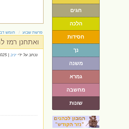
חגים
הלכה
פרשת שבוע
חומש דבר
חסידות
ואתחנן רמז לת
נך
נכתב על ידי
יניב
| 5/8/2025
משנה
גמרא
מחשבה
שונות