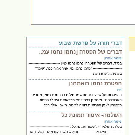
דברי תורה על פרשת שבוע
דברים של הפטרה [נחמו נחמו עמ..
משה אהרון
בס"ד. דברים של הפטרה [נחמו נחמו עמי] --------------------------
------------------------ "נחמו נחמו ימי יאמר אלוהיכם". "יאמר"
בעתיד.. לאותו העת
הפטרת נחמו בואתחנן
יניב
בהפטרות של שבע דנחמתא מתחילים בהפטרת נחמו, מסביר
האבודרהם: ' ואמרינן בפסיקתא מבראשית ועד י"ז בתמוז
מפטירין לענין הפרשיות דומה לדומה. משם ואילך הכל
השלמה- איסור תמונת כל
משה אהרון
בס"ד. השלמה - לאיסור תמונת כל . ---------------------------------
----------- המקרא: ------------- וְהָאִישׁ מֹשֶׁה, עָנָו מְאֹד--מִכֹּל, הָאָד