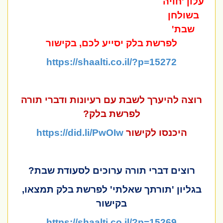
עלון 'חויה
בשולחן
שבת'
לפרשת בלק יסייע לכם, בקישור
https://shaalti.co.il/?p=15272
רוצה להיערך לשבת עם רעיונות ודברי תורה
לפרשת
בלק?
היכנסו לקישור
https://did.li/PwOIw
רוצים דברי תורה ערוכים לסעודת שבת?
בגליון 'תורתך שאלתי' לפרשת בלק תמצאו,
בקישור
https://shaalti.co.il/?p=15269