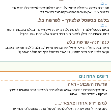
י 12
וניינים לשדרג את שולחן שבת? עלון 'חויה בשולחן שבת' לפרשת בלק יסייע לכם,
https://shaalti.co.il/?p=15 רוצה להיערך לש
לעם בספסל שלצידך – לפרשת בל..
י 12
עם בספסל שלצידך – לפרשת בלק רבי יהונתן אייבשיץ נדד בעולם, בעקבות רדיפות
ות, ובאחת מהן נאלץ לשהות ביום כיפור במקום שלא הכירו אותו. סמוך ל
נפי יונה- פרשת בלק
שת בלק להצלחת חיילי ישראל אמן מלחמת איראן "עם כלביא" לקוח מפרשת השבוע.
 עם כלביא יקום וכארי יתנשא, לא ישכב עד יאכל טרף ודם חללים ישתה (ל
יונים אחרונים
פרשת השבוע - ראה
עצוב שכך מסתכמת הצדקה : שהיא שקולה ויותר ל"משפט" שאם המשפט = "ארץ"
הצדקה = "אדם" ועוד... . שהוא..
למען יידע אחרון צאצאיי.....
פעם הראה לי הזקן זקן אחר, שכל כולו כעין "פקעת" אדם . שהוא כל כך כפוף. עד