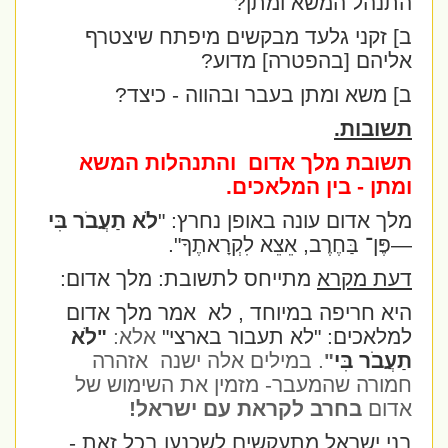
התנהל המשא ומתן?
ב] זקני גלעד מבקשים מיפתח שיצטרף
אליהם [בהפטרה] מדוע?
ב] משא ומתן בעבר ובהווה - כיצד?
תשובות.
תשובת מלך אדום
והתנהלות המשא
ומתן - בין המלאכים.
מלך אדום עונה באופן נחרץ: "
לֹא תַעֲבֹר בִּי
—פֶּן־ בַּחֶרֶב, אֵצֵא לִקְרָאתֶךָ".
דעת מקרא
מתייחס לתשובת: מלך אדום:
היא חריפה במיוחד , לא
אמר מלך אדום
למלאכים: "לא תעבור בארצי"
אלא:
"לֹא
תַעֲבֹר בִּי
"
. במילים אלה ישנה
אזהרה
חמורה שהמעבר- מזמין את השימוש של
אדום
בחרב לקראת עם ישראל!
בני ישראל מתעקשים לשכנעו בכל זאת -