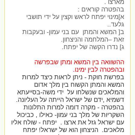
מארצו .
בהפטרה קוראים :
א]מינוי יפתח לראש וקצין על ידי תושבי
גלעד..
ב[ המשא והמתן
עם בני עמון- ובעקבות
זאת –המלחמה והניצחון.
ג] נדרו הקשה של יפתח.
ההשוואה בין המשא ומתן שבפרשה
ובהפטרה לבין ימינו.
בפרשת חוקת - ניתן לראות כיצד למרות
המשא והמתן הקשוח בין מלך אדום
והמלאכים שנשלחו על
ידי משה-בסייעתא
דשמיא ,ידם של ישראל הייתה על העליונה.
בהפטרה - מקרה דומה למרות התלונות
השקריות של מלך בני עמון- כאילו , כביכול
עם ישראל גזל את ארצו .
יפתח - שולח אליו
מלאכים.
הניצחון הוא של ישראל! יפתח