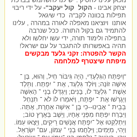
מכאן עלינו להסיק : יש לנו להשתמש בברכת
יצחק אבינו -
הקול קול יעקב"-
על ידי ריבוי
תפילות בכוונה לקב"ה
כדי שיגאל
אותנו ויוציאנו מאפלה לאורה במהרה , עלינו
להתמיד גם בקול התורה. ככל שנרבה
בתפילה ולימוד תורה, ידי עשו יחלשו ולא
תהיה באפשרותו להתגבר על עם ישראל!
הקשר להפטרה: זקני גלעד מבקשים
מיפתח שיצטרף למלחמה
"וְיִפְתָּח הַגִּלְעָדִי, הָיָה גִּיבּוֹר חַיִל, וְהוּא, בֶּן ־
אִישָּׁה זוֹנָה; וַיּוֹלֶד גִּלְעָד, אֶת ־ יִפְתָּח. וַתֵּלֶד
אֵשֶׁת ־ גִּלְעָד לוֹ, בָּנִים; וַיִּגְדְּלוּ בְנֵי ־ הָאִשָּׁה
וַיְגָרְשׁוּ אֶת ־ יִפְתָּח, וַיֹּאמְרוּ לוֹ לֹא ־ תִנְחַל
בְּבֵית ־ אָבִינוּ--כִּי בֶּן ־ אִישָּׁה אַחֶרֶת, אָתָּה.
וַיִּבְרַח יִפְתָּח מִפְּנֵי אֶחָיו, וַיֵּשֶׁב בְּאֶרֶץ טוֹב;
וַיִּתְלַקְּטוּ אֶל ־יִפְתָּח אֲנָשִׁים רֵיקִים, וַיֵּצְאוּ עִמּוֹ.
וַיְהִי, מִיָּמִים; וַיִּלָּחֲמוּ בְנֵי ־ עַמּוֹן, עִם־ יִשְׂרָאֵל.