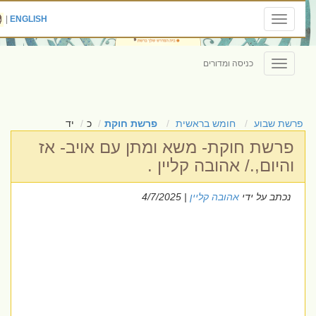
|
ENGLISH
Toggle
navigation
כניסה ומדורים
Toggle
navigation
פרשת שבוע
חומש בראשית
פרשת חוקת
כ
יד
פרשת חוקת- משא ומתן עם אויב- אז
והיום,./ אהובה קליין .
נכתב על ידי
אהובה קליין
| 4/7/2025