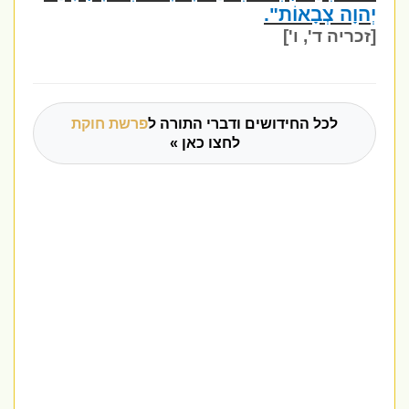
יְהוָה צְבָאוֹת".
[זכריה ד', ו']
לכל החידושים ודברי התורה ל
פרשת חוקת
לחצו כאן »