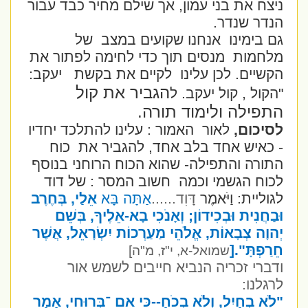
ניצח את בני עמון, אך שילם מחיר כבד עבור
הנדר שנדר.
גם בימינו
אנחנו שקועים במצב
של
מלחמות
מנסים תוך כדי לחימה לפתור את
הקשיים. לכן עלינו
לקיים את בקשת
יעקב:
הגביר את קול
"הקול , קול יעקב. ל
התפילה ולימוד תורה.
לסיכום,
לאור
האמור : עלינו להתלכד יחדיו
- כאיש אחד בלב אחד, להגביר את
כוח
התורה והתפילה- שהוא הכוח הרוחני בנוסף
לכוח הגשמי וכמה
חשוב המסר : של דוד
לגוליית: וַיֹּאמֶר
דָּוִד......
אַתָּה בָּא
אֵלַי, בְּחֶרֶב
וּבַחֲנִית וּבְכִידוֹן; וְאָנֹכִי בָא-אֵלֶיךָ, בְּשֵׁם
יְהוָה צְבָאוֹת, אֱלֹהֵי מַעַרְכוֹת יִשְׂרָאֵל, אֲשֶׁר
חֵרַפְתָּ".[
שמואל-א, י"ז, מ"ה]
ודברי זכריה הנביא חייבים לשמש אור
לרגלנו:
"לֹא בְחַיִל, וְלֹא בְכֹחַ--כִּי אִם ־בְּרוּחִי, אָמַר