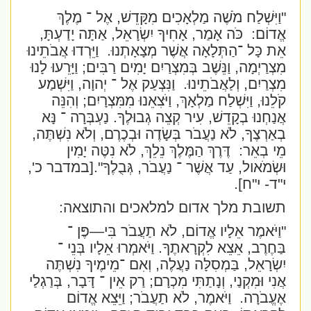
"וַיִּשְׁלַח מֹשֶׁה מַלְאָכִים מִקָּדֵשׁ, אֶל ־ מֶלֶךְ
אֱדוֹם:
כֹּה אָמַר, אָחִיךָ יִשְׂרָאֵל, אַתָּה יָדַעְתָּ,
אֵת כָּל ־הַתְּלָאָה אֲשֶׁר מְצָאָתְנוּ.
וַיֵּרְדוּ אֲבֹתֵינוּ
מִצְרַיְמָה, וַנֵּשֶׁב בְּמִצְרַיִם יָמִים רַבִּים; וַיָּרֵעוּ לָנוּ
מִצְרַיִם, וְלַאֲבֹתֵינוּ.
וַנִּצְעַק אֶל ־ יְהוָה, וַיִּשְׁמַע
קֹלֵנוּ, וַיִּשְׁלַח מַלְאָךְ, וַיֹּצִאֵנוּ מִמִּצְרָיִם; וְהִנֵּה
אֲנַחְנוּ בְקָדֵשׁ, עִיר קְצֵה גְבוּלֶךָ. נַעְבְּרָה ־ נָּא
בְאַרְצֶךָ, לֹא נַעֲבֹר בְּשָׂדֶה וּבְכֶרֶם, וְלֹא נִשְׁתֶּה,
מֵי בְאֵר:
דֶּרֶךְ הַמֶּלֶךְ נֵלֵךְ, לֹא נִטֶּה יָמִין
וּשְׂמֹאול, עַד אֲשֶׁר ־ נַעֲבֹר, גְּבֻלֶךָ".
[במדבר כ',
י"ד- י"ח].
תשובת מלך אדום למלאכים והתוצאה:
"וַיֹּאמֶר אֵלָיו אֱדוֹם, לֹא תַעֲבֹר בִּי—פֶּן ־
בַּחֶרֶב, אֵצֵא לִקְרָאתֶךָ. וַיֹּאמְרוּ אֵלָיו בְּנֵי ־
יִשְׂרָאֵל, בַּמְסִלָּה נַעֲלֶה, וְאִם ־מֵימֶיךָ נִשְׁתֶּה
אֲנִי וּמִקְנַי, וְנָתַתִּי מִכְרָם; רַק אֵין ־ דָּבָר, בְּרַגְלַי
אֶעֱבֹרָה.
וַיֹּאמֶר, לֹא תַעֲבֹר; וַיֵּצֵא אֱדוֹם