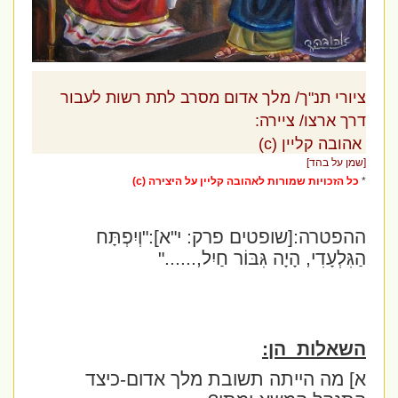
ציורי תנ"ך/ מלך אדום מסרב לתת רשות לעבור
דרך ארצו/ ציירה:
אהובה קליין (c)
[שמן על בהד]
*
כל הזכויות שמורות לאהובה קליין על היצירה (c)
ההפטרה:[שופטים פרק: י"א]:
"וְיִפְתָּח
הַגִּלְעָדִי, הָיָה גִּבּוֹר חַיִל,
......"
השאלות
הן:
א] מה הייתה תשובת מלך אדום-כיצד