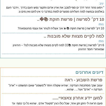
יב
ויסעו מהר ההר דרך ים סוף לסבב את ארץ אדום ותקצר נפש העם בדרך . וידבר העם
לקים ובמשה למה העליתנו ממצרים למות במדבר כי אין לחם ואין מים ונ
ה | פרשת חוקת 📚�..
rhr
יך אצליח לטהר את עצמי מהטומאה?
מה לקיים מצוות שלא מובנות ..
rhr
6 דק׳ לפרשה | פרשת חוקת 📚🤷‍♂️ למה לקיים מצוות שלא מובנות לנו? – ההיגיון
אחורי חוסר ההיגיון
יונים אחרונים
פרשת השבוע - ראה
עצוב שכך מסתכמת הצדקה : שהיא שקולה ויותר ל"משפט" שאם המשפט = "ארץ"
הצדקה = "אדם" ועוד... . שהוא..
למען יידע אחרון צאצאיי.....
פעם הראה לי הזקן זקן אחר, שכל כולו כעין "פקעת" אדם . שהוא כל כך כפוף. עד