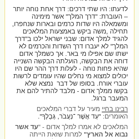
לדעתו: היו שתי דרכים: דרך אחת נוחה יותר
– העוברת: "דרך המלך" אשר מימינה
ומשמאלה היו שדות כרמים ובארות שנחפרו,
תחילה ,משה ביקש באמצעות המלאכים
להגיד למלך אדום: שבני ישראל ילכו ב"דרך
המלך" לא יעברו דרך השדות והכרמים לא
ישתו שם אפילו מי באר. אך כשמלך אדום
דוחה את הבקשה, הועלתה הבקשה השנייה
שהיא פחות נוחה - לעלות דרך ההר שם היו
יכולים למצוא מי נחלים שהיו עומדים לרשות
עוברי אורח. בסופו של דבר
נמצא שלא
בקשו ממלך אדום - מלבד להתיר להם את
המעבר ברגל.
רבינו בחיי
מעיר על דברי המלאכים
האומרים:
"עַד אֲשֶׁר ־נַעֲבֹר, גְּבֻלֶךָ".
המלאכים לא אמרו למלך אדום - "
עד אשר
נבוא אל הארץ"
למרות שזאת הייתה