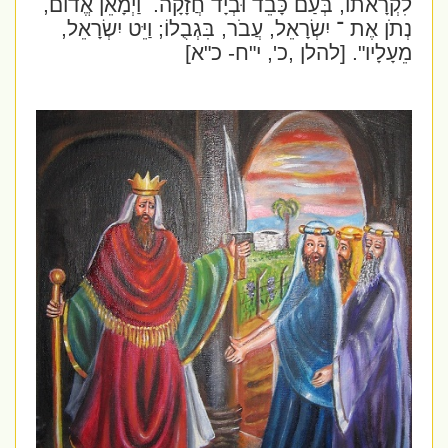
לִקְרָאתוֹ, בְּעַם כָּבֵד וּבְיָד חֲזָקָה.
וַיְמָאֵן אֱדוֹם,
נְתֹן אֶת ־ יִשְׂרָאֵל, עֲבֹר, בִּגְבֻלוֹ; וַיֵּט יִשְׂרָאֵל,
מֵעָלָיו".
[להלן ,כ', י"ח- כ"א]