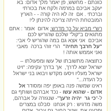
כוונתם - מחשש, פן יאמר מלך אדום: בא
יעקב אביכם במרמה ולקח את בכורתי
וברכתי . אם
זה לא היה קורה - - הארץ
המובטחת הייתה צריכה להינתן לי!
רש"י מביא על כך מדרש:
אדום אומר : אתם
מתגאים ב"קול" שלכם שהוריש לכם
אביכם אני אצא גם במה שהוריש לי אבי:
"על חרבך תחיה"
הרי זוהי ברכה מאבי
ואני אממש אותה !
כתוצאה מתשובתו של עשו ומפעולתו –
ישראל יוצא לדרך, אך בדרך עקיפה: "ויט
ישראל מעליו ויסעו מקדש ויבואו בני ישראל
כל העדה..."
ראינו שמשה פנה באופן יפה ומסודר
אל
אדום - שהוא עשו
- נכד אברהם ושותף גם
ל-"
כי גר יהיה זרעך
"- שנגזרה על אברהם,
משה מדגיש : רק אנחנו סבלנו במצרים
ופרענו את שטר החוב גם עבור אדום