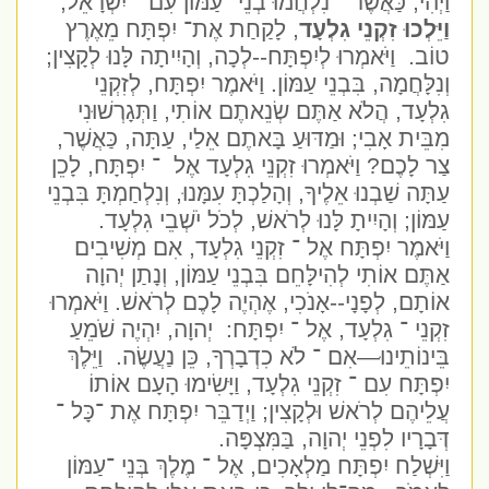
וַיְהִי, כַּאֲשֶׁר ־ נִלְחֲמוּ בְנֵי ־עַמּוֹן עִם ־ יִשְׂרָאֵל;
וַיֵּלְכוּ זִקְנֵי גִלְעָד
, לָקַחַת אֶת־ יִפְתָּח מֵאֶרֶץ
טוֹב.
וַיֹּאמְרוּ לְיִפְתָּח--לְכָה, וְהָיִיתָה לָּנוּ לְקָצִין;
וְנִלָּחֲמָה, בִּבְנֵי עַמּוֹן. וַיֹּאמֶר יִפְתָּח, לְזִקְנֵי
גִלְעָד, הֲלֹא אַתֶּם שְׂנֵאתֶם אוֹתִי, וַתְּגָרְשׁוּנִי
מִבֵּית אָבִי; וּמַדּוּעַ בָּאתֶם אֵלַי, עַתָּה, כַּאֲשֶׁר,
צַר לָכֶם? וַיֹּאמְרוּ זִקְנֵי גִלְעָד אֶל
־ יִפְתָּח, לָכֵן
עַתָּה שַׁבְנוּ אֵלֶיךָ, וְהָלַכְתָּ עִמָּנוּ, וְנִלְחַמְתָּ בִּבְנֵי
עַמּוֹן; וְהָיִיתָ לָּנוּ לְרֹאשׁ, לְכֹל יֹשְׁבֵי גִלְעָד.
וַיֹּאמֶר יִפְתָּח אֶל ־ זִקְנֵי גִלְעָד, אִם מְשִׁיבִים
אַתֶּם אוֹתִי לְהִילָּחֵם בִּבְנֵי עַמּוֹן, וְנָתַן יְהוָה
אוֹתָם, לְפָנָי--אָנֹכִי, אֶהְיֶה לָכֶם לְרֹאשׁ. וַיֹּאמְרוּ
זִקְנֵי ־ גִלְעָד, אֶל ־ יִפְתָּח:
יְהוָה, יִהְיֶה שֹׁמֵעַ
בֵּינוֹתֵינוּ—אִם ־ לֹא כִדְבָרְךָ, כֵּן נַעֲשֶׂה.
וַיֵּלֶךְ
יִפְתָּח עִם ־ זִקְנֵי גִלְעָד, וַיָּשִׂימוּ הָעָם אוֹתוֹ
עֲלֵיהֶם לְרֹאשׁ וּלְקָצִין; וַיְדַבֵּר יִפְתָּח אֶת ־כָּל ־
דְּבָרָיו לִפְנֵי יְהוָה, בַּמִּצְפָּה.
וַיִּשְׁלַח יִפְתָּח מַלְאָכִים, אֶל ־ מֶלֶךְ בְּנֵי ־עַמּוֹן