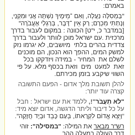
באמרם:
"בַּמְסִלָּה נַעֲלֶה, וְאִם ־מֵימֶיךָ נִשְׁתֶּה אֲנִי וּמִקְנַי,
וְנָתַתִּי מִכְרָם; רַק אֵין ־דָּבָר, בְּרַגְלַי אֶעֱבֹרָה"
[במדבר כ, י"ט] הכוונה : במקום לעבור בדרך
מרכזית .עם ישראל מוכן לוותר ולעבור בדרך
צדדית בהרים בלתי
מיושבים, לא יגרמו נזק
למשק המים, ההפך הוא הנכון, הם מוכנים
לשלם את
המחיר - במידה ויזדקקו בכל
זאת
למעט
מים
וזאת בכסף מלא. על פי
השווי שיקבע בזמן מכירתם.
להלן תשובת מלך אדום - הפעם התשובה
קצרה עוד יותר:
"לֹא תַעֲבֹר
"!,
ללמד את עם ישראל : חבל
על כל דיבור וליתר הדגשה, אדום יוצא מיד:
"
וַיֵּצֵא אֱדוֹם לִקְרָאתוֹ, בְּעַם כָּבֵד וּבְיָד חֲזָקָה".
רש"ר מבאר
את המילה:
"במסילה":
זוהי
דרך העולה במעלה ההר.