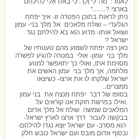
לֵאמֹר:
מַה־לִּי וָלָךְ, כִּי בָאתָ אֵלַי לְהִילָּחֵם
בְּאַרְצִי.?......."
ניתן לראות בתוכן הפטרה זו- איך יפתח
הגלעדי – שולח מלאכים
אל מלך בני- עמון
ושואל אותו- מדוע הוא בא להילחם נגד
ישראל ?
כאן רצה יפתח לשמוע מהם טענותיו של
מלך בני
עמון- אולי
במטרה להגיע לפשרה
מסוימת אתו, ואולי כך יתאפשר למנוע
מלחמה, אך מלך בני
עמון האשים את
ישראל שלקחו לו את ארצו- כשיצאו
ממצרים..
בסופו של דבר
יפתח מנצח את
בני עמון
.ואילו בפרשת חוקת אנו קוראים על
המלאכים שמשה
שולח אל מלך אדום
בבקשה לעבור
דרך ארצו לארץ ישראל-
הוא מסרב- עם ישראל יוצא נגדו להילחם-
ובסוף אדום מובס ועם ישראל כובש חלק