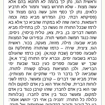
וראשית הגז
,
נתן לך בהמה לא תחטא בהם אלא
עשה מצות
-
שלא תחרוש בשור וחמור ולא תרביע
כלאים
,
נתן לך כסף וזהב עשה בהם מצות
'
וכו
'
(
פסיקתא רבתי
,
כה
).
המדרש מביא כמה וכמה
דוגמאות
,
נראה שזה לא במקרה שהביא כך אלא בא
לרמז שבכל התורה זה נעשה כך
.
לכן בתחילה מביא
חמשה דברים
:
בן
,
בית
,
צאן
,
טלית
(
כיסוי
),
ניסים
;
שזה כנגד חמשה חומשי תורה
.
ובפירוט של המצוות
מביא שבעה
:
מילה
,
מזוזה
,
מעקה
,
בכור
,
ראשית
הגז
,
ציצית
,
שירה – כרמז שהתורה מתחלקת גם
לשבעה ספרים
(
שבת קטז
,
א
). (
וכן כרמז שהעולם
נברא בשבעה ימים
,
ונברא ע”פ התורה
[
ב”ר א
,
א
],
שכך יש שבעה ספרים כעין כנגד שבעת ימי
הבריאה
,
ולכן המציאות בעולם קשורה לתורה
,
שמביאה לך בדבר ה
'
כדי שתקיים את מצוותיו
).
אח
"
כ מביא שני דברים – קורבן ומעשר
,
כרמז לשני
לוחות הברית
,
שלוח אחד הוא בין אדם למקום ולוח
שני הוא בין אדם לחברו
;
שזהו קורבן כנגד בין אדם
למקום
,
ומעשר כנגד בין אדם לחברו
. (
ובלוחות
כלולה כל התורה
: '
חנניה בן אחי רבי יהושע אומר
:
בין כל דיבור ודיבור דקדוקיה ואותיותיה של תורה
,