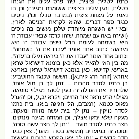
כרמז לטלית וציצית
,
שה
'
פרס עלינו את הגנתו
כטלית
,
והגן עלינו כציצית ששומרת ומגינה
;
וכן בו
נאמר על מצוות ציצית
(
במדבר טו
,
לז וכו
').
ניסים
כנגד ספר דברים
,
שהוא לקראת הכניסה לארץ
,
ובא
"
י יש השגחה מיוחדת שלכן נעשים בה ניסים
(
ושירה באה עם שמחה
,
שזהו כרמז שבא
"
י עבודת ה
'
היא בשמחה לעומת חו
"
ל ששם עבודת ה
'
היא
מיראה
: '
כתוב אחד אומר
"
עבדו את ה
'
בשמחה
",
וכתוב אחד אומר
"
עבדו את ה
'
ביראה וגילו ברעדה
",
מה בין האי להאי
?
אלא כאן בזמנא דישראל שראן
בארעא קדישא
,
כאן בזמנא דישראל שראן בארעא
אחרא
' [
זוהר ח
"
ג קיח
,
א
]).
הששה שכנגד התושב
"
ע
:
בן כרמז לסדר טהרות –
'
נתן לך בן מול אותו
',
שלהוריד את הערלה זה כעין לטהר מגילוי טומאה
,
מגילוי הרע
(
ראה אור החיים
;
ויקרא יב
,
ג
),
וכן
'
הערל
מאוס כטמא
' (
רמב
"
ם
;
הל
'
חגיגה ב
,
א
).
בית כרמז
לסדר נזיקין –
'
נתן לך בית עשה מזוזה ומעקה
',
מעקה שלא ינזקו אצלך
,
וכן המזוזה מגינה מנזקים
.
חצר כרמז לסדר מועד –
'
נתן לך חצר עשה סוכה
',
וסוכה זה במועדים
(
ומופיע בסדר מועד
).
צאן כנגד
סדר קדשים –
'
נתן לך צאן הפרש בכורות וראשית