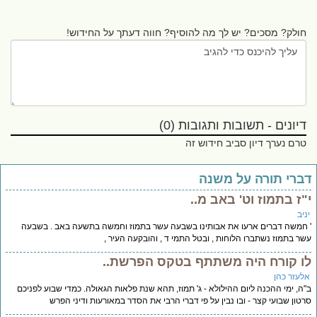
חולק? מסכים? יש לך מה להוסיף? חווה דעתך על החידוש!
דיונים - תשובות ותגובות (0)
טרם נערך דיון סביב חידוש זה
ברי תורה על משנה
"ז בתמוז וט' באב מ..
יב
חמשה דברים ארעו את אבותינו בשבעה עשר בתמוז וחמשה בתשעה באב . בשבעה
ר בתמוז נשתברו הלוחות , ובטל התמי ד , והובקעה העיר ,
ו קורח היה משתתף בטקס הפרשת..
לעזר כהן
ה, ימי ההכנה ליום ההילולא - ג' תמוז, תהא שנת פלאות הגאולה. כמדי שבוע לפניכם
טון שבועי קצר - ובו נבין על פי דברי הרבי את הסדר במאורעות ודיני הפרש