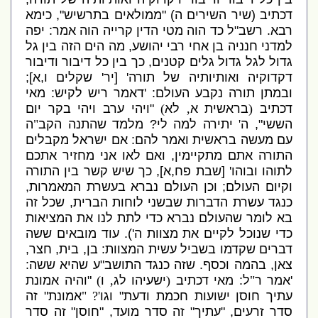
דכתיב
(
שיר השירים ה
) "
ממולאים בתרשיש
",
כימא
רבא
.
רשב
"
ל כד הוה מטי הדין קרייה הוה אמר
:
יפה
למדני חנניה בן אחי רבי יהושע
,
מה הים הזה בין גל
גדול לגל גדול גלים קטנים
,
כך בין כל דיבור ודיבור
דקדוקיה ואותיותיה של תורה
' [
יר
'
שקלים ו
,
א
];
ובמתן תורה נקבע העולם
: '
דאמר ריש לקיש
:
מאי
דכתיב
(
בראשית א
,
לא
)
"
ויהי ערב ויהי בקר יום
הששי
",
ה
'
יתירה למה לי
?
מלמד שהתנה הקב
"
ה
עם מעשה בראשית ואמר להם
:
אם ישראל מקבלים
התורה אתם מתקיימין
,
ואם לאו אני מחזיר אתכם
לתוהו ובוהו
' [
שבת פח
,
א
],
כך שיש קשר בין התורה
וקיום העולם
;
וכן העולם נברא בעשרת המאמרות
,
כנגד עשרת הדברות שבשני לוחות הברית
,
שכל זה
בא לומר שהעולם נברא כדי לתת לנו את המציאות
כדי שנוכל לקיים את מצוות ה
').
עוד מובאים ששה
דברים שקדמו בשביל עשית המצוות
:
בן
,
בית
,
חצר
,
צאן
,
בהמה וכסף
.
שזה כנגד התושב
"
ע שהיא ששה
:
'
אמר ר
"
ל
:
מאי דכתיב
(
ישעיהו לג
,
ו
)
"
והיה אמונת
עתיך חוסן ישועות חכמת ודעת
"
וגו
'? "
אמונת
"
זה
סדר זרעים
, "
עתיך
"
זה סדר מועד
, "
חוסן
"
זה סדר