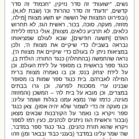
נשים
, "
ישועות
"
זה סדר נזיקין
, "
חכמת
"
זה סדר
קדשים
, "
ודעת
"
זה סדר טהרות
'
וכו
' (
שבת לא
,
א
).
(
ובפירוט המצוות של הששה יש תשע מצוות
[
מילה
,
מזוזה
,
מעקה
,
סוכה
,
בכור
,
ראשית הגז
,
לא תחרוש
כלאים
,
לא תרביע כלאים
,
מצוות
],
אולי כרמז ללידת
האדם
[
תשעה חודשים
],
שבא לעולם שמציאותו
נבראה בשבילו כדי שיקיים את מצוות ה
',
ולכן
במציאות ניתן לו בעולם כדי שיקיים את מצוות ה
').
נראה שהחמשה
(
בהתחלה
)
כנגד התורה
:
הולדת בן
,
כנגד ספר בראשית בו מסופר על לידת העולם
,
וכן
על לידת יצחק בנס
;
וכן בו נאמרה מצוות ברית
המילה לאברהם
.
בית כנגד ספר שמות בו מסופר
שבנינו ערי מסכנות לפרעה
,
וכן גרו בבתים
במצרים
,
וכן מובא על בית לה
' –
המשכן
(
והמזוזה
מגינה
,
כרמז שה
'
נמצא עמנו בגלות ושומר עלינו
;
וכן מעקה זה כדי לשמור שלא יהיה אסון
).
צאן כנגד
ספר ויקרא בו נאמר על הקורבנות שבאים מצאן
(
ובכור וראשית הגז ניתנים לכהנים
,
כעין רמז לספר
ויקרא שהוא תורת כהנים
).
בגד כנגד ספר במדבר
,
שה
'
שמר עלינו במדבר
(
בענני כבוד ובבאר ומן
)
וזהו