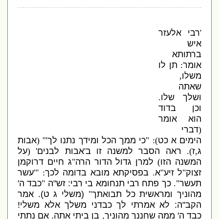
'
רבי אלעזר
איש
ברתותא
אומר
:
תן לו
משלו
,
שאתה
ושלך שלו
.
וכן בדוד
הוא אומר
(
דברי
הימים א כט
): "
כי ממך הכל ומידך נתנו לך
"' (
אבות
ג
,
ז
).
ראה הסבר למשנה זו ב
'
אבות לבנים
' (
על
המשנה הזו
)
למרן גדול הדור הרה
"
ג חיים דרוקמן
זצוק
"
ל זיע
"
א
.
בפסיקתא מובא בדומה לכך
: '"
עשר
תעשר
".
כך פתח רבי תנחומא בי רבי
:
זש
"
ה
"
כבד ה
'
מהוניך ומראשית כל תבואתך
"
(
משלי ג ט
).
אמר
הקב
"
ה
:
לא אמרתי לך כבדני משלך אלא משלי
!
כבד ה
'
ממה שחננך מהוניך
,
בן ביתי אתה
.
אם נתתי