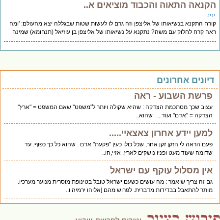
קנאה התאוה והכבוד מוציאים א..
יב
רח התקנא בנשיאותו של אליצפן וזה גרם לו לעשות שטות שבגללה יצא מהעולם: 'ומה
ה קרח לחלוק עם משה? נתקנא על נשיאותו של אליצפן בן עוזיאל (תנחומא) שמינה
יונים אחרונים
פרשת השבוע - ראה
עצוב שכך מסתכמת הצדקה : שהיא שקולה ויותר ל"משפט" שאם המשפט = "ארץ"
הצדקה = "אדם" ועוד... . שהוא..
למען יידע אחרון צאצאיי.....
פעם הראה לי הזקן זקן אחר, שכל כולו כעין "פקעת" אדם . שהוא כל כך כפוף. עד
שדומה שעוד מעט ופניו נושקים לארץ. אזיי,הו..
אין מסלול עוקף עם ישראל
גם זה צריך שיאמר : מה עושים כשעם ישראל טובל בטינופת מוסרית מנוער מערכיו.
מותר להתאבל בבדידות מדברית. לפרוש מהם [אליהו ירמיה ו..