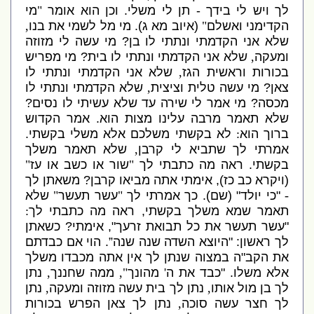
לך ויש לי בידך
-
תן לי משלי
.
וכן הוא אומר
"
מי
הקדימני ואשלם
"
(
איוב מא ג
).
מי מל לשמי את בנו
,
שלא אני הקדמתי ונתתי לו בן
?
מי עשה לי מזוזה
ומעקה
,
שלא אני הקדמתי ונתתי לו בית
?
מי מפריש
בכורות וראשית הגז
,
שלא אני הקדמתי ונתתי לו
צאן
?
מי עשה טלית וציצית
,
שלא הקדמתי ונתתי לו
מכסה
?
מי אמר לי שירה עד שלא עשיתי לו נסים
?
שלא תאמר מרבה עלינו מצות הוא
.
אמר הקדוש
ברוך הוא
:
לא בקשתי משלכם אלא משלי בקשתי
.
אמרתי לך שתביא לי קרבן
,
שלא תאמר משלך
בקשתי
.
ראה מה כתבתי לך
"
שור או כשב או עז
"
(
ויקרא כב כז
),
אימתי אתה מביאו קרבן
?
משאתן לך
-
"
כי יולד
" (
שם
).
כך אמרתי לך
"
עשר תעשר
"
שלא
תאמר שמא משלך בקשתי
,
ראה מה כתבתי לך
:
"
עשר תעשר את כל תבואת זרעך
",
אימתי
?
כשאתן
לך ראשון
: "
היוצא השדה שנה שנה”
.
הוי אם כבדתם
את הקב
"
ה במצוה שנתן לך אין אתה מכבדו משלך
אלא משלו
. "
כבד את ה
'
מהונך
",
ממה שחננך
,
נתן
לך בן מול אותו
,
נתן לך בית עשה מזוזה ומעקה
,
נתן
לך חצר עשה סוכה
,
נתן לך צאן הפרש בכורות