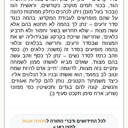
הגז
',
בכור תמים מוקרב כקודשים
,
וראשית הגז
(
ובכור בעל מום
)
ניתן לכהנים כחלק ממתנות כהונה
על שהם מופרשים לעבודת המקדש
.
בהמה כנגד
סדר זרעים –
'
נתן לך בהמה לא תחטא בהם אלא
עשה מצות – שלא תחרוש בשור וחמור ולא תרביע
כלאים
',
שחרישה שייכת בקרקע שבגידוליה יש את
המצוות שבסדר זרעים
;
וחרישה בכלאים וכלאי
בהמה מופיעים בסדר זה
(
משנה
;
כלאים ח
).
כסף
וזהב כרמז לסדר נשים –
'
נתן לך כסף וזהב עשה
בהם מצות
',
שאדם מביא לאשתו ממון לשמחה
ומקיים בזה מצוות
,
לדוגמה
: '
חייב אדם להיות שמח
וטוב לב במועד
,
הוא ואשתו ובניו וכל הנלווים אליו
.
כיצד משמחן
?
הקטנים
,
נותן להם קליות ואגוזים
;
והנשים
,
קונה להם בגדים ותכשיטין כפי ממונו
'
(
שו
"
ע
;
או
"
ח סימן תקכט סעיף ב
).
לכל החידושים ודברי התורה ל
מסכת אבות
לחצו כאן »