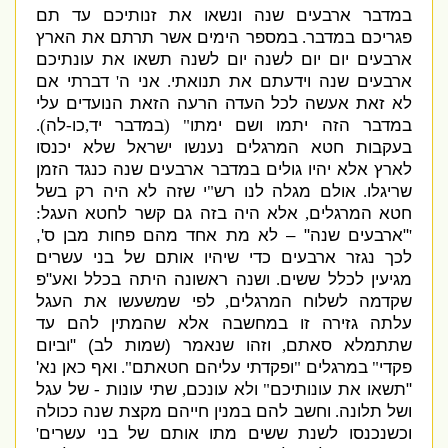
במדבר ארבעים שנה ונשאו את זנותיכם עד תם
פגריכם במדבר
במספר הימים אשר תרתם את הארץ
.
ארבעים יום יום לשנה יום לשנה תשאו את עונתיכם
ארבעים שנה וידעתם את תנואתי
אני ה
דברתי אם
'
.
לא זאת אעשה לכל העדה הרעה הזאת הנועדים עלי
במדבר הזה יתמו ושם ימתו
במדבר יד
כו
לה
).
-
,
" (
בעקבות חטא המרגלים נענשו ישראל שלא יכנסו
לארץ אלא יהיו גולים במדבר ארבעים שנה כנגד הזמן
שריגלו
אולם מגלה לנו רש
י שזה לא היה רק בשל
"
.
חטא המרגלים
אלא היה בזה גם קשר לחטא העגל
:
,
"
ארבעים שנה
" –
לא מת אחד מהם פחות מבן ס
',
'
לכך נגזר ארבעים כדי שיהיו אותם של בני עשרים
מגיעין לכלל ששים
ושנה ראשונה היתה בכלל ואע
"
פ
.
שקדמה לשלוח המרגלים
לפי שמשעשו את העגל
,
עלתה גזירה זו במחשבה אלא שהמתין להם עד
שתתמלא סאתם
וזהו שנאמר
(
שמות לב
) "
וביום
,
פקדי
במרגלים
ופקדתי עליהם חטאתם
ואף כאן נא
'
".
"
"
"
תשאו את עונותיכם
ולא עונכם
שתי עונות
של עגל
-
,
"
ושל תלונה
וחשב להם במנין חייהם מקצת שנה ככולה
.
וכשנכנסו לשנת ששים מתו אותם של בני עשרים
'