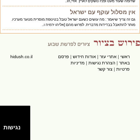
שדומה שעוד מעט ופניו נושקים לארץ. אזיי,הו..
אין מסלול עוקף עם ישראל
גם זה צריך שיאמר : מה עושים כשעם ישראל טובל בטינופת מוסרית מנוער מערכיו.
מותר להתאבל בבדידות מדברית. לפרוש מהם [אליהו ירמיה ו..
ראשי
|
אתרי עזר
|
אודות חידוש
|
פרסם
hidush.co.il
באתר
|
הצהרת נגישות
|
מדיניות
פרטיות
|
צור קשר
נגישות