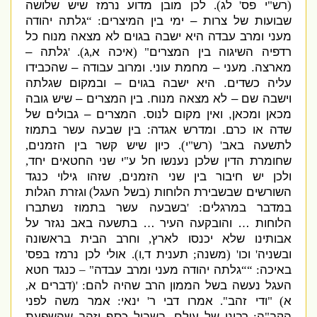
רש
י פס
לג
לכן מובן מדוע נרמז שיש שלושה
).
'
"
(
שבועות של צרות – ימי בין המיצרים
גלתה יהודה
: “
מעני ומרב עבדה היא ישבה בגוים לא מצאה מנוח כל
רדפיה השיגוה בין המ
צרים
איכה א
ג
גלתה –
). '
,
" (
מארצה
.
מעני – מחמת עוני
.
ומרוב עבודה – שהכבידו
עליה כשדים
.
היא ישבה בגוים – ובמקום שגלתה
וישבה שם – לא מצאה מנוח
.
בין המצרים – שיש גובה
מכאן ומכאן
,
ואין מקום לנוס
.
המצרים – גבולים של
שדה או כרם
.
ומדרש אגדה
:
בין שבעה עשר בתמוז
לתשעה באב
רש
י
כיון שיש קשר בין הזמנים
,
).
"
' (
שחומרת הדין שלכן נענשו חל ע
י שני החטאים יחד
,
"
ולכן יש חיבור בין שני הזמנים
שזהו גילוי כנגד
,
השורשים שבשבירת הלוחות
בשל העגל
וגזרת הגלות
)
(
במדבר במרגלים
בשבעה עשר בתמוז נשתברו
: '
הלוחות … והובקעה העיר … בתשעה באב נגזר על
אבותינו שלא יכנסו לארץ
וחרב הבית בראשונה
,
ובשניה
וכו
משנה
תענית ד
ו
אולי לכן נרמז בפס
'
).
,
;
' (
'
באיכה
גלתה יהודה מעני ומרב עבדה
כנגד חטא
" –
: ““
העגל נעשה בשל הממון הרב שהיה להם
דברים א
,
(
: '
א
ודי זהב
אמרו דבי ר
ינאי
אמר משה לפני
:
'
".
) "
הקב
ה
רבונו של עולם
בשביל כסף וזהב שהשפעת
,
:
"