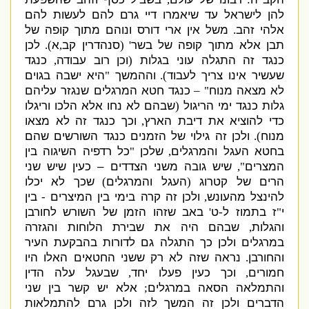
להן לישראל עד שיאמרו דיי גרם להם לעשות להם
אלהי זהב
משל אין ארי דורס ונוהם מתוך קופה של
.
תבן אלא מתוך קופה של בשר
סנהדרין קב
א
לכן
).
,
' (
כנגד זה התגלה עוני בגלות
וכן רוב עבודה
כנגד
,
(
שעשיר אינו צריך לעבוד
וההמשך
היא ישבה בגוים
"
).
לא מצאה מנוח
כנגד חטא המרגלים שנגזר עליהם
" –
גלות כנגד ימי הריגול
שבהם לא נחו אלא הלכו וריגלו
(
כדי להוציא את דיבת הארץ
וכך כנגד זה לא מצאו
,
מנוח
ולכן זה גילוי של הזמנים כנגד השורשים שהם
).
בחטא העגל והמרגלים
שלכן
כל רדפיה השיגוה בין
"
,
המצרים
שיש גובה משני הצדדים – כעין שיש שני
",
הרים של קטרוג
העגל והמרגלים
שכך לא יכלו
)
(
להינצל מהעונש
ולכן זה קרה בימי בין המיצרים
בין
-
,
י
ז בתמוז ל
ט
באב שזהו הזמן של השורש לחורבן
'
-
"
והגלות
שבהם היה את שבירת הלוחות והגזרה
,
במרגלים ולכן כך התגלה גם לדורות בהבקעת העיר
והחורבן
נראה שזה לא רק ששני החטאים האלו היו
.
חמורים
וכך כעין פעלו יחד
שבעגל עלה הדין
,
,
והתמלאה הסאה במרגלים
אלא יש קשר בין שני
;
הדברים ולכן זה המשך לזה ולכן גרם להתמלאות