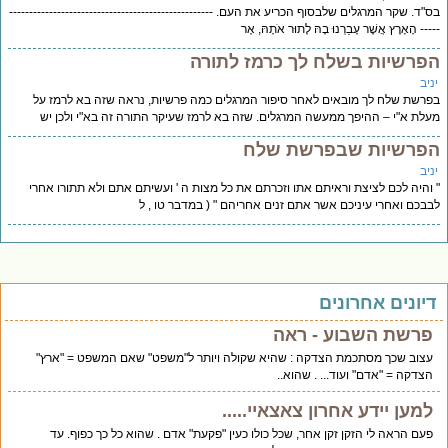
"ד. שקר המרגלים שלבסוף הכריע את העם. ---------------------------------------------------
--- הָאָרֶץ אֲשֶׁר עָבַרְנוּ בָהּ לָתוּר אֹתָהּ, אֶר
פרשיות בשלח לך כרמז לתורה
יב
רשת שלח לך מובאים לאחר סיפור המרגלים כמה פרשיות, נראה שזה בא לרמז על
לת א"י – ההיפך ממעשה המרגלים. שזה בא לרמז שעיקר התורה זה בא"י ולכן יש
פרשיות שבפרשת שלח
יב
והיה לכם לציצת וראיתם אתו וזכרתם את כל מצות ה ' ועשיתם אתם ולא תתורו אחרי
בכם ואחרי עיניכם אשר אתם זנים אחריהם " ( במדבר טו , ל
יונים אחרונים
פרשת השבוע - ראה
עצוב שכך מסתכמת הצדקה : שהיא שקולה ויותר ל"משפט" שאם המשפט = "ארץ"
הצדקה = "אדם" ועוד... . שהוא..
למען יידע אחרון צאצאיי.....
פעם הראה לי הזקן זקן אחר, שכל כולו כעין "פקעת" אדם . שהוא כל כך כפוף. עד