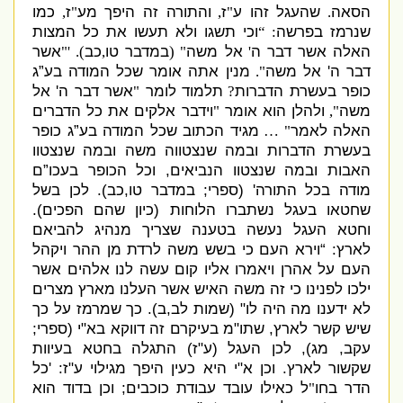
הסאה
שהעגל זהו ע
ז
והתורה זה היפך מע
ז
כמו
,
"
,
"
.
שנרמז בפרשה
וכי תשגו ולא תעשו את כל המצות
: “
האלה אשר דבר ה
אל משה
במדבר טו
כב
אשר
). '"
,
" (
'
דבר ה
'
אל משה
מנין אתה אומר שכל המודה בע”ג
".
כופר בעשרת הדברות
תלמוד לומר
אשר דבר ה
'
אל
"
?
משה
ולהלן הוא אומר
וידבר אלקים את כל הדברים
"
",
האלה לאמר
מגיד הכתוב שכל המודה בע”ג כופר
" …
בעשרת הדברות ובמה שנצטווה משה ובמה שנצטוו
האבות ובמה שנצטוו הנביאים
,
וכל הכופר בעכו”ם
מודה בכל התורה
' (
ספרי
;
במדבר טו
,
כב
).
לכן בשל
שחטאו בעגל נשתברו הלוחות
(
כיון שהם הפכים
).
וחטא העגל נעשה בטענה שצריך מנהיג להביאם
לארץ
: “
וירא העם כי בשש משה לרדת מן ההר ויקהל
העם על אהרן ויאמרו אליו קום עשה לנו אלהים אשר
ילכו לפנינו כי זה משה האיש אשר העלנו מארץ מצרים
לא ידענו מה היה לו
" (
שמות לב
,
ב
).
כך שמרמז על כך
שיש קשר לארץ
,
שתו
"
מ בעיקרם זה דווקא בא
"
י
(
ספרי
;
עקב
,
מג
),
לכן העגל
(
ע
"
ז
)
התגלה בחטא בעיוות
שקשור לארץ
.
וכן א
"
י היא כעין היפך מגילוי ע
"
ז
: '
כל
הדר בחו
ל כאילו עובד עבודת כוכבים
;
וכן בדוד הוא
"