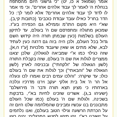
אומר
שמואל א כו
יט
"
כי גרשוני היום מהסתפח
)
,
(
בנחלת ה
לאמר לך עבוד אלהים אחרים
".
וכי מי אמר
'
לו לדוד לך עבוד אלהים אחרים
?
אלא לומר לך
:
כל
הדר בחו
ל כאילו עובד עבודת כוכבים
' (
כתובות קי
,
ב
).
"
שא
"
י היא מקום התו
"
מ וממילא גם הכפירה בע
"
ז
.
שמכאן מתגלה ומתפרסם שם ה
'
בעולם
,
עד לתיקון
העולם בשלמות
(
כעין שבמתן תורה היה קידוש השם
גדול בכל העולם
,
ולכן היה בזה גם דרגה כעין לעתיד
לבא
,
שלא מתים או שאין שיעבוד מלכויות
[
ע
"
ז ה
,
א
],
שזה כגילוי כמו א”י שמביאה לגאולה
),
שלכן יצאנו
ממצרים לגלות את שם ה
'
בעולם
,
שזה בקבלת התורה
(
לשון הגאולה של “ולקחתי
")
ובכניסה לארץ
(
לשון
הגאולה של
"
והבאתי
")
וכך לגלות את שם ה
'
בעולם
כולו
;
עד שיקרה
: "
והלכו עמים רבים ואמרו לכו ונעלה
אל הר ה
'
אל בית אלקי יעקב וירנו מדרכיו ונלכה
בארחתיו כי מציון תצא תורה ודבר ה
'
מירושלם
"
(
ישעיהו ב
,
ג
).
אשרינו שזכינו לחיות בא
"
י
,
בדבקות
בשכינה
,
ולגלות שם ה
'
בעולם
(
כמו שכל העולם
מתבוננים בנו עכשיו ומבינים שהמלחמה שלנו היום זה
על הכרתת הרשעה וגילוי הטוב בעולם
),
ואנו נלחמים
על יישובנו בא
"
י
,
זהו תיקון לחטא המרגלים
;
יהיה רצון