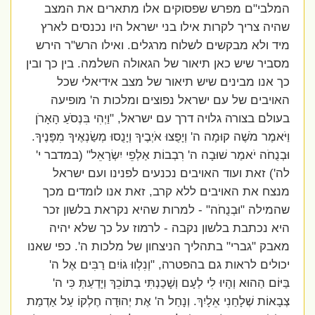
המלבי"ם מפרש שפסוקים אלו מתארים את המצב
שהיה צריך לקרות אילו בני ישראל היו נכנסים לארץ
מיד ולא מבקשים לשלוח מרגלים. ואילו הרש"ר הירש
מסביר שיש כאן תיאור של הגאולה השלמה. בין כך ובין
כך אנו מבינים שיש תיאור של מצב אידיאלי שכל
האויבים של עם ישראל נפוצים ומלכות ה' מופיעה
בעולם בצורה גלויה דרך עם ישראל, "וַיְהִי בִּנְסֹעַ הָאָרֹן
וַיֹּאמֶר מֹשֶׁה קוּמָה ה' וְיָפֻצוּ אֹיְבֶיךָ וְיָנֻסוּ מְשַׂנְאֶיךָ מִפָּנֶיךָ.
וּבְנֻחֹה יֹאמַר שׁוּבָה ה' רִבְבוֹת אַלְפֵי יִשְׂרָאֵל" (במדבר י'
לה') זאת ועוד האויבים נכנעים לפנינו ועם ישראל
מנצח את האויבים ללא קרב, זאת אנו לומדים מכך
שהמילה "וּבְנֻחֹה" - למרות שהיא נקראת בלשון זכר
היא נכתבת בלשון נקבה - לרמוז על כך שלא יהיה
מאבק "גברי" בתהליך הניצחון של מלכות ה'. כפי שאנו
יכולים לראות גם בהפטרה, "וְנִלְווּ גוֹיִם רַבִּים אֶל ה'
בַּיּוֹם הַהוּא וְהָיוּ לִי לְעָם וְשָׁכַנְתִּי בְתוֹכֵךְ וְיָדַעַתְּ כִּי ה'
צְבָאוֹת שְׁלָחַנִי אֵלָיִךְ. וְנָחַל ה' אֶת יְהוּדָה חֶלְקוֹ עַל אַדְמַת