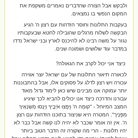
ולבקש אבל הצורה שהדברים נאמרים משקפת את
המקום הנפשי בו נמצאים.
בעקבות התלונות וחוסר הזדהות עם רצון ה' הגיע
הבקשה לשלוח מרגלים שהובילה לחטא שבעקבותיו
נגזר על משה רבינו לא להיכנס לארץ ובני ישראל נדדו
במדבר עוד שלושים ושמונה שנים.
כיצד אני יכול לקרב את הגאולה?
לכאורה תיאור התלונות של עם ישראל יוצר אווירה
עכורה ויש רצון לדלג על פסוקים אלו, אבל בהתבוננות
יותר עמוקה אנו מבינים שיש כאן לימוד גדול מאוד
עבורנו והדרכה כיצד אנו יכולים להביא לכך שיגיע
המצב המיוחל - "קוּמָה ה' וְיָפֻצוּ אֹיְבֶיךָ וְיָנֻסוּ מְשַׂנְאֶיךָ
מִפָּנֶיך". המטרה היא שניצור בתוכנו הזדהות עם רצון
ה'. אין זה אומר שכבר לא יהיה לנו קשה אבל כבר לא
יהיו תלונות - הרי מה שקורה זה הדבר הטוב ביותר