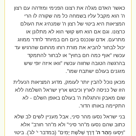
כאשר האדם מגלה את רצונו הפנימי ומזדהה עם רצון
ה' הוא מקבל עליו בשמחה כל מה שקורה לו הרי
המציאות היא ביטוי של רצון ה' שמנהיג את העולם
כרצונו. וגם אם הוא חש קושי הוא לא מתלונן או
מתרעם. אדם שנכנס ביום חם במיוחד לחדר ממוזג
יכול לבחור להביא את מורת רוחו מהחום שהרגיש עד
עכשיו "אוף כמה חם בחוץ" או לבחור להתמקד
בהרגשה הטובה שחווה עכשיו "וואו איזה יופי שיש
מזגנים בעולם ישתבח שמו".
מכאן נוכל להבין יותר לעומק, מדוע המציאות הנעלית
הזו של כניסה לארץ וכיבוש ארץ ישראל השלמה ללא
שום מאבק והתגלות ה' בעולם באופן השלם - לא
התקיימה באותו הדור.
בני ישראל נסעו מהר סיני, אבל מעניין לשים לב שלא
כתוב שהם נסעו מ"הר סיני" ולא מ"הר חורב" אלא
"וַיִּסְעוּ מֵ
הַר ה'
דֶּרֶךְ שְׁלֹשֶׁת יָמִים" (במדבר י' לג'). ביטוי