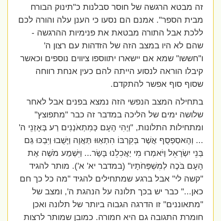
זה מבטא הרגשה של חוסר סבלנות כ"תינוק הבורח
מבית הספר". אמנם הם נסעו כי הענן עלה והורה לכם
ללכת אבל התורה מבטאת את פנימיות ההרגשה -
שהם לא היו במצב הזה של הזדהות עם רצון ה'
ו"חששו" שמא אם יישארו יתווספו ציווים נוספים וכאשר
קיבלו הוראה לנסוע הייתה להם כעין אנחת רווחה
שסוף סוף אפשר להתקדם.
בתחילה המצב הנפשי הזה נמצא בפנים אבל לאחר
שלושה ימים של הליכה במדבר זה כבר "מתפוצץ"
ומתחילות התלונות, "וַיְהִי הָעָם כְּמִתְאֹנְנִים רַע בְּאָזְנֵי ה'
... וְהָאסַפְסֻף אֲשֶׁר בְּקִרְבּוֹ הִתְאַוּוּ תַּאֲוָה וַיָּשֻׁבוּ וַיִּבְכּוּ גַּם
בְּנֵי יִשְׂרָאֵל וַיֹּאמְרוּ מִי יַאֲכִלֵנוּ בָּשָׂר... וַיִּשְׁמַע מֹשֶׁה אֶת
הָעָם בֹּכֶה לְמִשְׁפְּחֹתָיו" (במדבר יא' א'). מותר להגיד
"קשה לי" אבל ברגע שמתחילים להגיד "מה כל כך חם
כאן..." כבר יש בכך תלונה על הנהגת ה', ומצב של
"מתאוננים" זו הדרגה הגבוה ביותר של תלונה ואכן
חומרת התגובה גם היא חמורה. כמובן שמותר לרצות