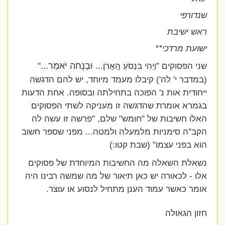
שנדורפי
ראש ישיבת
ישועת מרדכי**
שני הפסוקים "וַיְהִי בִּנְסֹעַ הָֽאָרֹן...
וּבְנֻחֹה יֹאמַר...
"
(במדבר י' לה') קיבלו מעמד מיוחד, יש להם הדגשה
ייחודית אות נ' הפוכה בתחילתה ובסופה. אחת הדעות
בגמרא אומרת שהדגשה זו מעניקה לשתי הפסוקים
האלו חשיבות של "חומש" שלם, "פרשה זו עשה לה
הקב''ה סימניות מלמעלה ולמטה... מפני שספר חשוב
הוא בפני עצמו" (שבת קטו:)
נשאלת השאלה מה החשיבות המיוחדת של פסוקים
אלו - לכאורה יש כאן תיאור של מה שמשה רבינו היה
אומר כאשר עמוד הענן מתחיל לנסוע או עוצר.
חזון הגאולה