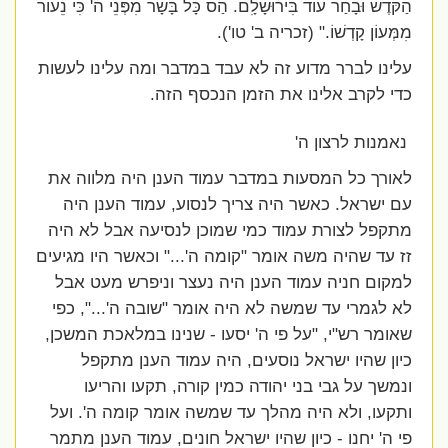
הַקֹּדֶשׁ וּבָחַר עוֹד בִּירוּשָׁלִָם. הַס כָּל בָּשָׂר מִפְּנֵי ה' כִּי נֵעוֹר
מִמְּעוֹן קָדְשׁוֹ." (זכריה ב' טו').
עלינו לברר מדוע זה לא עבד במדבר ומה עלינו לעשות
כדי לקרב אלינו את הזמן הנכסף הזה.
נאמנות לרצון ה'
לאורך כל המסעות במדבר עמוד הענן היה מלווה את
עם ישראל. כאשר היה צריך לנסוע, עמוד הענן היה
מתקפל לצורת עמוד כמי שמוכן לנסיעה אבל לא היה
זז עד שהיה משה אומר "קומה ה'..." וכאשר היו מגיעים
למקום חניה עמוד הענן היה נעצר וניפרש מעט אבל
לא לגמרי עד שמשה לא היה אומר "שובה ה'...", כפי
שאומר רש"י, "על פי ה' יסעו - שנינו במלאכת המשכן,
כיון שהיו ישראל נוסעים, היה עמוד הענן מתקפל
ונמשך על גבי בני יהודה כמין קורה, תקעו והריעו
ותקעו, ולא היה מהלך עד שמשה אומר קומה ה'. ועל
פי ה' יחנו - כיון שהיו ישראל חונים, עמוד הענן מתמר