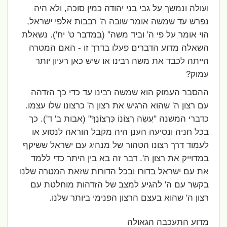
ועולה ונמשך על גבי בני יהודה כמין סוכה, ולא היה
נפרש עד שמשה אומר שובה ה' רבבות אלפי ישראל,
הוי אומר על פי ה' וביד משה" (במדבר ט' יח'). נשאלת
השאלה מדוע הדברים פעלו בדרך זו - האם המטרה
הייתה לכבד את משה רבינו או שיש כאן רעיון יותר
עמוק?
ההסבר העמוק הוא שמשה רבינו עד כדי כך הזדהה
עם רצון ה' שהוא הרגיש את רצון ה' כרצונו שלו עצמו.
כדברי המשנה "עֲשֵׂה רְצוֹנוֹ כִּרְצוֹנֶךָ" (אבות ב' ד'). כך
בכל חניה ונסיעה הענן היה מקבל הוראה לנסוע או
לעמוד דרך רצונו הטהור של מנהיג עם ישראל ששיקף
במדוייק את רצון ה'. דבר זה בא בין היתר כדי ללמד
את עם ישראל בדורו ובכל הדורות שזאת המטרה שלנו
בקשר עם ה' להגיע למצב של הזדהות מוחלטת עם
רצון ה' שהוא בעצם הרצון הפנימי ביותר שלנו.
מדוע התעכבה הגאולה