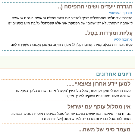
גדרת ייעדים ושינוי התפיסה (..
ורתך_שעשועי
דרת יעדיםלפני שמתחילים צריך להגדיר את היעד שאליו שואפים. אנחנו שואפים
אהבה רותחת", לא רק "שלום" של הפסקת אש אלא שנסתכל על בת הזוג בעיניים "נו
לִיּוֹת וּמוֹרָדוֹת בְּסֻל..
הובה קליין
ִיּוֹת וּמוֹרָדוֹת בְּסֻלַּם מֵאֵת: אֲהוּבָה קְלַיְן © מְנוֹרַת הַזָּהָב בַּמִּשְׁכָּן נֶאֱמָנוּת מְשַׁדֶּרֶת לָעָם
יונים אחרונים
למען יידע אחרון צאצאיי.....
פעם הראה לי הזקן זקן אחר, שכל כולו כעין "פקעת" אדם . שהוא כל כך כפוף. עד
שדומה שעוד מעט ופניו נושקים לארץ. אזיי,הו..
אין מסלול עוקף עם ישראל
גם זה צריך שיאמר : מה עושים כשעם ישראל טובל בטינופת מוסרית מנוער מערכיו.
מותר להתאבל בבדידות מדברית. לפרוש מהם [אליהו ירמיה ו..
מעמד סיני של משה...