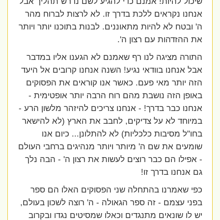
שיכול להיות! אמנם כדי להגיע לשם נדרש תהליך אבל
אנחנו נקראים ללכת בדרך זו. לא לרצות לברוח מהר
ה' ובטח לא להיות מתאוננים. לבנות בתוכנו יותר ויותר
את ההזדהות עם רצון ה'.
התורה מציגה לנו רף שאמנם לא הגענו אליו במדבר
אבל אנחנו בוודאי נגיע! השנה אנחנו קרובים אל היעד
הזה יותר מאי פעם. כאשר אנו קוראים את הפסוקים
באופן הזה נושבת מהם רוח הרבה יותר אופטימית -
אנחנו כבר בדרך! - אנחנו צריכים להיזהר מלשון הרע -
במיוחד לא על צדיקים, לחבב את הארץ (לא להישאר
בחו"ל מסיבות כלכליות) לא להתלונן... כיום אנו
שומעים את שם ה' מיותר ויותר מנהיגים ברחבי העולם
- אפילו הם כבר רוצים לעשות את רצון ה' - הבה נלך
גם אנחנו בדרך זו!
כפי שאמרנו בהתחלה שני הפסוקים האלו הם ספר
בפני עצמם - זה ספר הגאולה - ה' רוצה לשכון בעולם,
יש לו שונאים מתנגדים וכאלו שמסיטים נגדו ובקרוב