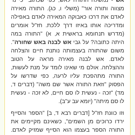
מצווה ותורה אור" (משלי ו, כג). התורה מאירה
לאדם את דרכו כאבוקה המאירה לאדם באפילה
ומדריכה אותו באיזו דרך
ללכת. חז"ל אומרים
(מדרש תנחומא בראשית א, א) "התורה במה
היתה כתובה? על גבי
אש לבנה באש שחורה
".
משום שהתורה בעצמותה נותנת חיים והצלחה
לאדם. אש לבנה מאירה מראה על הטוב
וההצלחה. אולם מי שאינו לומד על מנת לעשות,
התורה מתהפכת עליו לרעה, כפי שדרשו על
הפסוק "וזאת התורה אשר שם משה" (דברים ד,
מד) "זכה - נעשית לו סם חיים, לא זכה - נעשית
לו סם מיתה" (יומא עב ע"ב).
וזו כוונת חז"ל [דברים רבא ד, ב] "הספר והסייף
ירדו כרוכים מן השמים", כשאינם מקיימים את
התורה הספר בעצמו הוא הסייף שמזיק לאדם.