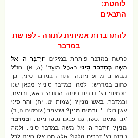
לוהטת:
התנאים
להתחברות אמיתית לתורה - לפרשת
במדבר
פרשת במדבר פותחת במילים "
וַיְדַבֵּר ה' אֶל
מֹשֶׁה
בְּמִדְבַּר סִינַי
בְּאֹהֶל מוֹעֵד"
(א, א). חז"ל
מבארים מדוע ניתנה התורה במדבר סיני, וכך
כתוב במדרש: "למה 'במדבר סיני'? מכאן שנו
חכמים: בג' דברים ניתנה התורה: באש, ובמים,
ובמדבר.
באש מנין?
(שמות יט, יח) 'והר סיני
עשן כולו...'.
ובמים מנין?
שנאמר (שופטים ה, ד)
'גם שמים נטפו, גם עבים נטפו מים'.
ובמדבר
מנין?
'וידבר ה' אל משה במדבר סיני'. ולמה
ניתנה בג' דברים הללו? אלא מה אלו חינם לכל