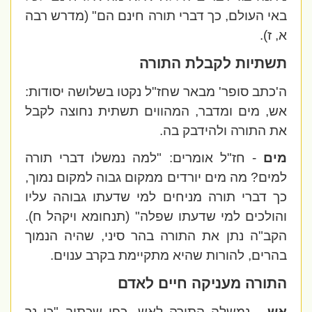
באי העולם, כך דברי תורה חינם הם" (מדרש רבה
א, ז).
תשתיות לקבלת התורה
ה'כתב סופר' מבאר שחז"ל נקטו בשלושה יסודות:
אש, מים ומדבר, המהווים תשתית נחוצה לקבל
את התורה ולהידבק בה.
מים
- חז"ל אומרים: "למה נמשלו דברי תורה
למים? מה מים יורדים ממקום גבוה למקום נמוך,
כך דברי תורה מניחים למי שדעתו גבוהה עליו
והולכים למי שדעתו שפלה" (
תנחומא ויקהל ח
).
הקב"ה נתן את התורה בהר סיני, שהיה הנמוך
בהרים, להורות שהיא מתקיימת בקרב ענוים.
התורה מעניקה חיים לאדם
אש
- נמשלה התורה לאש, כפי שכתוב "כי נר