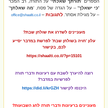
הספרים '
תורתך שאלתי'
על התורה, רב המכר
'כי ישאלך'
– על הגדה של פסח, '
מה שאלתך
'
– על מגילת אסתר.
לתגובות
–
office@shaalti.co.il
מעוניינים לשדרג את שולחן שבת?
עלון 'חויה בשולחן שבת' לפרשת במדבר יסייע
לכם, בקישור
https://shaalti.co.il/?p=15101
רוצה להיערך לשבת עם רעיונות ודברי תורה
לפרשיות
במדבר?
היכנסו לקישור
https://did.li/krGZH
מעוניינים ברעיונות ודברי תורה
לחג השבועות
?