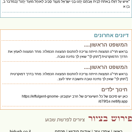
ִישׁ עַל דִּגְלוֹ בְאֹתֹת לְבֵית אֲבֹתָם יַחֲנוּ בְּנֵי יִשְׂרָאֵל מִנֶּגֶד סָבִיב לְאֹוהֶל מוֹעֵד יַחֲנוּ" (במדבר ב,
 א
יונים אחרונים
המשפט הראשון....
בראש תרי"ג המצוות הייתה צריכה להתנוס המצווה הכפולה: מחד המצווה לאמץ את
הדרך הדמוקרטית ["תתן לך" שאין לך נתינה טובה..
המשפט הראשון....
בראש תרי"ג המצוות הייתה צריכה להתנוס המצווה הכפולה: מחד בדרך דמוקרטית
["תתן לך" שאין לך נתינה טובה וחשובה יותר לעצ..
חינוך ילדים
כאן יש סיכום של כל השיעורים של הרב יעקובזון https://effulgent-gnome-
d79f1e.netlify.app/
ראשי
|
אתרי עזר
|
אודות חידוש
|
פרסם
hidush.co.il