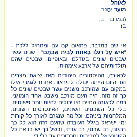
לְאֹוהֶל
מוֹעֵד יַחֲנוּ
"
(במדבר ב,
ב)
אי שם במדבר, פתאום קם עם ומתחיל ללכת -
"
אִישׁ עַל דִּגְלוֹ בְאֹתֹת לְבֵית אֲבֹתָם
" - שנים עשר
שבטים שונים בגודלם ובאופיים, שבטים שהם
תולדותיהם של ארבע אימהות.
לכאורה, ההיסטוריה היהודית מאז יציאת מצרים
ועד היום הייתה יכולה להיראות אחרת לגמרי אילו
במקום עם שמורכב משנים עשר שבטים שונים כל
כך זה מזה, היה העם מורכב משבט אחד הומוגני.
כמה לכאורה החיים היו יכולים להיות יותר פשוטים,
בלי כל השבטים השונים, האינטרסים השונים,
המלחמות ביניהם, וכל מה שנגרם לאורך כל קורות
ימי ישראל בגלל העובדה שהעם הזה הוא כל כך
רבגוני, רב שבטי, רב עדתי, ובשל כך יש בו את כל
הפוטנציאל למריבות וסכסוכים עד בלי די.