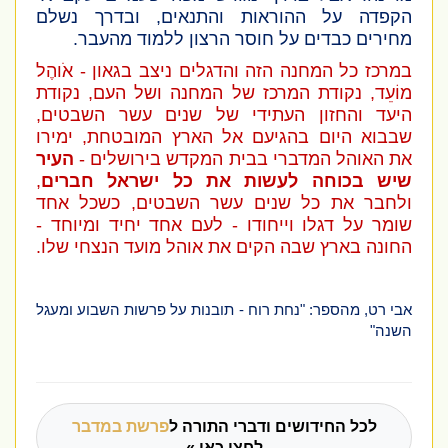
הקפדה על ההוראות והתנאים, ובדרך נשלם
מחירים כבדים על חוסר הרצון ללמוד מהעבר.
במרכז כל המחנה הזה והדגלים ניצב בגאון - אֹוהֶל
מוֹעֵד, נקודת המרכז של המחנה ושל העם, נקודת
היעד והחזון העתידי של שנים עשר השבטים,
שבבוא היום בהגיעם אל הארץ המובטחת, ימירו
את האוהל המדברי בבית המקדש בירושלים -
העיר
שיש בכוחה לעשות את כל ישראל חברים
,
ולחבר את כל שנים עשר השבטים, כשכל אחד
שומר על דגלו וייחודו - לעם אחד יחיד ומיוחד -
החונה בארץ שבה הקים את אוהל מועד הנצחי שלו.
אבי רט, מהספר: "נחת רוח - תובנות על פרשות השבוע ומעגל
השנה"
לכל החידושים ודברי התורה ל
פרשת במדבר
לחצו כאן »