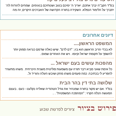
''ד הקב“ה יברך אתכם, יאריך ה‘ ימיכם בטוב ושנותיכם בנעימים. שמחים להודות לה‘
ברך על הלימוד הנפלא. השקידה בתורה הקדושה של האברכים היקרים, זה מה
יונים אחרונים
המשפט הראשון....
לא בכדי הריב הראשון הוא בין : "דם לדם". שיש כאלה שדמם כנראה סמוק יותר
להשפך על תקומת ישראל וקיומו . ויש את האחרים שמוס..
מהפכות עושים בעם ישראל ...
כל אימת שאני מביא דבר תורה עם משמעות פוליטית משנית היכרחית . משהו מתעורר
להפריע לי בכתיבה. כמה פעמים משהו מחק ושיבש העלה והוריד ול..
שלושה בתי דין בהר הבית
בס"ד. אם יש מקור בתורה שמנהיר את גודל הטרגדיה שאליה נקלענו - כעם . בעצם
המעשה הנלוז הקרוי : "המהפכה המשפטית" . ..