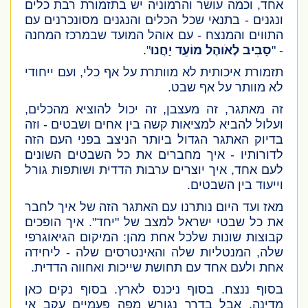
אחד, וכמה עושר והרמוניה יש בתזמורת רבת כלים
ונגנים - בתנאי שכל הכלים והנגנים מסונכרנים עם
התווים והמנצח - עם אוהל המועד שבמרכז המחנה
- "
סָבִיב לְאֹוהֶל מוֹעֵד יַחֲנוּ
".
תזמורת איכותית לא מוותרת על אף כלי, ועם ייחודי
לא מוותר על אף שבט.
זה מאתגר, זה מעצבן, זה יכול להוציא מהכלים,
ועלול להביא למציאות קשה בין אחים ושבטים - וזה
בדיוק האתגר הגדול ביותר הניצב בפני העם הזה
לדורותיו - איך מחברים את כל השבטים השונים
לעם אחד, איך יוצרים ערבות הדדית ושותפות גורל
וייעוד בין השבטים.
מאז ועד היום נותרנו עם האתגר הזה של איך לחבר
את כל שבטי ישראל למצב של "יחד". איך הופכים
קבוצות שונות שלכל אחת מהן: המיקום הגיאוגרפי
שלה, המנטליות שלה והאינטרסים שלה - ליחידה
אחת ולעם אחד עם תחושת שייכות ואחווה הדדית.
בסוף ננצח. בסוף ניכנס לארץ. בסוף נקים כאן
מדינה. אבל בדרך נגורש מפה פעמיים עקב אי