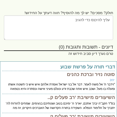
חולק? מסכים? יש לך מה להוסיף? חווה דעתך על החידוש!
דיונים - תשובות ותגובות (0)
טרם נערך דיון סביב חידוש זה
ברי תורה על פרשת שבוע
וטה נזיר וברכת כהנים
יב
ידבר ה' אל משה לאמר. דבר אל בני ישראל ואמרת אלהם איש איש כי תשטה אשתו
עלה בו מעל. ושכב איש אתה שכבת זרע ונעלם מעיני אישה ונסתרה והיא נטמאה
שיעורים מישיבת ’רב פעלים ק..
''ד הקב“ה יברך אתכם, יאריך ה‘ ימיכם בטוב ושנותיכם בנעימים. שמחים להודות לה‘
ברך על הלימוד הנפלא. השקידה בתורה הקדושה של האברכים היקרים, זה מה
שיעורים מישיבת ’רב פעלים ק..