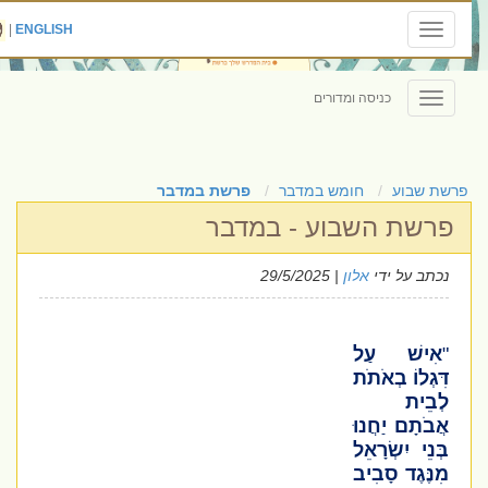
|
ENGLISH
Toggle
navigation
כניסה ומדורים
Toggle
navigation
פרשת שבוע
חומש במדבר
פרשת במדבר
פרשת השבוע - במדבר
נכתב על ידי
אלון
| 29/5/2025
"
אִישׁ עַל
דִּגְלוֹ בְאֹתֹת
לְבֵית
אֲבֹתָם יַחֲנוּ
בְּנֵי יִשְׂרָאֵל
מִנֶּגֶד סָבִיב