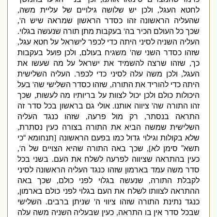
לחטא העגל
,
ולכן יש שלושה גילויים של עליית משה
,
שהעליה הראשונה זהו כסדר הראשון שמראה שיש ה
',
שכך כל העולם הכיר בה
'
בעקבות מתן תורה שנעשה בגלוי
.
העליה השניה לסיני היתה כדי לכפר לישראל על חטא עגל
,
שזהו כסדר השני שה
'
משגיח בעולם
,
ולכן פועל בעקבות
כך
,
שזהו שרצה להשמיד את ישראל על מה שעשו את
העגל
,
ולכן משה עלה לסיני כדי לכפר
.
העליה השלישית
היתה כדי להוריד את התורה
,
שזהו כסדר השלישי שה
'
בעל
היכולות כולם ולכן יכול לצוות על בריותיו מה לעשות
,
שכך
זהו התורה שה
'
ציווה אותנו
.
אולי גם בראשון בכל סדר זה
התראה בנסתר
,
רק מול פרעה
,
שזהו כנגד העליה
השלישית שמשה הביא את התורה בצורה כעין נסתרת
,
שלא בקולות וגילוי גדול כמו בפעם הראשונה
[
תנחומא “כי
תשא” סימן לא
],
שכך באה התורה שהיא הצויים של ה
',
כעין בהתראה שציווה לפרעה לשלח את העם
.
בשני בכל
סדר משה עמד בארמון שזהו כנגד העליה הראשונה לסיני
לקבלת התורה
,
שנעשה בגלוי לפני כולם
,
שכך באה
ההתראה לצוותו לשלח את העם בגלוי לפני כולם בארמון
,
כנגד נתינת התורה שזהו ציווי ה
'
שניתן ברבים
.
השלישי
שבכל סדר אין בו התראה
,
כעין שבעליה השניה משה עלה