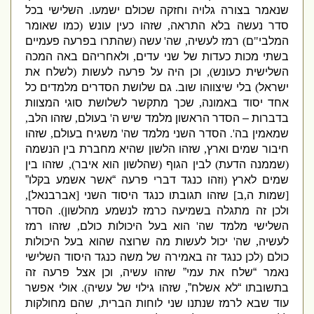
שנאמר בצורה גלויה וחזקה שכולם ישמעו
.
השלישי בכל
סדר נעשה בלא התראה
,
שזהו כעין עונש
(
כמו שאומר
המלבי
"
ם
)
רמז לעשיה
,
שה
'
עשה
(
שהתרו בפרעה פעמיים
בשתי מכות כעדות של שני עדים
,
ולאחריהם באה המכה
השלישית כעונש
),
וכן היה על פרעה לעשות
(
לשלח את
ישראל
)
בלי שיצווהו שוב
.
גם שלושת הסדרים מלמדים כל
אחד יסוד באמונה
,
שכך מתקשר לשלושת סוגי המצוות
בדברות – הסדר הראשון מלמד שיש ה
'
בעולם
,
שזהו הלב
,
שמאמין בה
'.
הסדר השני מלמד שה
'
משגיח בעולם
,
שזהו
חיבור שמים וארץ
,
שזהו הלשון שהיא מחברת בין הנשמה
(
שממנה הדעת
)
לבין הגוף
(
שהלשון הוא איבר
),
שזהו בין
שמים לארץ
(
וזהו כנגד דברי פרעה “אשר אשמע בקלו”
[
שמות ה
,
ב
]
שזהו תגובתו כנגד היסוד השני
[
אברבנאל
],
ולכן זה מתגלה בשמיעה כרמז לנשמע מהלשון
).
הסדר
השלישי מלמד שה
'
הוא בעל היכולות כולם
,
שזהו רמז
לעשיה
,
שה
'
יכול לעשות מה שרוצה שהוא בעל היכולות
כולם
(
לכן כנגד זה באמירה של משה כנגד היסוד השלישי
נאמר “שלח את עמי” שזהו עשיה
,
וכן אצל פרעה זה
בתשובתו “לא אשלח”
,
שזהו גילוי של עשיה
).
אולי אפשר
עוד שבא לרמז שנתנו שני לוחות הברית
,
שהם מחולקות