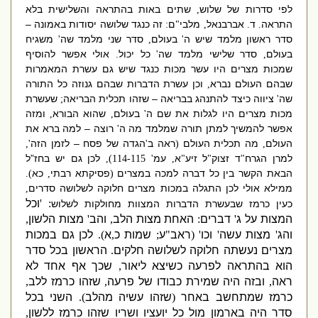
לפי סדרות של שלוש
שתים באות בהתראה והשלישית בלא
,
התראה
ד
אברבנאל
מלבי
ם
זה כנגד שלושה יסודות באמונה –
:
"
,
.
.
סדר ראש
ון מלמד שיש ה
בעולם
סדר שני מלמד שה
משגיח
'
,
'
בעולם
סדר שלישי מלמד שה
כל יכול
אולי אפשר להוסיף
.
'
,
שמכות מצרים היו עשר מכות כנגד שיש גם עשרת המאמרות
שבהם העולם נברא
וכן עשרת הדברות שבהם גנוזה כל התורה
,
שה
ציווה כיצד להתנהג בבריאה – שזהו תכלית הבריאה
שעשרת
;
'
מכות מצרים היו לגלות את שם ה
בעולם
שהוא הבורא
ומזה
,
,
'
אפשר להמשיך למתן תורה שמלמד מה ה
רוצה – למה ברא את
'
העולם
מה תכלית העולם
ראה ב
הגדה של פסח – לזמן הזה
',
'
(
,
למרן הגרח
ד זצוק
ל זיע
א
עמ
לכן גם יש בחז”ל
' 114-115),
,
"
"
"
הבאת הקשר בין כל דברה למכה במצרים
פסיקתא רבתי
כא
).
,
(
ממילא אולי לכן התגלה במכות מצרים חלוקה לשלושה סדרים
,
: '
וכל
כעין כרמז שבעשרת הדברות המצוות מחולקות לשלוש
המצות על ג
'
דברים
:
האחת מצות הלב
,
והב
'
מצות הלשון
,
והג
'
מצות עשה
'
וכו
' (
ראב
"
ע
;
שמות כ
,
א
).
לכן גם במכות
מצרים נעשתה חלוקה לשלושה חלקים
.
הראשון בכל סדר
הוא בהתראה לפרעה כשיצא ליאור
,
שכך אף אחד לא
ראה
,
ובזה היה שמירת כבודו של פרעה
,
שזהו כרמז ללב
,
כרמז שמתחשב באחר
(
שזהו עשיה מהלב
).
השני בכל
סדר היה בארמון מול כל יועציו ושריו שזהו כרמז ללשון
,