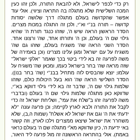
רק כדי לכפר לישראל
,
ולא להבאת התורה
,
ולכן זהו כעין
המכה השלישית שלא מתגלה בה התראה וציווי
).
אולי עוד
אפשר שהקדושה בעולם מתגלה דרך שלושה יסודות
קדושה – תורה בנ
"
י וא
"
י
,
ולכן זה התגלה במכות מצרים
.
הסדר הראשון הראה שיש ה
',
שזהו כנגד תורת ה
'
שהיא
גילוי שם ה
'
בעולם
,
וכן ה
'
ותורתו אחד
,
שה
'
ורצונו אחד
.
הסדר השני הראה שה
'
משגיח בעולם
,
שזהו גם שה
'
משגיח על עם ישראל ומגן עלינו מצרינו
(
וכן באמירה של
משה לפרעה זה בא לידי ביטוי בכך שאמר
"
אלקי ישראל
"
שזה מראה שה
'
בחר בישראל כעמו
,
ומכאן שה
'
משגיח על
עולמו
;
יוצא שהבסיס לזה מתחיל בבנ
"
י
[
שה
'
בחר בנו
]).
הסדר השלישי הראה שה
'
הוא בעל היכולות כולם
,
שזהו
שלמות גילוי שם ה
',
שדבר זה בא לידי גילוי דווקא בא
"
י
,
שדווקא כאן מתגלה שלמות גילוי שם ה
'
בעולם
(
ובדברי
משה לפרעה זהו ב”שלח את עמי”
,
ושליחת ישראל זה כדי
לקבל את
התורה ולבא לארץ לקיימה
;
וכן פרעה עונה
"
לא
ידעתי את ה
'
וגם את ישראל לא אשלח”
(
שמות ה
,
ב
),
שלא
משחרר את ישראל שיצאו ממצרים וילכו לארץ
,
וזה קשור
באי ידיעת ה
',
כיון שדווקא מא”י מתגלה שם ה
'
בעולם כראוי
באמת
).
אולי בהתראה הראשונה זה מול פרעה ליד היאור
,