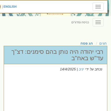
|
ENGLISH
Toggle
navigation
כניסה ומדורים
Toggle
navigation
חגים
חג פסח
רבי יהודה היה נותן בהם סימנים: דצ"ך
עד"ש באח"ב
נכתב על ידי
יניב
| 14/4/2025