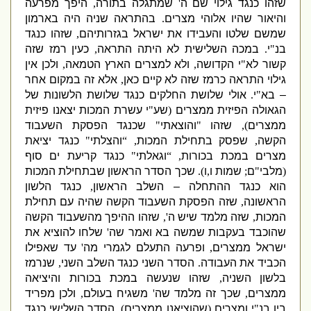
שזהו כנגד גילוי שם ה
'
שמתגלה בתורה
,
היפך מפרעה
והיאור שהיו אלוהי מצרים
.
בהתראה שניה היה בארמון
שמשם שלטו והעבידו את ישראל בגזרותיהם
,
שזהו כנגד
בנ
"
י
.
במכה השלישית לא היתה התראה
,
כעין רמז שזה
קשור לא
"
י הקדושה
,
ולא למצרים הארץ הטמאה
,
ולכן אין
גילוי התראה כרמז שזה לא קיים כאן
,
אלא זה במקום אחר
– בא
"
י
.
אולי שלושת החלקים כנגד שלושת הלשונות של
הגאולה הפיזית ממצרים
(
שע
"
י עשרת המכות יצאנו פיזית
ממצרים
),
שזהו
"
והוצאתי
"
שכנגד הפסקת השעבוד
הקשה
,
שפסק בתחילת המכות
, “
והצלתי
"
כנגד יציאת
מצרים במכת בכורות
, “
וגאלתי
"
כנגד קריעת ים סוף
(
מלבי
"
ם
;
שמות ו
,
ו
).
שכך הסדר הראשון שבתחילת המכות
הוא כנגד ההתחלה – השלב הראשון
,
כנגד הלשון
הראשונה
,
שזה הפסקת השעבוד הקשה שהיה עם תחילת
המכות
,
שזה מלמד שיש ה
',
שזהו ההיפך מהשעבוד הקשה
שהוכבד בעקבות שמשה בא ואמר שה
'
שלחו להוציא את
ישראל ממצרים
,
ופרעה התעלם לגמרי מה
'
עד שאפילו
הכביד את העבודה
.
הסדר השני כנגד השלב השני
,
שנרמז
בלשון השניה
,
שזהו שנעשה במכת בכורות והיציאה
ממצרים
,
שכך זה מלמד שה
'
משגיח בעולם
,
ולכן מפריד
בין בנ
"
י ומצרים
(
שהוציאנו ממצרים
).
הסדר השלישי כנגד