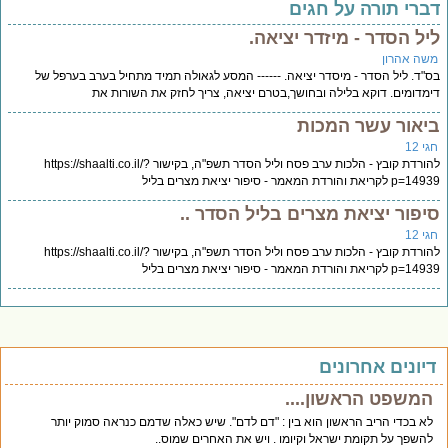
ברי תורה על חגים
יל הסדר - מיזדר יציאה.
שה אהרון
"ד. ליל הסדר - מיסדר יציאה. ------ המסע לגאולה תמיד מתחיל בערב בערפל של
מדומים. דוקא בלילה ובחושך,בטרם יציאה, צריך לחזק את השורות את
יאור עשר המכות
י 12
להורדת קובץ - הלכות ערב פסח וליל הסדר תשפ"ה, בקישור https://shaalti.co.il/?
לקריאת והורדת המאמר - סיפור יציאת מצרים בליל
יפור יציאת מצרים בליל הסדר ..
י 12
להורדת קובץ - הלכות ערב פסח וליל הסדר תשפ"ה, בקישור https://shaalti.co.il/?
לקריאת והורדת המאמר - סיפור יציאת מצרים בליל
יונים אחרונים
המשפט הראשון....
לא בכדי הריב הראשון הוא בין : "דם לדם". שיש כאלה שדמם כנראה סמוק יותר
להשפך על תקומת ישראל וקיומו . ויש את האחרים שמוס..