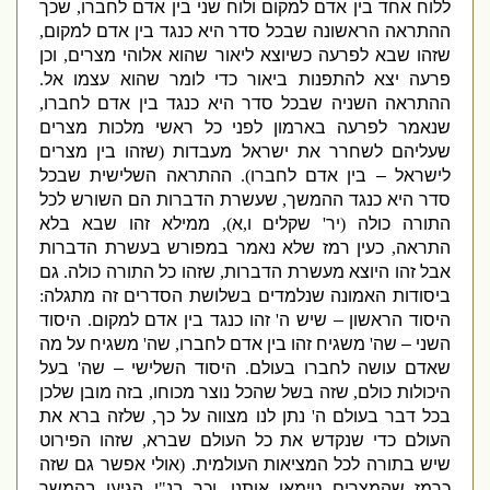
ללוח אחד בין אדם למקום ולוח שני בין אדם לחברו
,
שכך
ההתראה הראשונה שבכל סדר היא כנגד בין אדם למקום
,
שזהו שבא לפרעה כשיוצא ליאור שהוא אלוהי מצרים
,
וכן
פרעה יצא להתפנות ביאור כדי לומר שהוא עצמו אל
.
ההתראה השניה שבכל סדר היא כנגד בין אדם לחברו
,
שנאמר לפרעה בארמון לפני כל ראשי מלכות מצרים
שעליהם לשחרר את ישראל מעבדות
(
שזהו בין מצרים
לישראל – בין אדם לחברו
).
ההתראה השלישית שבכל
סדר היא כנגד ההמשך
,
שעשרת הדברות הם השורש לכל
התורה כולה
(
יר
'
שקלים ו
,
א
),
ממילא זהו שבא בלא
התראה
,
כעין רמז שלא נאמר במפורש בעשרת הדברות
אבל זהו היוצא מעשרת הדברות
,
שזהו כל התורה כולה
.
גם
ביסודות האמונה שנלמדים בשלושת הסדרים זה מתגלה
:
היסוד הראשון – שיש ה
'
זהו כנגד בין אדם למקום
.
היסוד
השני – שה
'
משגיח זהו בין אדם לחברו
,
שה
'
משגיח על מה
שאדם עושה לחברו בעולם
.
היסוד השלישי – שה
'
בעל
היכולות כולם
,
שזה בשל שהכל נוצר מכוחו
,
בזה מובן שלכן
בכל דבר בעולם ה
'
נתן לנו מצווה על כך
,
שלזה ברא את
העולם כדי שנקדש את כל העולם שברא
,
שזהו הפירוט
שיש בתורה לכל המציאות העולמית
. (
אולי אפשר גם שזה
כרמז שהמצרים טימאו אותנו
,
וכך בנ
"
י הגיעו בהמשך