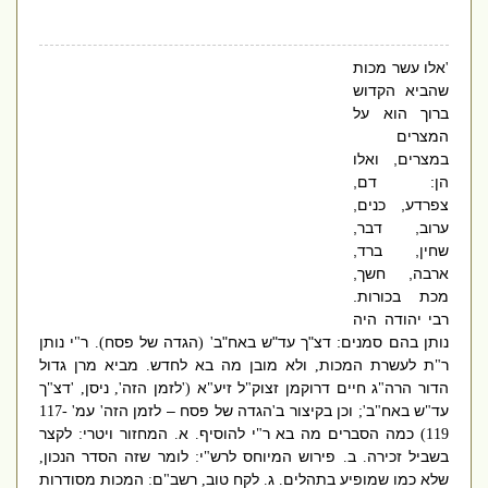
אלו עשר מכות
'
שהביא הקדוש
ברוך הוא על
המצרים
במצרים
,
ואלו
הן
:
דם
,
צפרדע
,
כנים
,
ערוב
,
דבר
,
שחין
,
ברד
,
ארבה
,
חשך
,
מכת בכורות
.
רבי יהודה היה
נותן בהם סמנים
:
דצ
"
ך עד
"
ש באח
"
ב
הגדה של פסח
ר
י נותן
"
).
' (
ר
ת לעשרת המכות
ולא מובן מה בא לחדש
מביא מרן גדול
.
,
"
הדור הרה
ג חיים דרוקמן זצוק
ל זיע
א
לזמן הזה
ניסן
דצ
ך
"
, '
',
('
"
"
"
עד
ש באח
ב
וכן בקיצור ב
הגדה של פסח – לזמן הזה
עמ
' 117-
'
'
';
"
"
כמה הסברים מה בא ר
י להוסיף
א
המחזור ויטרי
לקצר
:
.
.
"
119)
בשביל זכירה
ב
פירוש המיוחס לרש
י
לומר שזה הסדר הנכון
,
:
"
.
.
שלא כמו שמופיע בתהלים
ג
לקח טוב
רשב
ם
המכות מסודרות
:
"
,
.
.