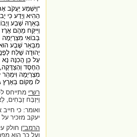
"וַיִּשְׁמַע יַעֲקֹב א
הַהִיא וְיָדַע כִּי יָב
בְּאֵרָהּ שֶׁבַע וְיָ
וַיִּיקַּח מֵהֶם אֶרֶז 
בְּבוֹאִי מִצְרַיְמָה וְ
מִבְּאֵר שֶׁבַע הוּא ו
יְהוּדָה שָׁלַח לְפָ
עַל כֵּן הֲכִנָּהּ נָא
הַחֶסֶד וְהַצְדָּקָה, ו
מִצְרַיְמָה וִימַהֵר לַ
לוֹ מָקוֹם בְּאֶרֶץ גֹּ
רש"י
מתייחס לפ
וַיִּזְבַּח זְבָחִים, ל
ואומר: כי חייב 
יעקב מזכיר על 
הרמב"ן
חולק על 
ועל כך הוא מפר