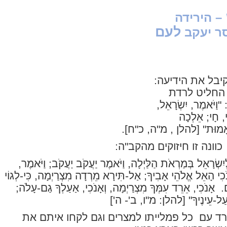
– הירידה
לעם
סר יעקב
יבל את הידיעה:
א החליט לרדת
:
"וַיֹּאמֶר, יִשְׂרָאֵל,
י, חָי; אֵלְכָה
 אָמוּת"
[להלן , מ"ה, כ"ח].
כוונה זו חיזוקים מהקב"ה:
ִשְׂרָאֵל בְּמַרְאֹת הַלַּיְלָה, וַיֹּאמֶר יַעֲקֹב יַעֲקֹב; וַיֹּאמֶר,
נֹכִי הָאֵל אֱלֹהֵי אָבִיךָ; אַל-תִּירָא מֵרְדָה מִצְרַיְמָה, כִּי-לְגוֹי
ם.
אָנֹכִי, אֵרֵד עִמְּךָ מִצְרַיְמָה, וְאָנֹכִי, אַעַלְךָ גַם-עָלֹה;
ֹ עַל-עֵינֶיךָ" [להלן: מ"ו,
ב'- ה']
רד עם
כל פמלייתו למצרים וגם לקחו איתם את