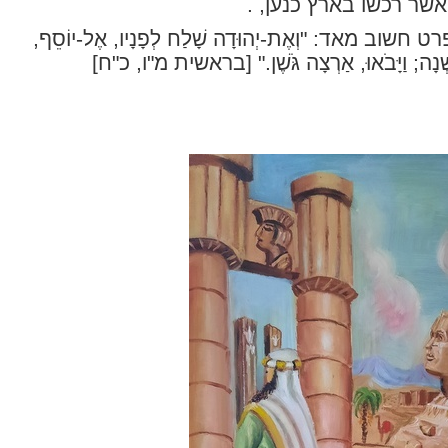
שר רכשו בארץ כנען, .
פרט חשוב מאד:
"וְאֶת-יְהוּדָה שָׁלַח לְפָנָיו, אֶל-יוֹסֵף,
ׁנָה; וַיָּבֹאוּ, אַרְצָה גֹּשֶׁן."
[בראשית מ"ו, כ"ח]