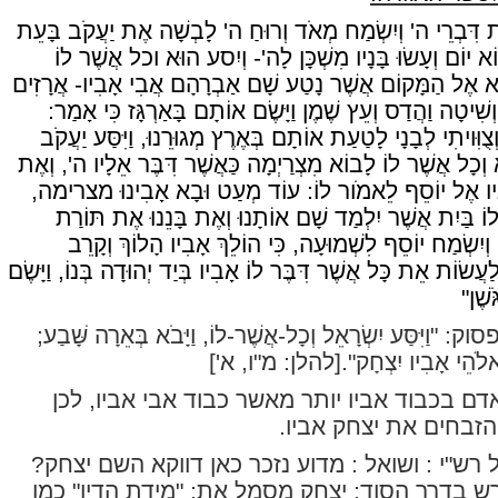
ֶת דִּבְרֵי ה' וְיִשְׂמַח מְאֹד וְרוּחַ ה' לָבְשָׁה אֶת יַעֲקֹב בָּעֵת
וֹא יוֹם וְעָשׂוּ בָּנָיו מִשְׁכָּן לָה'- וְיִסע הוּא וכל אֲשֶׁר לוֹ
בוֹא אֶל הַמָּקוֹם אֲשֶׁר נָטַע שָׁם אַבְרָהָם אֲבִי אָבִיו- אֲרָזִים
וְשִׁיטָה וַהֲדַס וְעֵץ שֶׁמֶן וַיָּשֶׂם אוֹתָם בָּאַרְגָּז כִּי אָמַר:
צֻוִּויתִי לְבָנָי לָטַעַת אוֹתָם בְּאֶרֶץ מְגוּרֵנוּ, וַיִּסַּע יַעֲקֹב
ְכָל אֲשֶׁר לוֹ לָבוֹא מִצְרַיְמָה כַּאֲשֶׁר דִּבֶּר אֵלָיו ה', וְאֶת
נָיו אֶל יוֹסֵף לֵאמֹור לוֹ: עוֹד מְעַט וּבָא אָבִינוּ מצרימה,
 לוֹ בַּיִת אֲשֶׁר יִלְמַד שָׁם אוֹתָנוּ וְאֶת בָּנֵנוּ אֶת תּוֹרַת
ְיִשְׂמַח יוֹסֵף לִשְׁמוּעָה, כִּי הוֹלֵךְ אָבִיו הָלוֹךְ וְקָרֵב
עֲשׂוֹת אֵת כָּל אֲשֶׁר דִּבֶּר לוֹ אָבִיו בְּיַד יְהוּדָה בְּנוֹ, וַיָּשֶׂם
שֶׁן"
סוק:
"וַיִּסַּע יִשְׂרָאֵל וְכָל-אֲשֶׁר-לוֹ, וַיָּבֹא בְּאֵרָה שָּׁבַע;
ֵאלֹהֵי אָבִיו יִצְחָק".
[להלן: מ"ו, א']
אדם בכבוד אביו יותר מאשר כבוד אבי אביו, לכן
הזבחים את יצחק אביו.
רש"י : ושואל : מדוע נזכר כאן דווקא השם יצחק?
ש בדרך הסוד: יצחק מסמל את: "מידת הדין" כמו