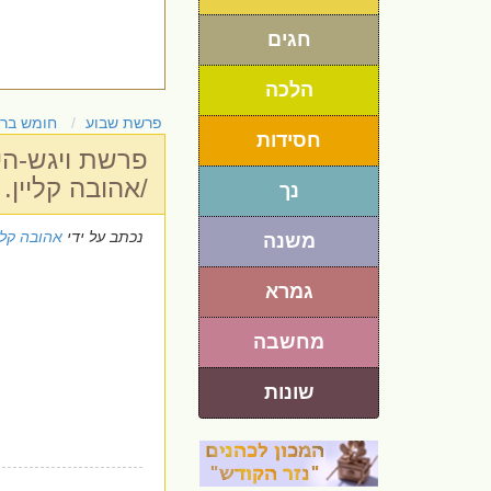
חגים
הלכה
פרשת שבוע
חומש בר
חסידות
פרשת ויגש-הי
/אהובה קליין.
נך
נכתב על ידי
אהובה קלי
משנה
גמרא
מחשבה
שונות