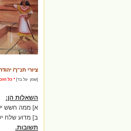
ציורי תנ"ך/ יהודה
[שמן על בד]
* כל הזכו
השאלות הן:
א] ממה חשש יע
ב] מדוע שלח י
תשובות.