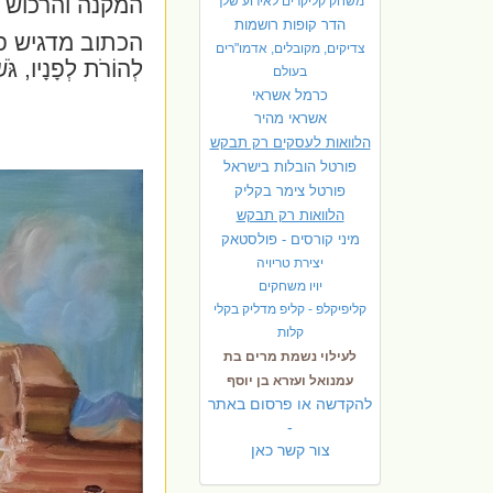
המקנה והרכוש א
משחק קליקרים לאירוע שלך
הדר קופות רושמות
הכתוב מדגיש 
צדיקים, מקובלים, אדמו"רים
לְהוֹרֹת לְפָנָיו, גֹּשְ
בעולם
כרמל אשראי
אשראי מהיר
הלוואות לעסקים רק תבקש
פורטל הובלות בישראל
פ
ורטל צימר בקליק
הלוואות רק תבקש
מיני קורסים - פולסטאק
יצירת טריויה
יויו משחקים
קליפיקלפ - קליפ מדליק בקלי
קלות
לעילוי נשמת מרים בת
עמנואל ועזרא בן יוסף
להקדשה או פרסום באתר
-
צור קשר כאן