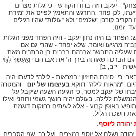
חק" - יעקב חזה ברוח הקודש - כי גלות מצרים
עתו, לכן פחד ,התרגש והתאמץ לפייס את "מידת
ו הקריב קורבן "שלמים" ולא "עולות" שהיו רגילים
עד
זמנו.
 הפחד בו היה נתון יעקב - היה הפחד מפני הגלות
ב"ה מרגיעו ואומר: שלא יפחד - שהרי גם אם
 שעליה התבשר אברהם בברית בן הבתרים מאת
 גם הברכה שאותה בירך ה' את אברהם:
וְאֶֽעֶשְׂךָ֙ לְג֣וֹי
"
אשית
י"ב, ב]
ר: כי
סיבת החיזיון "במראות - לילה" לדעתו היה
ם, "מראות לילה" דווקא
בעיצומו של יום
- והמטרה
תו של יעקב למסר, כי הגיעה השעה שיקבל על
הנמשלת ללילה. בעולם יהיה חושך גשמי ורוחני ואילו
ופיע באופן קבוע - אלא לעיתים רחוקות דוגמת
את חשכת הליל.
יהודה ליוסף.
 יהודה נשלח אל יוסף במצרים
ועל כך
שני הסברים.