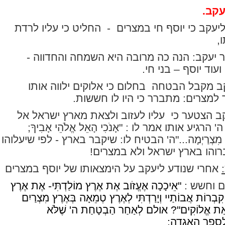
עקב.
יעקב כי יוסף חי במצרים
-
החליט כי עליו לרדת
,
יעקב: הנה כה מרובה היא השמחה והחדווה -
ועוד יוסף – בני חי.
קב מקבל הבטחה
בחלום כי אלוקים ילווה אותו
 למצרים: מתברר כי היו לו חששות.
ב הצטער כי
עליו לעזוב ולצאת מארץ ישראל אל
ה' הרגיע אותו אמר לו :
"אָנֹכִי הָאֵל אֱלֹהֵי אָבִיךָ;
מִצְרַיְמָה
..."ה' הבטיח לו: שיקבר בארץ - לפי שיעלוהו
רוהו בארץ ישראל ולא במצרים!
אחרי שנודע ליעקב על הימצאותו של יוסף במצרים
 וחשש :
"אֵיכָכָה אֶעֱזֹוב אֶת אֶרֶץ מוֹלַדְתִּי- אֶת אֶרֶץ
קִבְרוֹת אֲבוֹתַיי וְיָרַדְתִּי לְאֶרֶץ טְמֵאָה בְּאֶרֶץ מִצְרַיִם
רְאַת אֱלוֹקִים"? אולם לְאַחַר הַבְטָחַת ה' שֶׁלֹּא
ספר האגדה: