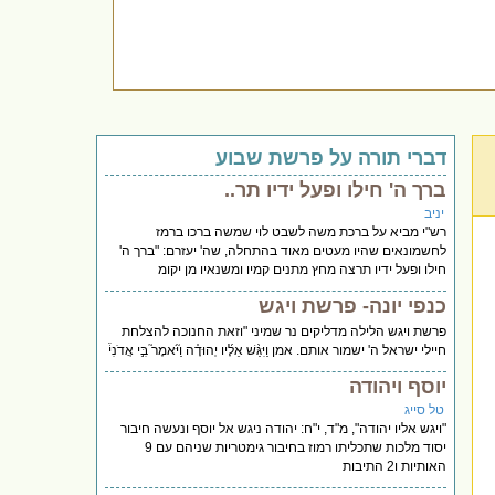
דברי תורה על פרשת שבוע
ברך ה' חילו ופעל ידיו תר..
יניב
רש"י מביא על ברכת משה לשבט לוי שמשה ברכו ברמז
לחשמונאים שהיו מעטים מאוד בהתחלה, שה' יעזרם: "ברך ה'
חילו ופעל ידיו תרצה מחץ מתנים קמיו ומשנאיו מן יקומ
כנפי יונה- פרשת ויגש
פרשת ויגש הלילה מדליקים נר שמיני "וזאת החנוכה להצלחת
חיילי ישראל ה' ישמור אותם. אמן וַיִּגַּ֨שׁ אֵלָ֜יו יְהוּדָ֗ה וַיֹּ֘אמֶר֮ בִּ֣י אֲדֹנִי֒
יוסף ויהודה
טל סייג
"ויגש אליו יהודה", מ"ד, י"ח: יהודה ניגש אל יוסף ונעשה חיבור
יסוד מלכות שתכליתו רמוז בחיבור גימטריות שניהם עם 9
האותיות ו2 התיבות