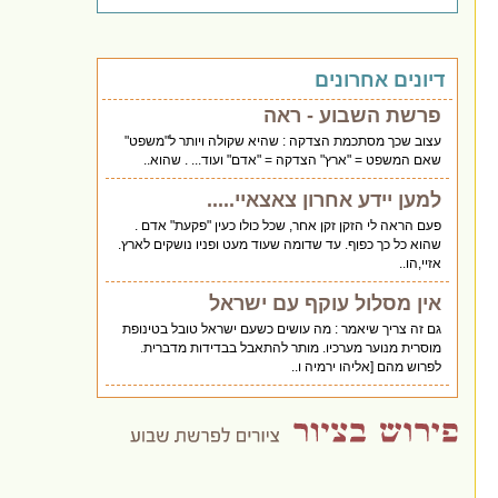
דיונים אחרונים
פרשת השבוע - ראה
עצוב שכך מסתכמת הצדקה : שהיא שקולה ויותר ל"משפט"
שאם המשפט = "ארץ" הצדקה = "אדם" ועוד... . שהוא..
למען יידע אחרון צאצאיי.....
פעם הראה לי הזקן זקן אחר, שכל כולו כעין "פקעת" אדם .
שהוא כל כך כפוף. עד שדומה שעוד מעט ופניו נושקים לארץ.
אזיי,הו..
אין מסלול עוקף עם ישראל
גם זה צריך שיאמר : מה עושים כשעם ישראל טובל בטינופת
מוסרית מנוער מערכיו. מותר להתאבל בבדידות מדברית.
לפרוש מהם [אליהו ירמיה ו..