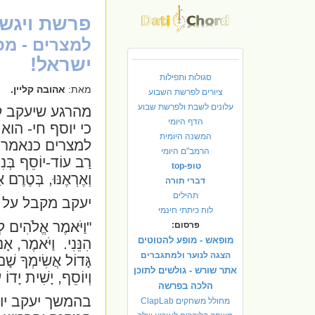
פרשת ויגש
למצרים - מ
ישראל!
סגולות ותפילות
מאת:
אהובה קליין.
ציורים לפרשת השבוע
עלונים לשבת ולפרשת שבוע
מהרגע שיעקב ק
הדף היומי
כי יוסף חי- הו
המשנה היומית
למצרים כנאמר
הרמב"ם היומי
רַב עוֹד-יוֹסֵף בְּנִ
טופ-top
וְאֶרְאֶנּוּ, בְּטֶרֶם
דברי תורה
תהילים
יעקב מקבל על
לוח כיתתי חינמי
"וַיֹּאמֶר אֱלֹהִים לְי
פרסום:
מופאש - מופע להטוטים
הִנֵּנִי.
וַיֹּאמֶר, אָ
הצגה לנוער ולמתגברים
גָּדוֹל אֲשִׂימְךָ שָׁ
אתר שורש - גולשים לתוכן
וְיוֹסֵף, יָשִׁית יָדו
הלכה בפרשה
בהמשך יעקב יו
מחולל משחקים ClapLab