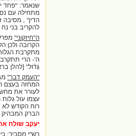
שנאמר: "פחד יצ
מתחילה עם נסי
הדין" , מסיבה ז
להקריב בני נח 
ה"חיזקוני"
מפרש:
הקרובה ולכן הק
מתקרבת הגלות
ה'- הרי תתקרב
גָּד֔וֹל
" [להלן בר
"העמק דבר"
מבא
המחזה בעצם היו
לעורר את מחשב
עצמו עול גלות 
רוח הקודש לא ת
הברק המבהיק 
יעקב שולח את 
רש"י מסביר
: כי