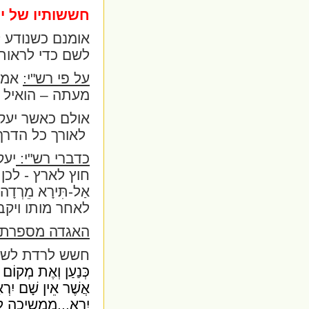
חששותיו של י
אומנם כשנודע ל
לשם כדי לראותו
על פי רש"י:
אמר 
מעתה – הואיל
אולם כאשר יע
לאורך כל הדרך
כדברי רש"י:
יעק
חוץ לארץ - לכן 
אַל-תִּירָא מֵרְדָה 
לאחר מותו ויקב
האגדה מספרת:
חשש לרדת לשם
כְּנַעַן וְאֶת מְקוֹם 
אֲשֶׁר אֵין שָׁם יִ
יִרָא...
ממשיכה ל