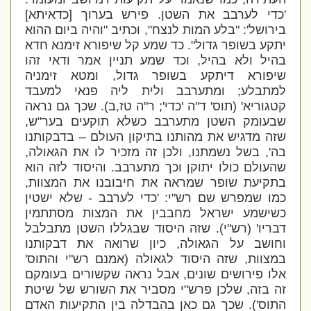
'
כדי לערבב את השטן. פירש בערוך [כדאיתא]
בירושל': "בלע המות לנצח", וכתיב "והיה ביום ההוא
יתקע בשופר גדול". כד שמע קל שיפורא זימנא חדא
בהיל ולא בהיל, וכד שמע תניין אמר ודאי זהו
שיפורא דיתקע בשופר גדול, ומטא זימניה
למתבלע; ומתערבב ולית ליה פנאי למעבד
קטגוריא' (תוס' ד"ה 'כדי'; ר"ה טז,ב)
. שכך גם נראה
שבעומק השטן מתערבב כשלא תוקעים בער"ש,
שזה מדגיש את מהותנו בתיקון העולם – בדבקותנו
בה', בשל נשמתנו, ולכן זה מזכיר לו את הגאולה,
שהעולם כולו יתוקן וכך מתערבב. והיסוד לזה הוא
בתקיעת שופר שמראה את חיבובנו את המצוות,
כמו שמפרש שם רש"י: '
כדי לערבב - שלא ישטין
כשישמע ישראל מחבבין את המצות מסתתמין
דבריו' (רש"י)
. שזה היסוד שבגללו השטן מתבלבל
וחושב על הגאולה, כיון שרואה את דבקותנו
במצוות, שזה היסוד לגאולה (אמנם רש"י והתוס'
אלו פירושים שונים, אבל נראה שקשורים בעומקם
זה בזה, שלכן פרש"י מסביר את השורש של שיטת
התוס'). שכך גם כאן בהבדלה בין התקיעות האדם