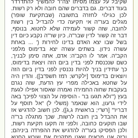
שקיבל על עצמו מסיתו יצה"ר להמשיך להתדרדר
בעוד דברים, גם בדברים שהם חובה ולא רק רשות.
לכן כגילוי לחזרה בתשובה (שבתקיעת שופר)
מגלים בער"ה אי תקיעה כדי להבדיל בין רשות
לחובה, שזה קשור לעמידה שלא לחטוא. בנוסף,
דבר זה קשור לדין שבר"ה, כיון שר"ה נקבע כיום דין
בשל שבו יצא האדם בדינו
לחירות
(' ...
באחת
עשרה נידון.
בשתים עשרה יצא בדימוס מלפני
הקב"ה.
אמר לו הקב"ה: אדם, אתה סימן לבניך,
כשם שנכנסת לפני בדין ביום הזה ויצאת בדימוס,
כך עתידין בניך להיות נכנסין לפני בדין ביום הזה
ויוצאים בדימוס' [ילקו"ש; רמז תשפ"ב]).
והדין היה
על שחטא באכילה מפרי עץ הדעת, שזה נגרם
בעקבות שחוה החמירה ואמרה שאסור אפילו לגעת
בעץ
('"ולא תגעו בו" - הוסיפה על הצווי לפיכך באה
לידי גרעון, הוא שנאמר (משלי ל) "אל תוסף על
דבריו"' [רש"י; בראשית ג,ג])
. לכן חשוב להדגיש אז
את ההבדל בין חובה לרשות, שכך מתגלה בר"ה
שבו תוקעים כחובה, ולפני זה תקעו תקיעת רשות,
ולכן הפסיקו בער"ה להדגיש את ההפרדה ביניהם;
ובזה אנו מראים שאנו מתקנים את שורש החטא