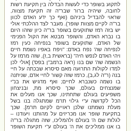
לתקוע בשופר כדי לעשות הבדלה בין תקיעת רשות
לחובה, שיהיה ברור שבר"ה זה תקיעת מצווה,
שראוי להבדיל ביניהם (ואף כך ידע האדם לכוון
בר"ה לקיים מצוות שופר
). מעבר לצד ההלכתי אולי
יש בזה רמז שתוקעים בשופר בר"ה כיון שזהו היום
בו נברא האדם, והשופר מבטא את הקול הפנימי
של האדם, שתוקעים בשופר בנפיחה כעין רמז
לנפיחה שה' נפח באדם: "
ויפח באפיו נשמת חיים
ויהי האדם לנפש חיה
" (בראשית ב,ז), שזה מרמז על
הנשמה שה' שם בנו (ראה ברמב"ן בפס') [אולי לכן
למדו לקולות התרועה מאם סיסרא שבכתה על חיי
בנה (ר"ה לג,ב), כרמז שזה קשור לחיי אדם, שניתנה
בו נשמה
כשנברא לחיים
; ואף מדגיש את בנ"י
שמנצחים בעולם, שכך סיסרא מת, ובניצחון
משפיעים בעולם שתחתינו, שכך אנו מעלים את
הכל לקדושה ע"י גילוי תו"מ שמתגלה בנו בשל
מעלת נשמתנו שלכן ראויים לקיום תו"מ]. שכך
בתקיעת שופר אנו מכריזים על מהותנו ויעודנו –
לגלות שם ה' בעולם ולהמליכו, שזה מתגלה בר"ה
בו אנו ממליכים את ה' בעולם ע"י תקיעת השופר