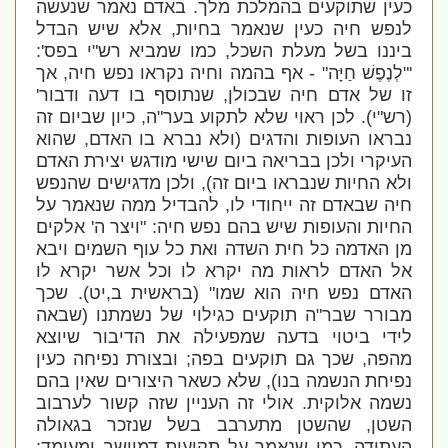
כעין שתוקעים בהמלכת מלך. באדם נאמר שנעשה
לנפש חיה כעין שנאמר בחיות, אלא שיש הבדל
ביננו בשל מעלת השכל, כמו שמביא רש"י בפס':
'
"לְנֶפֶשׁ חַיָּה" - אף בהמה וחיה נקראו נפש חיה, אך
זו של אדם חיה שבכולן, שנתוסף בו דעה ודבור
'
(רש"י). לכן ראוי שלא לתקוע בער"ה, כיון שביום זה
נבראו העופות והדגים (ולא נברא בו האדם, שהוא
העיקרי ולכן בבריאה ביום שישי מודגש יצירת האדם
ולא החיות שנבראו ביום זה), ולכן מדגישים שהנפש
חיה שבאדם זה ייחודי לו, להבדיל ממה שנאמר על
החיות והעופות שיש בהם נפש חיה: "ויצר ה' אלקים
מן האדמה כל חית השדה ואת כל עוף השמים ויבא
אל האדם לראות מה יקרא לו וכל אשר יקרא לו
האדם נפש חיה הוא שמו" (בראשית ב,יט). שכך
מבורר שבר"ה תוקעים כגילוי של נשמתנו (שבאה
לידי ביטוי בדעה שמפעילה את הדיבור שיוצא
מהפה, שכך גם תוקעים בפה; ובצורת נפיחה כעין
נפיחת הנשמה בנו), שלא כשאר היצורים שאין בהם
נשמה אלוקית. אולי זה העניין שזה קשור לערבוב
השטן, שהשטן מתערבב בשל שנזכר בגאולה
העתידה, כמו שנאמר על תקיעות דמיושב ומעומד: