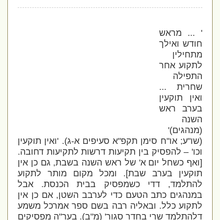
'
... מראש
חודש ואילך
מתחילין
לתקוע אחר
התפילה
שחרית
...
ואין תוקעין
בערב ראש
השנה
(מנהגים)'
(שו"ע; או"ח סימן תקפ"א סעיפים א-ג)
.
'ואין תוקעין
וכו' – להפסיק בין תקיעות דרשות לתקיעות דחובה.
[ואף כשחל יום א' של ראש השנה בשבת, גם כן אין
תוקעין בערב שבת].
ומכל מקום מותר לתקוע
להתלמד, דדי כשמפסיק בבית הכנסת. אבל
במנהגים כתב הטעם כדי לערבב השטן, אם כן אין
לתקוע כלל. ובאליה רבה בשם ספר אמרכל משמע
דלהתלמד שרי בחדר סגור' (מ"ב). בער"ה מפסיקים