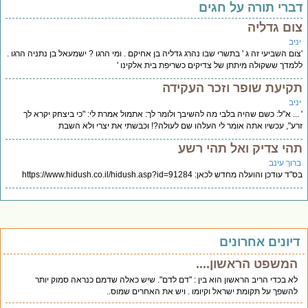
ברי תורה על חגים
ום גדליה
יב
ום השביעי זה ג ' בתשרי שבו נהרג גדליה בן אחיקם . ומי הרגו ? ישמעאל בן נתניה הרגו .
מדך ששקולה מיתתן של צדיקים כשריפת בית אלקינו '
קיעת שופר וזכר העקידה
יב
... א"ל: כשם שהיה בלבי מה להשיבך ולומר לך: אתמול אמרת לי: "כי ביצחק יקרא לך
ע", עכשיו אתה אומר לי העלהו שם לעולה?! וכבשתי את יצרי ולא השבת
הי צדיק ואל תהי רשע
רוך עינב
 עודכן והועלה מחדש לכאן: https://www.hidush.co.il/hidush.asp?id=91284
יונים אחרונים
המשפט הראשון....
לא בכדי הריב הראשון הוא בין : "דם לדם". שיש כאלה שדמם כנראה סמוק יותר
להשפך על תקומת ישראל וקיומו . ויש את האחרים שמוס..