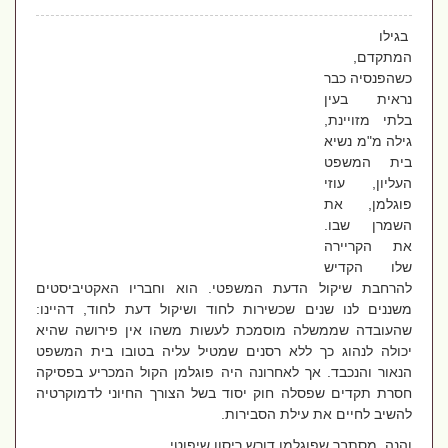
בגילו
המתקדם,
כשהפנסיה כבר
נראית בעין
בלתי מזויינת,
גילה מ"מ נשיא
בית המשפט
העליון, עוזי
פוגלמן, את
השמרן שבו.
את הקריירה
שלו הקדיש
להרחבת שיקול הדעת המשפטי. הוא וחבריו האקטיביסטים
משננים לנו שנים שכשירות לחוד ושיקול דעת לחוד, דהיינו:
שהעובדה שממשלה מוסמכת לעשות משהו אין פירושה שהיא
יכולה לנהוג כך ללא רסנים שמטיל עליה בטובו בית המשפט
הנאור והנכבד. אך לאחרונה היה פוגלמן הקול המכריע בפסיקה
חסרת תקדים שפסלה חוק יסוד בשל הצורך החיוני לדמוקרטיה
להשיב לחיים את עילת הסבירות.
והנה, מסתבר שפוגלמן דורש ריסון שיפוטי.