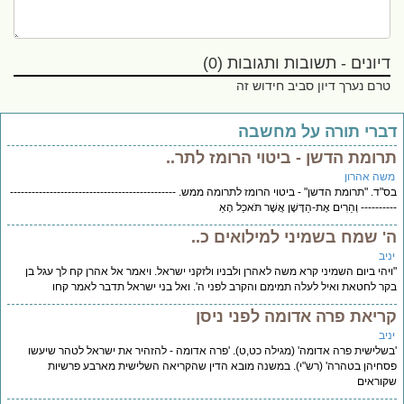
דיונים - תשובות ותגובות (0)
טרם נערך דיון סביב חידוש זה
ברי תורה על מחשבה
רומת הדשן - ביטוי הרומז לתר..
שה אהרון
"ד. "תרומת הדשן" - ביטוי הרומז לתרומה ממש. ----------------------------------------------
-------- וְהֵרִים אֶת-הַדֶּשֶׁן אֲשֶׁר תֹּאכַל הָאֵ
' שמח בשמיני למילואים כ..
יב
יהי ביום השמיני קרא משה לאהרן ולבניו ולזקני ישראל. ויאמר אל אהרן קח לך עגל בן
ר לחטאת ואיל לעלה תמימם והקרב לפני ה'. ואל בני ישראל תדבר לאמר קחו
ריאת פרה אדומה לפני ניסן
יב
שלישית פרה אדומה' (מגילה כט,ט). 'פרה אדומה - להזהיר את ישראל לטהר שיעשו
חיהן בטהרה' (רש"י). במשנה מובא הדין שהקריאה השלישית מארבע פרשיות
וראים