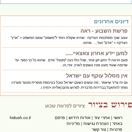
יונים אחרונים
פרשת השבוע - ראה
עצוב שכך מסתכמת הצדקה : שהיא שקולה ויותר ל"משפט" שאם המשפט = "ארץ"
הצדקה = "אדם" ועוד... . שהוא..
למען יידע אחרון צאצאיי.....
פעם הראה לי הזקן זקן אחר, שכל כולו כעין "פקעת" אדם . שהוא כל כך כפוף. עד
שדומה שעוד מעט ופניו נושקים לארץ. אזיי,הו..
אין מסלול עוקף עם ישראל
גם זה צריך שיאמר : מה עושים כשעם ישראל טובל בטינופת מוסרית מנוער מערכיו.
מותר להתאבל בבדידות מדברית. לפרוש מהם [אליהו ירמיה ו..
ראשי
|
אתרי עזר
|
אודות חידוש
|
פרסם
hidush.co.il
באתר
|
הצהרת נגישות
|
מדיניות
פרטיות
|
צור קשר