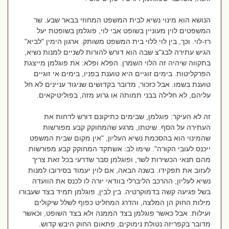
הנושא הוא מינוי נשיא לבית המשפט המחוזי בבאר שבע. שר
המשפטים לוין מעוניין בשופט אבי לוי, פוגלמן בשופטת יעל
רז-לוי. וכך, בין לוי ללוי בית המשפט משותק. ארגון הימין "לביא"
הגיש עתירה לבג"צ שבה הוא דורש להורות לשניים למנות נשיא,
בתקווה שיהיה זה הלוי השמרן. הפלא ופלא: את פוגלמן מייצגת
הפרקליטות. בימים זוגיים היא טוענת בפניו, בימים אי זוגיים
טוענת בשמו. אבל כזכור, מדובר בקדושים שניגוד עניינים לא חל
עליהם, לא חלילה בבני תמותה או גרוע מזה, בפוליטיקאים.
זה לא העיקר: פוגלמן, שבימים כתיקונם דורש לדחות את
העתירה על הסף. שיטתו, מרגע שהמחוקק קבע מפורשות
שהמינוי הוא בהסכמת נשיא העליון, "אין מקום שבית המשפט
ייכנס לעובי הקורה". שימו לב: אשתקד המחוקק קבע מפורשות
מהם תנאי הכשירות לשר, ופוגלמן סבר שדרעי בכל זאת צריך
לעזוב את תפקידו. בשנה הבאה, אם לוין יעמוד בסירובו למנות
נשיא לעליון, ההרכב הליברלי בוודאי יורה לו לכנס את הוועדה
בשל פגיעה קשה בדמוקרטיה. בין לבין, פוגלמן תמיד בצד שעבורו
מילות החוק הן המלצה, והדרג המחליט כפוף לשלל שיקולים
ועילות. אבל כאשר פוגלמן בצד הממנה ולא בצד השופט, וכאשר
מדובר בקפריזה נטולת נימוקים, פתאום החוק היבש קדוש.