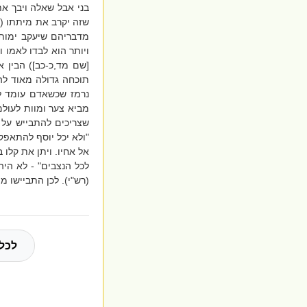
בני אבל שאלה ויבך א
שזה יקרב את מיתתו (ש
מדבריהם שיעקב ימות בל
ויותר הוא לבדו לאמו ו
[שם מד,כ-כב]) הבין א
תוכחה גדולה מאוד להם
נרמז שכשאדם עומד לד
מביא צער ומוות לעולם
שצריכים להתבייש על 
"ולא יכל יוסף להתאפק 
אל אחיו. ויתן את קלו
לכל הנצבים" - לא היה 
(רש"י). לכן התביישו 
לכל 