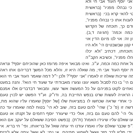
אני יוסף העוד אבי חי ולא
כי נבהלו מפניו" (בראשית
טי להאי קרא בכי: (בראשית
לענות אתו כי נבהלו מפניו",
דם כך, תוכחה של הקדוש
כמה וכמה
' (חגיגה ד,ב).
זה: אוי לנו מיום הדין אוי
 קטן שבשבטים הי׳ ולא היו
תוכחתו, דכתיב "ולא יכלו
הלו מפניו", וכשיבא הקב״ה
על אחת כמה וכמה, ע״כ. ואינו מבואר איפה מרומז כאן שהוכיחם יוסף? ונראה
יוסף העוד אבי חי, מה שאלה היא זו, והלא מכל המשך דבריהם אתו ראה
מה שייכות שאלה זו לאמרו "אני יוסף"? ולכן י״ל דמה שאמר העוד אבי חי הוא
הי׳ בו כח לסבול משא יגונו וצערו מאבודתי עד שעוד חי הוא?. והנה במעט
האחים לקוט בפניהם על כל המעשה אשר עשו, ומבואר דבדברים אלו אמנם
הראויה לעשות שרט בנפש החייבת בה, ודו״ק. וע״ד הפשט יש לכוין טעם
כי אחרי שראה שכחשו לו במציאות שלו [של יוסף] שאמרו עליו שהוא מת,
שה זו (פ׳ כ׳) שהי׳ להם טעם בזה, שוב לא הי׳ בטוח למה שאמרו עד כה
לי הי׳ להם טעם גם בזה, אולי כדי שיעורר יוסף רחמים על זקנתו או טעם
עו שאלם עליו שיגידו האמת' (ת"ת). (בפשט הסיבה ששאלם על יעקב אם הוא
״פ שכבר שאלם עליו ואמרו עודנו חי עתה שאל על בריאותו, ופי׳ חי בריא. אי
די מליץ לכך חזר ושאל לשמוע מפיהם. אי נמי: לא שאל עתה אלא ליכנס