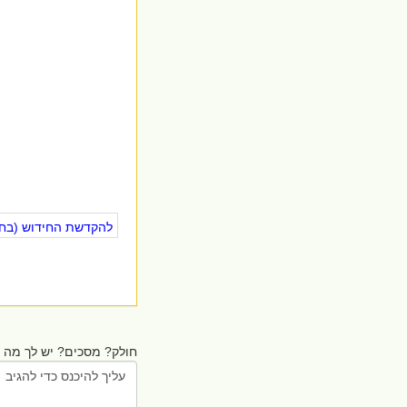
להקדשת החידוש (בחינ
חולק? מסכים? יש לך מה ל