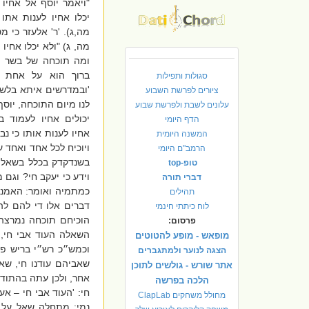
"ויאמר יוסף אל אחיו 
יכלו אחיו לענות אתו 
מה,ג). 'ר' אלעזר כי מ
מה, ג) "ולא יכלו אחיו 
ומה תוכחה של בשר ו
ברוך הוא על אחת 
סגולות ותפילות
'ובמדרשים איתא בלשון 
ציורים לפרשת השבוע
לנו מיום התוכחה, יוסף
עלונים לשבת ולפרשת שבוע
יכולים אחיו לעמוד ב
הדף היומי
אחיו לענות אותו כי נב
המשנה היומית
ויוכיח לכל אחד ואחד 
הרמב"ם היומי
בשנדקדק בכלל בשאלת 
טופ-top
וידע כי יעקב חי? וגם 
דברי תורה
כמתמיה ואומר: האמנם 
תהילים
דברים אלו די להם ל
לוח כיתתי חינמי
הוכיחם תוכחה נמרצה 
פרסום:
השאלה העוד אבי חי, 
מופאש - מופע להטוטים
וכמש״כ רש״י בריש פר
הצגה לנוער ולמתגברים
שאביהם עודנו חי, שאו
אתר שורש - גולשים לתוכן
אחר, ולכן עתה בהתוד
הלכה בפרשה
חי: 'העוד אבי חי – אע
מחולל משחקים ClapLab
נמי: מתחלה שאל על י