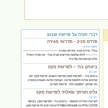
דברי תורה על פרשת שבוע
פרדס מניב - מדרשי מגירה
משה אהרון
בס"ד. פרדס מניב -מדרשי מגירה. ------------------------------------
------------ להלן שלושה מדרשים מבית גנזיי : אין זמרת הארץ"
אלא גם מנגינות של בית
ביטחון בה' – לפרשת מקץ
חגי 12
ביטחון בה' – לפרשת מקץ בפרשת השבוע, פרשת מקץ, אנו
קוראים אודות חלומות פרעה. כשהקיץ פרעה משנתו בסערה,
כפי שכתוב "וַתִּפָּעֶם רוּחוֹ", חרטומי מצרים
גליון תורתך שאלתי לפרשת מקץ
חגי 12
לקריאה והורדת המאמר - ביטחון בה' - לפרשת מקץ, בקישור
https://shaalti.co.il/?p=11539 לרעיונות יפים על פרשת מקץ,