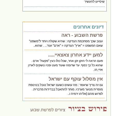
שיסייעו להעשיר
דיונים אחרונים
פרשת השבוע - ראה
עצוב שכך מסתכמת הצדקה : שהיא שקולה ויותר ל"משפט"
שאם המשפט = "ארץ" הצדקה = "אדם" ועוד... . שהוא..
למען יידע אחרון צאצאיי.....
פעם הראה לי הזקן זקן אחר, שכל כולו כעין "פקעת" אדם .
שהוא כל כך כפוף. עד שדומה שעוד מעט ופניו נושקים לארץ.
אזיי,הו..
אין מסלול עוקף עם ישראל
גם זה צריך שיאמר : מה עושים כשעם ישראל טובל בטינופת
מוסרית מנוער מערכיו. מותר להתאבל בבדידות מדברית.
לפרוש מהם [אליהו ירמיה ו..