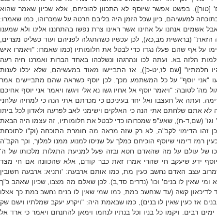
[טור]). בפשט אפשר שיוסף לא התכוון להוכיחם, אלא שכיון שאמר שהוא
כתוכחה למעשיהם, כיון שכל הזמן היה בליבם חרטה על שמכרוהו, כמו שאמרו:
אבל אשמים אנחנו על אחינו אשר ראינו צרת נפשו בהתחננו אלינו ולא שמענו
 הזאת" (בראשית מב,כא), לכן עכשיו כשהתגלה לפניהם ועוד כשליט מצרים,
מו על אף שהם פעלו נגדו כדי לבטל את חלומותיו (כמו שאמרו: "ויאמרו איש
מות הלזה בא. ועתה לכו ונהרגהו ונשלכהו באחד הברות ואמרנו חיה רעה
ו חלמתיו" [שם לז,יט-כ]), אז התביישו מאוד במעשיהם, שלא יכלו לענות
 "אני יוסף" על כל המשתמע מכך. לכן יוסף כשראה שהם מתביישים אמר
 מה' לטובה: "ויאמר יוסף אל אחיו גשו נא אלי ויגשו ויאמר אני יוסף אחיכם
ה. ועתה אל תעצבו ואל יחר בעיניכם כי מכרתם אתי הנה כי למחיה שלחני
ה לא אתם שלחתם אתי הנה כי האלקים וישימני לאב לפרעה ולאדון לכל ביתו
וגו' (שם,ד-ח), שאע"פ שמכרוהו כדי לבטל את חלומותיו, זה עצמו היה הבאת
לכן זהו הדימוי לקב"ה, לא רק שזה מראה מה חומרת התוכחה (וק"ו לתוכחת
עין רמז דימוי שיוסף הוכיחם כמלך על שניסו למנוע ממנו למלוך, וכך הקב"ה
ו של עולם על מה שהאדם חטא ובזה פעל למניעת התגלות מלכותו של ה'
וסף ידע שיעקב חי שהרי אמרו זאת כבר קודם, אלא שהכוונה אם חי מצד
מרוב עצב האדם נחשב כעין מת, כמו אותם ארבעה:
'ותניא: ארבעה חשובין
 ומי שאין לו בנים' וכו' (נדרים סד,ב). לכן שאלם מה מצבו, שכיון שאהב כ"ך
 לדיכאון קשה (עד שנחשב כמת, כמו שמי שאין לו בנים נחשב כמת כך אצלו
בנים אז כעין שאין לו בנים), כמו שבאמת היה: "ויקרע יעקב שמלתיו וישם שק
ימים רבים. ויקמו כל בניו וכל בנתיו לנחמו וימאן להתנחם ויאמר כי ארד אל