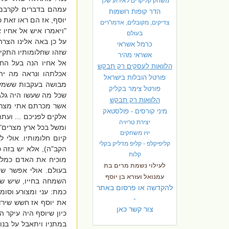
משחק קליקרים לאירוע שלך
עמהם בדברים לקרבם' 
הדר קופות רושמות
יוסף, אז הם ראו זאת 
צדיקים, מקובלים, אדמו"רים
"ויאמרו איש אל אחיו 
בעולם
על כן באה אלינו הצרה
כרמל אשראי
שזהו שחלומותיו התקיי
אשראי מהיר
אל אחיו הנה בעל החל
הלוואות לעסקים רק תבקש
אכלתהו ונראה מה יהי
פורטל הובלות בישראל
מבושה בעקבות ששמעו
פ
ורטל צימר בקליק
שכל מה שעשו היה גלגול
הלוואות רק תבקש
אשר מכרתם אתי מצרימ
מיני קורסים - פולסטאק
אלקים לפניכם ... ועת
יצירת טריויה
ומשל בכל ארץ מצרים" 
יויו משחקים
קיום חלומותיו. אולי 
קליפיקלפ - קליפ מדליק בקלי
הקב"ה), אלא יש בזה כ
קלות
מוכיח את האדם כמלכ
לעילוי נשמת מרים בת
בעולם. אולי אפשר שי
עמנואל ועזרא בן יוסף
השמחה בחייו, שיש ש
להקדשה או פרסום באתר
כמת: עני ומצורע וסומא
-
את יוסף אז חשש שירד
צור קשר כאן
כיון שיוסף היה עיקר ה
במתניו ויתאבל על בנו 