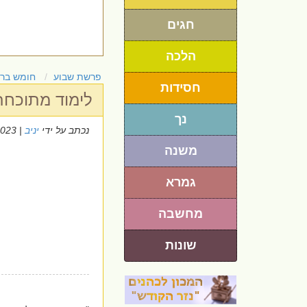
חגים
הלכה
פרשת שבוע
חומש בר
חסידות
לימוד מתוכחת
נך
נכתב על ידי
יניב
| 14/12/2023
משנה
גמרא
מחשבה
שונות