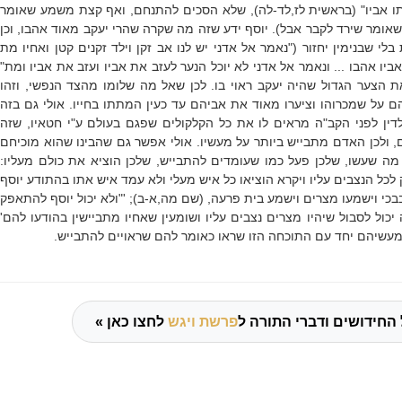
תו אביו" (בראשית לז,לד-לה), שלא הסכים להתנחם, ואף קצת משמע שאומר
אומר שירד לקבר אבל). יוסף ידע שזה מה שקרה שהרי יעקב מאוד אהבו, וכן
י שבנימין יחזור ("נאמר אל אדני יש לנו אב זקן וילד זקנים קטן ואחיו מת
אביו אהבו ... ונאמר אל אדני לא יוכל הנער לעזב את אביו ועזב את אביו ומת"
ת הצער הגדול שהיה יעקב ראוי בו. לכן שאל מה שלומו מהצד הנפשי, וזהו
 על שמכרוהו וציערו מאוד את אביהם עד כעין המתתו בחייו. אולי גם בזה
ין לפני הקב"ה מראים לו את כל הקלקולים שפגם בעולם ע"י חטאיו, שזה
, ולכן האדם מתבייש ביותר על מעשיו. אולי אפשר גם שהבינו שהוא מוכיחם
מה שעשו, שלכן פעל כמו שעומדים להתבייש, שלכן הוציא את כולם מעליו:
לכל הנצבים עליו ויקרא הוציאו כל איש מעלי ולא עמד איש אתו בהתודע יוסף
 בבכי וישמעו מצרים וישמע בית פרעה, (שם מה,א-ב)
; '
"ולא יכול יוסף להתאפק
יכול לסבול שיהיו מצרים נצבים עליו ושומעין שאחיו מתביישין בהודעו להם'
ממעשיהם יחד עם התוכחה הזו שראו כאומר להם שראויים להתבייש.
החידושים ודברי התורה ל
פרשת ויגש
לחצו כאן »