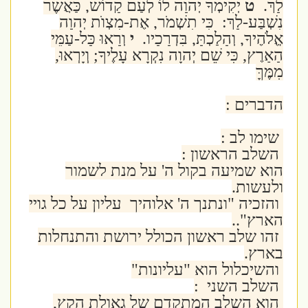
לָךְ.
ט
יְקִימְךָ יְהוָה לוֹ לְעַם קָדוֹשׁ, כַּאֲשֶׁר
נִשְׁבַּע-לָךְ: כִּי תִשְׁמֹר, אֶת-מִצְוֺת יְהוָה
אֱלֹהֶיךָ, וְהָלַכְתָּ, בִּדְרָכָיו.
י
וְרָאוּ כָּל-עַמֵּי
הָאָרֶץ, כִּי שֵׁם יְהוָה נִקְרָא עָלֶיךָ; וְיָרְאוּ,
מִמֶּךָּ
הדברים :
שימו לב :
השלב הראשון :
הוא שמיעה בקול ה' על מנת לשמור
ולעשות.
והזכיה "ונתנך ה' אלוהיך עליון על כל גויי
הארץ"..
זהו שלב ראשון הכולל ירושת והתנחלות
בארץ.
והשיכלול הוא "עליונות"
השלב השני :
הוא השלב המתקדם של גאולת הקץ,