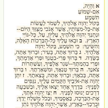
א
וְהָיָה,
אִם-שָׁמוֹעַ
תִּשְׁמַע
בְּקוֹל יְהוָה אֱלֹהֶיךָ, לִשְׁמֹר לַעֲשׂוֹת
אֶת-כָּל-מִצְוֺתָיו, אֲשֶׁר אָנֹכִי מְצַוְּךָ הַיּוֹם--
וּנְתָנְךָ יְהוָה אֱלֹהֶיךָ, עֶלְיוֹן, עַל, כָּל-גּוֹיֵי
הָאָרֶץ.
ב
וּבָאוּ עָלֶיךָ כָּל-הַבְּרָכוֹת הָאֵלֶּה,
וְהִשִּׂיגֻךָ: כִּי תִשְׁמַע, בְּקוֹל יְהוָה
אֱלֹהֶיךָ.
ג
בָּרוּךְ אַתָּה, בָּעִיר; וּבָרוּךְ אַתָּה,
בַּשָּׂדֶה.
ד
בָּרוּךְ פְּרִי-בִטְנְךָ וּפְרִי אַדְמָתְךָ,
וּפְרִי בְהֶמְתֶּךָ--שְׁגַר אֲלָפֶיךָ, וְעַשְׁתְּרוֹת
צֹאנֶךָ.
ה
בָּרוּךְ טַנְאֲךָ, וּמִשְׁאַרְתֶּךָ.
ו
בָּרוּךְ
אַתָּה, בְּבֹאֶךָ; וּבָרוּךְ אַתָּה, בְּצֵאתֶךָ.
ז
יִתֵּן
יְהוָה אֶת-אֹיְבֶיךָ הַקָּמִים עָלֶיךָ, נִגָּפִים
לְפָנֶיךָ: בְּדֶרֶךְ אֶחָד יֵצְאוּ אֵלֶיךָ, וּבְשִׁבְעָה
דְרָכִים יָנוּסוּ לְפָנֶיךָ.
ח
יְצַו יְהוָה אִתְּךָ,
אֶת-הַבְּרָכָה, בַּאֲסָמֶיךָ, וּבְכֹל מִשְׁלַח יָדֶךָ;
וּבֵרַכְךָ--בָּאָרֶץ, אֲשֶׁר-יְהוָה אֱלֹהֶיךָ נֹתֵן