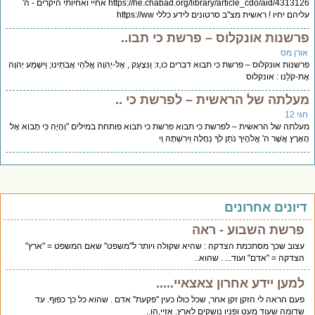
https://he.chabad.org/library/article_cdo/aid/4313126 אחיי ואחיותי היקרים - ה'
יהם יחיו ! ראשית מצ"ב סרטונים לידע כללי https://ww
רשנות אונקלוס – פרשת כי תבו..
ורן מס
שנות אונקלוס – פרשת כי תבוא דברים כו,ז: וַנִּצְעַק , אֶל-יְהוָה אֱלֹהֵי אֲבֹתֵינוּ; וַיִּשְׁמַע יְהוָה
ת-קֹלֵנוּ : אונקלוס
עלתה של הראשית – לפרשת כי ..
י 12
לתה של הראשית – לפרשת כי תבוא פרשת כי תבוא פותחת במילים "וְהָיָה כִּי תָבוֹא אֶל
ָרֶץ אֲשֶׁר ה' אֱלֹהֶיךָ נֹתֵן לְךָ נַחֲלָה וִירִשְׁתָּהּ וְי
יונים אחרונים
פרשת השבוע - ראה
עצוב שכך מסתכמת הצדקה : שהיא שקולה ויותר ל"משפט" שאם המשפט = "ארץ"
הצדקה = "אדם" ועוד... . שהוא..
למען יידע אחרון צאצאיי.....
פעם הראה לי הזקן זקן אחר, שכל כולו כעין "פקעת" אדם . שהוא כל כך כפוף. עד
שדומה שעוד מעט ופניו נושקים לארץ. אזיי,הו..