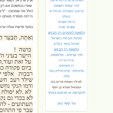
ארץ ארץ אל תשאי עוונ
משחק קליקרים לאירוע שלך
שערו בנפשכם אם רק הי
הדר קופות רושמות
כולל מה שמכונה : "לימ
צדיקים, מקובלים, אדמו"רים
הייתה מוסרת מאתנו ענ
בעולם
כרמל אשראי
בסוף פרשת עגלה ערופ
אשראי מהיר
הלוואות לעסקים רק תבקש
וְאַתָּה, תְּבַעֵר הַד
פורטל הובלות בישראל
פ
ורטל צימר בקליק
בושה !
הלוואות רק תבקש
הישר בעיני ה'
מיני קורסים - פולסטאק
על זאת ועוד,הב
יצירת טריויה
יויו משחקים
ביום פקודה כו
קליפיקלפ - קליפ מדליק בקלי
רבבות אלפי יל
קלות
שילד רעב חשו
לעילוי נשמת מרים בת
ודמו הנקי נחש
עמנואל ועזרא בן יוסף
לא .לא יסולח 
להקדשה או פרסום באתר
לא בכדי גם נק
-
תעתועים - להע
צור קשר כאן
עבר פי התהום