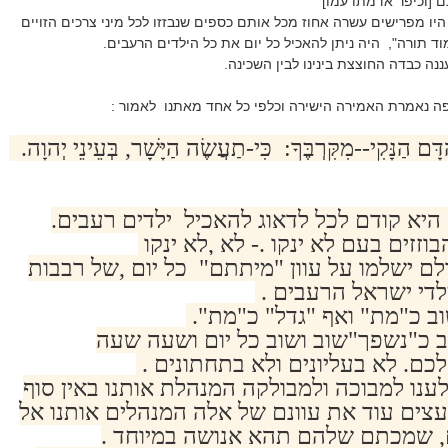
ם [וכיפר אדמתו עמו]
ו מפרישים עשרה אחוז מכל אותם כספים שנבזזו לכל מיני צרכים הזויים
וד תורה", היה ניתן להאכיל כל יום את כל הילדים הרעבים.
נה כבדה החוצצת בינינו לבין השכינה.
ה נאמרת האמירה הישירה וכלפי כל אחד מאתנו לאמור :
ָּם הַנָּקִי--מִקִּרְבֶּךָ: כִּי-תַעֲשֶׂה הַיָּשָׁר, בְּעֵינֵי יְהוָה.
 היא קודם לכל לדאוג להאכיל ילדים רעבים.
וזזים בעם לא ינקו .- לא ,לא ינקו
לם ישלמו על עוון "מיתתם" כל יום ,של רבבות
די ישראל הרעבים .
ב כ"מת" ואף "גדל" כ"מת".
ב כ"נשפך"שוב ושוב כל יום ושעה שעה
לכם. לא בעליונים ולא בתחתונים .
לענו למבוכה ולמבולקה המנהלת אותנו באין סוף
צים עוד את עוונם של אלה המנהלים אותנו אל
, שמכתם שלהם תהא אנושה במיוחד .