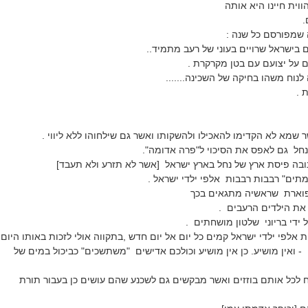
ית חיינו היא אותה
.
שמפורסם כל שנה :
ם בישראל שרויים בעוני של רעב מתמיד..
ם על יצועם עם בטן מקרקרת .
וח משהו בחיקה של השכינה.......
 .
 שמא לא הקדימו להאכילו ולהשקותו ואשר גם שילחוהו ללא ליווי .
חל גם לאפס את הסיכוי ל"פרה אדומה".
ובה פיסת ארץ של נחל בארץ ישראל [אשר לא תזרע ולא תעבד]
מתים" רבבות רבבות אלפי ילדי ישראל .
וארת שראשיה מתגאים בכך
 את הילדים הרעבים .
 ידי בריוני שלטון מושחתים .
 אלפי ילדי ישראל קמים כל יום אל יום חדש ,בתקווה אולי לזכות באותו היום
 ואין מושיע. כן אין מושיע וכולכם אדישים "משתשכים" כביכול במים של
ח לכל אותם בוזזים ואשר מבקשים גם לשכנע שהם עושים כן בעבור תורת