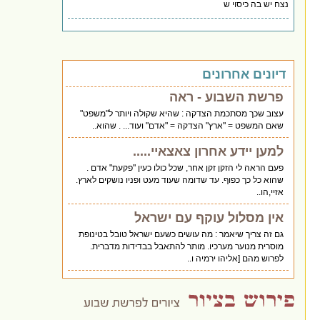
נצח יש בה כיסוי ש
דיונים אחרונים
פרשת השבוע - ראה
עצוב שכך מסתכמת הצדקה : שהיא שקולה ויותר ל"משפט"
שאם המשפט = "ארץ" הצדקה = "אדם" ועוד... . שהוא..
למען יידע אחרון צאצאיי.....
פעם הראה לי הזקן זקן אחר, שכל כולו כעין "פקעת" אדם .
שהוא כל כך כפוף. עד שדומה שעוד מעט ופניו נושקים לארץ.
אזיי,הו..
אין מסלול עוקף עם ישראל
גם זה צריך שיאמר : מה עושים כשעם ישראל טובל בטינופת
מוסרית מנוער מערכיו. מותר להתאבל בבדידות מדברית.
לפרוש מהם [אליהו ירמיה ו..