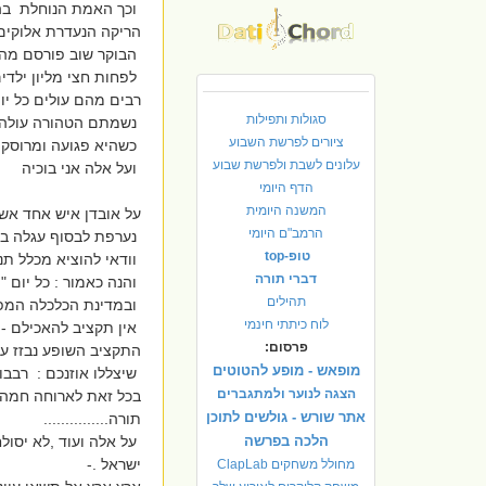
וכך האמת הנוחלת בהוו
הריקה הנעדרת אלוקים
הבוקר שוב פורסם מה 
לפחות חצי מליון ילדי
רבים מהם עולים כל יו
סגולות ותפילות
נשמתם הטהורה עולה לנ
ציורים לפרשת השבוע
כשהיא פגועה ומרוסקת
עלונים לשבת ולפרשת שבוע
ועל אלה אני בוכיה
הדף היומי
המשנה היומית
על אובדן איש אחד אשר
הרמב"ם היומי
נערפת לבסוף עגלה בנ
טופ-top
וודאי להוציא מכלל תנ
דברי תורה
והנה כאמור : כל יום "
תהילים
ובמדינת הכלכלה המפ
לוח כיתתי חינמי
אין תקציב להאכילם -
פרסום:
התקציב השופע נבזז על
מופאש - מופע להטוטים
שיצללו אוזנכם : רבבות
הצגה לנוער ולמתגברים
בכל זאת לארוחה חמה -
אתר שורש - גולשים לתוכן
תורה...............
הלכה בפרשה
על אלה ועוד ,לא יסול
ישראל .-
מחולל משחקים ClapLab