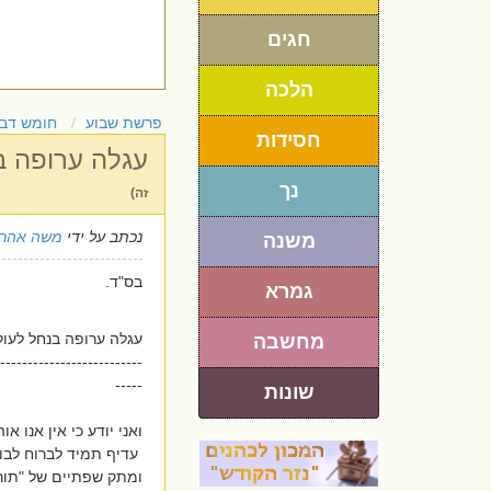
חגים
הלכה
פרשת שבוע
חומש דבר
חסידות
עגלה ערופה ב
נך
זה)
נכתב על ידי
משה אהרו
משנה
בס"ד.
גמרא
עגלה ערופה בנחל לעול
מחשבה
--------------------------
-----
שונות
ואני יודע כי אין אנו או
עדיף תמיד לברוח לב
ומתק שפתיים של "תורה