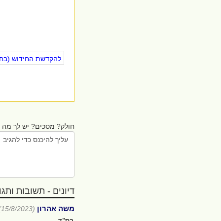
להקדשת החידוש (בחינ
חולק? מסכים? יש לך מה ל
דיונים - תשובות ותגובו
משה אהרון
(15/8/2023)
בס"ד.