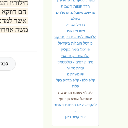
משחק קליקרים לאירוע שלך
חילותיו הע
הדר קופות רושמות
הם דווקא א
צדיקים, מקובלים, אדמו"רים
בעולם
אשר למחאו
כרמל אשראי
משה אהרון
אשראי מהיר
הלוואות לעסקים רק תבקש
פורטל הובלות בישראל
פ
ורטל צימר בקליק
הלוואות רק תבקש
מיני קורסים - פולסטאק
לכל 
יצירת טריויה
יויו משחקים
קליפיקלפ - קליפ מדליק בקלי
קלות
לעילוי נשמת מרים בת
עמנואל ועזרא בן יוסף
להקדשה או פרסום באתר
-
צור קשר כאן