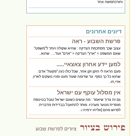
וחורכתמשה אהר
דיונים אחרונים
פרשת השבוע - ראה
עצוב שכך מסתכמת הצדקה : שהיא שקולה ויותר ל"משפט"
שאם המשפט = "ארץ" הצדקה = "אדם" ועוד... . שהוא..
למען יידע אחרון צאצאיי.....
פעם הראה לי הזקן זקן אחר, שכל כולו כעין "פקעת" אדם .
שהוא כל כך כפוף. עד שדומה שעוד מעט ופניו נושקים לארץ.
אזיי,הו..
אין מסלול עוקף עם ישראל
גם זה צריך שיאמר : מה עושים כשעם ישראל טובל בטינופת
מוסרית מנוער מערכיו. מותר להתאבל בבדידות מדברית.
לפרוש מהם [אליהו ירמיה ו..