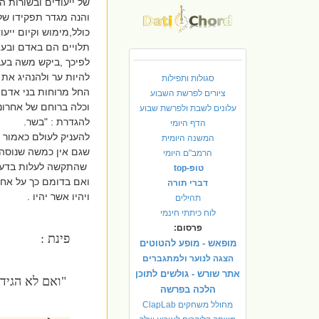
של ייעודים ובשורות ה
והנה מגדר תפקידו של
כולל,מימוש וקיום ייע
תלויים הם באדם ובעי
לפיכך ,ביקש משה בעבו
להיות ער ולהנהיג את
סגולות ותפילות
החל מרוחות בני אדם וי
ציורים לפרשת השבוע
וכלה ברוחם של אחרוני
עלונים לשבת ולפרשת שבוע
להגדרת : "בשר.
הדף היומי
להעניק לעולם כאמור
המשנה היומית
שגם אין כמשה שנוסה 
הרמב"ם היומי
שהתקשה לעלות בדעתו 
טופ-top
ואם בדומם כך על אחת
דברי תורה
ויהיו אשר יהיו .
תהילים
לוח כיתתי חינמי
פרסום:
פינת :
מופאש - מופע להטוטים
הצגה לנוער ולמתגברים
אתר שורש - גולשים לתוכן
"ואם לא הגיד ו
הלכה בפרשה
מחולל משחקים ClapLab