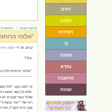
חגים
הלכה
פרשת שבוע
חומש בר
חסידות
"אלוהי הרוחו
נך
נכתב על ידי
משה אהרו
משנה
בס"ד.
גמרא
"אלוהי הרוחות לכל בש
--------------------------.
מחשבה
וכי למה נקט: "לכל בשר
שונות
אלא כל בשר ממש ויהא 
שלכל בשר שנברא יש לו
רוח של "ייעוד ובשורה".
שכך ברא הקב"ה את ה