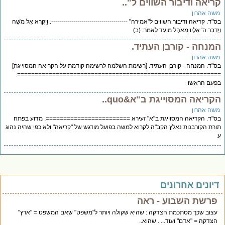
ריאה ודיבור השווים ל"..
שה אהרון
"ד. קריאה ודיבור השווים ל"אמירה" --------------------------------------. וַיִּקְרָא אֶל מֹשֶׁה
יְדַבֵּר ה' אֵלָיו מֵאֹהֶל מוֹעֵד לֵאמֹר: (ב)
מנחה - קורבן העתיד.
שה אהרון
"ד. המנחה - קורבן העתיד. [רשימת השלמה לרשימה קודמת על הקריאה המסוייגת]
=========================================================
עם הראשו
קריאה המסוייגת ב"א&quo..
שה אהרון
"ד. הקריאה המסוייגת ב"א" זעירא ========================. מדוע בפתח
רת הקורבנות נאלץ הקב"ה לקרוא למשה בפועל מודגש של "קריאה" ולא כפי שהיה נהוג
יונים אחרונים
פרשת השבוע - ראה
עצוב שכך מסתכמת הצדקה : שהיא שקולה ויותר ל"משפט" שאם המשפט = "ארץ"
הצדקה = "אדם" ועוד... . שהוא..