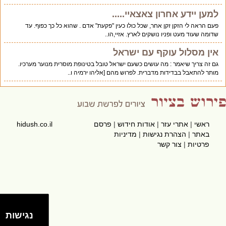
למען יידע אחרון צאצאיי.....
פעם הראה לי הזקן זקן אחר, שכל כולו כעין "פקעת" אדם . שהוא כל כך כפוף. עד
שדומה שעוד מעט ופניו נושקים לארץ. אזיי,הו..
אין מסלול עוקף עם ישראל
גם זה צריך שיאמר : מה עושים כשעם ישראל טובל בטינופת מוסרית מנוער מערכיו.
מותר להתאבל בבדידות מדברית. לפרוש מהם [אליהו ירמיה ו..
ראשי
|
אתרי עזר
|
אודות חידוש
|
פרסם
hidush.co.il
באתר
|
הצהרת נגישות
|
מדיניות
פרטיות
|
צור קשר
נגישות