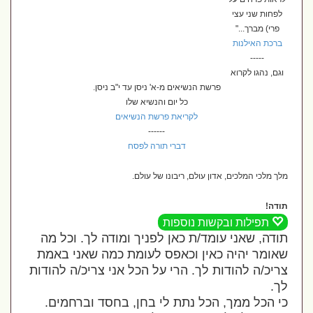
לפחות שני עצי
פרי) מברך..."
ברכת האילנות
-----
וגם, נהגו לקרוא
פרשת הנשיאים מ-א' ניסן עד י"ב ניסן.
כל יום והנשיא שלו
לקריאת פרשת הנשיאים
------
דברי תורה לפסח
מלך מלכי המלכים, אדון עולם, ריבונו של עולם.
תודה!
תפילות ובקשות נוספות
תודה, שאני עומד/ת כאן לפניך ומודה לך. וכל מה
שאומר יהיה כאין וכאפס לעומת כמה שאני באמת
צריכ/ה להודות לך. הרי על הכל אני צריכ/ה להודות
לך.
כי הכל ממך, הכל נתת לי בחן, בחסד וברחמים.