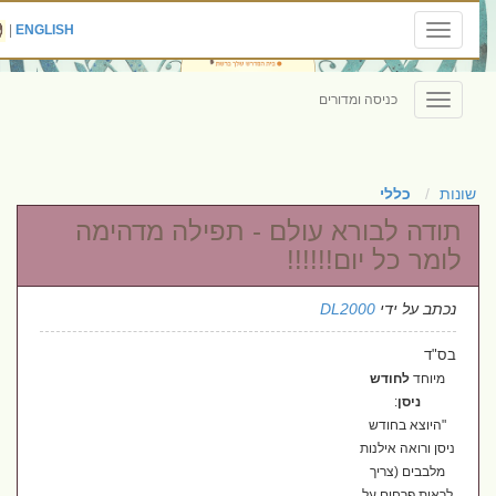
|
ENGLISH
Toggle
navigation
כניסה ומדורים
Toggle
navigation
שונות
כללי
תודה לבורא עולם - תפילה מדהימה
לומר כל יום!!!!!!
נכתב על ידי
DL2000
בס"ד
מיוחד
לחודש
ניסן
:
"היוצא בחודש
ניסן ורואה אילנות
מלבבים (צריך
לראות פרחים על