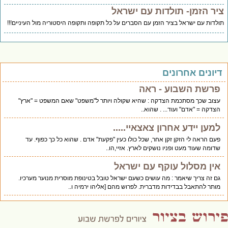
יר הזמן- תולדות עם ישראל
לדות עם ישראל בציר הזמן עם הסברים על כל תקופה ותקופה היסטוריה מול העיניים!!!
יונים אחרונים
פרשת השבוע - ראה
עצוב שכך מסתכמת הצדקה : שהיא שקולה ויותר ל"משפט" שאם המשפט = "ארץ"
הצדקה = "אדם" ועוד... . שהוא..
למען יידע אחרון צאצאיי.....
פעם הראה לי הזקן זקן אחר, שכל כולו כעין "פקעת" אדם . שהוא כל כך כפוף. עד
שדומה שעוד מעט ופניו נושקים לארץ. אזיי,הו..
אין מסלול עוקף עם ישראל
גם זה צריך שיאמר : מה עושים כשעם ישראל טובל בטינופת מוסרית מנוער מערכיו.
מותר להתאבל בבדידות מדברית. לפרוש מהם [אליהו ירמיה ו..