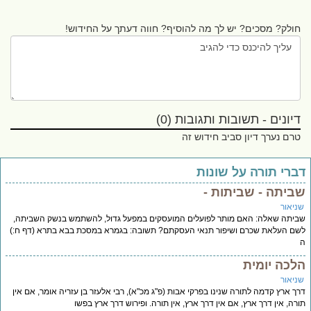
חולק? מסכים? יש לך מה להוסיף? חווה דעתך על החידוש!
דיונים - תשובות ותגובות (0)
טרם נערך דיון סביב חידוש זה
ברי תורה על שונות
ביתה - שביתות -
ניאור
יתה שאלה: האם מותר לפועלים המועסקים במפעל גדול, להשתמש בנשק השביתה,
ם העלאת שכרם ושיפור תנאי העסקתם? תשובה: בגמרא במסכת בבא בתרא (דף ח:)
לכה יומית
ניאור
ך ארץ קדמה לתורה שנינו בפרקי אבות (פ"ג מכ"א), רבי אלעזר בן עזריה אומר, אם אין
רה, אין דרך ארץ, אם אין דרך ארץ, אין תורה. ופירוש דרך ארץ בפשו