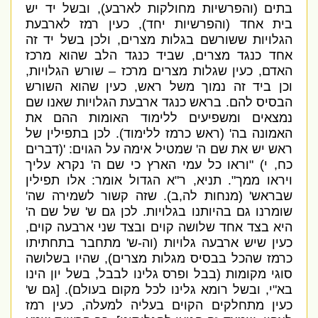
בתים
(
והפרשיות מחולקות לארבע
),
ובשל יד יש
בית אחד
(
והפרשיות יחד
),
כעין רמז לארבעת
הגלויות ששורשם בגלות מצרים
,
ולכן בשל יד זה
אחד כנגד מצרים
,
שביד כנגד הלב שהוא מרכז
האדם
,
כעין שגלות מצרים מרכז – שורש הגלויות
,
וכן ביד זה נמוך משל ראש
,
כעין שהוא השורש
הבסיס להם
.
בראש כנגד ארבעת הגלויות שאנו שם
נמצאים ומשפיעים ללימוד האומות ההם את
האמונה בה
' (
ראש כרמז ללימוד
).
לכן בתפילין של
ראש יש את שם ה
'
שמטיל אימה על הגוים
: '
(
דברים
כח
,
י
) "
וראו כל עמי הארץ כי שם ה
'
נקרא עליך
ויראו ממך
".
תניא
,
ר
"
א הגדול אומר
:
אלו תפילין
שבראש
' (
מנחות לה
,
ב
).
שזה קשור לשמירה שה
'
שומרנו גם בהיותנו בגלויות
.
לכן גם ש
'
של שם ה
'
היא בצד אחד שלושה קוים ובצד שני ארבעה קוים
,
כעין שיש ארבעה גלויות
(
וה
-
ש
'
מתחבר בתחתיתו
כרמז שהכל בבסיס מגלות מצרים
),
שהיו בשלושה
סוגי מקומות
(
בבל ופרס גלינו לבבל
,
בשל יון הינו
בא
"
י
,
ובשל רומא גלינו לכל מקום בעולם
). [
גם ש
'
כעין מתחלקים הקוים בעליה למעלה
,
כעין רמז