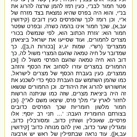
פטר חמור לבנ
"
י
,
כעין רמז להמן שרצה להרוג את
בנ
"
י
,
והוא היה בפרס שהיא נמצאת בצד מזרח של
א
"
י
,
וכן רומז לכך שהפרסים כעין דובים
(
קידושין
עב
,
א
),
שכך חמור אינו בהמה כשרה
,
ובפרט שפטר
חמור הוא
: '
גזרת הכתוב הוא
,
לפי שנמשלו בכורי
מצרים לחמורים
,
ועוד שסייעו את ישראל ביציאתן
ממצרים
' (
רש
"
י
.
שמות יג
,
יג
[
בכורות ה
,
ב
]),
כך
שמדובר על חיה טמאה שהעם המצרי משול לה
,
כך
דוב הוא חיה טמאה שהעם הפרסי משול לו
[
וכן
החמורים במצרים עזרו לסחוב את הכסף והזהב
ממצרים
,
כעין בעברת הכסף של מצרים לישראל
,
כמו שהמן השתמש עם העברת כסף כדי לשכנע את
אחשורוש להרוג את היהודים
.
וכן החמורים שנשאו
זה היה ביציאת מצרים
,
שזה כמו שניתנה הרשות
לחזור לארץ ע”י מלך פרס
,
שיצאו משם לא”י
]. (
וכן
חמור מלשון חומריות שכך הפרסים כדובים
בצורתם החומרית העבה
: '…
תני רב יוסף
:
אלו
פרסיים
,
שאוכלין ושותין כדוב
,
ומסורבלין כדוב
,
ומגדלין שער כדוב
,
ואין להם מנוחה כדוב
' [
קידושין
עב
,
א
]).
עוד נראה שבתפילין של ראש יש ארבעה