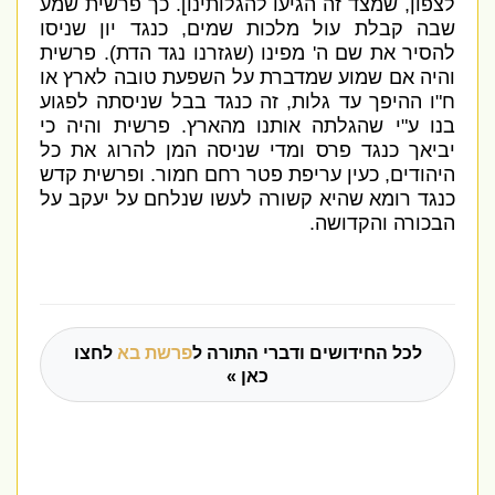
לצפון
,
שמצד זה הגיעו להגלותינו
].
כך פרשית שמע
שבה קבלת עול מלכות שמים
,
כנגד יון שניסו
להסיר את שם ה
'
מפינו
(
שגזרנו נגד הדת
).
פרשית
והיה אם שמוע שמדברת על השפעת טובה לארץ או
ח
"
ו ההיפך עד גלות
,
זה כנגד בבל שניסתה לפגוע
בנו ע
"
י שהגלתה אותנו מהארץ
.
פרשית והיה כי
יביאך כנגד פרס ומדי שניסה המן להרוג את כל
היהודים
,
כעין עריפת פטר רחם חמור
.
ופרשית קדש
כנגד רומא שהיא קשורה לעשו שנלחם על יעקב על
הבכורה והקדושה
.
לכל החידושים ודברי התורה ל
פרשת בא
לחצו
כאן »