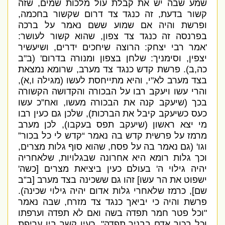
שמע שבה יש את קבלת עול מלכות שמים
,
שזה
קשור בדעת
,
זה כנגד צד דרום שקשור בחכ
מה
,
ופרשת והיה אם שמוע ששם נאמר על ברכה
בפרנסה זה כנגד צד צפון
,
שהוא קשור לעושר
:
'
אמר רבי יצחק
:
הרוצה שיחכים ידרים
,
ושיעשיר
יצפין
,
וסימניך
:
שלחן בצפון ומנורה בדרום
' (
ב
"
ב
כה
,
ב
).
פרשת קדש כנגד צד מערב
,
שרומא נמצאת
בצד מערב לא
"
י
,
והיא מתייחסת לעשו
(
מגילה ו
,
א
),
והרי עשו ויעקב רבו על הבכורה והקדושה הקשורה
בכך
(
שיעקב קנה את הבכורה מעשו
,
ואח”כ עשו
כעס כשיעקב קיבל את הברכות
),
שלכן גם כעין רבו
מי יצא ראשון
(
שיעקב תפס בעקבו
),
לכן מערב
מרמז על פרשית קדש בה נאמר “קדש לי כל בכור”
וגו
' (
גם נאמר בה על פסח
,
שהוא סוף גלות מצרים
,
וכך גלות רומא היא אחרונה שבגלויות
,
שלאחריה
יהיה גילוי ה
'
בעולם כעין ביציאת מצרים
[
כשה
'
ישפוט את הר עשו
]
זהו גם ששכינה בצד מערב
[
ב”ב
שם
],
כרמז שלאחרי גלות אדום יהיה גילוי שכינה
).
פרשת והיה כי יביאך כנגד צד מזרח
,
שבה נאמר
"
וכל פטר חמר תפדה בשה ואם לא תפדה וערפתו
וכל בכור אדם בבניך תפדה
",
כעין קשר בין עריפת