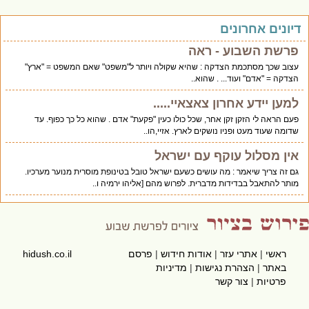
יונים אחרונים
פרשת השבוע - ראה
עצוב שכך מסתכמת הצדקה : שהיא שקולה ויותר ל"משפט" שאם המשפט = "ארץ"
הצדקה = "אדם" ועוד... . שהוא..
למען יידע אחרון צאצאיי.....
פעם הראה לי הזקן זקן אחר, שכל כולו כעין "פקעת" אדם . שהוא כל כך כפוף. עד
שדומה שעוד מעט ופניו נושקים לארץ. אזיי,הו..
אין מסלול עוקף עם ישראל
גם זה צריך שיאמר : מה עושים כשעם ישראל טובל בטינופת מוסרית מנוער מערכיו.
מותר להתאבל בבדידות מדברית. לפרוש מהם [אליהו ירמיה ו..
ראשי
|
אתרי עזר
|
אודות חידוש
|
פרסם
hidush.co.il
באתר
|
הצהרת נגישות
|
מדיניות
פרטיות
|
צור קשר