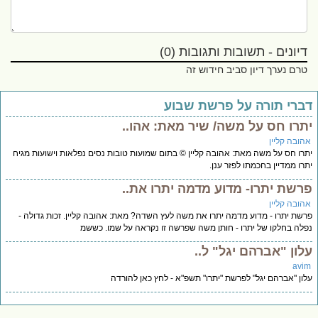
דיונים - תשובות ותגובות (0)
טרם נערך דיון סביב חידוש זה
ברי תורה על פרשת שבוע
תרו חס על משה/ שיר מאת: אהו..
הובה קליין
רו חס על משה מאת: אהובה קליין © בתום שמועות טובות נסים נפלאות וישועות מגיח
רו ממדיין בחכמתו לפזר ענן.
רשת יתרו- מדוע מדמה יתרו את..
הובה קליין
שת יתרו - מדוע מדמה יתרו את משה לעץ השדה? מאת: אהובה קליין. זכות גדולה -
לה בחלקו של יתרו - חותן משה שפרשה זו נקראה על שמו. כששמ
לון "אברהם יגל" ל..
avi
ון "אברהם יגל" לפרשת "יתרו" תשפ"א - לחץ כאן להורדה