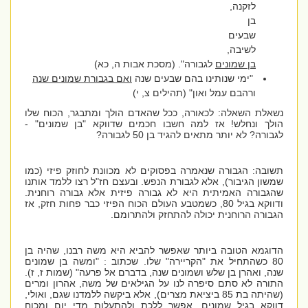
לזקנה,
בן
שבעים
לשיבה,
בן שמונים
לגבורה". (מסכת אבות ה, כא)
"ימי שנותינו בהם שבעים שנה
ואם בגבורת שמונים שנה
ורהבם עמל ואון" (תהילים צ, י)
נשאלת השאלה: לכאורה, ככל שהאדם הולך ומתבגר, הכוח שלו
הולך ונחלש! אז למה חשבו חכמים שדווקא "בן שמונים" -
לגבורה? לא יותר מתאים להגיד בן 50 לגבורה?
תשובה: הגבורה שנאמרה בפסוקים לא מכוונת לחוזק פיזי (כמו
שמשון הגיבור), אלא לגבורת הנפש. ובעצם חז"ל רצו ללמד אותנו
שהגבורה האמיתית היא לא גבורה פיזית אלא גבורה רוחנית.
ודווקא בגיל 80, כשמטבע העולם הכוח הפיזי כבר פחות חזק, אז
הגבורה הרוחנית יכולה להתחזק ולהתרומם.
הדוגמא הטובה ביותר שאפשר להביא היא משה רבנו, שהיה בן
80 כשהתחיל את "הקריירה" שלו. שכתוב
:
"ומשה בן שמונים
שנה, ואהרן בן שלש ושמונים שנה, בדברם אל פרעה" (שמות ז, ז).
התורה לא סתם סיפרה לנו על הגילאים של משה, אהרון ומרים
(שהיתה בת 85 ביציאת מצרים), אלא ביקשה ללמדנו שגם, ואולי,
דווקא
בגיל שמונים, אפשר ללכת ולהתעלות מדי יום ומכוח