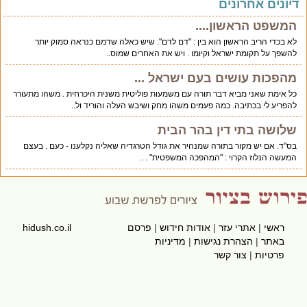
יונים אחרונים
המשפט הראשון....
לא בכדי הריב הראשון הוא בין : "דם לדם". שיש כאלה שדמם כנראה סמוק יותר
להשפך על תקומת ישראל וקיומו . ויש את האחרים שמוס..
מהפכות עושים בעם ישראל ...
כל אימת שאני מביא דבר תורה עם משמעות פוליטית משנית היכרחית . משהו מתעורר
להפריע לי בכתיבה. כמה פעמים משהו מחק ושיבש העלה והוריד ול..
שלושה בתי דין בהר הבית
בס"ד. אם יש מקור בתורה שמנהיר את גודל הטרגדיה שאליה נקלענו - כעם . בעצם
המעשה הנלוז הקרוי : "המהפכה המשפטית" . ..
ראשי
|
אתרי עזר
|
אודות חידוש
|
פרסם
hidush.co.il
באתר
|
הצהרת נגישות
|
מדיניות
פרטיות
|
צור קשר