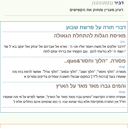
דביר
(12/1/2021)
רעיון מעניין ומחזק את הקשישים
ברי תורה על פרשת שבוע
איסת הגלות להתחלת הגאולה
יב
ידבר אלקים אל משה ויאמר אליו אני ה '. וארא אל אברהם אל יצחק ואל יעקב בא 'ל שד
 ושמי ה ' לא נודעתי להם . וגם הקמתי את בריתי אתם לתת
סורה. "הלוך וחסור&quo..
ימי
ורה. "הלוך וחסור", "הלוך ושוב", "הלוך ונסוע", "הלוך וגדל". אפשר לרמוז בזה מה
מרו בגמ' [ברכות ל"ד:] 'במקום שבעלי תשובה עומדים צדיקים גמורים א
המים גברו מאד מאד על הארץ
ימי
מרת התורה הקדושה "והמים גברו מאד מאד על הארץ", אפשר לפרש על פי מה שאמרו
"ל אין התורה מתקיימת אלא במי שהוא עניו. כי כמו שהמים אינם נזחלים אלא ל