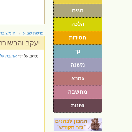
חגים
הלכה
פרשת שבוע
חומש בר
חסידות
יעקב והבשורה/ 
נך
נכתב על ידי
אהובה קלי
משנה
גמרא
מחשבה
שונות