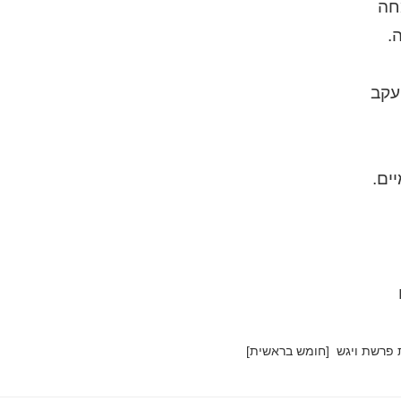
חה
.
עקב
ים.
 פרשת ויגש
[חומש בראשית]