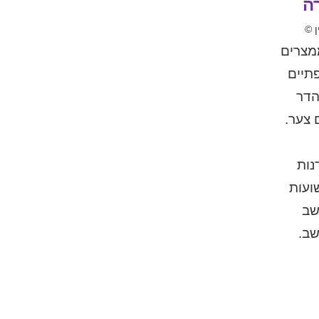
ה
ן ©
ממצרים
תיים
הדר
 צער.
נות
ועות
שב
שב.