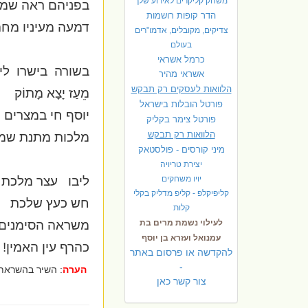
משחק קליקרים לאירוע שלך
בפניהם ראה שמ
הדר קופות רושמות
דמעה מעיניו מחה
צדיקים, מקובלים, אדמו"רים
בעולם
כרמל אשראי
בשורה
בישרו
לי
אשראי מהיר
הלוואות לעסקים רק תבקש
מֵעַז יָצָא מָתוֹק
פורטל הובלות בישראל
יוסף חי במצרים
פ
ורטל צימר בקליק
הלוואות רק תבקש
מלכות מתנת שמי
מיני קורסים - פולסטאק
יצירת טריויה
יויו משחקים
ליבו
עצר מלכת
קליפיקלפ - קליפ מדליק בקלי
חש כעץ שלכת
קלות
לעילוי נשמת מרים בת
משראה הסימנים
עמנואל ועזרא בן יוסף
כהרף עין האמין!
להקדשה או פרסום באתר
-
הערה
: השיר בהשראת
צור קשר כאן