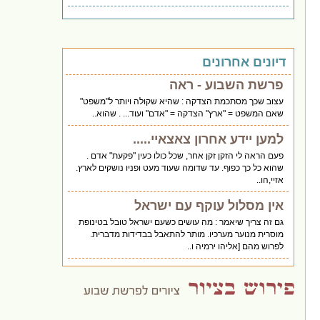
דיונים אחרונים
פרשת השבוע - ראה
עצוב שכך מסתכמת הצדקה : שהיא שקולה ויותר ל"משפט"
שאם המשפט = "ארץ" הצדקה = "אדם" ועוד... . שהוא..
למען יידע אחרון צאצאיי.....
פעם הראה לי הזקן זקן אחר, שכל כולו כעין "פקעת" אדם .
שהוא כל כך כפוף. עד שדומה שעוד מעט ופניו נושקים לארץ.
אזיי,הו..
אין מסלול עוקף עם ישראל
גם זה צריך שיאמר : מה עושים כשעם ישראל טובל בטינופת
מוסרית מנוער מערכיו. מותר להתאבל בבדידות מדברית.
לפרוש מהם [אליהו ירמיה ו..