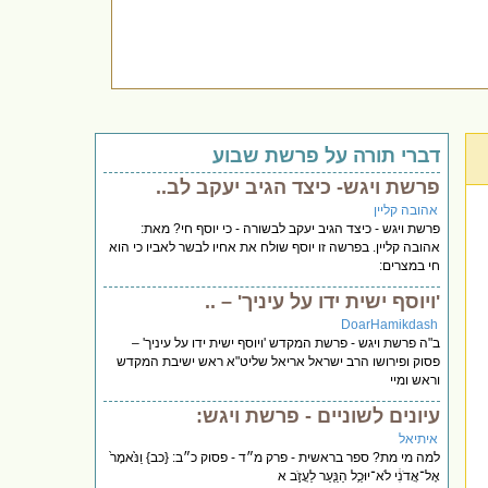
דברי תורה על פרשת שבוע
פרשת ויגש- כיצד הגיב יעקב לב..
אהובה קליין
פרשת ויגש - כיצד הגיב יעקב לבשורה - כי יוסף חי? מאת:
אהובה קליין. בפרשה זו יוסף שולח את אחיו לבשר לאביו כי הוא
חי במצרים:
'ויוסף ישית ידו על עיניך' – ..
DoarHamikdash
ב"ה פרשת ויגש - פרשת המקדש 'ויוסף ישית ידו על עיניך' –
פסוק ופירושו הרב ישראל אריאל שליט"א ראש ישיבת המקדש
וראש ומיי
עיונים לשוניים - פרשת ויגש:
איתיאל
למה מי מת? ספר בראשית - פרק מ״ד - פסוק כ״ב: {כב} וַנֹּ֙אמֶר֙
אֶל־אֲדֹנִ֔י לֹא־יוּכַ֥ל הַנַּ֖עַר לַעֲזֹ֣ב א