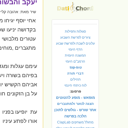
יעקב והבשור
שיר מאת: אהובה קליי
אחי יוסף יגיחו 
בקדושה יניעו שפ
סגולות ותפילות
ציורים לפרשת השבוע
עטורים מלבושי 
עלונים לשבת ולפרשת שבוע
מתגברים ,מוחים
הדף היומי
המשנה היומית
הרמב"ם היומי
עימם עגלות ומגד
טופ-top
דברי תורה
בפיהם בשורה ויש
תהילים
אביהם הקשיש יו
לוח כיתתי חינמי
פרסום:
על בן הזקונים חו
מופאש - מופע להטוטים
הצגה לנוער ולמתגברים
אתר שורש - גולשים לתוכן
עת
יופיעו בפניו
הלכה בפרשה
אורו לפתע עיניו
מחולל משחקים ClapLab