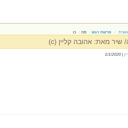
אשית
פרשת ויגש
מה
כו
שיר מאת: אהובה קליין (c)
ין
| 1/1/2020