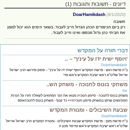
דיונים - תשובות ותגובות (1)
DoarHamikdash
(8/1/2020)
תשובה
רק ביום הכיפורים הכהן הגדול חייב לעבוד. בשאר הימים הוא יכול לממן
את חביתי כהן גדול מכספו ואינו חייב לעבוד.
ברי תורה על המקדש
ויוסף ישית ידו על עיניך' – ..
DoarHamikdas
ה פרשת ויגש - פרשת המקדש 'ויוסף ישית ידו על עיניך' – פסוק ופירושו הרב ישראל
יאל שליט"א ראש ישיבת המקדש וראש ומיי
שחקי בונוס לחנוכה - משחק הש..
מי
חק בונוס לחנוכה - סיימון חנוכיה מצאו את הנר המתאים לשאלה חזרו על הנרות
ודגשים שחקו במשחק סיימון חנוכייה>> כד קטן! - משחק בונוס לחנוכהאספ
בעת השיבולים - ומנורת המקדש
DoarHamikdas
ה פרשת מקץ - פרשת המקדש שבעת השיבולים - ומנורת המקדש הרב ישראל אריאל
יט"א ראש ישיבת המקדש וראש ומייסד מכון ה