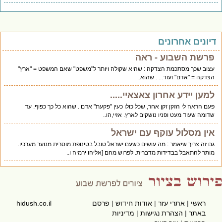
יונים אחרונים
פרשת השבוע - ראה
עצוב שכך מסתכמת הצדקה : שהיא שקולה ויותר ל"משפט" שאם המשפט = "ארץ"
הצדקה = "אדם" ועוד... . שהוא..
למען יידע אחרון צאצאיי.....
פעם הראה לי הזקן זקן אחר, שכל כולו כעין "פקעת" אדם . שהוא כל כך כפוף. עד
שדומה שעוד מעט ופניו נושקים לארץ. אזיי,הו..
אין מסלול עוקף עם ישראל
גם זה צריך שיאמר : מה עושים כשעם ישראל טובל בטינופת מוסרית מנוער מערכיו.
מותר להתאבל בבדידות מדברית. לפרוש מהם [אליהו ירמיה ו..
ראשי
|
אתרי עזר
|
אודות חידוש
|
פרסם
hidush.co.il
באתר
|
הצהרת נגישות
|
מדיניות