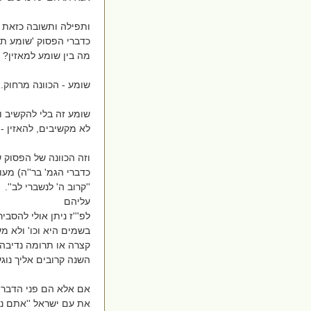
ותפילה ותשובה כזאת
כדברי הפסוק 'שומע תק
מה בין שומע למאזין?
שומע - הכוונה מרחוק. 
שומע זה בלי להקשיב ו
לא מקשיבים, להאזין -
וזה הכוונה של הפסוק 
כדברי הגמ' בר''ה) מעו
''קרוב ה' לנשברי לב''.
עליהם
לפ'''ז ניתן אולי להסב
בשמים היא וכו' ולא מע
קצרה או תרומה נדיבה 
השנה קרובים אליך נו
אם אלא הם פני הדברים
את עם ישראל ''אתם נצ