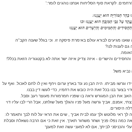
הרחמים. לקראת סוף הסליחות אנחנו נוהגים לומר:'
בְּהַר הַמּוֹרִיָּה הוּא יַעֲנֵֽנוּ:
ֶעֱקַד עַל גַּבֵּי הַמִּזְבֵּֽחַ הוּא יַעֲנֵֽנוּ וכו
ַחֲסִידִים וְהַתְּמִימִים וְהַיְשָׁרִים הוּא יַעֲנֵֽנוּ
שאנו מגיעים לבורא עולם באימרת פיסקה זו. וכי בגלל שענה הקב''ה
גם לענות לנו?
האומה.
והחסידים והישרים - איזה צדיק איזה ישר אתה לא בקטגוריה הזאת בכלל!
 נביא משל
דו וגרשו מביתו. היה הבן נע ונד בארץ ערום ויחף ואין לו לחם לאכול. ואף על
י בצער בנו בכל זאת היה כובש את רחמיו, כדי לעשו דין בבנו.
האב את הבן המגורש וראה בו שפניו חמרמורות מעוצר רעב וסבל.
י, אמנם, אביך גרשה מעל פניו והגלך מעל שולחנו, אבל הרי לבו עליו דוי
דלה היסורים.
 לך ראי מלוטש ולך עמו לבית אביך , שים את הראי על לוח לבך ותאמר לו:
ה כמה נפלו פניך ושחר משחור תארך. אין זאת כי אם הרבה נשאלת וסבלת
עלי והכניסני לביתך, אם לא למעני עשה זאת למענך