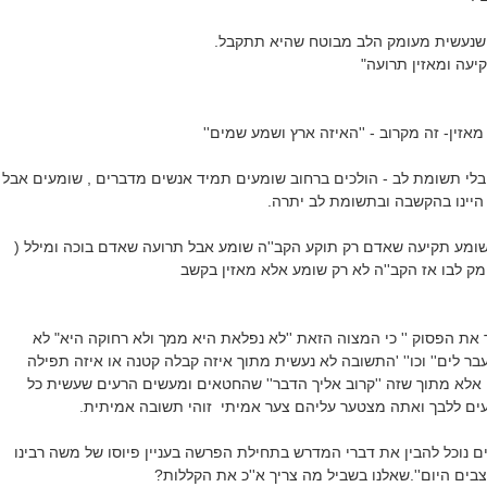
 שנעשית מעומק הלב מבוטח שהיא תתקבל.
יעה ומאזין תרועה"
מאזין- זה מקרוב - ''האיזה ארץ ושמע שמים''
בלי תשומת לב - הולכים ברחוב שומעים תמיד אנשים מדברים , שומעים אבל
 היינו בהקשבה ובתשומת לב יתרה.
שומע תקיעה שאדם רק תוקע הקב''ה שומע אבל תרועה שאדם בוכה ומילל (
מק לבו אז הקב''ה לא
רק
שומע אלא מאזין בקשב
יר את הפסוק '' כי המצוה הזאת ''לא נפלאת היא ממך ולא רחוקה היא" לא
בר לים'' וכו'' 'התשובה לא נעשית מתוך איזה קבלה קטנה או איזה תפילה
אלא מתוך שזה ''קרוב אליך הדבר'' שהחטאים ומעשים הרעים שעשית כל
געים ללבך ואתה מצטער
עליהם
צער אמיתי זוהי תשובה אמיתית.
 נוכל להבין את דברי המדרש בתחילת הפרשה בעניין פיוסו של משה רבינו
בים היום''.שאלנו בשביל מה צריך א''כ את הקללות?