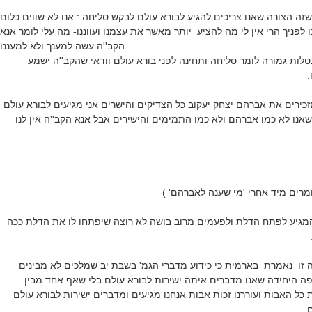
זה הצורה שאנו צריכים להגיע לבורא עולם לבקש סליחה : אנו לא שווים כלום
 לפניך הרי אין לי מה להציע יותר מאשר את עצמנו ועווננו- מה עלי לומר
אנא
הקב''ה עשה למענך ולא למעננו.
ות גמורה לומר סליחה ותחינה לפני בורא עולם וודאי שהקב''ה ישמע
.
מזכירים את אברהם יצחק יעקוב כל הצדיקים והישרים אני מגיעים לבורא עולם
שאנו לא כמו אברהם ולא כמו התמימים והישירים אבל אנא הקב''ה אין לנו
רים מיד אחרי 'מי שענה לאברהם' )
 המגיע לפתח הדלת ולפעמים מרוב בושה לא רוצה שיפתחו לו את הדלת ככה
 זו
נאמרת
בארמית כי כידוע מדברי הגמ' בשבת יב שמלכים לא מבינים
 היחידה שאנו מדברים איתה ישירות לבורא עולם בלי שאף אחד מבין.
כל האבות ועוררנו זכות אבות אנחנו מגיעים ומדברים ישירות לבורא עולם
 .