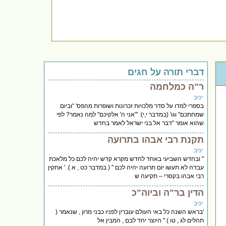
דברי תורה על חגים
ר"ה כמלחמה
יניב
בספרי למדו על סדר מלכויות זכרונות ושופרות מהפס' “וביום
שמחתכם" וגו' (במדבר י,י): '"אני ה' אלקיכם" למה נאמר? לפי
שהוא אומר "דבר אל בני ישראל לאמר בחדש
תקנת רבי אבהו בתרועה
יניב
" ובחדש השביעי באחד לחדש מקרא קדש יהיה לכם כל מלאכת
עבדה לא תעשו יום תרועה יהיה לכם " ( במדבר כט , א ). ' אתקין
רבי אבהו בקסרי – תקיעה ש
הדין בר"ה וביוה"כ
יניב
'בראש השנה כל באי העולם עוברין לפניו כבני מרון , שנאמר (
תהלים לג , טו ) " היוצר יחד לבם , המבין אל