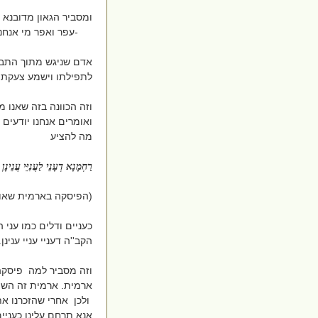
ומסביר הגאון מדובנא ש
-עפר ואפר מי אנחנו
אדם שניגש מתוך התבטל
לתפילתו וישמע צעקתו
וזה הכוונה בזה שאנו 
ואומרים אנחנו יודעים 
מה להציע
רַחְמָנָא דְעָנֵי לַעֲנִיֵּי עֲנֵינָן
(הפיסקה בארמית שאומ
כעניים ודלים כמו עני
הקב''ה דעניי עניי ענינן.
וזה מסביר למה פיסקה
ארמית. ארמית זה השפה
ולכן
אחרי שהזכרנו את 
אנא תרחם עלינו כעניים