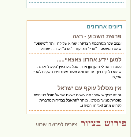
דיונים אחרונים
פרשת השבוע - ראה
עצוב שכך מסתכמת הצדקה : שהיא שקולה ויותר ל"משפט"
שאם המשפט = "ארץ" הצדקה = "אדם" ועוד... . שהוא..
למען יידע אחרון צאצאיי.....
פעם הראה לי הזקן זקן אחר, שכל כולו כעין "פקעת" אדם .
שהוא כל כך כפוף. עד שדומה שעוד מעט ופניו נושקים לארץ.
אזיי,הו..
אין מסלול עוקף עם ישראל
גם זה צריך שיאמר : מה עושים כשעם ישראל טובל בטינופת
מוסרית מנוער מערכיו. מותר להתאבל בבדידות מדברית.
לפרוש מהם [אליהו ירמיה ו..