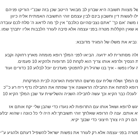
 של מצוות תשובה היא שברון לב מבואר הייטב שכן בזה שבנ''י הוריקו פניהם
ו לעשות דין וחשבון בינם לבין עצמם זוהי התשובה האמתית אליה כיוון
משה 'אם כך' ''אתם נצבים
היום כולכם'' אין לך מה לדאוג ה' סלח לכם עובדה
 שאין הקללות מטרה בפני עצמה אלא סיבה לעורר הלבבות אליו יתברך שמו.
נביא את משלו של המגיד מדובנא:
לה מסתורית לא ידועה. הביאו לפני המלך רופא מומחה מארץ רחוקה וקבע
פא אותו צריך הוא לקחת 10 תרופות ולהקיא 10 פעמים.
ששמע זאת המלך נפלה עליו נפשו - איך בנו שרגיל רק לתפנוקי מעדנים יוכל לבלוע 10 כדורים ועוד
ם המלך ושלח שליח עם מרשם התרופות הארוכה לבית המרקחת.
ופא לפתוח את החבילה הראשונה איך שפתח את החבילה נדף ריח רע כ'''כ
לעכלו כבר הקיא וכך עשה לחבילה השניה
והשלישית
עד שבן המלך הקיא 10
ש לרופא ושאל אותו עם התרופות לא נועדו כדי שהבן שלי יקח אותם אז
א אותם. ענה לו הרופא שאלתך זוהי תשובתך:לא היה לי כל כוונה ו שהוא יבלע
מטרה בפני עצמה אלא רק לעורר את נפשות ישראל להשפיל דעתם ולהגיע ע''י