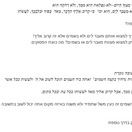
י מְצַוְּךָ הַיּוֹם--לֹא-נִפְלֵאת הִוא מִמְּךָ, וְלֹא רְחֹקָה הִוא
מֵעֵבֶר לַיָּם, הִוא וכו' כִּי-קָרוֹב אֵלֶיךָ הַדָּבָר, מְאֹד בְּפִיךָ וּבִלְבָבְךָ, לַעֲשֹׂתוֹ
פה?
ך למצוא אותם מעבר לים ולא בשמים אלא זה קרוב אליך!
תן למצוא מצוות מעבר לים או בשמים? מה כוונת הפסוקים.
ובה נזכרת
יה נדחיך בקצה השמים" ואתה ביד העמים תוכל לשוב אל ה' ולעשות ככל אשר
ק ממך, אבל קרוב אליך מאד לעשותו בכל עת ובכל מקום.
השמים זה כעין משל שתמיד ולא משנה באיזה מקום אתה יכול לשוב בתשובה
 בדרך נוספת.