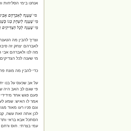
אנחנו בימי הסליחות ו
מי שֶׁעָנָה לְאַבְרָהָם אָבִֽינוּ 
מִי שֶׁעָנָה לְיִצְחָק בְּנוֹ כְּשֶׁנּ
מִי שֶׁעָנָה לְכָל הַצַדִּיקִים וְה
וצריך להבין מה הטענה 
לאברהם יצחק זה סיבה 
מה לנו ולאברהם אבי 
מי שענה לכל הצדיקים 
כדי להבין מה מונח פה
על אב שכעס על בנו יחי
פי שגם לב האב היה שרו
פעם פגש אחד מידידי 
אמר לו האיש: שמע לעצת
וגם פניו רעו מאוד מגו
לכן אתה זאת עשה, קנה
הסתכל אבא בראי ותרא
עמי בצרתי. חוס ורחם 