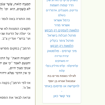
משחק קליקרים לאירוע שלך
הַ
מִּצְוָה הַזֹּאת, אֲשֶׁר אָנֹכִ
הדר קופות רושמות
לֹא בַשָּׁמַיִם, הִוא וכו' וְלֹא-
צדיקים, מקובלים, אדמו"רים
בעולם
מה התורה באה לומר 
כרמל אשראי
אשראי מהיר
תקשיבו המצוות לא שיי
הלוואות לעסקים רק תבקש
וכי יעלה על הדעת שני
פורטל הובלות בישראל
ועי' ברש''י ועדיין צ''ב.
פ
ורטל צימר בקליק
הלוואות רק תבקש
הרמב''ן במקום מפרש
מיני קורסים - פולסטאק
יצירת טריויה
'המצווה הזאת'' על התש
יויו משחקים
והטעם לאמר "כי אם יה
קליפיקלפ - קליפ מדליק בקלי
אנוכי מצוך היום,
קלות
כי אין הדבר נפלא ורחו
לעילוי נשמת מרים בת
עמנואל ועזרא בן יוסף
אז לפי הרמב''ן בקצה 
להקדשה או פרסום באתר
אל ה'.
-
צור קשר כאן
ונראה לבאר את הפסוק