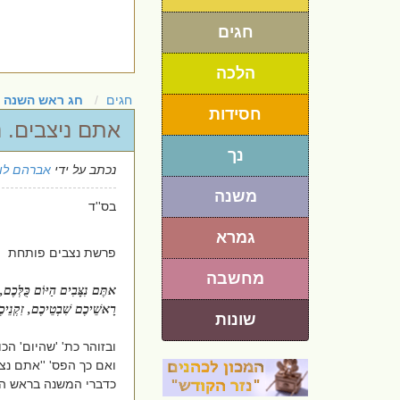
חגים
הלכה
חגים
חג ראש השנה
חסידות
אתם ניצבים. נ
נך
נכתב על ידי
אברהם לו
משנה
בס''ד
גמרא
פרשת נצבים פותחת
מחשבה
אתֶּם נִצָּבִים הַיּוֹם כֻּלְּכֶם
רָאשֵׁיכֶם שִׁבְטֵיכֶם, זִקְנֵיכֶ
שונות
ובזוהר כת' 'שהיום' ה
ואם כך הפס' ''אתם נצב
כדברי המשנה בראש ה