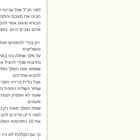
לפני הנ''ל שכל עניינה
הבינו את מצבם והתחיל
הבורא שיגעו.אמר להם 
אתם נצבים היום. נמצא
רק בכדי להמחיש זאת 
והשלישית
על מלך שחלה בנו במח
נחרצות שכדי להציל את הנסיך ולר
להקיא אחריהם.
אבל בלית ברירה הסכי
שחזר השליח התחיל הר
שעוד לא הספיק הנסיך 
פעמים.
שמח המלך מאוד רק ניג
למה היינו צריכים להבי
את 10 התרופות האלו הם רק היו צורך חיצוני כדי שבנך יקיא.
כך גם הקללות לא היו 