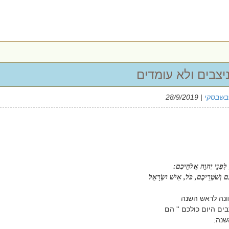
יצבים ולא עומדים
בשבסקי
| 28/9/2019
, לִפְנֵי יְהוָה אֱלֹהֵיכֶם:
ם וְשֹׁטְרֵיכֶם, כֹּל, אִישׁ יִשְׂרָאֵל
כוונה לראש השנה
ים היום כולכם '' הם
שנה: