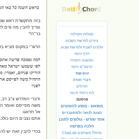
בראש השנה כל באי העול
בזה מתקשרת ראש שנה
וצריך להבין מה גרם ל
בר''ה?
סגולות ותפילות
ציורים לפרשת השבוע
הרש''י במקום מביא ב
עלונים לשבת ולפרשת שבוע
הדף היומי
למה נסמכה פרשת אתם נ
המשנה היומית
לפי ששמעו ישראל מאה
הרמב"ם היומי
הוריקו פניהם, ואמרו: מי
טופ-top
התחיל משה לפייסם אתם
דברי תורה
לפניו
תהילים
לוח כיתתי חינמי
ודברי המדרש צ''ב רב, 
פרסום:
משה מפייסם ואומר ה
מופאש - מופע להטוטים
אל תדאגו
הצגה לנוער ולמתגברים
אתם נצבים היום כולכ
אתר שורש - גולשים לתוכן
הלכה בפרשה
בכדי להבין זאת יש ל
מחולל משחקים ClapLab