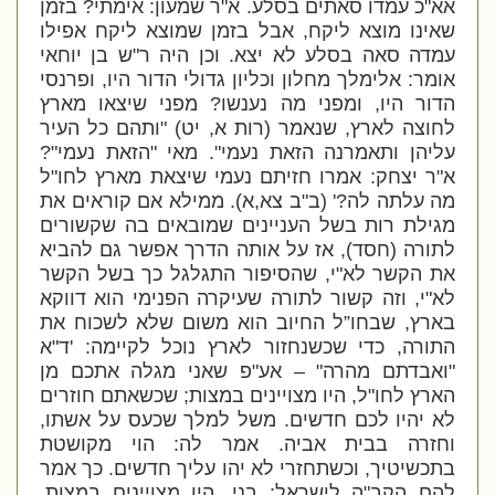
אא"כ עמדו סאתים בסלע. א"ר שמעון: אימתי? בזמן
שאינו מוצא ליקח, אבל בזמן שמוצא ליקח אפילו
עמדה סאה בסלע לא יצא. וכן היה ר"ש בן יוחאי
אומר: אלימלך מחלון וכליון גדולי הדור היו, ופרנסי
הדור היו, ומפני מה נענשו? מפני שיצאו מארץ
לחוצה לארץ, שנאמר (רות א, יט) "ותהם כל העיר
עליהן ותאמרנה הזאת נעמי". מאי "הזאת נעמי"?
א"ר יצחק: אמרו חזיתם נעמי שיצאת מארץ לחו"ל
מה עלתה לה?' (ב"ב צא,א). ממילא אם קוראים את
מגילת רות בשל העניינים שמובאים בה שקשורים
לתורה (חסד), אז על אותה הדרך אפשר גם להביא
את הקשר לא"י, שהסיפור התגלגל כך בשל הקשר
לא"י, וזה קשור לתורה שעיקרה הפנימי הוא דווקא
בארץ, שבחו”ל החיוב הוא משום שלא לשכוח את
התורה, כדי שכשנחזור לארץ נוכל לקיימה: 'ד"א
"ואבדתם מהרה" – אע"פ שאני מגלה אתכם מן
הארץ לחו"ל, היו מצויינים במצות; שכשאתם חוזרים
לא יהיו לכם חדשים. משל למלך שכעס על אשתו,
וחזרה בבית אביה. אמר לה: הוי מקושטת
בתכשיטיך, וכשתחזרי לא יהו עליך חדשים. כך אמר
להם הקב"ה לישראל: בני, היו מצויינים במצות,