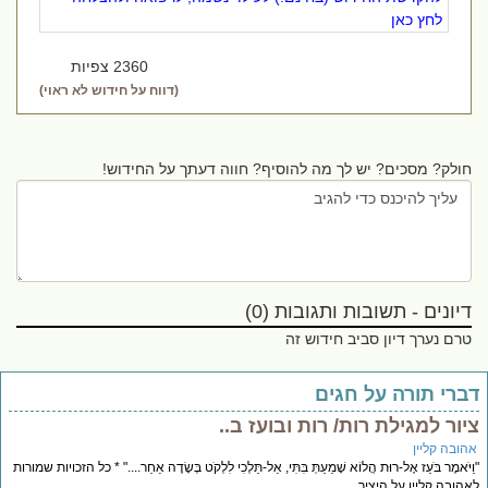
לחץ כאן
2360 צפיות
(דווח על חידוש לא ראוי)
חולק? מסכים? יש לך מה להוסיף? חווה דעתך על החידוש!
דיונים - תשובות ותגובות (0)
טרם נערך דיון סביב חידוש זה
ברי תורה על חגים
יור למגילת רות/ רות ובועז ב..
הובה קליין
ַיֹּאמֶר בֹּעַז אֶל-רוּת הֲלוֹא שָׁמַעַתְּ בִּתִּי, אַל-תֵּלְכִי לִלְקֹט בְּשָׂדֶה אַחֵר...." * כל הזכויות שמורות
הובה קליין על היציר