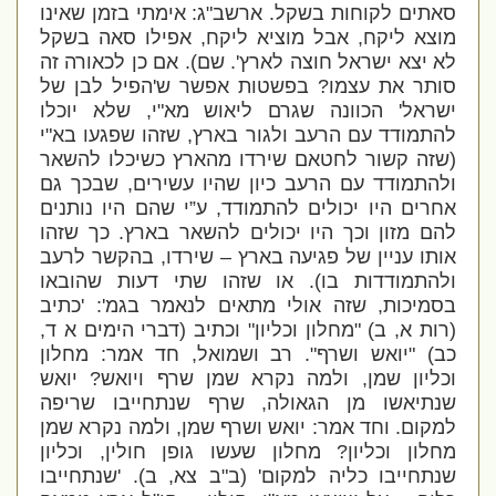
סאתים לקוחות בשקל. ארשב"ג: אימתי בזמן שאינו
מוצא ליקח, אבל מוציא ליקח, אפילו סאה בשקל
לא יצא ישראל חוצה לארץ'. שם). אם כן לכאורה זה
סותר את עצמו? בפשטות אפשר ש'הפיל לבן של
ישראל' הכוונה שגרם ליאוש מא"י, שלא יוכלו
להתמודד עם הרעב ולגור בארץ, שזהו שפגעו בא"י
(שזה קשור לחטאם שירדו מהארץ כשיכלו להשאר
ולהתמודד עם הרעב כיון שהיו עשירים, שבכך גם
אחרים היו יכולים להתמודד, ע”י שהם היו נותנים
להם מזון וכך היו יכולים להשאר בארץ. כך שזהו
אותו עניין של פגיעה בארץ – שירדו, בהקשר לרעב
ולהתמודדות בו). או שזהו שתי דעות שהובאו
בסמיכות, שזה אולי מתאים לנאמר בגמ': 'כתיב
(רות א, ב) "מחלון וכליון" וכתיב (דברי הימים א ד,
כב) "יואש ושרף". רב ושמואל, חד אמר: מחלון
וכליון שמן, ולמה נקרא שמן שרף ויואש? יואש
שנתיאשו מן הגאולה, שרף שנתחייבו שריפה
למקום. וחד אמר: יואש ושרף שמן, ולמה נקרא שמן
מחלון וכליון? מחלון שעשו גופן חולין, וכליון
שנתחייבו כליה למקום' (ב"ב צא, ב). 'שנתחייבו