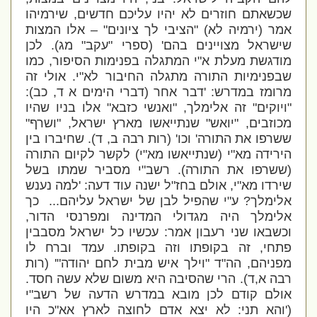
שכשאתם חוזרים לא יהיו עליכם חדשים, שירמיהו
אמר (ירמיה לא) "הציבי לך ציונים" – אלו המצות
שישראל מצויינים בהם' (ספרי "עקב" מג). לכן
מודגשת מעלת א"י המתגלה בפנימות הסיפור, כמו
שבפנימיות התורה מתגלה החיבור לא"י. אולי זה
מרומז במדרש: 'דבר אחר (דברי הימים א ד, כב):
"ויוקים" זה אלימלך, "ואנשי כזבא" אלו בניו שהיו
מכוזבים, "יואש" שנתייאשו מארץ ישראל, "ושרף"
ששרפו את התורה' וכו' (רות רבה ב, ד). שחיברו בין
הירידה מא"י (שנתייאשו מא"י) לקשר לקיום התורה
(ששרפו את התורה). רשב"י מסביר שמתו בשל
שירדו מא"י, אולם בחז"ל ישנה עוד דעה: 'למה נענש
אלימלך? ע"י שהפיל לבן של ישראל עליהם... כך
אלימלך היה מגדולי המדינה ומפרנסי הדור,
וכשבאו שני רעבון אמר: עכשיו כל ישראל מסבבין
פתחי, זה בקופתו וזה בקופתו. עמד וברח לו
מפניהם, הה"ד "וילך איש מבית לחם יהודה"' (רות
רבה א,ד). הרי שהסיבה היא משום שלא עשה חסד.
אולם קודם לכן מובא במדרש הדעה של רשב"י
('והא תני: לא יצא אדם לחוצה לארץ אא"כ היו