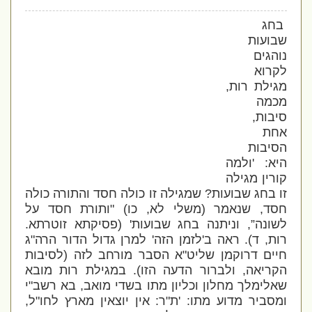
בחג
שבועות
נוהגים
לקרוא
מגילת רות,
מכמה
סיבות,
אחת
הסיבות
היא: 'ולמה
קורין מגילה
זו בחג שבועות? שמגילה זו כולה חסד והתורה כולה
חסד, שנאמר (משלי לא, כו) "ותורת חסד על
לשונה”, וניתנה בחג שבועות' (פסיקתא זוטרתא.
רות, ד). ראה ב'לזמן הזה' למרן גדול הדור הרה"ג
חיים דרוקמן שליט"א הסבר מורחב לזה (לסיבות
הקריאה, ולברור הדעה הזו). במגילת רות מובא
שאלימלך מחלון וכליון מתו בשדי מואב, בא רשב"י
ומסביר מדוע מתו: 'ת"ר: אין יוצאין מארץ לחו"ל,