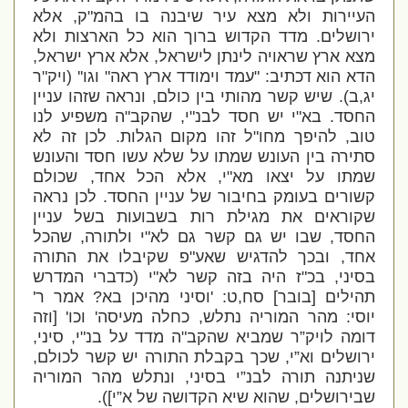
העיירות ולא מצא עיר שיבנה בו בהמ"ק, אלא
ירושלים. מדד הקדוש ברוך הוא כל הארצות ולא
מצא ארץ שראויה לינתן לישראל, אלא ארץ ישראל,
הדא הוא דכתיב: "עמד וימודד ארץ ראה" וגו'' (ויק"ר
יג,ב). שיש קשר מהותי בין כולם, ונראה שזהו עניין
החסד. בא"י יש חסד לבנ"י, שהקב"ה משפיע לנו
טוב, להיפך מחו"ל זהו מקום הגלות. לכן זה לא
סתירה בין העונש שמתו על שלא עשו חסד והעונש
שמתו על יצאו מא"י, אלא הכל אחד, שכולם
קשורים בעומק בחיבור של עניין החסד. לכן נראה
שקוראים את מגילת רות בשבועות בשל עניין
החסד, שבו יש גם קשר גם לא"י ולתורה, שהכל
אחד, ובכך להדגיש שאע"פ שקיבלו את התורה
בסיני, בכ"ז היה בזה קשר לא"י (כדברי המדרש
תהילים [בובר] סח,ט: 'וסיני מהיכן בא? אמר ר'
יוסי: מהר המוריה נתלש, כחלה מעיסה' וכו' [וזה
דומה לויק”ר שמביא שהקב"ה מדד על בנ"י, סיני,
ירושלים וא”י, שכך בקבלת התורה יש קשר לכולם,
שניתנה תורה לבנ”י בסיני, ונתלש מהר המוריה
שבירושלים, שהוא שיא הקדושה של א”י]).