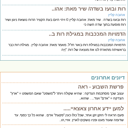
ות ובועז בשדה/ שיר מאת: אהו..
הובה קליין
ת ובועז בשדה . שיר מאת: אהובה קליין © ויהי היום בעת הקציר הרוח נושאת ניגון ושיר
ת פוסעת בתוך שדה חשה כי
דמויות המככבות במגילת רות ב..
הובה קליין
מויות המככבות במגילת רות-באור חז"ל. מאמר מאת: אהובה קליין . מגילת רות כבר
אשיתה מתארת לנו את מוצאה של רות: "וַיְה
יונים אחרונים
פרשת השבוע - ראה
עצוב שכך מסתכמת הצדקה : שהיא שקולה ויותר ל"משפט" שאם המשפט = "ארץ"
הצדקה = "אדם" ועוד... . שהוא..
למען יידע אחרון צאצאיי.....
פעם הראה לי הזקן זקן אחר, שכל כולו כעין "פקעת" אדם . שהוא כל כך כפוף. עד
שדומה שעוד מעט ופניו נושקים לארץ. אזיי,הו..