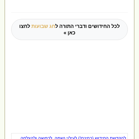
לכל החידושים ודברי התורה ל
חג שבועות
לחצו
כאן »
להקדשת החידוש (בחינם!) לעילוי נשמה, לרפואה ולהצלחה