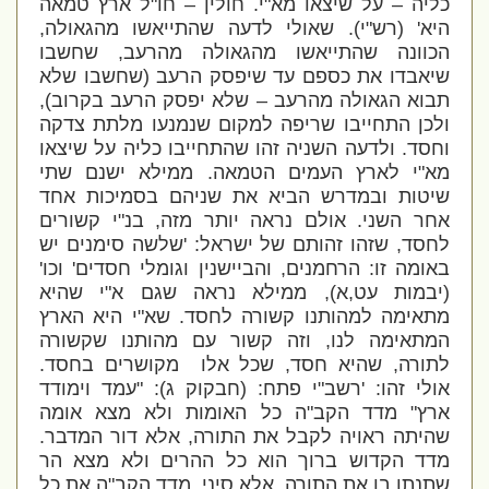
כליה – על שיצאו מא"י. חולין – חו"ל ארץ טמאה
היא' (רש"י). שאולי לדעה שהתייאשו מהגאולה,
הכוונה שהתייאשו מהגאולה מהרעב, שחשבו
שיאבדו את כספם עד שיפסק הרעב (שחשבו שלא
תבוא הגאולה מהרעב – שלא יפסק הרעב בקרוב),
ולכן התחייבו שריפה למקום שנמנעו מלתת צדקה
וחסד. ולדעה השניה זהו שהתחייבו כליה על שיצאו
מא"י לארץ העמים הטמאה. ממילא ישנם שתי
שיטות ובמדרש הביא את שניהם בסמיכות אחד
אחר השני. אולם נראה יותר מזה, בנ"י קשורים
לחסד, שזהו זהותם של ישראל: 'שלשה סימנים יש
באומה זו: הרחמנים, והביישנין וגומלי חסדים' וכו'
(יבמות עט,א), ממילא נראה שגם א"י שהיא
מתאימה למהותנו קשורה לחסד. שא"י היא הארץ
המתאימה לנו, וזה קשור עם מהותנו שקשורה
לתורה, שהיא חסד, שכל אלו מקושרים בחסד.
אולי זהו: 'רשב"י פתח: (חבקוק ג): "עמד וימודד
ארץ" מדד הקב"ה כל האומות ולא מצא אומה
שהיתה ראויה לקבל את התורה, אלא דור המדבר.
מדד הקדוש ברוך הוא כל ההרים ולא מצא הר
שתנתן בו את התורה, אלא סיני. מדד הקב"ה את כל