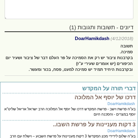
דיונים - תשובות ותגובות (1)
DoarHamikdash
(4/12/2018)
תשובה
סמיכה.
בקרבנות ציבור יש רק את הסמיכה על פר העלם דבר של ציבור ושעיר יום
הכיפורים (יש אומרים שעירי ע"ז)
ובקרבנות היחיד תמיד יש סמיכה למעט, פסח, בכור ומעשר.
ברי תורה על המקדש
רכו של יוסף אל המלוכה
DoarHamikdas
"ה פרשת וישב - פרשת המקדש דרכו של יוסף אל המלוכה הרב ישראל אריאל שליט"א
סף במצרים - והסכנה היום
שת השבו..
DoarHamikdas
בע"ה שלום לידידי מכון המקדש! 3 דקות מעניינות על פרשת השבוע – וישלח עם הרב