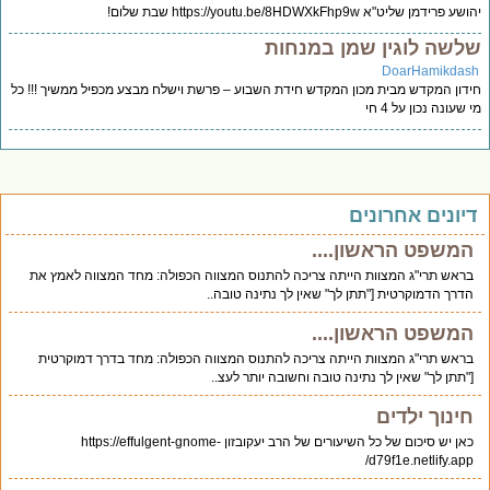
ע פרידמן שליט"א https://youtu.be/8HDWXkFhp9w שבת שלום!
לשה לוגין שמן במנחות
DoarHamikdas
דון המקדש מבית מכון המקדש חידת השבוע – פרשת וישלח מבצע מכפיל ממשיך !!! כל
 שעונה נכון על 4 חי
יונים אחרונים
המשפט הראשון....
בראש תרי"ג המצוות הייתה צריכה להתנוס המצווה הכפולה: מחד המצווה לאמץ את
הדרך הדמוקרטית ["תתן לך" שאין לך נתינה טובה..
המשפט הראשון....
בראש תרי"ג המצוות הייתה צריכה להתנוס המצווה הכפולה: מחד בדרך דמוקרטית
["תתן לך" שאין לך נתינה טובה וחשובה יותר לעצ..
חינוך ילדים
כאן יש סיכום של כל השיעורים של הרב יעקובזון https://effulgent-gnome-
d79f1e.netlify.app/