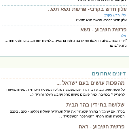
עלון חדש בקרבי- פרשת נשא תש..
עלון חדש בקרבי
עלון חדש בקרבי- פרשת נשא תשע"ז
פרשת השבוע - נשא
אלון
"וַיְהִי הַמַּקְרִיב בַּיּוֹם הָרִאשׁוֹן אֶת קָרְבָּנוֹ נַחְשׁוֹן בֶּן עַמִּינָדָב לְמַטֵּה יְהוּדָה... בַּיּוֹם הַשֵּׁנִי הִקְרִיב
נְתַנְאֵל בֶּן צו
דיונים אחרונים
מהפכות עושים בעם ישראל ...
כל אימת שאני מביא דבר תורה עם משמעות פוליטית משנית היכרחית . משהו מתעורר
להפריע לי בכתיבה. כמה פעמים משהו מחק ושיבש העלה והוריד ול..
שלושה בתי דין בהר הבית
בס"ד. אם יש מקור בתורה שמנהיר את גודל הטרגדיה שאליה נקלענו - כעם . בעצם
המעשה הנלוז הקרוי : "המהפכה המשפטית" . ..
פרשת השבוע - ראה