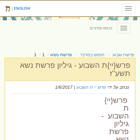
|
ENGLISH
Toggle
navigation
כניסה ומדורים
Toggle
navigation
פרשת שבוע
חומש במדבר
פרשת נשא
1
1
פרש{יי}ת השבוע - גיליון פרשת נשא
תשע"ז
נכתב על ידי
פרש יי ת השבוע
| 1/6/2017
פרש{יי}
ת
השבוע -
גיליון
פרשת
נשא